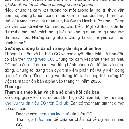
lại cho đi, và tất cả chúng ta cùng nhau vượt qua
.
"Nếu chúng ta cam kết hướng tới một tương lai nơi tri thức vẫn
còn mở, chúng ta cần cùng nhau kiên trì theo đuổi một hình thức
mới của việc cho đi và nhận lại", bà Sarah Hinchliff Pearson, Tổng
Cố vấn của Creative Commons, cho biết. "Một sở thích đơn lẻ,
được thể hiện một cách riêng biệt, sẽ không quan trọng trong thời
đại máy móc. Nhưng cùng nhau, chúng ta có thể yêu cầu một
cách khác."
Giờ đây, chúng ta đã sẵn sàng để nhận phản hồi
Thông tin thêm về tín hiệu CC và các quyết định thiết kế ban đầu
có sẵn trên
trang web CC
. Chúng tôi cam kết phát triển tín hiệu
CC một cách minh bạch và đồng hành cùng các đối tác và cộng
đồng. Chúng tôi đang tích cực tìm kiếm phản hồi và ý kiến đóng
góp của cộng đồng trong vài tháng tới khi chúng tôi hướng tới
việc ra mắt phiên bản alpha vào tháng 11 năm 2025.
Tham gia
Tham gia thảo luận và chia sẻ phản hồi của bạn
Để đóng góp ý kiến về đề xuất tín hiệu CC hiện tại, hãy truy cập
kho lưu trữ tín hiệu CC trên GitHub
. Bạn có thể tham gia theo một
số cách sau:
Đọc về việc
triển khai kỹ thuật
tín hiệu CC
Tham gia
thảo luận
để chia sẻ phản hồi về dự án tín hiệu
CC