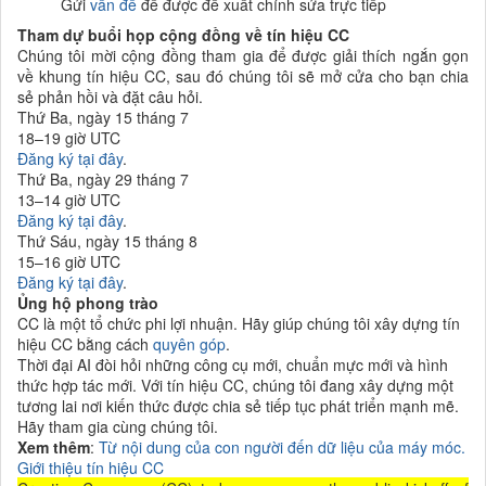
Gửi
vấn đề
để được đề xuất chỉnh sửa trực tiếp
Tham dự buổi họp cộng đồng về tín hiệu CC
Chúng tôi mời cộng đồng tham gia để được giải thích ngắn gọn
về khung tín hiệu CC, sau đó chúng tôi sẽ mở cửa cho bạn chia
sẻ phản hồi và đặt câu hỏi.
Thứ Ba, ngày 15 tháng 7
18–19 giờ UTC
Đăng ký tại đây
.
Thứ Ba, ngày 29 tháng 7
13–14 giờ UTC
Đăng ký tại đây
.
Thứ Sáu, ngày 15 tháng 8
15–16 giờ UTC
Đăng ký tại đây
.
Ủng hộ phong trào
CC là một tổ chức phi lợi nhuận. Hãy giúp chúng tôi xây dựng tín
hiệu CC bằng cách
quyên góp
.
Thời đại AI đòi hỏi những công cụ mới, chuẩn mực mới và hình
thức hợp tác mới. Với tín hiệu CC, chúng tôi đang xây dựng một
tương lai nơi kiến thức được chia sẻ tiếp tục phát triển mạnh mẽ.
Hãy tham gia cùng chúng tôi.
Xem thêm
:
Từ nội dung của con người đến dữ liệu của máy móc.
Giới thiệu tín hiệu CC