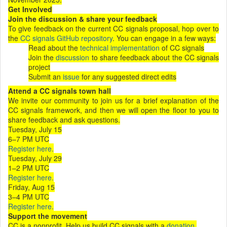
Get Involved
Join the discussion & share your feedback
To give feedback on the current CC signals proposal, hop over to
the
CC signals GitHub repository
. You can engage in a few ways:
Read about the
technical implementation
of CC signals
Join the
discussion
to share feedback about the CC signals
project
Submit an
issue
for any suggested direct edits
Attend a CC signals town hall
We invite our community to join us for a brief explanation of the
CC signals framework, and then we will open the floor to you to
share feedback and ask questions.
Tuesday, July 15
6–7 PM UTC
Register here.
Tuesday, July 29
1–2 PM UTC
Register here.
Friday, Aug 15
3–4 PM UTC
Register here.
Support the movement
CC is a nonprofit. Help us build CC signals with a
donation
.