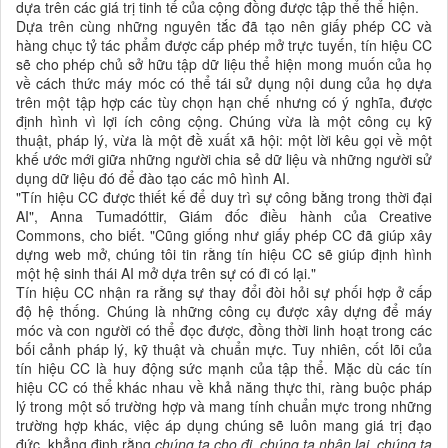
dựa trên các giá trị tinh tế của cộng đồng được tập thể thể hiện.
Dựa trên cùng những nguyên tắc đã tạo nên giấy phép CC và
hàng chục tỷ tác phẩm được cấp phép mở trực tuyến, tín hiệu CC
sẽ cho phép chủ sở hữu tập dữ liệu thể hiện mong muốn của họ
về cách thức máy móc có thể tái sử dụng nội dung của họ dựa
trên một tập hợp các tùy chọn hạn chế nhưng có ý nghĩa, được
định hình vì lợi ích công cộng. Chúng vừa là một công cụ kỹ
thuật, pháp lý, vừa là một đề xuất xã hội: một lời kêu gọi về một
khế ước mới giữa những người chia sẻ dữ liệu và những người sử
dụng dữ liệu đó để đào tạo các mô hình AI.
"Tín hiệu CC được thiết kế để duy trì sự công bằng trong thời đại
AI", Anna Tumadóttir, Giám đốc điều hành của Creative
Commons, cho biết. "Cũng giống như giấy phép CC đã giúp xây
dựng web mở, chúng tôi tin rằng tín hiệu CC sẽ giúp định hình
một hệ sinh thái AI mở dựa trên sự có đi có lại."
Tín hiệu CC nhận ra rằng sự thay đổi đòi hỏi sự phối hợp ở cấp
độ hệ thống. Chúng là những công cụ được xây dựng để máy
móc và con người có thể đọc được, đồng thời linh hoạt trong các
bối cảnh pháp lý, kỹ thuật và chuẩn mực. Tuy nhiên, cốt lõi của
tín hiệu CC là huy động sức mạnh của tập thể. Mặc dù các tín
hiệu CC có thể khác nhau về khả năng thực thi, ràng buộc pháp
lý trong một số trường hợp và mang tính chuẩn mực trong những
trường hợp khác, việc áp dụng chúng sẽ luôn mang giá trị đạo
đức, khẳng định rằng
chúng ta cho đi, chúng ta nhận lại, chúng ta