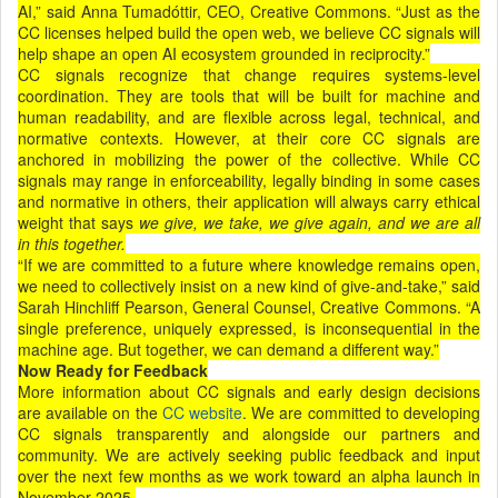
AI,” said Anna Tumadóttir, CEO, Creative Commons. “Just as the
CC licenses helped build the open web, we believe CC signals will
help shape an open AI ecosystem grounded in reciprocity.”
CC signals recognize that change requires systems-level
coordination. They are tools that will be built for machine and
human readability, and are flexible across legal, technical, and
normative contexts. However, at their core CC signals are
anchored in mobilizing the power of the collective. While CC
signals may range in enforceability, legally binding in some cases
and normative in others, their application will always carry ethical
weight that says
we give, we take, we give again, and we are all
in this together.
“
If we are committed to a future where knowledge remains open,
we need to collectively insist on a new kind of give-and-take,” said
Sarah Hinchliff Pearson, General Counsel, Creative Commons. “A
single preference, uniquely expressed, is inconsequential in the
machine age. But together, we can demand a different way.”
Now Ready for Feedback
More information about CC signals and early design decisions
are available on the
CC website
. We are committed to developing
CC signals transparently and alongside our partners and
community. We are actively seeking public feedback and input
over the next few months as we work toward an alpha launch in
November 2025.