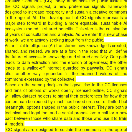
Creative Commons (CC) today announces the public kickoff of
the CC signals project, a new preference signals framework
designed to increase reciprocity and sustain a creative commons
in the age of AI. The development of CC signals represents a
major step forward in building a more equitable, sustainable AI
ecosystem rooted in shared benefits. This step is the culmination
of years of consultation and analysis. As we enter this new phase
of work, we are actively seeking input from the public.
As artificial intelligence (AI) transforms how knowledge is created,
shared, and reused, we are at a fork in the road that will define
the future of access to knowledge and shared creativity. One path
leads to data extraction and the erosion of openness; the other
leads to a walled-off internet guarded by paywalls. CC signals
offer another way, grounded in the nuanced values of the
commons expressed by the collective.
Based on the same principles that gave rise to the CC licenses
and tens of billions of works openly licensed online, CC signals
will allow dataset holders to signal their preferences for how their
content can be reused by machines based on a set of limited but
meaningful options shaped in the public interest. They are both a
technical and legal tool and a social proposition: a call for a new
pact between those who share data and those who use it to train
AI models.
“
CC signals are designed to sustain the commons in the age of