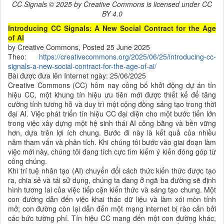
CC Signals © 2025 by Creative Commons is licensed under CC
BY 4.0
Introducing CC Signals: A New Social Contract for the Age
of AI
by Creative Commons, Posted 25 June 2025
Theo:
https://creativecommons.org/2025/06/25/introducing-cc-
signals-a-new-social-contract-for-the-age-of-ai/
Bài được đưa lên Internet ngày: 25/06/2025
Creative Commons (CC) hôm nay công bố khởi động dự án tín
hiệu CC, một khung tín hiệu ưu tiên mới được thiết kế để tăng
cường tính tương hỗ và duy trì một cộng đồng sáng tạo trong thời
đại AI. Việc phát triển tín hiệu CC đại diện cho một bước tiến lớn
trong việc xây dựng một hệ sinh thái AI công bằng và bền vững
hơn, dựa trên lợi ích chung. Bước đi này là kết quả của nhiều
năm tham vấn và phân tích. Khi chúng tôi bước vào giai đoạn làm
việc mới này, chúng tôi đang tích cực tìm kiếm ý kiến đóng góp từ
công chúng.
Khi trí tuệ nhân tạo (AI) chuyển đổi cách thức kiến thức được tạo
ra, chia sẻ và tái sử dụng, chúng ta đang ở ngã ba đường sẽ định
hình tương lai của việc tiếp cận kiến thức và sáng tạo chung. Một
con đường dẫn đến việc khai thác dữ liệu và làm xói mòn tính
mở; con đường còn lại dẫn đến một mạng internet bị rào cản bởi
các bức tường phí. Tín hiệu CC mang đến một con đường khác,