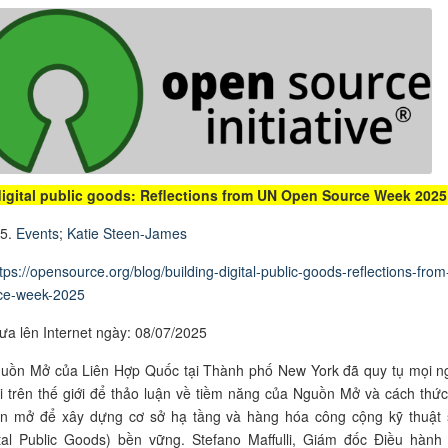
digital public goods: Reflections from UN Open Source Week 2025
25.
Events
;
Katie Steen-James
tps://opensource.org/blog/building-digital-public-goods-reflections-from
ce-week-2025
ưa lên Internet ngày: 08/07/2025
guồn Mở của Liên Hợp Quốc tại Thành phố New York đã quy tụ mọi n
i trên thế giới để thảo luận về tiềm năng của Nguồn Mở và cách thức
n mở để xây dựng cơ sở hạ tầng và hàng hóa công cộng kỹ thuật 
tal Public Goods) bền vững. Stefano Maffulli, Giám đốc Điều hành