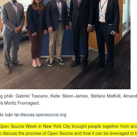
ng phải: Gabriel Toscano, Katie Steen-James, Stefano Maffulli, Aman
 và Moritz Fromageot.
ảo luận tại
discuss.opensource.org
Open Source Week in New York City brought people together from ar
to discuss the promise of Open Source and how it can be leveraged to b