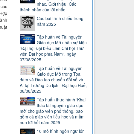
nhắc. Giới thiệu. Các
 các
thành phần của lời nhắc
 Hợp
Các bài trình chiếu trong
hành
năm 2025
huật
Tập huấn về Tài nguyên
Giáo dục Mở nhân sự kiện
“Đại hội Đại biểu Liên Chi hội Thư
viện Đại học phía Nam”, ngày
07/08/2025
Tập huấn về Tài nguyên
Giáo dục Mở trong Tọa
đàm và Đào tạo chuyển đổi số và
AI tại Trường Du lịch - Đại học Huế,
08/08/2025
Tập huấn thực hành ‘Khai
thác tài nguyên giáo dục
mở’ cho giáo viên phổ thông, bao
gồm cả giáo viên tiểu học và mầm
non tới hết năm 2025
10 mô hình ngôn ngữ lớn