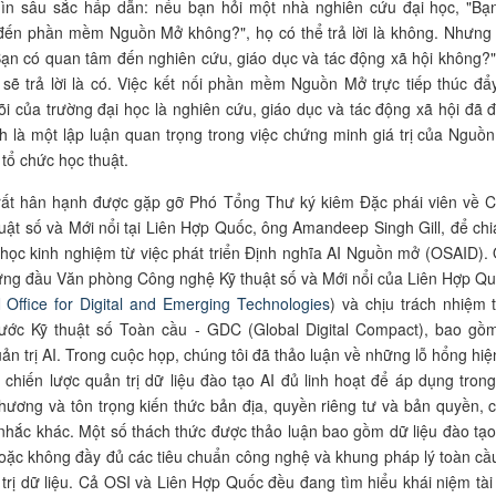
hìn sâu sắc hấp dẫn: nếu bạn hỏi một nhà nghiên cứu đại học, "Bạ
đến phần mềm Nguồn Mở không?", họ có thể trả lời là không. Nhưng
Bạn có quan tâm đến nghiên cứu, giáo dục và tác động xã hội không?"
sẽ trả lời là có. Việc kết nối phần mềm Nguồn Mở trực tiếp thúc đẩ
õi của trường đại học là nghiên cứu, giáo dục và tác động xã hội đã 
 là một lập luận quan trọng trong việc chứng minh giá trị của Nguồ
 tổ chức học thuật.
rất hân hạnh được gặp gỡ Phó Tổng Thư ký kiêm Đặc phái viên về 
uật số và Mới nổi tại Liên Hợp Quốc, ông Amandeep Singh Gill, để chi
học kinh nghiệm từ việc phát triển Định nghĩa AI Nguồn mở (OSAID).
ứng đầu Văn phòng Công nghệ Kỹ thuật số và Mới nổi của Liên Hợp Qu
 Office for Digital and Emerging Technologies
) và chịu trách nhiệm t
 ước Kỹ thuật số Toàn cầu - GDC (Global Digital Compact), bao gồ
ản trị AI. Trong cuộc họp, chúng tôi đã thảo luận về những lỗ hổng hiệ
c chiến lược quản trị dữ liệu đào tạo AI đủ linh hoạt để áp dụng trong
hương và tôn trọng kiến thức bản địa, quyền riêng tư và bản quyền, 
nhắc khác. Một số thách thức được thảo luận bao gồm dữ liệu đào tạo
hoặc không đầy đủ các tiêu chuẩn công nghệ và khung pháp lý toàn cầ
 trị dữ liệu. Cả OSI và Liên Hợp Quốc đều đang tìm hiểu khái niệm tài