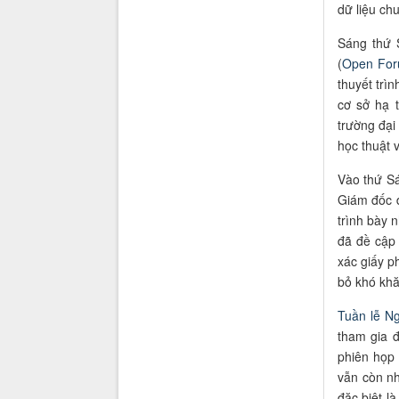
dữ liệu ch
Sáng thứ 
(
Open For
thuyết trì
cơ sở hạ t
trường đại
học thuật 
Vào thứ Sá
Giám đốc 
trình bày 
đã đề cập
xác giấy p
bỏ khó khă
Tuần lễ N
tham gia 
phiên họp 
vẫn còn nh
đặc biệt l