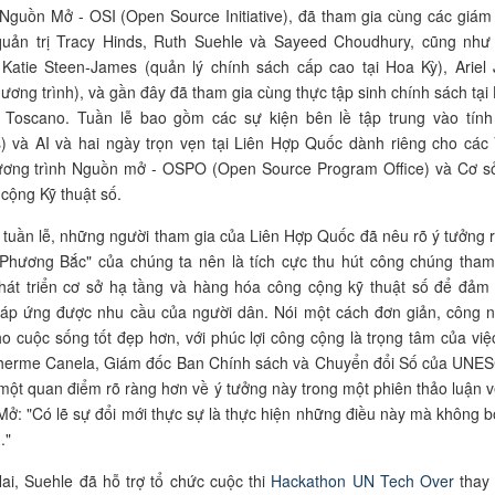
Nguồn Mở - OSI (Open Source Initiative), đã tham gia cùng các giám
quản trị Tracy Hinds, Ruth Suehle và Sayeed Choudhury, cũng như
Katie Steen-James (quản lý chính sách cấp cao tại Hoa Kỳ), Ariel 
hương trình), và gần đây đã tham gia cùng thực tập sinh chính sách tại
l Toscano. Tuần lễ bao gồm các sự kiện bên lề tập trung vào tín
) và AI và hai ngày trọn vẹn tại Liên Hợp Quốc dành riêng cho các
ơng trình Nguồn mở - OSPO (Open Source Program Office) và Cơ s
cộng Kỹ thuật số.
 tuần lễ, những người tham gia của Liên Hợp Quốc đã nêu rõ ý tưởng 
 Phương Bắc" của chúng ta nên là tích cực thu hút công chúng tham
phát triển cơ sở hạ tầng và hàng hóa công cộng kỹ thuật số để đảm
đáp ứng được nhu cầu của người dân. Nói một cách đơn giản, công 
o cuộc sống tốt đẹp hơn, với phúc lợi công cộng là trọng tâm của việ
lherme Canela, Giám đốc Ban Chính sách và Chuyển đổi Số của UNE
một quan điểm rõ ràng hơn về ý tưởng này trong một phiên thảo luận v
ở: "Có lẽ sự đổi mới thực sự là thực hiện những điều này mà không bỏ
."
i, Suehle đã hỗ trợ tổ chức cuộc thi
Hackathon UN Tech Over
thay