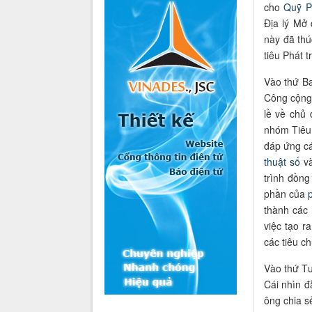
cho
Quỹ 
Địa lý Mở
này đã thú
tiêu Phát 
Vào thứ Ba
Công cộng
lề về chủ
nhóm Tiêu
đáp ứng cá
thuật số
và
trình đồn
phần của
thành các
việc tạo r
các tiêu c
Vào thứ Tư
Cái nhìn 
ông chia 