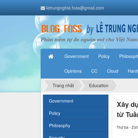
letrungnghia.foss@gmail.com
Phần mềm tự do nguồn mở cho Việt Nam
Government
Policy
Philosop
Opinions
CC
Cloud
Hard
Trang nhất
Education
Government
Xây dự
từ Tuầ
Policy
Philosophy
Thứ ba - 23/
Security