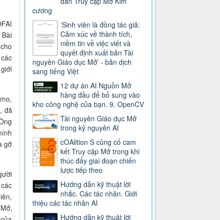
dẫn Truy cập Mở Kim
cương
OFAI
‘Sinh viên là đồng tác giả:
Cảm xúc về thành tích,
 Bài
niềm tin về việc viết và
 cho
quyết định xuất bản Tài
 các
nguyên Giáo dục Mở’ - bản dịch
giới
sang tiếng Việt
12 dự án AI Nguồn Mở
hàng đầu để bổ sung vào
smo,
kho công nghệ của bạn. 9. OpenCV
), đã
Tài nguyên Giáo dục Mở
 Ông
trong kỷ nguyên AI
hính
cOAlition S củng cố cam
à gỡ
kết Truy cập Mở trong khi
thúc đẩy giai đoạn chiến
lược tiếp theo
gười
Hướng dẫn kỹ thuật lời
 các
nhắc. Các tác nhân. Giới
iên,
thiệu các tác nhân AI
 Mở,
Hướng dẫn kỹ thuật lời
 của