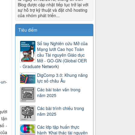
Blog được cập nhật tiếp tục trở lại với
sự hỗ trợ kỹ thuật và đặt chỗ hosting
của nhóm phát triển...
Tiêu điểm
Sổ tay Nghiên cứu Mở của
Mạng lưới Cao học Toàn
cầu Tài nguyên Giáo dục
Mở - GO-GN (Global OER
- Graduate Network)
DigComp 3.0: Khung năng
lực số châu Âu
-un-
Các bài toàn văn trong
năm 2025
Các bài trình chiếu trong
gười
năm 2025
 tận
số -
Các lớp tập huấn thực
 của
hành ‘Khai thác tài nguyên