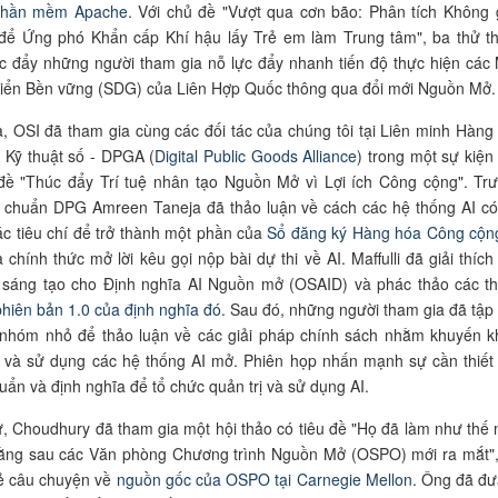
Phần mềm Apache
. Với chủ đề "Vượt qua cơn bão: Phân tích Không 
 để Ứng phó Khẩn cấp Khí hậu lấy Trẻ em làm Trung tâm", ba thử t
c đẩy những người tham gia nỗ lực đẩy nhanh tiến độ thực hiện các
triển Bền vững (SDG) của Liên Hợp Quốc thông qua đổi mới Nguồn Mở.
, OSI đã tham gia cùng các đối tác của chúng tôi tại Liên minh Hàng
 Kỹ thuật số - DPGA (
Digital Public Goods Alliance
) trong một sự kiện
 đề "Thúc đẩy Trí tuệ nhân tạo Nguồn Mở vì Lợi ích Công cộng". Tr
 chuẩn DPG Amreen Taneja đã thảo luận về cách các hệ thống AI có
c tiêu chí để trở thành một phần của
Sổ đăng ký Hàng hóa Công cộn
 chính thức mở lời kêu gọi nộp bài dự thi về AI. Maffulli đã giải thích
g sáng tạo cho Định nghĩa AI Nguồn mở (OSAID) và phác thảo các t
phiên bản 1.0 của định nghĩa đó
. Sau đó, những người tham gia đã tập
 nhóm nhỏ để thảo luận về các giải pháp chính sách nhằm khuyến k
a và sử dụng các hệ thống AI mở. Phiên họp nhấn mạnh sự cần thiết
huẩn và định nghĩa để tổ chức quản trị và sử dụng AI.
, Choudhury đã tham gia một hội thảo có tiêu đề "Họ đã làm như thế 
đằng sau các Văn phòng Chương trình Nguồn Mở (OSPO) mới ra mắt",
sẻ câu chuyện về
nguồn gốc của OSPO tại Carnegie Mellon
. Ông đã đư