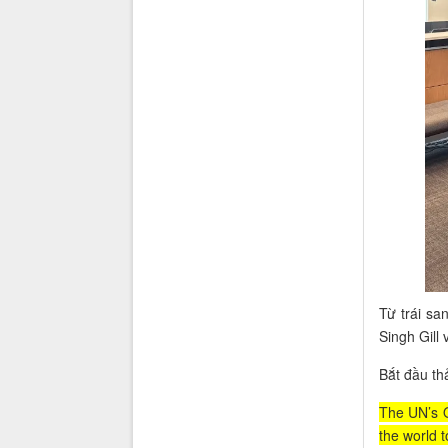
Từ trái sa
Singh Gill
Bắt đầu th
The UN’s 
the world 