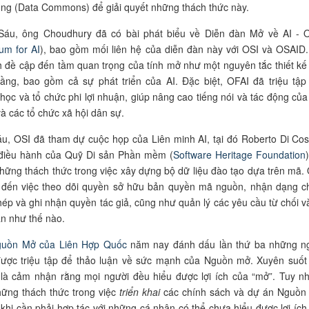
ung (Data Commons) để giải quyết những thách thức này.
Sáu, ông Choudhury đã có bài phát biểu về Diễn đàn Mở về AI - 
um for AI
), bao gồm mối liên hệ của diễn đàn này với OSI và OSAID.
nh đề cập đến tầm quan trọng của tính mở như một nguyên tắc thiết kế
ầng, bao gồm cả sự phát triển của AI. Đặc biệt, OFAI đã triệu tập
 học và tổ chức phi lợi nhuận, giúp nâng cao tiếng nói và tác động của 
và các tổ chức xã hội dân sự.
u, OSI đã tham dự cuộc họp của Liên minh AI, tại đó Roberto Di Co
điều hành của Quỹ Di sản Phần mềm (
Software Heritage Foundation
những thách thức trong việc xây dựng bộ dữ liệu đào tạo dựa trên mã.
 đến việc theo dõi quyền sở hữu bản quyền mã nguồn, nhận dạng c
hép và ghi nhận quyền tác giả, cũng như quản lý các yêu cầu từ chối v
n như thế nào.
guồn Mở của Liên Hợp Quốc
năm nay đánh dấu lần thứ ba những n
được triệu tập để thảo luận về sức mạnh của Nguồn mở. Xuyên suốt
là cảm nhận rằng mọi người đều hiểu được lợi ích của “mở”. Tuy nh
ững thách thức trong việc
triển khai
các chính sách và dự án Nguồn
à khi cần phải hợp tác với những cá nhân có thể chưa hiểu được lợi ích