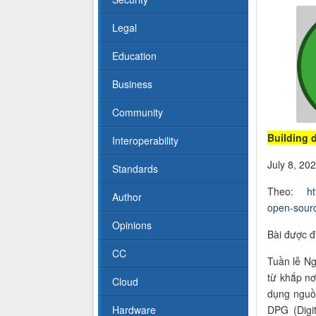
Legal
Education
Business
Community
Building 
Interoperability
July 8, 20
Standards
Theo:
ht
Author
open-sour
Opinions
Bài được đ
CC
Tuần lễ N
từ khắp nơ
Cloud
dụng nguồ
DPG (Digi
Hardware