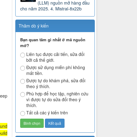
(LLM) nguồn mở hàng đầu
cho năm 2025. 4. Mistral-8x22b
Thăm dò ý kiến
Bạn quan tâm gì nhất ở mã nguồn
mở?
Liên tục được cải tiến, sửa đổi
bởi cả thế giới.
Được sử dụng miễn phí không
mất tiền.
Được tự do khám phá, sửa đổi
theo ý thích.
Phù hợp để học tập, nghiên cứu
deep
vì được tự do sửa đổi theo ý
thích.
Tất cả các ý kiến trên
ound
uild