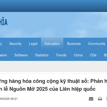
hy
Security
Legal
Education
Business
Community
ware
Software
Statistics
Trends
China
OSs
B
ng hàng hóa công cộng kỹ thuật số: Phản h
n lễ Nguồn Mở 2025 của Liên hiệp quốc
09/2025 06:21