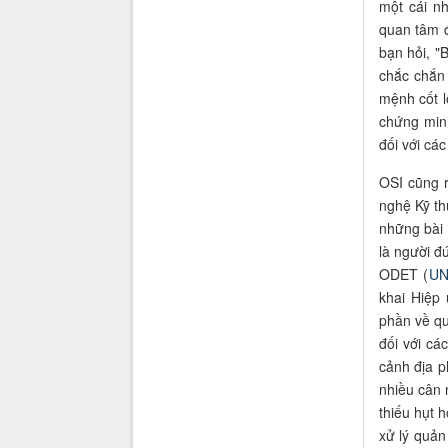
một cái n
quan tâm 
bạn hỏi, "
chắc chắn 
mệnh cốt l
chứng minh
đối với các
OSI cũng 
nghệ Kỹ th
những bài 
là người đ
ODET (
UN
khai Hiệp
phần về qu
đối với cá
cảnh địa p
nhiều cân 
thiếu hụt 
xử lý quản