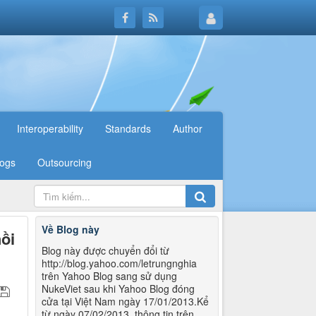
Interoperability
Standards
Author
logs
Outsourcing
Về Blog này
ồi
Blog này được chuyển đổi từ
http://blog.yahoo.com/letrungnghia
trên Yahoo Blog sang sử dụng
NukeViet sau khi Yahoo Blog đóng
cửa tại Việt Nam ngày 17/01/2013.Kể
từ ngày 07/02/2013, thông tin trên