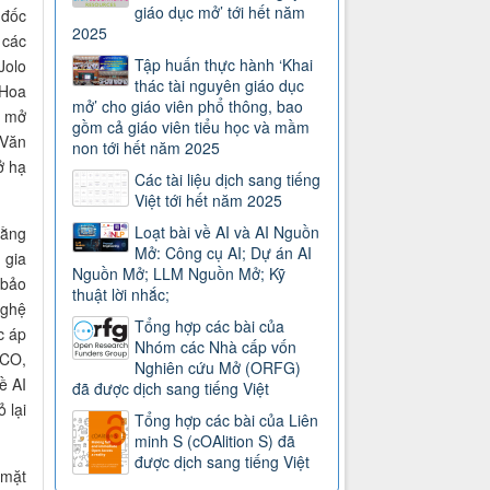
giáo dục mở’ tới hết năm
 đốc
2025
 các
Tập huấn thực hành ‘Khai
Jolo
thác tài nguyên giáo dục
 Hoa
mở’ cho giáo viên phổ thông, bao
h mở
gồm cả giáo viên tiểu học và mầm
 Văn
non tới hết năm 2025
ở hạ
Các tài liệu dịch sang tiếng
Việt tới hết năm 2025
Loạt bài về AI và AI Nguồn
rằng
Mở: Công cụ AI; Dự án AI
 gia
Nguồn Mở; LLM Nguồn Mở; Kỹ
 bảo
thuật lời nhắc;
nghệ
Tổng hợp các bài của
c áp
Nhóm các Nhà cấp vốn
SCO,
Nghiên cứu Mở (ORFG)
ề AI
đã được dịch sang tiếng Việt
 lại
Tổng hợp các bài của Liên
minh S (cOAlition S) đã
được dịch sang tiếng Việt
 mặt