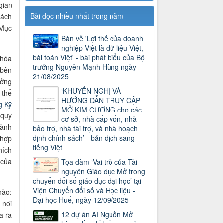
gian
Bài đọc nhiều nhất trong năm
hách
 Mục
Bàn về 'Lợi thế của doanh
nghiệp Việt là dữ liệu Việt,
bài toán Việt' - bài phát biểu của Bộ
 hóa
trưởng Nguyễn Mạnh Hùng ngày
 bên
21/08/2025
ưởng
‘KHUYẾN NGHỊ VÀ
 thể
HƯỚNG DẪN TRUY CẬP
g Kỹ
MỞ KIM CƯƠNG cho các
 quy
cơ sở, nhà cấp vốn, nhà
hành
bảo trợ, nhà tài trợ, và nhà hoạch
định chính sách’ - bản dịch sang
 hợp
tiếng Việt
hích
 của
Tọa đàm ‘Vai trò của Tài
nguyên Giáo dục Mở trong
chuyển đổi số giáo dục đại học’ tại
Viện Chuyển đổi số và Học liệu -
nào:
Đại học Huế, ngày 12/09/2025
 nơi
12 dự án AI Nguồn Mở
a ra