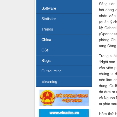
Sáng kiến 
Software
hội đồng 
nhân viên 
Statistics
(quản lý c
Kỳ Gabrie
Trends
(Openness
China
phòng Chư
tầng Công 
OSs
Trong suốt
Blogs
"Ngôi sao
vào việc 
Outsourcing
chúng ta 
nên làm ch
Elearning
dụng. Gui
đã đưa ra 
và Nguồn M
ai phía sau
Hôm thứ Ha