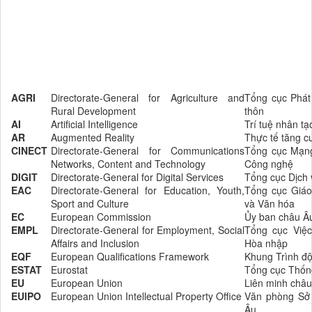
AGRI
Directorate-General for Agriculture and
Tổng cục Phát
Rural Development
thôn
AI
Artificial Intelligence
Trí tuệ nhân tạ
AR
Augmented Reality
Thực tế tăng 
CINECT
Directorate-General for Communications
Tổng cục Mạng
Networks, Content and Technology
Công nghệ
DIGIT
Directorate-General for Digital Services
Tổng cục Dịch 
EAC
Directorate-General for Education, Youth,
Tổng cục Giáo
Sport and Culture
và Văn hóa
EC
European Commission
Ủy ban châu Â
EMPL
Directorate-General for Employment, Social
Tổng cục Việc
Affairs and Inclusion
Hòa nhập
EQF
European Qualifications Framework
Khung Trình đ
ESTAT
Eurostat
Tổng cục Thốn
EU
European Union
Liên minh châ
EUIPO
European Union Intellectual Property Office
Văn phòng Sở 
Âu