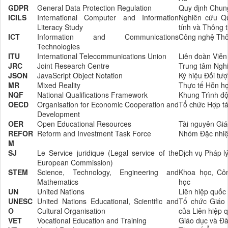
GDPR
General Data Protection Regulation
Quy định Chung
ICILS
International Computer and Information
Nghiên cứu Qu
Literacy Study
tính và Thông t
ICT
Information and Communications
Công nghệ Thôn
Technologies
ITU
International Telecommunications Union
Liên đoàn Viễn
JRC
Joint Research Centre
Trung tâm Ngh
JSON
JavaScript Object Notation
Ký hiệu Đối tư
MR
Mixed Reality
Thực tế Hỗn h
NQF
National Qualifications Framework
Khung Trình độ
OECD
Organisation for Economic Cooperation and
Tổ chức Hợp tác
Development
OER
Open Educational Resources
Tài nguyên Gi
REFOR
Reform and Investment Task Force
Nhóm Đặc nhiệ
M
SJ
Le Service juridique (Legal service of the
Dịch vụ Pháp l
European Commission)
STEM
Science, Technology, Engineering and
Khoa học, Cô
Mathematics
học
UN
United Nations
Liên hiệp quốc
UNESC
United Nations Educational, Scientific and
Tổ chức Giáo
O
Cultural Organisation
của Liên hiệp 
VET
Vocational Education and Training
Giáo dục và Đ