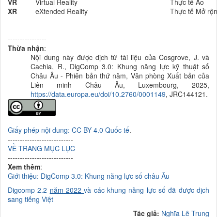
VR
Virtual Reality
Thực tế Ảo
XR
eXtended Reality
Thực tế Mở rộ
----------------
Thừa nhận
:
Nội dung này được dịch từ tài liệu của
Cosgrove, J. và
Cachia, R., DigComp 3.0: Khung năng lực kỹ thuật số
Châu Âu - Phiên bản thứ năm, Văn phòng Xuất bản của
Liên minh Châu Âu, Luxembourg, 2025,
https://data.europa.eu/doi/10.2760/0001149
, JRC144121.
Giấy phép nội dung: CC BY 4.0 Quốc tế
.
---------------------------
VỀ TRANG MỤC LỤC
---------------------------
Xem thêm
:
Giới thiệu: DigComp 3.0: Khung năng lực số châu Âu
Digcomp 2.2
năm 2022
và các khung năng lực số đã được dịch
sang tiếng Việt
Tác giả:
Nghĩa Lê Trung