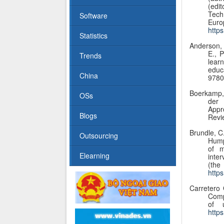
(edi
Tech
Software
http
Statistics
Anderson, L
E., P
Trends
lear
educ
China
9780
Boerkamp, 
OSs
der 
Appr
Blogs
Revi
Brundle, C.
Outsourcing
Humph
of m
Elearning
inte
(t
http
Carretero 
Comp
of 
http