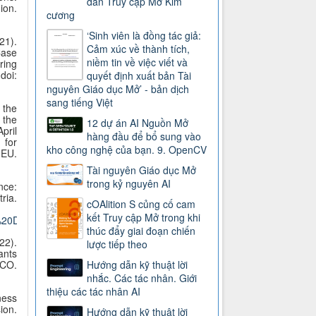
dẫn Truy cập Mở Kim
on.
cương
‘Sinh viên là đồng tác giả:
21).
Cảm xúc về thành tích,
Case
niềm tin về việc viết và
ring
doi:
quyết định xuất bản Tài
nguyên Giáo dục Mở’ - bản dịch
sang tiếng Việt
 the
 the
12 dự án AI Nguồn Mở
pril
hàng đầu để bổ sung vào
 for
kho công nghệ của bạn. 9. OpenCV
EU.
Tài nguyên Giáo dục Mở
trong kỷ nguyên AI
nce:
ria.
cOAlition S củng cố cam
kết Truy cập Mở trong khi
20Digital%20Competence.pdf
thúc đẩy giai đoạn chiến
22).
lược tiếp theo
ants
SCO.
Hướng dẫn kỹ thuật lời
nhắc. Các tác nhân. Giới
thiệu các tác nhân AI
ness
on.
Hướng dẫn kỹ thuật lời