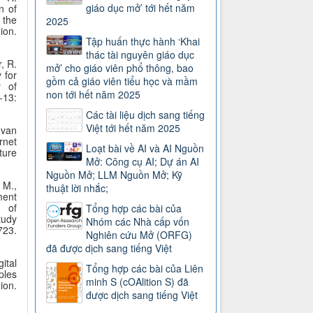
giáo dục mở’ tới hết năm
n of
 the
2025
.
Tập huấn thực hành ‘Khai
thác tài nguyên giáo dục
, R.
mở’ cho giáo viên phổ thông, bao
 for
gồm cả giáo viên tiểu học và mầm
y of
non tới hết năm 2025
-13:
Các tài liệu dịch sang tiếng
Việt tới hết năm 2025
 van
rnet
Loạt bài về AI và AI Nguồn
ture
Mở: Công cụ AI; Dự án AI
Nguồn Mở; LLM Nguồn Mở; Kỹ
, M.,
thuật lời nhắc;
ment
g of
Tổng hợp các bài của
tudy
Nhóm các Nhà cấp vốn
23.
Nghiên cứu Mở (ORFG)
đã được dịch sang tiếng Việt
ital
Tổng hợp các bài của Liên
ples
minh S (cOAlition S) đã
ion.
được dịch sang tiếng Việt