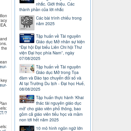
nhắc. Giới thiệu. Các
thành phần của lời nhắc
llon
Các bài trình chiếu trong
racy
năm 2025
EA.
Tập huấn về Tài nguyên
 and
Giáo dục Mở nhân sự kiện
ons.
“Đại hội Đại biểu Liên Chi hội Thư
 the
viện Đại học phía Nam”, ngày
07/08/2025
pean
/eur-
Tập huấn về Tài nguyên
Giáo dục Mở trong Tọa
đàm và Đào tạo chuyển đổi số và
 key
AI tại Trường Du lịch - Đại học Huế,
/eur-
08/08/2025
Tập huấn thực hành ‘Khai
thác tài nguyên giáo dục
Plan
els:
mở’ cho giáo viên phổ thông, bao
XT/?
gồm cả giáo viên tiểu học và mầm
non tới hết năm 2025
els:
10 mô hình ngôn ngữ lớn