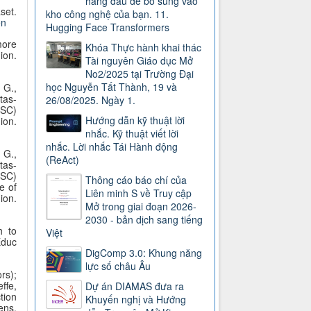
hàng đầu để bổ sung vào
et.
kho công nghệ của bạn. 11.
en
Hugging Face Transformers
more
Khóa Thực hành khai thác
ion.
Tài nguyên Giáo dục Mở
No2/2025 tại Trường Đại
học Nguyễn Tất Thành, 19 và
, G.,
tas-
26/08/2025. Ngày 1.
DSC)
Hướng dẫn kỹ thuật lời
ion.
nhắc. Kỹ thuật viết lời
nhắc. Lời nhắc Tái Hành động
, G.,
(ReAct)
tas-
DSC)
Thông cáo báo chí của
e of
Liên minh S về Truy cập
.
Mở trong giai đoạn 2026-
2030 - bản dịch sang tiếng
h to
Việt
Educ
DigComp 3.0: Khung năng
lực số châu Âu
rs);
ffe,
Dự án DIAMAS đưa ra
tion
Khuyến nghị và Hướng
ens.