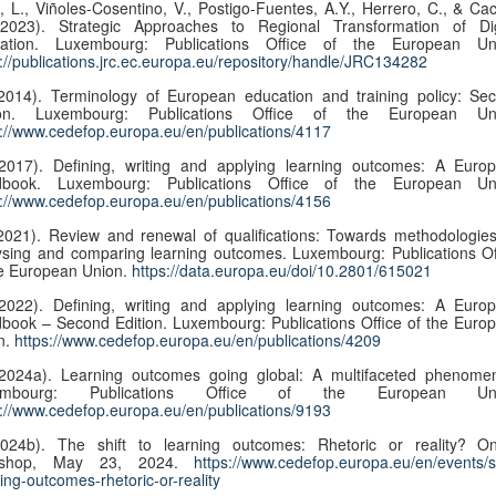
 L., Viñoles-Cosentino, V., Postigo-Fuentes, A.Y., Herrero, C., & Cac
2023). Strategic Approaches to Regional Transformation of Dig
ation. Luxembourg: Publications Office of the European Un
s://publications.jrc.ec.europa.eu/repository/handle/JRC134282
2014). Terminology of European education and training policy: Se
tion. Luxembourg: Publications Office of the European Un
s://www.cedefop.europa.eu/en/publications/4117
2017). Defining, writing and applying learning outcomes: A Euro
book. Luxembourg: Publications Office of the European Un
s://www.cedefop.europa.eu/en/publications/4156
021). Review and renewal of qualifications: Towards methodologies
ysing and comparing learning outcomes. Luxembourg: Publications Of
he European Union.
https://data.europa.eu/doi/10.2801/615021
2022). Defining, writing and applying learning outcomes: A Euro
book – Second Edition. Luxembourg: Publications Office of the Euro
n.
https://www.cedefop.europa.eu/en/publications/4209
2024a). Learning outcomes going global: A multifaceted phenome
embourg: Publications Office of the European Uni
s://www.cedefop.europa.eu/en/publications/9193
024b). The shift to learning outcomes: Rhetoric or reality? On
kshop, May 23, 2024.
https://www.cedefop.europa.eu/en/events/sh
ing-outcomes-rhetoric-or-reality