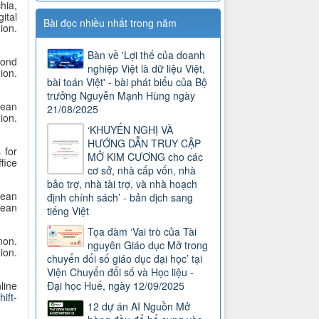
hia,
ital
Bài đọc nhiều nhất trong năm
ion.
Bàn về 'Lợi thế của doanh
cond
nghiệp Việt là dữ liệu Việt,
ion.
bài toán Việt' - bài phát biểu của Bộ
trưởng Nguyễn Mạnh Hùng ngày
pean
21/08/2025
ion.
‘KHUYẾN NGHỊ VÀ
HƯỚNG DẪN TRUY CẬP
 for
MỞ KIM CƯƠNG cho các
fice
cơ sở, nhà cấp vốn, nhà
bảo trợ, nhà tài trợ, và nhà hoạch
pean
định chính sách’ - bản dịch sang
pean
tiếng Việt
Tọa đàm ‘Vai trò của Tài
non.
nguyên Giáo dục Mở trong
on.
chuyển đổi số giáo dục đại học’ tại
Viện Chuyển đổi số và Học liệu -
line
Đại học Huế, ngày 12/09/2025
ift-
12 dự án AI Nguồn Mở