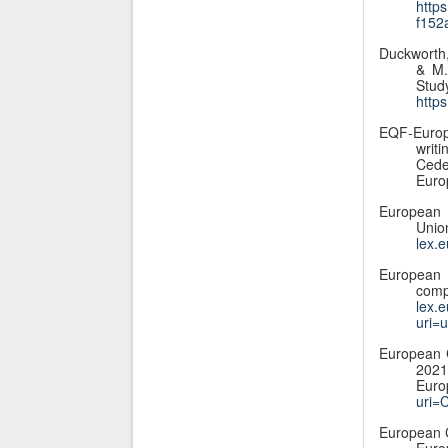
http
f152
Duckworth, 
& M.
Stu
http
EQF-Europa
writ
Cede
Euro
European 
Un
lex.
European 
comp
lex.
uri=
European 
2021
Eur
uri
European C