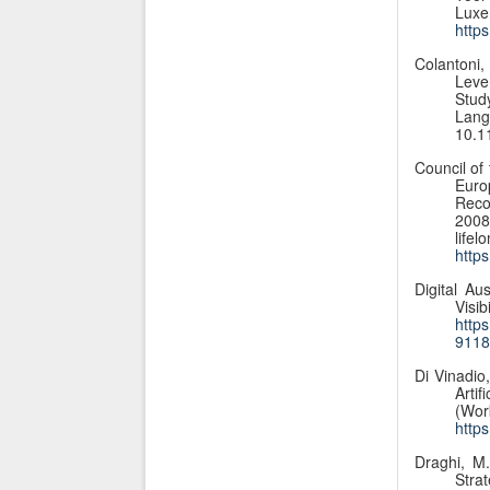
Lux
http
Colantoni,
Leve
Stud
Lang
10.1
Council of
Euro
Reco
2008
li
http
Digital Au
Visi
http
9118
Di Vinadio,
Artif
(Wo
http
Draghi, M
Str