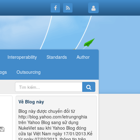
Interoperability
Standards
Author
logs
Outsourcing
Về Blog này
u
Blog này được chuyển đổi từ
http://blog.yahoo.com/letrungnghia
trên Yahoo Blog sang sử dụng
NukeViet sau khi Yahoo Blog đóng
cửa tại Việt Nam ngày 17/01/2013.Kể
từ ngày 07/02/2013, thông tin trên