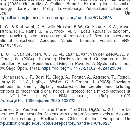
tors) (2025). Generative AI Outlook Report - Exploring the Intersectio
nology, Society and Policy. Luxembourg: Publications Office of
European Union
s://publications.jrc.ec.europa.eu/repository/handle/JRC142598
. W., & Krathwohl, D. R., with Airasian, P. W., Cruikshank, K. A., Mayer
intrich, P. R., Raths, J., & Wittrock, M. C. (Eds.). (2001). A taxonomy
ning, teaching, and assessing: A revision of Bloom’s taxonom
ational objectives. Abridged Version. London: Pearson. ISBN
321084057.
L. G. P., van Deursen, A. J. A. M., Laar, E. van, van der Zeeuw, A., &
Graaf, S. (2024). Exploring Barriers to and Outcomes of Inte
opriation Among Households Living in Poverty: A Systematic Litera
ew. Sage Open, 14(1).
https://doi.org/10.1177/21582440241233047
, Johansson, J. F., Best, K., Clegg, A., Forster, A., Atkinson, T., Foster
rey, S., Iliff, A., Inglis, J., Walker, C., & Graham, L. (2025). Develop
ethods to identify digitally excluded older people, and tailorin
rventions to meet their digital needs: a protocol for a mixed-methods s
he INCLUDE study). BMJ open, 15(9), e1027
s://doi.org/10.1136/bmjopen-2025-102723
Gomez, S., Vuorikari, R. and Punie, Y (2017). DigComp 2.1: The Dig
etence Framework for Citizens with eight proficiency levels and exam
use. Luxembourg: Publications Office of the European Un
s://publications.jrc.ec.europa.eu/repository/handle/JRC106281