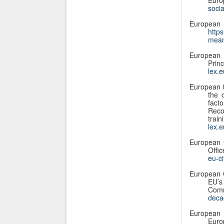
Eur
socia
European 
https
mea
European 
Prin
lex.
European 
the 
fact
Reco
trai
lex.
European 
Offi
eu-c
European C
EU’s
Co
deca
European 
Eur