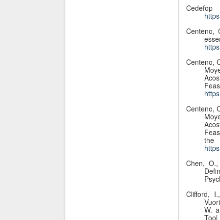
Cedefo
http
Centeno, 
esse
http
Centeno, C.
Moye
Acos
Feas
http
Centeno, C.
Moye
Acos
Feas
t
http
Chen, O.,
Defi
Psyc
Clifford, 
Vuori
W. a
Tool