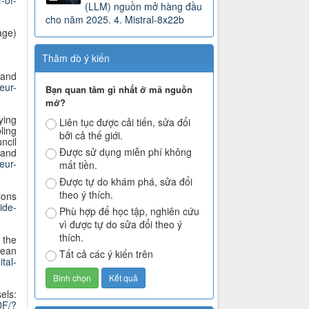
-of-
(LLM) nguồn mở hàng đầu
cho năm 2025. 4. Mistral-8x22b
age)
Thăm dò ý kiến
 and
/eur-
Bạn quan tâm gì nhất ở mã nguồn
mở?
ying
Liên tục được cải tiến, sửa đổi
ling
bởi cả thế giới.
ncil
Được sử dụng miễn phí không
 and
/eur-
mất tiền.
Được tự do khám phá, sửa đổi
theo ý thích.
ions
ide-
Phù hợp để học tập, nghiên cứu
vì được tự do sửa đổi theo ý
thích.
 the
pean
Tất cả các ý kiến trên
ital-
els:
DF/?