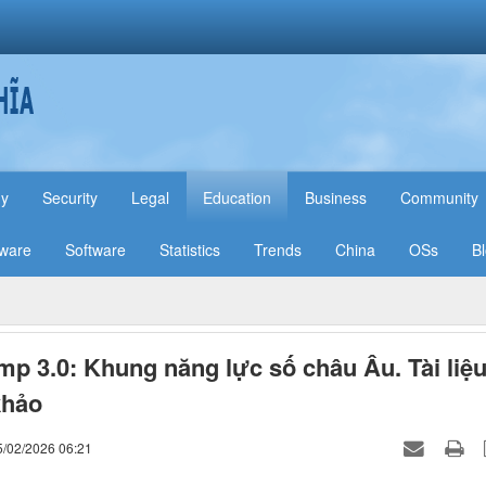
hy
Security
Legal
Education
Business
Community
ware
Software
Statistics
Trends
China
OSs
B
p 3.0: Khung năng lực số châu Âu. Tài liệ
khảo
5/02/2026 06:21