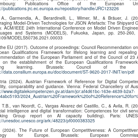
embourg: Publications Office of the European Uni
s://publications.jrc.ec.europa.eu/repository/handle/JRC123226
 A., Garmendia, A., Berardinelli, L., Wimer, M., & Bräuer, J. (20
raging Model-Driven Technologies for JSON Artefacts: The Shipyard 
y. ACM/IEEE 24th International Conference on Model Driven Enginee
uages and Systems (MODELS), Fukuoka, Japan, pp. 250-260, 
109/MODELS50736.2021.00033
 the EU (2017). Outcome of proceedings: Council Recommendation on
pean Qualifications Framework for lifelong learning and repealing
mmendation of the European Parliament and of the Council of 23 A
 on the establishment of the European Qualifications Framework
felong learning. Brussels: Council of the 
s://data.consilium.europa.eu/doc/document/ST-9620-2017-INIT/en/pdf
stria (2024). Austrian Framework of Reference for Digital Compete
bility, comparability and guidance. Vienna: Federal Chancellery of Aust
s://www.digitalekompetenzen.gv.at/dam/jcr:af4d61bc-163e-4639-b2a7-
4abc5193/2024_Austrian%20Framework%20of%20Reference%20for%
 T.B., van Noordt, C., Vargas Alvarez del Castillo, C., & Avila, R. (20
icial intelligence and digital transformation: Competences for civil serv
rking Group report on AI capacity building). Paris: UNE
s://unesdoc.unesco.org/ark:/48223/pf0000383325
. (2024). The Future of European Competitiveness: A Competitive
ategy for Europe. Brussels: European Commissi