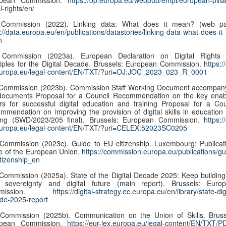
opean Commission.
https://op.europa.eu/webpub/empl/european-pillar
l-rights/en/
Commission (2022). Linking data: What does it mean? (web p
://data.europa.eu/en/publications/datastories/linking-data-what-does-it-
n
Commission (2023a). European Declaration on Digital Rights
ciples for the Digital Decade. Brussels: European Commission.
https:/
europa.eu/legal-content/EN/TXT/?uri=OJ:JOC_2023_023_R_0001
Commission (2023b). Commission Staff Working Document accompan
documents Proposal for a Council Recommendation on the key enab
ors for successful digital education and training Proposal for a Cou
mmendation on improving the provision of digital skills in education
ning (SWD/2023/205 final). Brussels: European Commission.
https:/
europa.eu/legal-content/EN/TXT/?uri=CELEX:52023SC0205
Commission (2023c). Guide to EU citizenship. Luxembourg: Publicat
ce of the European Union.
https://commission.europa.eu/publications/gu
itizenship_en
ommission (2025a). State of the Digital Decade 2025: Keep building
 sovereignty and digital future (main report). Brussels: Euro
mmission.
https://digital-strategy.ec.europa.eu/en/library/state-dig
de-2025-report
Commission (2025b). Communication on the Union of Skills. Bruss
opean Commission.
https://eur-lex.europa.eu/legal-content/EN/TXT/P