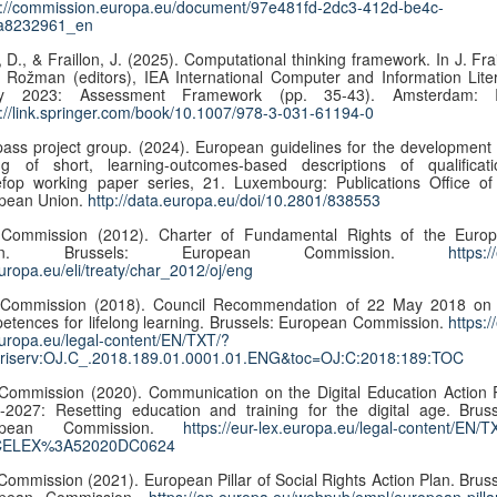
s://commission.europa.eu/document/97e481fd-2dc3-412d-be4c-
a8232961_en
D., & Fraillon, J. (2025). Computational thinking framework. In J. Frai
 Rožman (editors), IEA International Computer and Information Lite
dy 2023: Assessment Framework (pp. 35-43). Amsterdam: I
s://link.springer.com/book/10.1007/978-3-031-61194-0
ss project group. (2024). European guidelines for the development
ing of short, learning-outcomes-based descriptions of qualificati
fop working paper series, 21. Luxembourg: Publications Office of
pean Union.
http://data.europa.eu/doi/10.2801/838553
Commission (2012). Charter of Fundamental Rights of the Euro
ion. Brussels: European Commission.
https:/
europa.eu/eli/treaty/char_2012/oj/eng
Commission (2018). Council Recommendation of 22 May 2018 on
etences for lifelong learning. Brussels: European Commission.
https:/
europa.eu/legal-content/EN/TXT/?
uriserv:OJ.C_.2018.189.01.0001.01.ENG&toc=OJ:C:2018:189:TOC
Commission (2020). Communication on the Digital Education Action 
-2027: Resetting education and training for the digital age. Bruss
opean Commission.
https://eur-lex.europa.eu/legal-content/EN/T
=CELEX%3A52020DC0624
ommission (2021). European Pillar of Social Rights Action Plan. Bruss