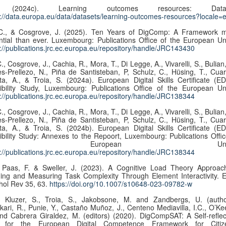
p (2024c). Learning outcomes resources: Datas
s://data.europa.eu/data/datasets/learning-outcomes-resources?locale=
C., & Cosgrove, J. (2025). Ten Years of DigComp: A Framework 
ntial than ever. Luxembourg: Publications Office of the European Un
s://publications.jrc.ec.europa.eu/repository/handle/JRC143430
, Cosgrove, J., Cachia, R., Mora, T., Di Legge, A., Vivarelli, S., Bulian
s-Prellezo, N., Piña de Santisteban, P, Schulz, C., Hüsing, T., Cuar
ta, A., & Troia, S. (2024a). European Digital Skills Certificate (E
ibility Study, Luxembourg: Publications Office of the European Un
s://publications.jrc.ec.europa.eu/repository/handle/JRC138344
, Cosgrove, J., Cachia, R., Mora, T., Di Legge, A., Vivarelli, S., Bulian
s-Prellezo, N., Piña de Santisteban, P, Schulz, C., Hüsing, T., Cuar
ta, A., & Troia, S. (2024b). European Digital Skills Certificate (E
ibility Study: Annexes to the Repoort, Luxembourg: Publications Offic
he European Union
s://publications.jrc.ec.europa.eu/repository/handle/JRC138344
 Paas, F. & Sweller, J. (2023). A Cognitive Load Theory Approac
ning and Measuring Task Complexity Through Element Interactivity. 
hol Rev 35, 63.
https://doi.org/10.1007/s10648-023-09782-w
I., Kluzer, S., Troia, S., Jakobsone, M. and Zandbergs, U. (autho
kari, R., Punie, Y., Castaño Muñoz, J., Centeno Mediavilla, I.C., O’Kee
nd Cabrera Giraldez, M. (editors) (2020). DigCompSAT: A Self-reflec
 for the European Digital Competence Framework for Citiz