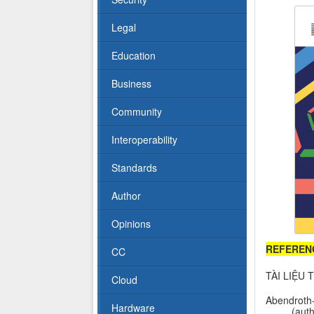
Legal
Education
Business
Community
Interoperability
Standards
Author
Opinions
REFEREN
CC
TÀI LIỆU
Cloud
Abendroth-D
Hardware
(aut