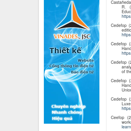
Castañeda,
R. (
Educ
http
Cedefop (
edi
http
Cedefop (
Hand
http
Cedefop (2
anal
of t
Cedefop (
Hand
Unio
Cedefop (
Lux
http
Ceefop (2
wor
learn