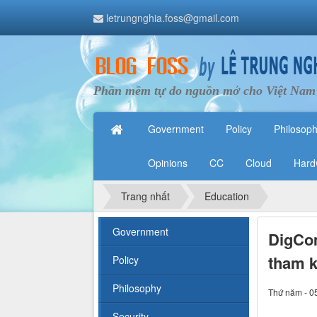
letrungnghia.foss@gmail.com
Phần mềm tự do nguồn mở cho Việt Nam
Government
Policy
Philosop
Opinions
CC
Cloud
Hard
Trang nhất
Education
Government
DigCom
tham 
Policy
Philosophy
Thứ năm - 0
Security