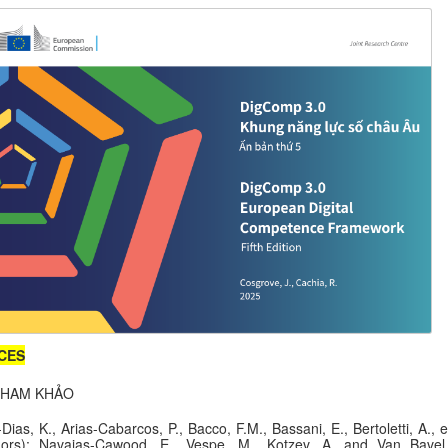
CES
 THAM KHẢO
ias, K., Arias-Cabarcos, P., Bacco, F.M., Bassani, E., Bertoletti, A., et
hors); Navajas-Cawood, E., Vespe, M., Kotzev, A. and Van Bavel