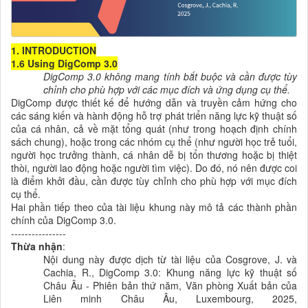
1. INTRODUCTION
1.6 Using DigComp 3.0
DigComp 3.0 không mang tính bắt buộc và cần được tùy
chỉnh cho phù hợp với các mục đích và ứng dụng cụ thể.
DigComp được thiết kế để hướng dẫn và truyền cảm hứng cho
các sáng kiến và hành động hỗ trợ phát triển năng lực kỹ thuật số
của cá nhân, cả về mặt tổng quát (như trong hoạch định chính
sách chung), hoặc trong các nhóm cụ thể (như người học trẻ tuổi,
người học trưởng thành, cá nhân dễ bị tổn thương hoặc bị thiệt
thòi, người lao động hoặc người tìm việc). Do đó, nó nên được coi
là điểm khởi đầu, cần được tùy chỉnh cho phù hợp với mục đích
cụ thể.
Hai phần tiếp theo của tài liệu khung này mô tả các thành phần
chính của DigComp 3.0.
----------------
Thừa nhận
:
Nội dung này được dịch từ tài liệu của
Cosgrove, J. và
Cachia, R., DigComp 3.0: Khung năng lực kỹ thuật số
Châu Âu - Phiên bản thứ năm, Văn phòng Xuất bản của
Liên minh Châu Âu, Luxembourg, 2025,