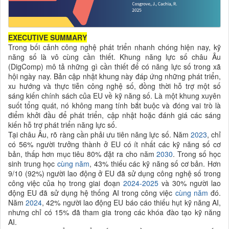
EXECUTIVE SUMMARY
Trong bối cảnh công nghệ phát triển nhanh chóng hiện nay, kỹ
năng số là vô cùng cần thiết. Khung năng lực số châu Âu
(DigComp) mô tả những gì cần thiết để có năng lực số trong xã
hội ngày nay. Bản cập nhật khung này đáp ứng những phát triển,
xu hướng và thực tiễn công nghệ số, đồng thời hỗ trợ một số
sáng kiến chính sách của EU về kỹ năng số. Là một khung xuyên
suốt tổng quát, nó không mang tính bắt buộc và đóng vai trò là
điểm khởi đầu để phát triển, cập nhật hoặc đánh giá các sáng
kiến hỗ trợ phát triển năng lực số.
Tại châu Âu, rõ ràng cần phải ưu tiên năng lực số. Năm
2023
, chỉ
có 56% người trưởng thành ở EU có ít nhất các kỹ năng số cơ
bản, thấp hơn mục tiêu 80% đặt ra cho năm
2030
. Trong số học
sinh trung học
cùng năm
, 43% thiếu các kỹ năng số cơ bản. Hơn
9/10 (92%) người lao động ở EU đã sử dụng công nghệ số trong
công việc của họ trong giai đoạn
2024-2025
và 30% người lao
động EU đã sử dụng hệ thống AI trong công việc
cùng năm
đó.
Năm
2024
, 42% người lao động EU báo cáo thiếu hụt kỹ năng AI,
nhưng chỉ có 15% đã tham gia trong các khóa đào tạo kỹ năng
AI.