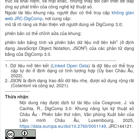
trúc và khái niệm, và mặt khác, những thay đổi cần thiết để đáp
ứng sự phát triển của công nghệ kỹ thuật số.
Ngoài tài liệu khung này, người đọc có thể truy cập
không gian
web JRC-DigComp
, nơi cung cấp:
mô tả rõ ràng và thân thiện với người dùng về DigComp 3.0;
phiên bản có thể chỉnh sửa của khung;
1
phiên bản bảng tính và phiên bản dữ liệu mở liên kết
(ở định
2
dạng JavaScript Object Notation, JSON
) của các phần tử dạng
bảng của DigComp 3.0.
------------------------------------------------------------------------
1. Dữ liệu mở liên kết (
Linked Open Data
) là dữ liệu có thể truy
cập tự do ở định dạng có tính tương hợp (Ủy ban Châu Âu,
2022).
2. JSON là định dạng trao đổi dữ liệu nhẹ, được sử dụng rộng rãi
(Colantoni và cộng sự, 2021).
----------------
Thừa nhận
:
Nội dung này được dịch từ tài liệu của
Cosgrove, J. và
Cachia, R., DigComp 3.0: Khung năng lực kỹ thuật số
Châu Âu - Phiên bản thứ năm, Văn phòng Xuất bản của
Liên minh Châu Âu, Luxembourg, 2025,
https://data.europa.eu/doi/10.2760/0001149
, JRC144121.