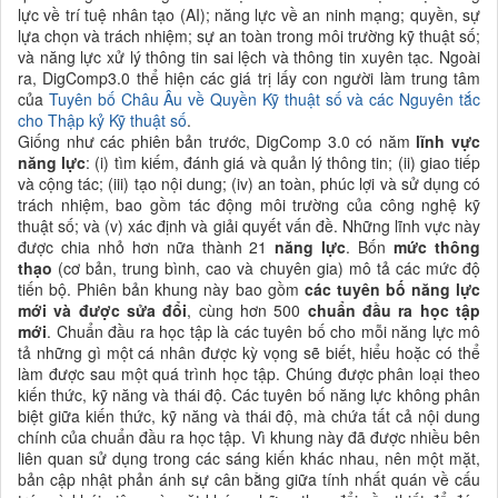
lực về trí tuệ nhân tạo (AI); năng lực về an ninh mạng; quyền, sự
lựa chọn và trách nhiệm; sự an toàn trong môi trường kỹ thuật số;
và năng lực xử lý thông tin sai lệch và thông tin xuyên tạc. Ngoài
ra, DigComp3.0 thể hiện các giá trị lấy con người làm trung tâm
của
Tuyên bố Châu Âu về Quyền Kỹ thuật số và các Nguyên tắc
cho Thập kỷ Kỹ thuật số
.
Giống như các phiên bản trước, DigComp 3.0 có năm
lĩnh vực
năng lực
: (i) tìm kiếm, đánh giá và quản lý thông tin; (ii) giao tiếp
và cộng tác; (iii) tạo nội dung; (iv) an toàn, phúc lợi và sử dụng có
trách nhiệm, bao gồm tác động môi trường của công nghệ kỹ
thuật số; và (v) xác định và giải quyết vấn đề. Những lĩnh vực này
được chia nhỏ hơn nữa thành 21
năng lực
. Bốn
mức thông
thạo
(cơ bản, trung bình, cao và chuyên gia) mô tả các mức độ
tiến bộ. Phiên bản khung này bao gồm
các tuyên bố năng lực
mới và được sửa đổi
, cùng hơn 500
chuẩn đầu ra học tập
mới
. Chuẩn đầu ra học tập là các tuyên bố cho mỗi năng lực mô
tả những gì một cá nhân được kỳ vọng sẽ biết, hiểu hoặc có thể
làm được sau một quá trình học tập. Chúng được phân loại theo
kiến thức, kỹ năng và thái độ. Các tuyên bố năng lực không phân
biệt giữa kiến thức, kỹ năng và thái độ, mà chứa tất cả nội dung
chính của chuẩn đầu ra học tập. Vì khung này đã được nhiều bên
liên quan sử dụng trong các sáng kiến khác nhau, nên một mặt,
bản cập nhật phản ánh sự cân bằng giữa tính nhất quán về cấu