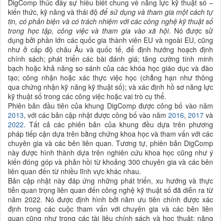
DigComp thúc đẩy sự hiểu biết chung về năng lực kỹ thuật số –
kiến thức, kỹ năng và thái độ
để sử dụng và tham gia một cách tự
tin, có phản biện và có trách nhiệm với các công nghệ kỹ thuật số
trong học tập, công việc và tham gia vào xã hội
. Nó được sử
dụng bởi phần lớn các quốc gia thành viên EU và ngoài EU, cũng
như ở cấp độ châu Âu và quốc tế, để định hướng hoạch định
chính sách; phát triển các bài đánh giá; tăng cường tính minh
bạch hoặc khả năng so sánh của các khóa học giáo dục và đào
tạo; công nhận hoặc xác thực việc học (chẳng hạn như thông
qua chứng nhận kỹ năng kỹ thuật số); và xác định hồ sơ năng lực
kỹ thuật số trong các công việc hoặc vai trò cụ thể.
Phiên bản đầu tiên của khung DigComp được công bố vào năm
2013
, với các bản cập nhật được công bố vào năm
2016
,
2017
và
2022
. Tất cả các phiên bản của khung đều dựa trên phương
pháp tiếp cận dựa trên bằng chứng khoa học và tham vấn với các
chuyên gia và các bên liên quan. Tương tự, phiên bản DigComp
này được hình thành dựa trên nghiên cứu khoa học cũng như ý
kiến đóng góp và phản hồi từ khoảng 300 chuyên gia và các bên
liên quan đến từ nhiều lĩnh vực khác nhau.
Bản cập nhật này đáp ứng những phát triển, xu hướng và thực
tiễn quan trọng liên quan đến công nghệ kỹ thuật số đã diễn ra từ
năm 2022. Nó được định hình bởi năm ưu tiên chính được xác
định trong các cuộc tham vấn với chuyên gia và các bên liên
quan cũng như trong các tài liệu chính sách và học thuật: năng