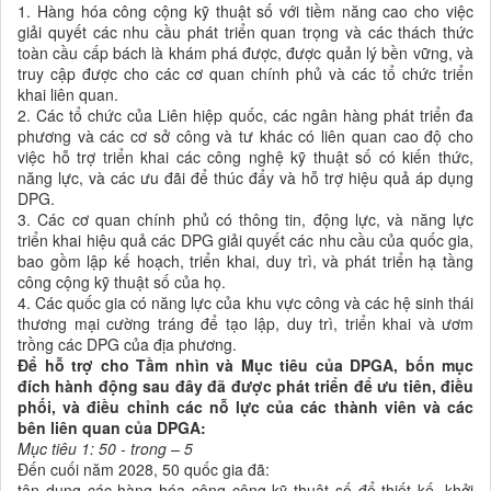
1. Hàng hóa công cộng kỹ thuật số với tiềm năng cao cho việc
giải quyết các nhu cầu phát triển quan trọng và các thách thức
toàn cầu cấp bách là khám phá được, được quản lý bền vững, và
truy cập được cho các cơ quan chính phủ và các tổ chức triển
khai liên quan.
2. Các tổ chức của Liên hiệp quốc, các ngân hàng phát triển đa
phương và các cơ sở công và tư khác có liên quan cao độ cho
việc hỗ trợ triển khai các công nghệ kỹ thuật số có kiến thức,
năng lực, và các ưu đãi để thúc đẩy và hỗ trợ hiệu quả áp dụng
DPG.
3. Các cơ quan chính phủ có thông tin, động lực, và năng lực
triển khai hiệu quả các DPG giải quyết các nhu cầu của quốc gia,
bao gồm lập kế hoạch, triển khai, duy trì, và phát triển hạ tầng
công cộng kỹ thuật số của họ.
4. Các quốc gia có năng lực của khu vực công và các hệ sinh thái
thương mại cường tráng để tạo lập, duy trì, triển khai và ươm
trồng các DPG của địa phương.
Để hỗ trợ cho Tầm nhìn và Mục tiêu của DPGA, bốn mục
đích hành động sau đây đã được phát triển để ưu tiên, điều
phối, và điều chỉnh các nỗ lực của các thành viên và các
bên liên quan của DPGA:
Mục tiêu 1: 50 - trong – 5
Đến cuối năm 2028, 50 quốc gia đã:
tận dụng các hàng hóa công cộng kỹ thuật số để thiết kế, khởi