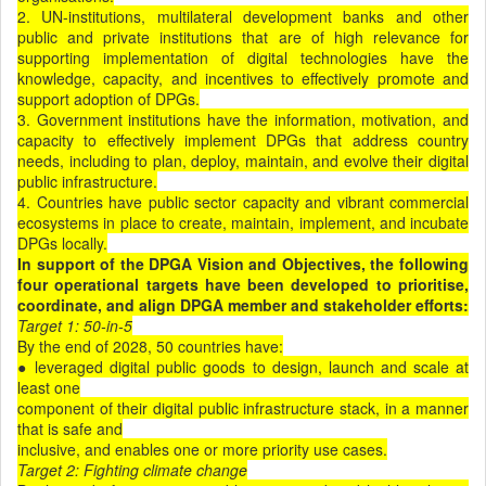
2. UN-institutions, multilateral development banks and other
public and private institutions that are of high relevance for
supporting implementation of digital technologies have the
knowledge, capacity, and incentives to eﬀectively promote and
support adoption of DPGs.
3. Government institutions have the information, motivation, and
capacity to eﬀectively implement DPGs that address country
needs, including to plan, deploy, maintain, and evolve their digital
public infrastructure.
4. Countries have public sector capacity and vibrant commercial
ecosystems in place to create, maintain, implement, and incubate
DPGs locally.
In support of the DPGA Vision and Objectives, the following
four operational targets have been
developed to prioritise,
coordinate, and align DPGA member
and stakeholder eﬀorts:
Target 1:
50-in-5
By the end of 2028, 50 countries have:
● leveraged digital public goods to design, launch and scale at
least one
component of their digital public infrastructure stack, in a manner
that is safe and
inclusive, and enables one or more priority use cases.
Target 2: Fighting climate change