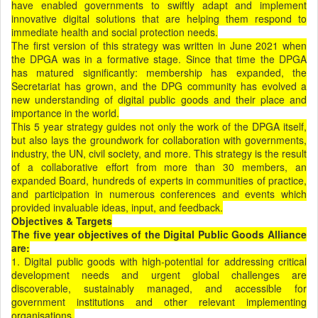
have enabled governments to swiftly adapt and implement
innovative digital solutions that are helping them respond to
immediate health and social protection needs.
The first version of this strategy was written in June 2021 when
the DPGA was in a formative stage. Since that time the DPGA
has matured significantly: membership has expanded, the
Secretariat has grown, and the DPG community has evolved a
new understanding of digital public goods and their place and
importance in the world.
This 5 year strategy guides not only the work of the DPGA itself,
but also lays the groundwork for collaboration with governments,
industry, the UN, civil society, and more. This strategy is the result
of a collaborative effort from more than 30 members, an
expanded Board, hundreds of experts in communities of practice,
and participation in numerous conferences and events which
provided invaluable ideas, input, and feedback.
Objectives & Targets
The ﬁve year objectives of the Digital Public Goods Alliance
are:
1. Digital public goods with high-potential for addressing critical
development needs and urgent global challenges are
discoverable, sustainably managed, and accessible for
government institutions and other relevant implementing
organisations.