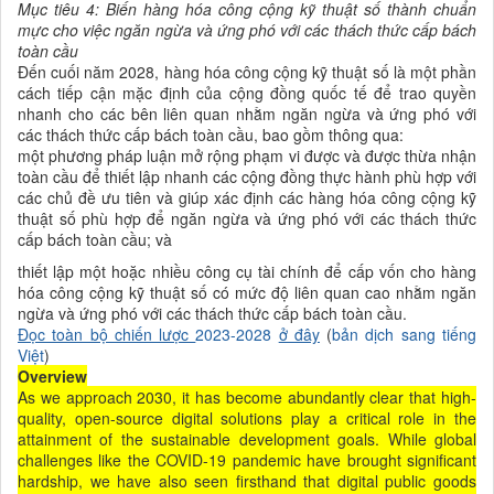
Mục tiêu 4: Biến hàng hóa công cộng kỹ thuật số thành chuẩn
mực cho việc ngăn ngừa và ứng phó với các thách thức cấp bách
toàn cầu
Đến cuối năm 2028, hàng hóa công cộng kỹ thuật số là một phần
cách tiếp cận mặc định của cộng đồng quốc tế để trao quyền
nhanh cho các bên liên quan nhằm ngăn ngừa và ứng phó với
các thách thức cấp bách toàn cầu, bao gồm thông qua:
một phương pháp luận mở rộng phạm vi được và được thừa nhận
toàn cầu để thiết lập nhanh các cộng đồng thực hành phù hợp với
các chủ đề ưu tiên và giúp xác định các hàng hóa công cộng kỹ
thuật số phù hợp để ngăn ngừa và ứng phó với các thách thức
cấp bách toàn cầu; và
thiết lập một hoặc nhiều công cụ tài chính để cấp vốn cho hàng
hóa công cộng kỹ thuật số có mức độ liên quan cao nhằm ngăn
ngừa và ứng phó với các thách thức cấp bách toàn cầu.
Đọc toàn bộ chiến lược
2023-2028
ở đây
(
bản dịch sang tiếng
Việt
)
Overview
As we approach 2030, it has become abundantly clear that high-
quality, open-source digital solutions play a critical role in the
attainment of the sustainable development goals. While global
challenges like the COVID-19 pandemic have brought significant
hardship, we have also seen firsthand that digital public goods