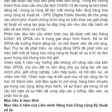
việc đạt được các mục tiêu phát triển bền vững. Trong khi những
thách thức toàn cầu như đại dịch COVID-19 đã mang lại khó khăn
đáng kể, chúng ta cũng đã tận mắt chứng kiến rằng hàng hóa
công cộng kỹ thuật số - DPG (Digital Public Goods) đã cho phép
các chính phủ nhanh chóng thích ứng và triển khai các giải pháp
kỹ thuật số sáng tạo giúp họ đáp ứng các nhu cầu cấp bách về
bảo vệ sức khỏe và xã hội.
Phiên bản đầu tiên của chiến lược này đã được viết vào tháng
6/2021 khi DPGA còn ở trong giai đoạn hình thành. Kể từ đó
DPGA đã trưởng thành đáng kể: cơ chế thành viên đã mở rộng,
Ban Thư ký đã phát triển, và cộng đồng DPG đã phát triển sự
hiểu biết mới về hàng hóa công cộng kỹ thuật số và vị trí và tầm
quan trọng của chúng trên thế giới.
Chiến lược 5 năm này hướng dẫn không chỉ công việc của bản
thân DPGA, mà còn đặt ra nền tảng cho sự cộng tác với các
chính phủ, giới công nghiệp, Liên hiệp quốc, xã hội dân sự, và
nhiều hơn thế. Chiến lược này là kết quả của nỗ lực cộng tác từ
hơn 30 thành viên, một Ban quản trị mở rộng, hàng trăm chuyên
gia trong các cộng đồng thực hành, và sự tham gia trong vô số
các hội nghị và sự kiện đã cung cấp các ý tưởng, đầu vào, và
phản hồi vô giá.
Mục tiêu & mục đích
Mục tiêu 5 năm của Liên minh Hàng hóa Công cộng Kỹ thuật
số là: