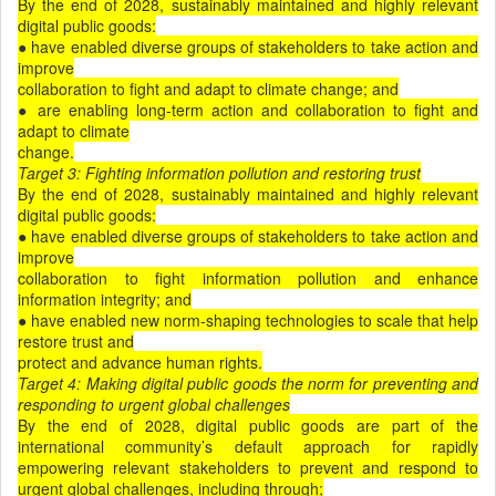
By the end of 2028, sustainably maintained and highly relevant
digital public goods:
● have enabled diverse groups of stakeholders to take action and
improve
collaboration to ﬁght and adapt to climate change; and
● are enabling long-term action and collaboration to ﬁght and
adapt to climate
change.
Target 3: Fighting information pollution and restoring trust
By the end of 2028, sustainably maintained and highly relevant
digital public goods:
● have enabled diverse groups of stakeholders to take action and
improve
collaboration to ﬁght information pollution and enhance
information integrity; and
● have enabled new norm-shaping technologies to scale that help
restore trust and
protect and advance human rights.
Target 4: Making digital public goods the norm for preventing and
responding to urgent global
challenges
By the end of 2028, digital public goods are part of the
international community’s default approach for rapidly
empowering relevant stakeholders to prevent and respond to
urgent global challenges, including through;