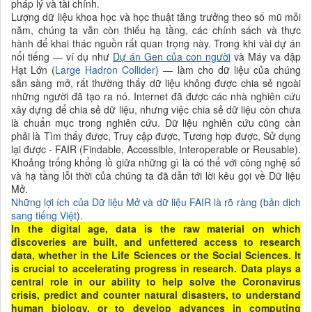
pháp lý và tài chính.
Lượng dữ liệu
khoa học và học thuật tăng trưởng theo số mũ mỗi
năm, chúng ta vẫn còn thiếu hạ tầng, các chính sách và thực
hành để khai thác nguồn rất quan trọng này. Trong khi vài dự án
nổi tiếng — ví dụ như
Dự án Gen của con người
và Máy va đập
Hạt Lớn (
Large Hadron Collider
) — làm cho dữ liệu của chúng
sẵn sàng mở, rất thường thấy dữ liệu không được chia sẻ ngoài
những người đã tạo ra nó. Internet đã được các
nhà nghiên cứu
xây dựng để chia sẻ dữ liệu, nhưng việc chia sẻ dữ liệu còn chưa
là chuẩn mục trong nghiên cứu. Dữ liệu nghiên cứu cũng cần
phải là Tìm thấy được, Truy cập được, Tương hợp được, Sử dụng
lại được - FAIR (Findable, Accessible, Interoperable or Reusable).
Khoảng trống khổng lồ giữa những gì là có thể với công nghệ số
và hạ tầng lỗi thời của chúng ta đã dẫn tới lời kêu gọi về Dữ liệu
Mở.
Những lợi ích của Dữ liệu Mở và dữ liệu FAIR là rõ ràng
(
bản dịch
sang tiếng Việt
).
In the digital age, data is the raw material on which
discoveries are built, and unfettered access to research
data, whether in the Life Sciences or the Social Sciences. It
is crucial to accelerating progress in research. Data plays a
central role in our ability to help solve the Coronavirus
crisis, predict and counter natural disasters, to understand
human biology, or to develop advances in computing