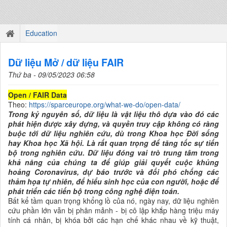
Education
Dữ liệu Mở / dữ liệu FAIR
Thứ ba - 09/05/2023 06:58
Open / FAIR Data
Theo:
https://sparceurope.org/what-we-do/open-data/
Trong kỷ nguyên số, dữ liệu là vật liệu thô dựa vào đó các
phát hiện được xây dựng, và quyền truy cập không có ràng
buộc tới dữ liệu nghiên cứu, dù trong Khoa học Đời sống
hay Khoa học Xã hội. Là rất quan trọng để tăng tốc sự tiến
bộ trong nghiên cứu. Dữ liệu đóng vai trò trung tâm trong
khả năng của chúng ta để giúp giải quyết cuộc khủng
hoảng Coronavirus, dự báo trước và đối phó chống các
thảm họa tự nhiên, để hiểu sinh học của con người, hoặc để
phát triển các tiến bộ trong công nghệ điện toán.
Bất kể tầm quan trọng khổng lồ của nó, ngày nay, dữ liệu nghiên
cứu phần lớn vẫn bị phân mảnh - bị cô lập khắp hàng triệu máy
tính cá nhân, bị khóa bởi các hạn chế khác nhau về kỹ thuật,