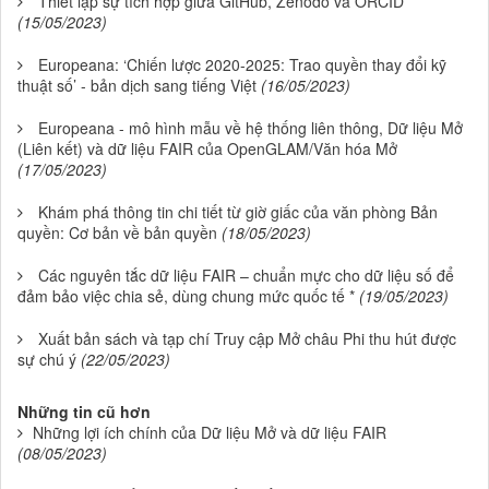
Thiết lập sự tích hợp giữa GitHub, Zenodo và ORCID
(15/05/2023)
Europeana: ‘Chiến lược 2020-2025: Trao quyền thay đổi kỹ
thuật số’ - bản dịch sang tiếng Việt
(16/05/2023)
Europeana - mô hình mẫu về hệ thống liên thông, Dữ liệu Mở
(Liên kết) và dữ liệu FAIR của OpenGLAM/Văn hóa Mở
(17/05/2023)
Khám phá thông tin chi tiết từ giờ giấc của văn phòng Bản
quyền: Cơ bản về bản quyền
(18/05/2023)
Các nguyên tắc dữ liệu FAIR – chuẩn mực cho dữ liệu số để
đảm bảo việc chia sẻ, dùng chung mức quốc tế *
(19/05/2023)
Xuất bản sách và tạp chí Truy cập Mở châu Phi thu hút được
sự chú ý
(22/05/2023)
Những tin cũ hơn
Những lợi ích chính của Dữ liệu Mở và dữ liệu FAIR
(08/05/2023)