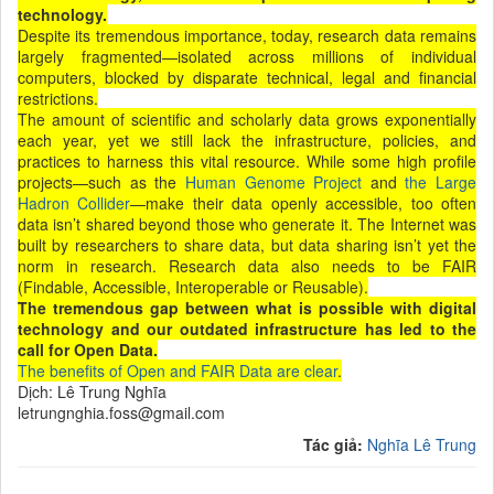
technology.
Despite its tremendous importance, today, research data remains
largely fragmented—isolated across millions of individual
computers, blocked by disparate technical, legal and financial
restrictions.
The amount of scientific and scholarly data grows exponentially
each year, yet we still lack the infrastructure, policies, and
practices to harness this vital resource. While some high profile
projects—such as the
Human Genome Project
and
the Large
Hadron Collider
—make their data openly accessible, too often
data isn’t shared beyond those who generate it. The Internet was
built by researchers to share data, but data sharing isn’t yet the
norm in research. Research data also needs to be FAIR
(Findable, Accessible, Interoperable or Reusable).
The tremendous gap between what is possible with digital
technology and our outdated infrastructure has led to the
call for Open Data.
The benefits of Open and FAIR Data are clear
.
Dịch: Lê Trung Nghĩa
letrungnghia.foss@gmail.com
Tác giả:
Nghĩa Lê Trung