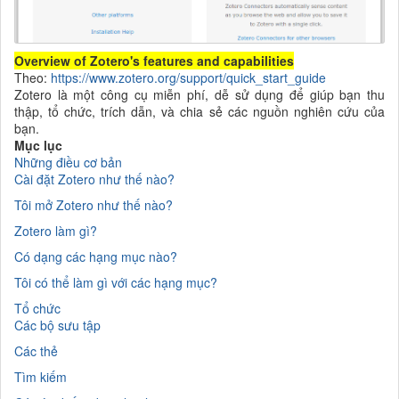
Overview of Zotero's features and capabilities
Theo:
https://www.zotero.org/support/quick_start_guide
Zotero là một công cụ miễn phí, dễ sử dụng để giúp bạn thu
thập, tổ chức, trích dẫn, và chia sẻ các nguồn nghiên cứu của
bạn.
Mục lục
Những điều cơ bản
Cài đặt
Zotero
như thế nào
?
Tôi mở
Zotero
như thế nào
?
Zotero
làm gì
?
Có dạng các hạng mục nào
?
Tôi có thể làm gì với các hạng mục
?
Tổ chức
Các bộ sưu tập
Các thẻ
Tìm kiếm