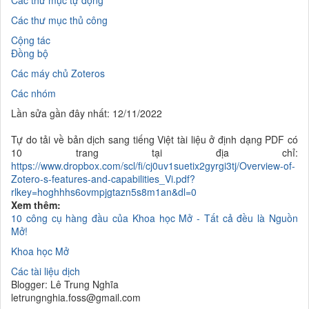
Các thư mục
thủ công
Cộng
tác
Đồng
bộ
Các máy chủ Z
oteros
Các nhóm
Lần sửa gần đây nhất: 12/11/2022
Tự do tải về bản dịch sang tiếng Việt tài liệu ở định dạng PDF có
10 trang tại địa chỉ:
https://www.dropbox.com/scl/fi/cj0uv1suetix2gyrgi3tj/Overview-of-
Zotero-s-features-and-capabilities_Vi.pdf?
rlkey=hoghhhs6ovmpjgtazn5s8m1an&dl=0
Xem thêm:
10 công cụ hàng đầu của Khoa học Mở - Tất cả đều là Nguồn
Mở!
Khoa học Mở
Các tài liệu dịch
Blogger: Lê Trung Nghĩa
letrungnghia.foss@gmail.com