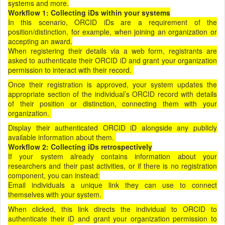
systems and more.
Workflow 1: Collecting iDs within your systems
In this scenario, ORCID iDs are a requirement of the
position/distinction, for example, when joining an organization or
accepting an award.
When registering their details via a web form, registrants are
asked to authenticate their ORCID iD and grant your organization
permission to interact with their record.
Once their registration is approved, your system updates the
appropriate section of the individual’s ORCID record with details
of their position or distinction, connecting them with your
organization.
Display their authenticated ORCID iD alongside any publicly
available information about them.
Workflow 2: Collecting iDs retrospectively
If your system already contains information about your
researchers and their past activities, or if there is no registration
component, you can instead:
Email individuals a unique link they can use to connect
themselves with your system.
When clicked, this link directs the individual to ORCID to
authenticate their iD and grant your organization permission to