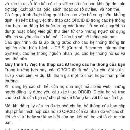
và xác thực về liên kết của họ với cơ sở của bạn khi nộp đơn xin
trợ cấp, xuất bản bài báo, sách, hoặc cơ sở dữ liệu, và hơn thế.
Có 2 quy trình được tổng quát hóa cho việc bổ sung thêm khẳng
định liên kết: bằng việc thu thập các ORCID iD trong các hệ thống
của bạn lúc đăng ký hoặc trong các trang hồ sơ của người sử
dụng; hoặc bằng việc gửi thư điện tử cho những người sử dụng
hiện có và yêu cầu họ kết nối iD của họ với hệ thống của bạn.
Các quy trình đó là áp dụng được cho các hệ thống thông tin
nghiên cứu hiện hành - CRIS (Current Research Information
System), các hệ thống nguồn nhân lực, các hệ thống hồ sơ và
hơn thế nữa.
Quy trình 1: Việc thu thập các iD trong các hệ thống của bạn
Trong trường hợp này, các ORCID iD là một yêu cầu đối với vị
trí/sự khác biệt, ví dụ, khi tham gia một tổ chức hoặc nhận phần
thưởng.
Khi đăng ký các chi tiết của họ qua một mẫu biểu web, những
người đăng ký được yêu cầu xác thực ORCID iD của họ và trao
cho tổ chức của bạn sự cho phép để tương tác với hồ sơ của họ.
Một khi đăng ký của họ được phê chuẩn, hệ thống của bạn cập
nhật phần thích hợp của hồ sơ ORCID của cá nhân đó với các chi
tiết về vị trí hoặc sự khác biệt của họ, kết nối họ với tổ chức của
bạn.