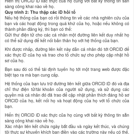
Hiển thị ORCID iD xác thực của họ cùng với bất kỳ thông tin sẵn
sàng công khai nào về họ.
Quy trình 2: Thu thập các iD hồi tố
Nếu hệ thống của bạn có rồi thông tin về các nhà nghiên cứu của
bạn và các hoạt động trong quá khứ của họ, hoặc nếu không có
thành phần đăng ký, thì bạn có thể:
Gửi thư điện tử cho các cá nhân một đường liên kết duy nhất họ
có thể sử dụng để kết nối bản thân họ với hệ thống của bạn.
Khi được nhấp, đường liên kết này dẫn cá nhân đó tới ORCID để
xác thực iD của họ và trao cho tổ chức sự cho phép cập nhật hồ
sơ của họ.
Bạn sau đó có thể tái định tuyến họ tới một trang web được đặc
biệt tạo ra mà bạn cung cấp.
Hệ thống của bạn lưu trữ đường liên kết giữa ORCID iD đó và địa
chỉ thư điện tử/tài khoản của người sử dụng, và sử dụng các
quyền mà cá nhân đó đã trao để cập nhật phần thích đáng hồ sơ
ORCID của họ, kết nối họ và hoạt động của họ với tổ chức của
bạn.
Hiển thị ORCID iD xác thực của họ cùng với bất kỳ thông tin sẵn
sàng công khai nào về họ.
Xác nhận liên kết chứa ngày bắt đầu và ngày kết thúc, và chúng
tôi thực sự khuyến khích bạn điền vào các trường này nếu có thể,