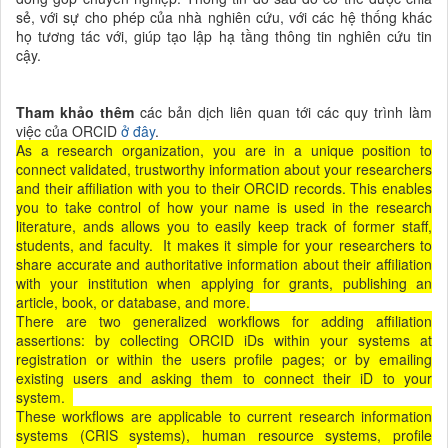
sẻ, với sự cho phép của
nhà nghiên cứu, với các hệ thống khác
họ tương tác với, giúp tạo lập hạ tầng thông tin nghiên cứu tin
cậy.
Tham khảo thêm
các bản dịch liên quan tới các quy trình làm
việc của ORCID
ở đây
.
As a research organization, you are in a unique position to
connect validated, trustworthy information about your researchers
and their affiliation with you to their ORCID records. This enables
you to take control of how your name is used in the research
literature, ands allows you to easily keep track of former staff,
students, and faculty. It makes it simple for your researchers to
share accurate and authoritative information about their affiliation
with your institution when applying for grants, publishing an
article, book, or database, and more.
There are two generalized workflows for adding affiliation
assertions: by collecting ORCID iDs within your systems at
registration or within the users profile pages; or by emailing
existing users and asking them to connect their iD to your
system.
These workflows are applicable to current research information
systems (CRIS systems), human resource systems, profile