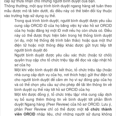
cấp sự thừa nhận cho những người bình duyệt của bạn.
Thông thường, một quy trình bình duyệt ngang hàng sẽ tuân theo
mẫu được mô tả bên dưới, dù điều này có thể biến đổi tùy thuộc
vào trường hợp sử dụng cụ thể.
Trong quá trình bình duyệt, người bình duyệt được yêu cầu
cung cấp ORCID iD của họ bằng việc ký vào hồ sơ ORCID
của họ hoặc đăng ký một iD mới nếu họ còn chưa có. Điều
này có thể được thực hiện bên trong hệ thống bình duyệt
(ví dụ, một hệ thống đệ trình bản thảo) hoặc qua một thư
điện tử hoặc một thông điệp khác được gửi trực tiếp tới
người bình duyệt đó
Người bình duyệt được yêu cầu xác thức (hoặc từ chối)
quyền truy cập cho tổ chức triệu tập để đọc và cập nhật hồ
sơ của họ
Một khi việc bình duyệt đã kết thúc, tổ chức triệu tập (hoặc
nhà cung cấp dịch vụ của họ, nơi thích hợp) gửi thư điện tử
cho người bình duyệt để cảm ơn họ vì sự đóng góp của họ
và có thể chọn yêu cầu sự cho phép để tải lên thông tin về
bình duyệt cụ thể này tới hồ sơ ORCID của họ
Một khi được đồng ý, tổ chức triệu tập/ nhà cung cấp dịch
vụ bổ sung thêm thông tin về bình duyệt tới phần Bình
duyệt Ngang hàng (Peer Review) của hồ sơ ORCID. Lưu ý,
phần Peer Review chỉ có thể được một
tổ chức thành
viên ORCID
nhập liệu, chứ những người sử dụng không