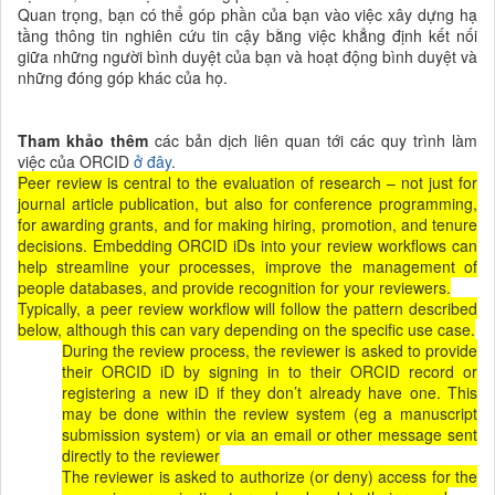
Quan trọng, bạn có thể góp phần của bạn vào việc xây dựng hạ
tầng thông tin nghiên cứu tin cậy bằng việc khẳng định kết nối
giữa những người bình duyệt của bạn và hoạt động bình duyệt và
những đóng góp khác của họ.
Tham khảo thêm
các bản dịch liên quan tới các quy trình làm
việc của ORCID
ở đây
.
Peer review is central to the evaluation of research – not just for
journal article publication, but also for conference programming,
for awarding grants, and for making hiring, promotion, and tenure
decisions. Embedding ORCID iDs into your review workflows can
help streamline your processes, improve the management of
people databases, and provide recognition for your reviewers.
Typically, a peer review workflow will follow the pattern described
below, although this can vary depending on the specific use case.
During the review process, the reviewer is asked to provide
their ORCID iD by signing in to their ORCID record or
registering a new iD if they don’t already have one. This
may be done within the review system (eg a manuscript
submission system) or via an email or other message sent
directly to the reviewer
The reviewer is asked to authorize (or deny) access for the