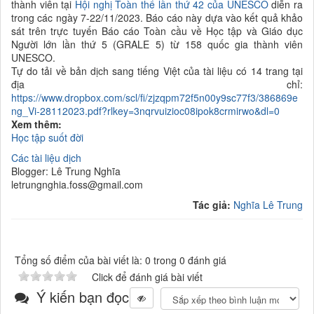
thành viên tại
Hội nghị Toàn thể lần thứ 42 của UNESCO
diễn ra
trong các ngày 7-22/11/2023. Báo cáo này dựa vào kết quả khảo
sát trên trực tuyến
Báo cáo Toàn cầu về Học tập và Giáo dục
Người lớn lần thứ 5 (GRALE 5) từ 158 quốc gia thành viên
UNESCO.
Tự do tải về bản dịch sang tiếng Việt của tài liệu có 14 trang tại
địa chỉ:
https://www.dropbox.com/scl/fi/zjzqpm72f5n00y9sc77f3/386869e
ng_Vi-28112023.pdf?rlkey=3nqrvuizioc08ipok8crmirwo&dl=0
Xem thêm:
Học tập suốt đời
Các tài liệu dịch
Blogger: Lê Trung Nghĩa
letrungnghia.foss@gmail.com
Tác giả:
Nghĩa Lê Trung
Tổng số điểm của bài viết là: 0 trong 0 đánh giá
Click để đánh giá bài viết
Ý kiến bạn đọc