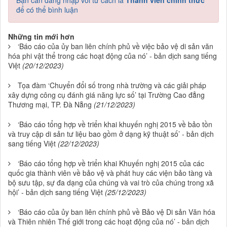
Bạn cần đăng nhập với tư cách là
Thành viên chính thức
để có thể bình luận
Những tin mới hơn
‘Báo cáo của ủy ban liên chính phủ về việc bảo vệ di sản văn
hóa phi vật thể trong các hoạt động của nó’ - bản dịch sang tiếng
Việt
(20/12/2023)
Tọa đàm ‘Chuyển đổi số trong nhà trường và các giải pháp
xây dựng công cụ đánh giá năng lực số’ tại Trường Cao đẳng
Thương mại, TP. Đà Nẵng
(21/12/2023)
‘Báo cáo tổng hợp về triển khai khuyến nghị 2015 về bảo tồn
và truy cập di sản tư liệu bao gồm ở dạng kỹ thuật số’ - bản dịch
sang tiếng Việt
(22/12/2023)
‘Báo cáo tổng hợp về triển khai Khuyến nghị 2015 của các
quốc gia thành viên về bảo vệ và phát huy các viện bảo tàng và
bộ sưu tập, sự đa dạng của chúng và vai trò của chúng trong xã
hội’ - bản dịch sang tiếng Việt
(25/12/2023)
‘Báo cáo của ủy ban liên chính phủ về Bảo vệ Di sản Văn hóa
và Thiên nhiên Thế giới trong các hoạt động của nó’ - bản dịch