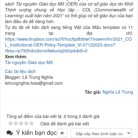
sách
Tài nguyên Giáo dục Mở (OER) của
cơ sở giáo dục do Khối
Thịnh vượng chung về Học tập - COL (Commo
nwealth of
Learning)
xuất bản năm 2021
’ có thể giúp cơ sở giáo dục của bạn
làm điều đó dễ dàng hơn.
Tự do tải về
bản dịch sang tiếng Việt của Mẫu template có 11
trang tại địa chỉ:
https://www.dropbox.com/scl/fi/hucfipdbbtwr7mawmrlrn/2021_CO
L_Institutional-OER-Policy-Template_Vi-07122023.docx?
rlkey=rp792hdxc6one9wkuoq2s0qxb&dl=0
Xem thêm:
Tài nguyên Giáo dục Mở
Các tài liệu dịch
Blogger: Lê Trung Nghĩa
letrungnghia.foss@gmail.com
Tác giả:
Nghĩa Lê Trung
Tổng số điểm của bài viết là: 0 trong 0 đánh giá
Click để đánh giá bài viết
Ý kiến bạn đọc