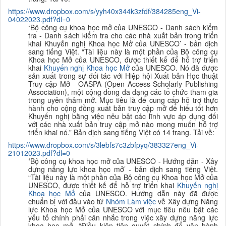
https://www.dropbox.com/s/yyh40x344k3zfdf/384285eng_Vi-
04022023.pdf?dl=0
‘
Bộ công cụ khoa học mở của UNESCO - Da
nh sách kiểm
tra - Danh sách kiểm tra cho các nhà xuất bản trong triển
khai Khuy
ến nghị Khoa học Mở của UNESCO’ - bản dịch
sang tiếng Việt. “
Tài liệu này là một phần của Bộ công cụ
Khoa học Mở của UNESCO, được thiết kế để hỗ trợ triển
khai
K
huyến nghị Khoa học Mở
của UNESCO. Nó đã được
sản xuất trong sự đối tác với Hiệp hội Xuất bản Học thuật
Truy cập Mở - OASPA (Open Access Scholarly Publishing
Association), một cộng đồng đa dạng các tổ chức tham gia
trong uyên thâm mở. Mục tiêu là để cung cấp hỗ trợ thực
hành cho cộng đồng xuất bản truy cập mở để hiểu tốt hơn
Khuyến nghị bằng việc nêu bật các lĩnh vực áp dụng đối
với các nhà xuất bản truy cập mở nào mong muốn hỗ trợ
triển khai nó.
”
B
ản dịch sang tiếng Việt có 14 trang. Tải về:
https://www.dropbox.com/s/3lebfs7c3zbfpyq/383327eng_Vi-
21012023.pdf?dl=0
‘
Bộ công cụ khoa học mở của UNESCO - Hướng
dẫn - Xây
dựng năng lực khoa học mở’ - bản dịch sang tiếng Việt.
“
Tài liệu này
là một phần của Bộ công cụ Khoa học Mở của
UNESCO, được thiết kế để hỗ trợ triển khai
K
huyến nghị
Khoa học Mở
của UNESCO. Hướng dẫn này đã được
chuẩn bị với đầu vào từ
Nhóm Làm việc
về Xây dựng Năng
lực Khoa học Mở của UNESCO với mục tiêu nêu bật các
yếu tố chính phải cân nhắc trong việc xây dựng năng lực
khoa học mở. “
Điều kiện tiên quyết chính để vận hành