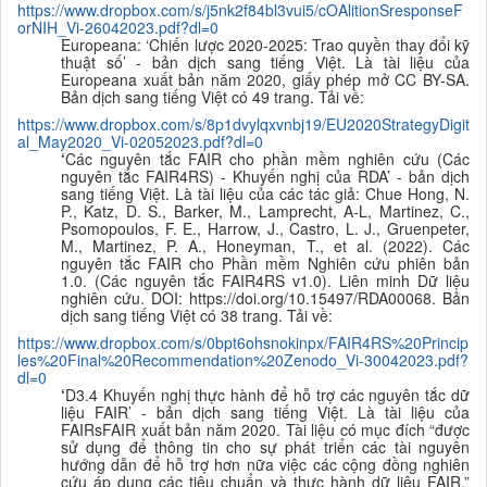
https://www.dropbox.com/s/j5nk2f84bl3vui5/cOAlitionSresponseF
orNIH_Vi-26042023.pdf?dl=0
Europeana: ‘Chiến lược 2020-2025: Trao quyền thay đổi kỹ
thuật số’ - bản dịch sang tiếng Việt. Là tài liệu của
Europeana xuất bản năm 2020, giấy phép mở CC BY-SA.
B
ản dịch sang tiếng Việt có 49 trang. Tải về:
https://www.dropbox.com/s/8p1dvylqxvnbj19/EU2020StrategyDigit
al_May2020_Vi-02052023.pdf?dl=0
‘
Các nguyên tắc FAIR cho phần mềm nghiên cứu (Các
nguyên tắc FAIR4RS) - Khuyến nghị của RDA’ - bản dịch
sang tiếng Việt. Là tài liệu của các tác giả: Chue Hong, N.
P., Katz, D. S., Barker, M., Lamprecht, A-L, Martinez, C.,
Psomopoulos, F. E., Harrow, J., Castro, L. J., Gruenpeter,
M., Martinez, P. A., Honeyman, T., et al. (2022). Các
nguyên tắc FAIR cho Phần mềm Nghiên cứu phiên bản
1.0. (Các nguyên tắc FAIR4RS v1.0). Liên minh Dữ liệu
nghiên cứu. DOI: https://doi.org/10.15497/RDA00068. B
ản
dịch sang tiếng Việt có 38 trang. Tải về:
https://www.dropbox.com/s/0bpt6ohsnokinpx/FAIR4RS%20Princip
les%20Final%20Recommendation%20Zenodo_Vi-30042023.pdf?
dl=0
‘
D3.4 Khuyến nghị thực hành để hỗ trợ các nguyên tắc dữ
liệu FAIR’ - bản dịch sang tiếng Việt. Là tài liệu của
FAIRsFAIR xuất bản năm 2020. Tài liệu có mục đích “được
sử dụng để thông tin cho sự phát triển các tài nguyên
hướng dẫn để hỗ trợ hơn nữa việc các cộng đồng nghiên
cứu áp dụng các tiêu chuẩn và thực hành dữ liệu FAIR.”