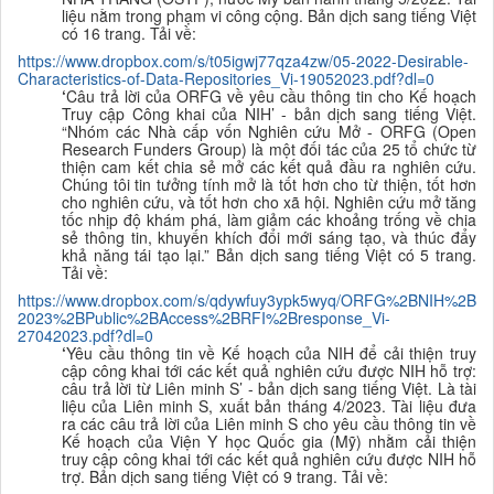
liệu nằm trong phạm vi công cộng. B
ản dịch sang tiếng Việt
có 16 trang. Tải về:
https://www.dropbox.com/s/t05igwj77qza4zw/05-2022-Desirable-
Characteristics-of-
Data-Repositories_Vi-19052023.pdf?dl=0
‘
Câu trả lời của ORFG về yêu cầu thông tin cho Kế hoạch
Truy cập Công khai của NIH’ - bản dịch sang tiếng Việt.
“Nhóm các Nhà cấp vốn Nghiên cứu Mở - ORFG (Open
Research Funders Group) là một đối tác của 25 tổ chức từ
thiện cam kết chia sẻ mở các kết quả đầu ra nghiên cứu.
Chúng tôi tin tưởng tính mở là tốt hơn cho từ thiện, tốt hơn
cho nghiên cứu, và tốt hơn cho xã hội. Nghiên cứu mở tăng
tốc nhịp độ khám phá, làm giảm các khoảng trống về chia
sẻ thông tin, khuyến khích đổi mới sáng tạo, và thúc đẩy
khả năng tái tạo lại.” B
ản dịch sang tiếng Việt có 5 trang.
Tải về:
https://www.dropbox.com/s/qdywfuy3ypk5wyq/ORFG%2BNIH%2B
2023%2BPublic%2BAccess%2BRFI%2Bresponse_Vi-
27042023.pdf?dl=0
‘
Yêu cầu thông tin về Kế hoạch của NIH để cải thiện truy
cập công khai tới các kết quả nghiên cứu được NIH hỗ trợ:
câu trả lời từ Liên minh S’ - bản dịch sang tiếng Việt. Là tài
liệu của Liên minh S, xuất bản tháng 4/2023. Tài liệu đưa
ra các câu trả lời của Liên minh S cho yêu cầu thông tin về
Kế hoạch của Viện Y học Quốc gia (Mỹ) nhằm cải thiện
truy cập công khai tới các kết quả nghiên cứu được NIH hỗ
trợ. B
ản dịch sang tiếng Việt có 9 trang. Tải về: