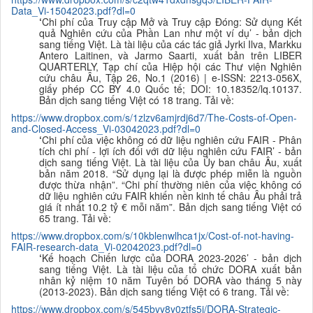
Data_Vi-15042023.pdf?dl=0
‘
Chi phí của Truy cập Mở và Truy cập Đóng: Sử dụng Kết
quả Nghiên cứu của Phần Lan như một ví dụ’ - bản dịch
sang tiếng Việt. Là tài liệu của các tác giả Jyrki Ilva, Markku
Antero Laitinen, và Jarmo Saarti, xuất bản trên LIBER
QUARTERLY, Tạp chí của Hiệp hội các Thư viện Nghiên
cứu châu Âu, Tập 26, No.1 (2016) | e-ISSN: 2213-056X,
giấy phép CC BY 4.0 Quốc tế; DOI: 10.18352/lq.10137.
B
ản dịch sang tiếng Việt có 18 trang. Tải về:
https://www.dropbox.com/s/1zlzv6amjrdj6d7/The-Costs-of-Open-
and-Closed-Access_Vi-03042023.pdf?dl=0
‘
Chi phí của việc không có dữ liệu nghiên cứu FAIR - Phân
tích chi phí - lợi ích đối với dữ liệu nghiên cứu FAIR’ - bản
dịch sang tiếng Việt. Là tài liệu của Ủy ban châu Âu, xuất
bản năm 2018. “Sử dụng lại là được phép miễn là nguồn
được thừa nhận”. “Chi phí thường niên của việc không có
dữ liệu nghiên cứu FAIR khiến nền kinh tế châu Âu phải trả
giá ít nhất 10.2 tỷ € mỗi năm”. B
ản dịch sang tiếng Việt có
65 trang.
Tải về:
https://www.dropbox.com/s/10kblenwlhca1jx/Cost-of-not-having-
FAIR-research-data_Vi-02042023.pdf?dl=0
‘
Kế hoạch Chiến lược của DORA 2023-2026’ - bản dịch
sang tiếng Việt. Là tài liệu của tổ chức DORA xuất bản
nhân kỷ niệm 10 năm Tuyên bố DORA vào tháng 5 này
(2013-2023). B
ản dịch sang tiếng Việt có 6 trang. Tải về:
https://www.dropbox.com/s/545bvy8y0ztfs5i/DORA-Strategic-