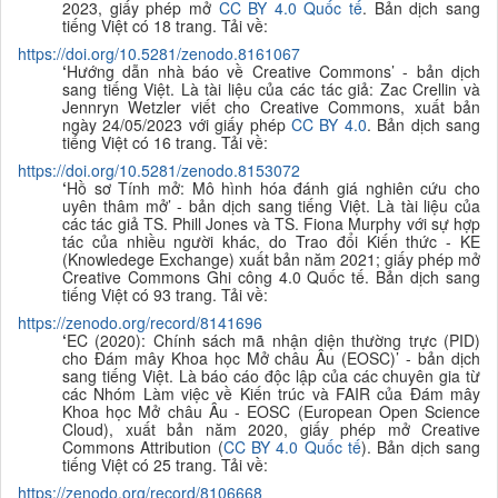
2023, giấy phép mở
CC BY 4.0 Quốc tế
. Bản dịch sang
tiếng Việt có 18 trang. Tải về:
https://doi.org/10.5281/zenodo.8161067
‘
Hướng dẫn nhà báo về Creative Commons’ - bản dịch
sang tiếng Việt. Là tài liệu của các tác giả: Zac Crellin và
Jennryn Wetzler viết cho Creative Commons, xuất bản
ngày 24/05/2023 với giấy phép
CC BY 4.0
. Bản dịch sang
tiếng Việt có 16 trang. Tải về:
https://doi.org/10.5281/zenodo.8153072
‘
Hồ sơ Tính mở: Mô hình hóa đánh giá nghiên cứu cho
uyên thâm mở
’ - bản dịch sang tiếng Việt. Là tài liệu của
các tác giả
TS. Phill Jones và TS. Fiona Murphy với sự hợp
tác của nhiều người khác, do Trao đổi Kiến thức - KE
(Knowledege Exchange) xuất bản năm 2021; giấy phép mở
Creative Commons Ghi công 4.0 Quốc tế. Bản dịch sang
tiếng Việt có 93 trang. Tải về:
https://zenodo.org/record/8141696
‘
EC (2020): Chính sách mã nhận diện thường trực (PID)
cho Đám mây Khoa học Mở châu Âu (EOSC)
’ - bản dịch
sang tiếng Việt. Là báo cáo độc lập của các chuyên gia từ
các Nhóm Làm việc về Kiến trúc và FAIR của Đám mây
Khoa học Mở châu Âu - EOSC (European Open Science
Cloud), xuất bản năm 2020, giấy phép mở Creative
Commons Attribution (
CC BY 4.0 Quốc tế
). Bản dịch sang
tiếng Việt có 25 trang. Tải về:
https://zenodo.org/record/8106668