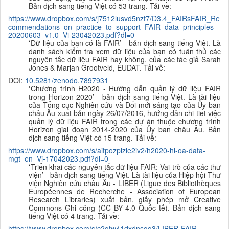
B
ản dịch sang tiếng Việt có 53 trang. Tải về:
https://www.dropbox.com/s/j7512lusvd5nzt7/D3.4_FAIRsFAIR_Re
commendations_on_practice_to_support_FAIR_data_principles_
20200603_v1.0_Vi-23042023.pdf?dl=0
‘
Dữ liệu của bạn có là FAIR’ - bản dịch sang tiếng Việt. Là
danh sách kiểm tra xem dữ liệu của bạn có tuân thủ các
nguyên tắc dữ liệu FAIR hay không, của các tác giả Sarah
Jones & Marjan Grootveld, EUDAT.
Tải về:
DOI:
10.5281/zenodo.7897931
‘
Chương trình H2020 - Hướng dẫn quản lý dữ liệu FAIR
trong Horizon 2020’ - bản dịch sang tiếng Việt. Là tài liệu
của Tổng cục Nghiên cứu và Đổi mới sáng tạo của Ủy ban
châu Âu xuất bản ngày 26/07/2016, hướng dẫn chi tiết việc
quản lý dữ liệu FAIR trong các dự án thuộc chương trình
Horizon giai đoạn 2014-2020 của Ủy ban châu Âu. B
ản
dịch sang tiếng Việt có 15 trang. Tải về:
https://www.dropbox.com/s/aitpozpizie2iv2/h2020-hi-oa-data-
mgt_en_Vi-17042023.pdf?dl=0
‘
Triển khai các nguyên tắc dữ liệu FAIR: Vai trò của các thư
viện’ - bản dịch sang tiếng Việt. Là tài liệu của Hiệp hội Thư
viện Nghiên cứu châu Âu - LIBER (Ligue des Bibliothèques
Européennes de Recherche - Association of European
Research Libraries) xuất bản, giấy phép mở Creative
Commons Ghi công (CC BY 4.0 Quốc tế). B
ản dịch sang
tiếng Việt có 4 trang. Tải về:
https://www.dropbox.com/s/c2qtw41dxdnsgq3/LIBER-FAIR-