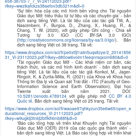
658-38703-7_7_Vi-24112023.pdf?
rlkey=wwzikafckzs38aefov3db321m&dl=0
‘
Sự tiến hóa của các mô hình bền vững cho Tài nguyên
Giáo dục Mở: hiểu thấu từ tư liệu và các chuyên gia’ - bản
dịch sang tiếng Việt. Là tài liệu của các tác giả
Tlili, A.,
Nascimbeni, F., Burgos, D., Zhang, X., Huang, R., &
Chang, T. W. (2020), với giấy phép Ghi công - Chia sẻ
Tương tự 3.0 IGO (CC BY-SA 3.0 IGO)
(
http://creativecommons.org/licenses/by-sa/3.0/igo/
). Bản
dịch sang tiếng Việt có 38 trang. Tải về:
https://www.dropbox.com/scl/fi/pe0xtfjl1aiin5uqs8zye/2_20141856
31_Vi-23112023.pdf?rlkey=d80ow6volm1feeqnrsqxom680&dl=0
‘
Tài nguyên Giáo dục Mở - Các khái niệm cơ bản, các
thách thức, và các mô hình kinh doanh’ - bản dịch sang
tiếng Việt. Là tài liệu của các tác giả
Konkol, M., Jager-
Ringoir, K. & Zurita-Milla, R. (2021) của Khoa về Khoa học
Thông tin Địa lý và Quan sát Trái đất - ITC (Faculty of Geo-
Information Science and Earth Observation), Đại học
Twente xuất bản năm 2021. DOI:
10.5281/zenodo.4789124
với giấy phép mở
CC BY 4.0
Quốc tế
. Bản dịch sang tiếng Việt có 25 trang. Tải về:
https://www.dropbox.com/scl/fi/waoae97qhkyzun35e6w65/open_e
ducational_resources_Vi-21112023.pdf?
rlkey=w9ugklj3tnld2btfklf4mb88f&dl=0
‘
Báo cáo tổng hợp về triển khai Khuyến nghị Tài nguyên
Giáo dục Mở (OER) 2019 của các quốc gia thành viên
’ -
bản dịch sang tiếng Việt. Là Báo cáo tổng hợp về triển khai