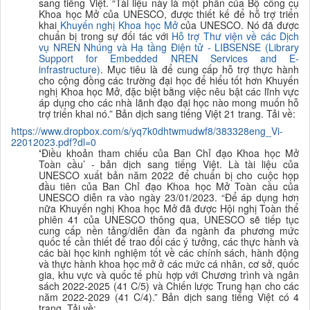
sang tiếng Việt. “
Tài liệu này là một phần của Bộ công cụ
Khoa học Mở của UNESCO, được thiết kế để hỗ trợ triển
khai
K
huyến nghị Khoa học Mở
của UNESCO. Nó đã được
chuẩn bị trong sự đối tác với
Hỗ trợ Thư viện về các Dịch
vụ NREN Nhúng và Hạ tầng Điện tử - LIBSENSE
(Library
Support for Embedded NREN Services and E-
infrastructure)
. Mục tiêu là để cung cấp hỗ trợ thực hành
cho cộng đồng các trường đại học để hiểu tốt hơn Khuyến
nghị Khoa học Mở, đặc biệt bằng việc nêu bật các lĩnh vực
áp dụng cho các nhà lãnh đạo đại học nào mong muốn hỗ
trợ triển khai nó.
”
B
ản dịch sang tiếng Việt 21 trang. Tải về:
https://www.dropbox.com/s/yq7k0dhtwmudwf8/383328eng_Vi-
22012023.pdf?dl=0
‘
Điều khoản tham chiếu của Ban Chỉ đạo Khoa học Mở
Toàn cầu’ - bản dịch sang tiếng
Việt. Là tài liệu của
UNESCO xuất bản năm 2022 để chuẩn bị cho cuộc họp
đầu tiên của Ban Chỉ đạo Khoa học Mở Toàn cầu của
UNESCO diễn ra vào ngày 23/01/2023.
“
Để áp dụng hơn
nữa Khuyến nghị Khoa học Mở đã được Hội nghị Toàn thể
phiên 41 của UNESCO thông qua, UNESCO sẽ tiếp tục
cung cấp nền tảng/diễn đàn đa ngành đa phương mức
quốc tế cần thiết để trao đổi các ý tưởng, các thực hành và
các bài học kinh nghiệm tốt về các chính sách, hành động
và thực hành khoa học mở ở các mức cá nhân, cơ sở, quốc
gia, khu vực và quốc tế phù hợp với Chương trình và ngân
sách 2022-2025 (41 C/5) và Chiến lược Trung hạn cho các
năm 2022-2029 (41 C/4).”
B
ản dịch sang tiếng Việt có 4
trang. Tải về: