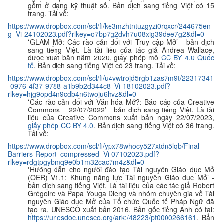
gồm ở dạng kỹ thuật số. Bản dịch sang tiếng Việt có 15
trang. Tải về:
https://www.dropbox.com/scl/fi/ke3mzhtntuzgyzi0rqxcr/244675en
g_Vi-24102023.pdf?rlkey=o7bp7g2dvh7u08xig39dee7g2&dl=0
‘
GLAM Mở: Các rào cản đối với Truy cập Mở
’ - bản dịch
sang tiếng Việt. Là tài liệu của tác giả
Andrea Wallace
,
được xuất bản năm 2020, giấy phép mở
CC BY 4.0 Quốc
tế
. Bản dịch sang tiếng Việt có 23 trang. Tải về:
https://www.dropbox.com/scl/fi/u4vwtrojd5rgb1zas7m9t/22317341
-0976-4f37-9788-a1b9b2d344c8_Vi-18102023.pdf?
rlkey=hjg9opd4n9cdb4n6twoju6hvz&dl=0
‘
Các rào cản đối với Văn hóa Mở?: Báo cáo của Creative
Commons – 22/07/2022’ - bản dịch sang tiếng Việt. Là tài
liệu của Creative Commons xuất bản ngày 22/07/2023,
giấy phép CC BY 4.0
. Bản dịch sang tiếng Việt có 36 trang.
Tải về:
https://www.dropbox.com/scl/fi/ypx78whocy527xtdn5lqb/Final-
Barriers-Report_compressed_Vi-07102023.pdf?
rlkey=rdgtpgybmq9e0b1m32cac7m4z&dl=0
‘
Hướng dẫn cho người đào tạo Tài nguyên Giáo dục Mở
(OER) V1.1: Khung năng lực Tài nguyên Giáo dục Mở’ -
bản dịch sang tiếng Việt. Là tài liệu của các tác giả Robert
Grégoire và Papa Youga Dieng và nhóm chuyên gia về Tài
nguyên Giáo dục Mở của Tổ chức Quốc tế Pháp Ngữ đã
tạo ra, UNESCO xuất bản 2016. Bản gốc tiếng Anh có tại:
https://unesdoc.unesco.org/ark:/48223/pf0000266161
. Bản