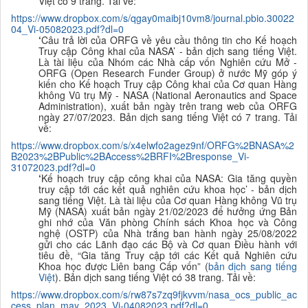
Việt có 9 trang. Tải về:
https://www.dropbox.com/s/qgay0maibj10vm8/journal.pbio.30022
04_Vi-05082023.pdf?dl=0
‘
Câu trả lời của ORFG về yêu cầu thông tin cho Kế hoạch
Truy cập Công khai của NASA’ - bản dịch sang tiếng Việt.
Là tài liệu của Nhóm các Nhà cấp vốn Nghiên cứu Mở -
ORFG (Open Research Funder Group) ở nước Mỹ góp ý
kiến cho Kế hoạch Truy cập Công khai của Cơ quan Hàng
không Vũ trụ Mỹ - NASA (National Aeronautics and Space
Administration), xuất bản ngày trên trang web của ORFG
ngày 27/07/2023. Bản dịch sang tiếng Việt có 7 trang. Tải
về:
https://www.dropbox.com/s/x4elwfo2agez9nf/ORFG%2BNASA%2
B2023%2BPublic%2BAccess%2BRFI%2Bresponse_Vi-
31072023.pdf?dl=0
‘
Kế hoạch truy cập công khai của NASA: Gia tăng quyền
truy cập tới các kết quả nghiên cứu khoa học’ - bản dịch
sang tiếng Việt. Là tài liệu của Cơ quan Hàng không Vũ trụ
Mỹ (NASA) xuất bản ngày 21/02/2023 để hưởng ứng Bản
ghi nhớ của Văn phòng Chính sách Khoa học và Công
nghệ (OSTP) của Nhà trắng ban hành ngày 25/08/2022
gửi cho các Lãnh đạo các Bộ và Cơ quan Điều hành với
tiêu đề, “Gia tăng Truy cập tới các Kết quả Nghiên cứu
Khoa học được Liên bang Cấp vốn” (
bản dịch sang tiếng
Việt
). Bản dịch sang tiếng Việt có 38 trang. Tải về:
https://www.dropbox.com/s/rw87s7zq9fjkvvm/nasa_ocs_public_ac
cess_plan_may_2023_Vi-04082023.pdf?dl=0