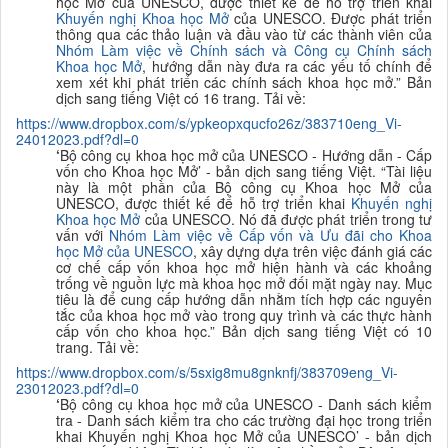
học Mở của UNESCO, được thiết kế để hỗ trợ triển khai
K
huyến nghị Khoa học Mở
của UNESCO. Được phát triển
thông qua các thảo luận và đầu vào từ các thành viên của
Nhóm Làm việc về Chính sách và Công cụ Chính sách
Khoa học Mở
, hướng dẫn này đưa ra các yếu tố chính để
xem xét khi phát triển các chính sách khoa học mở.
”
B
ản
dịch sang tiếng Việt có 16 trang. Tải về:
https://www.dropbox.com/s/ypkeopxqucfo26z/383710eng_Vi-
24012023.pdf?dl=0
‘
Bộ công cụ khoa học mở của UNESCO - Hướng
dẫn - Cấp
vốn cho Khoa học Mở’ - bản dịch sang tiếng Việt. “
Tài liệu
này là một phầ
n của Bộ công cụ Khoa học Mở của
UNESCO, được thiết kế để hỗ trợ triển khai
K
huyến nghị
Khoa học Mở
của UNESCO. Nó đã được phát triển trong tư
vấn với
Nhóm Làm việc về Cấp vốn và Ưu đãi cho Khoa
học Mở của UNESCO
, xây dựng dựa trên việc đánh giá các
cơ chế cấp vốn khoa học mở hiện hành và các khoảng
trống về nguồn lực mà khoa học mở đối mặt ngày nay. Mục
tiêu là để cung cấp hướng dẫn nhằm tích hợp các nguyên
tắc của khoa học mở vào trong quy trình và các thực hành
cấp vốn cho khoa học.
”
B
ản dịch sang tiếng Việt có 10
trang. Tải về:
https://www.dropbox.com/s/5sxig8mu8gnknfj/383709eng_Vi-
23012023.pdf?dl=0
‘
Bộ công cụ khoa học mở của UNESCO -
Danh sách kiểm
tra - Danh sách kiểm tra cho các trường đại học trong triển
khai K
huyến nghị Khoa học Mở của UNESCO’ - bản dịch