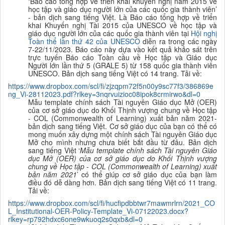
‘
Báo cáo tổng hợp về triển khai khuyến nghị năm 2015 về
học tập và giáo dục người lớn của các quốc gia thành viên’
- bản dịch sang tiếng Việt. Là Báo cáo tổng hợp về triển
khai Khuyến nghị Tài 2015 của UNESCO về học tập và
giáo dục người lớn của các quốc gia thành viên tại
Hội nghị
Toàn thể lần thứ 42 của UNESCO
diễn ra trong các ngày
7-22/11/2023. Báo cáo này dựa vào kết quả khảo sát trên
trực tuyến
Báo cáo Toàn cầu về Học tập và Giáo dục
Người lớn lần thứ 5 (GRALE 5) từ 158 quốc gia thành viên
UNESCO. Bản dịch sang tiếng Việt có 14 trang. Tải về:
https://www.dropbox.com/scl/fi/zjzqpm72f5n00y9sc77f3/386869e
ng_Vi-28112023.pdf?rlkey=3nqrvuizioc08ipok8crmirwo&dl=0
Mẫu template chính sách Tài nguyên Giáo dục Mở (OER)
của cơ sở giáo dục do Khối Thịnh vượng chung về Học tập
- COL (Commonwealth of Learning) xuất bản năm 2021-
bản dịch sang tiếng Việt.
Cơ sở giáo dục của bạn có thể có
mong muốn xây dựng một chính sách Tài nguyên Giáo dục
Mở cho mình nhưng chưa biết bắt đầu từ đâu.
Bản dịch
sang tiếng Việt ‘
Mẫu template chính sách Tài nguyên Giáo
dục Mở (OER) của cơ sở giáo dục do Khối Thịnh vượng
chung về Học tập - COL (Commonwealth of Learning)
xuất
bản năm 2021
’ có thể giúp cơ sở giáo dục của bạn làm
điều đó dễ dàng hơn.
Bản dịch sang tiếng Việt có 11 trang.
Tải về:
https://www.dropbox.com/scl/fi/hucfipdbbtwr7mawmrlrn/2021_CO
L_Institutional-OER-Policy-Template_Vi-07122023.docx?
rlkey=rp792hdxc6one9wkuoq2s0qxb&dl=0