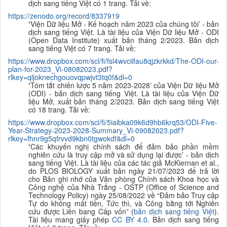
dịch sang tiếng Việt có 1 trang. Tải về:
https://zenodo.org/record/8337919
‘
Viện Dữ liệu Mở - Kế hoạch năm 2023 của chúng tôi’ - bản
dịch sang tiếng Việt. Là tài liệu của Viện Dữ liệu Mở - ODI
(Open Data Institute) xuất bản tháng 2/2023. Bản dịch
sang tiếng Việt có 7 trang. Tải về:
https://www.dropbox.com/scl/fi/fsl4wvciifau8qjzkrkkd/The-ODI-our-
plan-for-2023_Vi-08082023.pdf?
rlkey=qljoknechgouovqpwjvt3tq0f&dl=0
‘
Tóm tắt chiến lược 5 năm 2023-2028
’ của Viện Dữ liệu Mở
(ODI) - bản dịch sang tiếng Việt. Là tài liệu của Viện Dữ
liệu Mở, xuất bản tháng 2/2023. Bản dịch sang tiếng Việt
có 18 trang. Tải về:
https://www.dropbox.com/scl/fi/5iaibka09k6d9hb6krq53/ODI-Five-
Year-Strategy-2023-2028-Summary_Vi-09082023.pdf?
rlkey=fhnr9g5qfrvvd9kbn0tgwokdf&dl=0
‘
Các khuyến nghị chính sách để đảm bảo phần mềm
nghiên cứu là truy cập mở và sử dụng lại được
’ - bản dịch
sang tiếng Việt. Là tài liệu của các tác giả McKiernan et al.,
do PLOS BIOLOGY xuất bản ngày 21/07/2023 để trả lời
cho Bản ghi nhớ của Văn phòng Chính sách Khoa học và
Công nghệ của Nhà Trắng - OSTP (
Office of Science and
Technology Policy
) ngày 25/08/2022 về
“Đảm bảo Truy cập
Tự do không mất tiền, Tức thì, và Công bằng tới Nghiên
cứu được Liên bang Cấp vốn” (
bản dịch sang tiếng Việt
).
Tài liệu mang giấy phép
CC BY 4.0
. Bản dịch sang tiếng