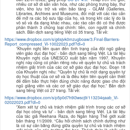
nhiều cơ sở di sản văn hóa, như các phòng trưng bày, thư
viện, kho lưu trữ và viện bảo tàng - GLAM (Galleries,
Libraries, Archives and Museums, đối mặt với các rào cản
để mở ra các bộ sưu tập của họ, và trong khi các lý do là
vô số và đa dạng khác nhau, các rào cản đó có thể được
phân thành 3 chủng loại chính: tiền, con người và chính
sách.
B
ản dịch sang tiếng Việt có 35 trang. Tải về:
https://www.dropbox.com/s/g6sjvk0mzugboaw/3.Final-Barriers-
Report_compressed_Vi-10022023.pdf?dl=0
‘
Khuyến nghị liên quan đến tình trạng của đội ngũ giảng
viên giáo dục đại học’ - bản dịch sang tiếng Việt. Là tài liệu
Khuyế
n nghị của UNESCO xuất bản năm 1997. Khuyến
nghị này cũng có phần riêng nêu về quyền tự chủ và trách
nhiệm giải trình của các cơ sở giáo dục đại học. Đoạn 18
của Khuyến nghị nêu:
“
Quyền tự chủ là một dạng quyền tự
do học thuật của cơ sở và là điều kiện tiên quyết cần thiết
để đảm bảo thực hiện đúng chức năng được giao cho đội
ngũ giảng viên và các cơ sở giáo dục đại học.”
B
ản dịch
sang tiếng Việt có 27 trang. Tải về:
https://www.dropbox.com/s/p5p0d7h9i3wscj9/113234qaab_Vi-
02022023.pdf?dl=0
‘
Xem xét tự chủ và trách nhiệm giải trình trong các cơ sở
đại học công và tư’ - bản dịch sang tiếng Việt. Là tài liệu
của tác giả Reehana Raza, do Ngân hàng Thế giới xuất
bản tháng 11/2009.
“
Câu hỏi chính sách chính dường như
là có sự cân bằng đúng giữa quyền tự chủ và trách nhiệm