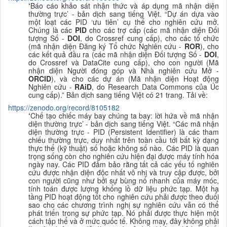
‘
Báo cáo khảo sát nhận thức và áp dụng mã nhận diện
thường trực
’ - bản dịch sang tiếng Việt. “
Dự án dựa vào
một loạt các PID ‘ưu tiên’ cụ thể cho nghiên cứu mở.
Chúng là các
PID
cho các trợ cấp (các mã nhận diện Đối
tượng Số -
DOI
, do Crossref cung cấp), cho các tổ chức
(mã nhận diện Đăng ký Tổ chức Nghiên cứu -
ROR
), cho
các kết quả đầu ra (các mã nhận diện Đối tượng Số -
DOI
,
do Crossref và DataCite cung cấp), cho con người (Mã
nhận diện Người đóng góp và Nhà nghiên cứu Mở -
ORCID
), và cho các dự án (Mã nhận diện Hoạt động
Nghiên cứu -
RAiD
, do Research Data Commons của Úc
cung cấp).
” Bản dịch sang tiếng Việt có 21 trang. Tải về:
https://zenodo.org/record/8105182
‘
Chế tạo chiếc máy bay chúng ta bay: lời hứa về mã nhận
diện thường trực
’ - bản dịch sang tiếng Việt. “Các mã nhận
diện thường trực - PID (Persistent Identifier) là các tham
chiếu thường trực, duy nhất trên toàn cầu tới bất kỳ dạng
thực thể (kỹ thuật) số hoặc không số nào. Các PID là quan
trọng sống còn cho nghiên cứu hiện đại được máy tính hóa
ngày nay. Các PID đảm bảo rằng tất cả các yếu tố nghiên
cứu được nhận diện độc nhất vô nhị và truy cập được, bởi
con người cũng như bởi sự bùng nổ nhanh của máy móc,
tính toán được lượng khổng lồ dữ liệu phức tạp. Một hạ
tầng PID hoạt động tốt cho nghiên cứu phải được theo đuổi
sao cho các chương trình nghị sự nghiên cứu vẫn có thể
phát triển trong sự phức tạp. Nó phải được thực hiện một
cách tập thể và ở mức quốc tế. Không may, đây không phải