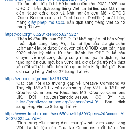
‘
Từ tầm nhìn tới giá trị: Kế hoạch chiến lược 2022-2025 của
ORCID
’ - bản dịch sang tiếng Việt. Là tài liệu của Mã nhận
diện Người đóng góp và Nhà nghiên cứu Mở - ORCID
(Open Researcher and Contributor IDentifier) xuất bản,
mang
giấy phép mở CC0
. Bản dịch sang tiếng Việt có 12
trang. Tải về:
https://doi.org/10.5281/zenodo.8213227
‘
Thập kỷ đầu tiên của ORCID: Từ khởi nghiệp tới bền vững’
- bản dịch sang tiếng Việt. Là tài liệu của tác giả John
Lehmann-Haupt được ủy quyền của ORCID xuất bản năm
2022 nhân kỷ niệm 10 năm thành lập ORCID,
kể câu
chuyện về một cộng đồng cùng nhau tạo ra dịch vụ hạ
tầng nghiên cứu mở, bền vững mà giờ đây đã trở nên thiết
yếu đối với rất nhiều bên liên quan trên khắp thế giới. Bản
dịch sang tiếng Việt có 27 trang. Tải về:
https://zenodo.org/record/8191334
‘
Các câu hỏi đáp thường gặp về Creative Commons và
Truy cập Mở v.0.1
’ - bản dịch sang tiếng Việt. Là
‘Tờ tin về
Creative Commons và Khoa học Mở’, Creative Commons
UK, DOI: 10.5281/zenodo.841086, CC BY 4.0,
https://creativecommons.org/licenses/by/4.0/
. Bản dịch
sang tiếng Việt có 9 trang. Tải về:
https://www.dropbox.com/s/sq650vnwi1iqt39/Open%20Access_Vi
-20072023.pdf?dl=0
‘
Tình trạng của những điều chung
’ - bản dịch sang tiếng
Việt. Là tài liệu của Creative Commons xuất bản năm