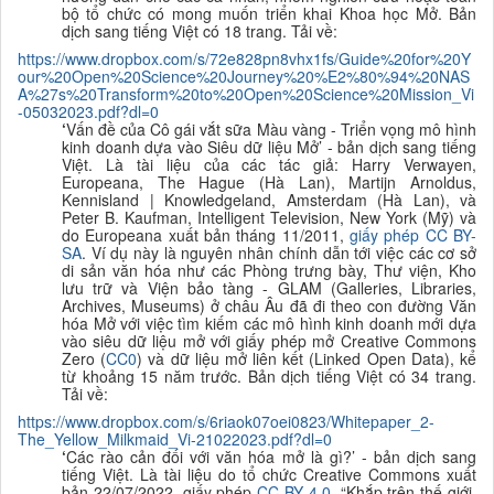
bộ tổ chức có mong muốn triển khai Khoa học Mở. Bản
dịch sang tiếng Việt có 18 trang. Tải về:
https://www.dropbox.com/s/72e828pn8vhx1fs/Guide%20for%20Y
our%20Open%20Science%20Journey%20%E2%80%94%20NAS
A%27s%20Transform%20to%20Open%20Science%20Mission_Vi
-05032023.pdf?dl=0
‘
Vấn đề của Cô gái vắt sữa Màu vàng - Triển vọng mô hình
kinh doanh dựa vào Siêu dữ liệu Mở’ - bản dịch sang tiếng
Việt. Là tài liệu của các tác giả:
Harry Verwayen,
Europeana, The Hague (Hà Lan), Martijn Arnoldus,
Kennisland | Knowledgeland, Amsterdam (Hà Lan), và
Peter B. Kaufman, Intelligent Television, New York (Mỹ) và
do Europeana xuất bản
tháng 11/2011,
giấy phép CC BY-
SA
. Ví dụ này là nguyên nhân chính dẫn tới việc các cơ sở
di sản văn hóa như các Phòng trưng bày, Thư viện, Kho
lưu trữ và Viện bảo tàng - GLAM (Galleries, Libraries,
Archives, Museums) ở châu Âu đã đi theo con đường Văn
hóa Mở với việc tìm kiếm các mô hình kinh doanh mới dựa
vào siêu dữ liệu mở với giấy phép mở Creative Commons
Zero (
CC0
) và dữ liệu mở liên kết (Linked Open Data), kể
từ khoảng 15 năm trước.
B
ản dịch tiếng Việt có 34 trang.
Tải về:
https://www.dropbox.com/s/6riaok07oei0823/Whitepaper_2-
The_Yellow_Milkmaid_Vi-21022023.pdf?dl=0
‘
Các rào cản đối
với văn hóa mở là gì?’ - bản dịch sang
tiếng Việt. Là tài liệu do tổ chức Creative Commons xuất
bản 22/07/2022, giấy phép
CC BY 4.0
.
“
Khắp trên thế giới,