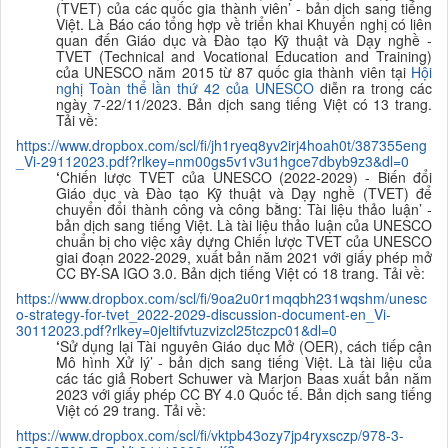
(TVET) của các quốc gia thành viên
’ - bản dịch sang tiếng
Việt. Là Báo cáo tổng hợp về triển khai Khuyến nghị có liên
quan đến Giáo dục và Đào tạo Kỹ thuật và Dạy nghề -
TVET (
Technical and Vocational Education and Training
)
của UNESCO năm 2015 từ 87 quốc gia thành viên tại
Hội
nghị Toàn thể lần thứ 42 của UNESCO
diễn ra trong các
ngày 7-22/11/2023. Bản dịch sang tiếng Việt có 13 trang.
Tải về:
https://www.dropbox.com/scl/fi/jh1ryeq8yv2irj4hoah0t/387355eng
_Vi-29112023.pdf?rlkey=nm00gs5v1v3u1hgce7dbyb9z3&dl=0
‘
Chiến lược TVET của UNESCO (2022-2029) - Biến đổi
Giáo dục và Đào tạo Kỹ thuật và Dạy nghề (TVET) để
chuyển đổi thành công và công bằng: Tài liệu thảo luận’ -
bản dịch sang tiếng Việt. Là tài liệu thảo luận của UNESCO
chuẩn bị cho việc xây dựng Chiến lược TVET của UNESCO
giai đoạn 2022-2029, xuất bản năm 2021 với giấy phép mở
CC BY-SA IGO 3.0. Bản dịch tiếng Việt có 18 trang. Tải về:
https://www.dropbox.com/scl/fi/9oa2u0r1mqqbh231wqshm/unesc
o-strategy-for-tvet_2022-2029-discussion-document-en_Vi-
30112023.pdf?rlkey=0jeltifvtuzvizcl25tczpc01&dl=0
‘
Sử dụng lại Tài nguyên Giáo dục Mở (OER), cách tiếp cận
Mô hình Xử lý’ - bản dịch sang tiếng Việt. Là tài liệu của
các tác giả Robert Schuwer và Marjon Baas xuất bản năm
2023 với giấy phép CC BY 4.0 Quốc tế. Bản dịch sang tiếng
Việt có 29 trang. Tải về:
https://www.dropbox.com/scl/fi/vktpb43ozy7jp4ryxsczp/978-3-