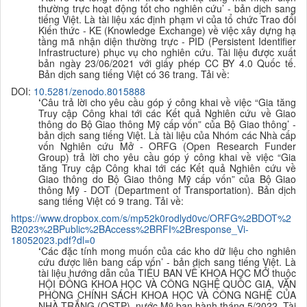
thường trực hoạt động tốt cho nghiên cứu’ - bản dịch sang
tiếng Việt. Là tài liệu xác định phạm vi của tổ chức Trao đổi
Kiến thức - KE (Knowledge Exchange) về việc xây dựng hạ
tầng mã nhận diện thường trực - PID (Persistent Identifier
Infrastructure) phục vụ cho nghiên cứu. Tài liệu được xuất
bản ngày 23/06/2021 với giấy phép CC BY 4.0 Quốc tế.
B
ản dịch sang tiếng Việt có 36 trang. Tải về:
DOI:
10.5281/zenodo.8015888
‘
Câu trả lời cho yêu cầu góp ý công khai về việc “Gia tăng
Truy cập Công khai tới các Kết quả Nghiên cứu về Giao
thông do Bộ Giao thông Mỹ cấp vốn” của Bộ Giao thông’ -
bản dịch sang tiếng Việt. Là tài liệu của Nhóm các Nhà cấp
vốn Nghiên cứu Mở - ORFG (Open Research Funder
Group) trả lời cho yêu cầu góp ý công khai về việc “Gia
tăng Truy cập Công khai tới các Kết quả Nghiên cứu về
Giao thông do Bộ Giao thông Mỹ cấp vốn” của Bộ Giao
thông Mỹ - DOT (Department of Transportation). B
ản dịch
sang tiếng Việt có 9 trang. Tải về:
https://www.dropbox.com/s/mp52k0rodlyd0vc/ORFG%2BDOT%2
B2023%2BPublic%2BAccess%2BRFI%2Bresponse_Vi-
18052023.pdf?dl=0
‘
Các đặc tính mong muốn của các kho dữ liệu cho nghiên
cứu được liên bang cấp vốn’ - bản dịch sang tiếng Việt. Là
tài liệu hướng dẫn của TIỂU BAN VỀ KHOA HỌC MỞ thuộc
HỘI ĐỒNG KHOA HỌC VÀ CÔNG NGHỆ QUỐC GIA, VĂN
PHÒNG CHÍNH SÁCH KHOA HỌC VÀ CÔNG NGHỆ CỦA
NHÀ TRẮNG (OSTP), nước Mỹ ban hành tháng 5/2022. Tài