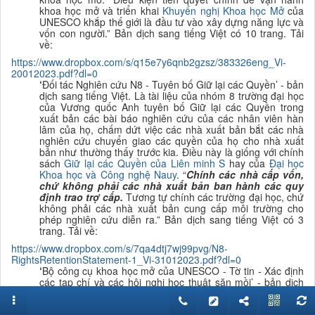
khoa học mở và triển khai
K
huyến nghị Khoa học Mở
của
UNESCO khắp thế giới là đầu tư vào xây dựng năng lực và
vốn con người.
”
B
ản dịch sang tiếng Việt có 10 trang. Tải
về:
https://www.dropbox.com/s/q15e7y6qnb2gzsz/383326eng_Vi-
20012023.pdf?dl=0
‘
Đối tác Nghiên cứu N8 - Tuyên bố Giữ lại các Quyền’ - bản
dịch sang tiếng Việt. Là
tài liệu của nhóm 8 trường đại học
của Vương quốc Anh tuyên bố Giữ lại các Quyền trong
xuất bản các bài báo nghiên cứu của các nhân viên hàn
lâm của họ, chấm dứt việc các nhà xuất bản bắt các nhà
nghiên cứu chuyển giao các quyền của họ cho nhà xuất
bản như thường thấy trước kia. Điều này là giống với chính
sách
Giữ lại các Quyền của Liên minh S
hay của
Đại học
Khoa học và Công nghệ Nauy
.
“
Chính các nhà cấp vốn,
chứ không phải các nhà xuất bản ban hành các quy
định trao trợ cấp.
Tương tự chính các trường đại học, chứ
không phải các nhà xuất bản cung cấp môi trường cho
phép nghiên cứu diễn ra.
”
B
ản dịch sang tiếng Việt có 3
trang. Tải về:
https://www.dropbox.com/s/7qa4dtj7wj99pvg/N8-
RightsRetentionStatement-1_Vi-31012023.pdf?dl=0
‘
Bộ công cụ khoa học mở của UNESCO - Tờ
tin - Xác định
các tạp chí và các hội nghị học thuật săn mồi’ - bản dịch
sang tiếng Việt.
“Tài liệu này là một phần của Bộ công cụ
Khoa học Mở của UNESCO, được t
hiết kế để hỗ trợ triển