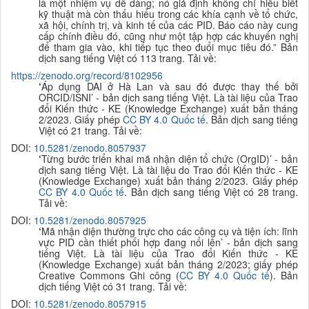
là một nhiệm vụ dễ dàng; nó giả định không chỉ hiểu biết
kỹ thuật mà còn thấu hiểu trong các khía cạnh về tổ chức,
xã hội, chính trị, và kinh tế của các PID. Báo cáo này cung
cấp chính điều đó, cũng như một tập hợp các khuyến nghị
để tham gia vào, khi tiếp tục theo đuổi mục tiêu đó.” Bản
dịch sang tiếng Việt có 113 trang. Tải về:
https://zenodo.org/record/8102956
‘
Áp dụng DAI ở Hà Lan và sau đó được thay thế bởi
ORCID/ISNI’ - bản dịch sang tiếng Việt. Là tài liệu của Trao
đổi Kiến thức - KE
(Knowledge Exchange) xuất bản tháng
2/2023. Giấy phép
CC BY 4.0 Quốc tế
. B
ản dịch sang tiếng
Việt có 21 trang. Tải về:
DOI:
10.5281/zenodo.8057937
‘
Từng bước triển khai mã nhận diện tổ chức (OrgID)’ -
bản
dịch sang tiếng Việt. Là tài liệu do Trao đổi Kiến thức - KE
(Knowledge Exchange) xuất bản tháng 2/2023. Giấy phép
CC BY 4.0 Quốc tế
. B
ản dịch sang tiếng Việt có 28 trang.
Tải về:
DOI:
10.5281/zenodo.8057925
‘
Mã nhận diện thường trực cho các công cụ và tiện ích: lĩnh
vực PID cần thiết phối hợp đang nổi lên’ - bản dịch sang
tiếng Việt. Là tài liệu của Trao đổi Kiến thức - KE
(Knowledge Exchange) xuất bản
tháng 2/2023; giấy phép
Creative Commons Ghi công
(
CC BY 4.0 Quốc tế
). B
ản
dịch tiếng Việt có 31 trang. Tải về:
DOI:
10.5281/zenodo.8057915