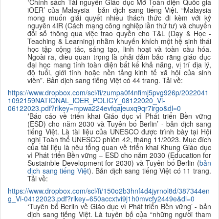
‘
Chính sách Tài nguyên Giáo dục Mở Toàn diện Quốc gia
iOER’ của Malaysia - bản dịch sang tiếng Việt.
“Malaysia
mong muốn giải quyết nhiều thách thức đi kèm với kỷ
nguyên 4IR (Cách mạng công nghiệp lần thứ tư) và chuyển
đổi số thông qua việc trao quyền cho T&L (Dạy & Học -
Teaching & Learning) nhằm khuyến khích một hệ sinh thái
học tập cộng tác, sáng tạo, linh hoạt và toàn cầu hóa.
Ngoài ra, điều quan trọng là phải đảm bảo rằng giáo dục
đại học mang tính toàn diện bất kể khả năng, vị trí địa lý,
độ tuổi, giới tính hoặc nền tảng kinh tế xã hội của sinh
viên”. Bản dịch sang tiếng Việt có 44 trang. Tải về:
https://www.dropbox.com/scl/fi/zumpa0f4nfimj5pvg926p/2022041
1092159NATIONAL_iOER_POLICY_08122020_Vi-
06122023.pdf?rlkey=mpwa224evfqajeuxq9qr7irgo&dl=0
‘
Báo cáo về triển khai Giáo dục vì Phát triển Bền vững
(ESD) cho năm 2030 và Tuyên bố Berlin
’ - bản dịch sang
tiếng Việt. Là tài liệu của UNESCO được trình bày tại Hội
nghị Toàn thể UNESCO phiên 42, tháng 11/2023. Mục đích
của tài liệu là nêu
tổng quan về triển khai Khung Giáo dục
vì Phát triển Bền vững – ESD cho năm 2030 (Education for
Sustainble Development for 2030) và Tuyên bố Berlin (
bản
dịch sang tiếng Việt
). Bản dịch sang tiếng Việt có 11 trang.
Tải về:
https://www.dropbox.com/scl/fi/150o2b3hnf4d4jyrnol8d/387344en
g_Vi-04122023.pdf?rlkey=650accxtvi9j1h0mvcfy2449e&dl=0
‘
Tuyên bố Berlin về Giáo dục vì Phát triển Bền vững
’ - bản
dịch sang tiếng Việt.
Là tuyên bố của “những người tham