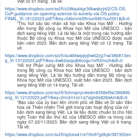
Việt có 51 trang. Tải về:
https://www.dropbox.com/scl/fi/c29ktp44gr36kwskzjr62/CS-OS-
CoP-guidance-on-opening-science-to-society-via-OS-policy-
FINAL_Vi-18122023.pdf?rlkey=04bnvrel3hnuo5it61luuf351&dl=0
‘
Thu hút các tác nhân xã hội vào Khoa học Mở’ - Hướng
dẫn trong Bộ công cụ Khoa học Mở của UNESCO - bản
dịch sang tiếng Việt. Là tài liệu là một trong các hướng dẫn
thuộc Bộ công cụ Khoa học Mở của UNESCO được xuất
bản năm 2023. B
ản dịch sang tiếng Việt có 12 trang. Tải
về:
https://www.dropbox.com/scl/fi/4ui4kfwqqiyj0w62zg7rw/386813en
g_Vi-13122023.pdf?rlkey=bwk2qvgujk8ongu1ixft3mxzh&dl=0
‘
Hỗ trợ Phần cứng Mở cho Khoa học Mở’ - Hướng dẫn
trong Bộ công cụ Khoa học Mở của UNESCO - bản dịch
sang tiếng Việt. Là tài liệu hướng dẫn trong Bộ công cụ
Khoa học Mở của UNESCO, xuất bản năm 2023. B
ản dịch
sang tiếng Việt có 14 trang. Tải về:
https://www.dropbox.com/scl/fi/5xhmjoryn4edm8358ef9a/386890
eng_Vi-12122023.pdf?rlkey=2nn2n1on1q7vpjn0ejt26iskm&dl=0
‘
Báo cáo của ủy ban liên chính phủ về Bảo vệ Di sản Văn
hóa và Thiên nhiên Thế giới trong các hoạt động của nó’ -
bản dịch sang tiếng Việt. Là tài liệu được chuẩn bị cho Hội
nghị Toàn thể lần thứ 42 của UNESCO diễn ra trong các
ngày 07-22/11/2023. Bản dịch sang tiếng Việt có 9 trang.
Tải về:
https://www.dropbox.com/scl/fi/aylcea41re70tv97g0kyk/387302en