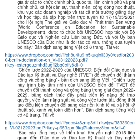
gia từ các tổ chức chính phủ, quốc tế, liên chính phủ và phi
chính phủ, xã hội dân sự, thanh niên, cộng đồng học thuật,
khu vực các doanh nghiệp và tất cả môi trường giảng dạy
và học tập, đã tập hợp trên trực tuyến từ 17-19/05/2021
cho Hội nghị Thế giới về Giáo dục vì Phát triển Bền vững
(World Conference on Education for Sustainable
Development), được tổ chức bởi UNESCO hợp tác với Bộ
Giáo dục và Nghiên cứu Liên bang Đức, và với Ủy ban
UNESCO của Đức như là đối tác cố vấn, thông qua tuyên
bố này.” Bản dịch sang tiếng Việt có 6 trang. Tải về:
https://www.dropbox.com/scl/fi/xh8u4tu9m5kuqlnii30y0/esdfor203
0-berlin-declaration-en_Vi-03122023.pdf?
rlkey=xstergeuzmhd3ugfj2bq0offy&dl=0
‘
Chiến lược 2022-2029 của UNESCO: Biến đổi Giáo dục và
Đào tạo Kỹ thuật và Dạy nghề (TVET) để chuyển đổi thành
công và công bằng
’ - bản dịch sang tiếng Việt. “Chiến lược
này trình bày tầm nhìn của UNESCO biến đổi TVET để
chuyển đổi thành công và công bằng trong giai đoạn 2022-
2029, bằng cách thúc đẩy phát triển kỹ năng để trao
quyền, việc làm năng suất và công việc tươm tất, đồng thời
tạo điều kiện chuyển đổi sang các nền kinh tế và xã hội kỹ
thuật số, xanh và toàn diện hơn”. Bản dịch sang tiếng Việt
có 42 trang. Tải về:
https://www.dropbox.com/scl/fi/ydce4r8zmp3df1rikwjqw/383360en
g_Vi-02122023.pdf?rlkey=p653zpm9kqi7faircccz8lcmm&dl=0
‘
Báo cáo tổng hợp về triển khai Khuyến nghị 2015 liên
quan đến Giáo dục và Đào tạo Kỹ thuật và Dạy nghề