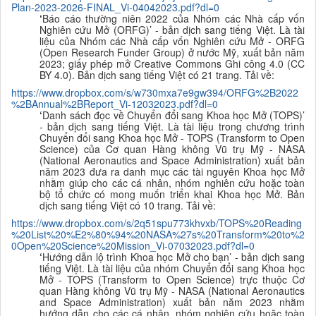
Plan-2023-2026-FINAL_Vi-04042023.pdf?dl=0
‘
Báo cáo thường niên 2022 của Nhóm các Nhà cấp vốn
Nghiên cứu Mở (ORFG)’ - bản dịch sang tiếng Việt. Là tài
liệu của Nhóm các Nhà cấp vốn Nghiên cứu Mở - ORFG
(Open Research Funder Group) ở nước Mỹ, xuất bản năm
2023; giấy phép mở Creative Commons Ghi công 4.0 (CC
BY 4.0). Bản dịch sang tiếng Việt có 21 trang. Tải về:
https://www.dropbox.com/s/w730mxa7e9gw394/ORFG%2B2022
%2BAnnual%2BReport_Vi-12032023.pdf?dl=0
‘
Danh sách đọc về Chuyển đổi sang Khoa học Mở (TOPS)’
- bản dịch sang tiếng Việt. Là tài liệu trong chương trình
Chuyển đổi sang Khoa học Mở - TOPS (Transform to Open
Science) của Cơ quan Hàng không Vũ trụ Mỹ - NASA
(National Aeronautics and Space Administration) xuất bản
năm 2023 đưa ra danh mục các tài nguyên Khoa học Mở
nhằm giúp cho các cá nhân, nhóm nghiên cứu hoặc toàn
bộ tổ chức có mong muốn triển khai Khoa học Mở. Bản
dịch sang tiếng Việt có 10 trang. Tải về:
https://www.dropbox.com/s/2q51spu773khvxb/TOPS%20Reading
%20List%20%E2%80%94%20NASA%27s%20Transform%20to%2
0Open%20Science%20Mission_Vi-07032023.pdf?dl=0
‘
Hướng dẫn lộ trình Khoa học Mở cho bạn’ - bản dịch sang
tiếng Việt. Là tài liệu của nhóm Chuyển đổi sang Khoa học
Mở - TOPS (Transform to Open Science) trực thuộc Cơ
quan Hàng không Vũ trụ Mỹ - NASA (National Aeronautics
and Space Administration) xuất bản năm 2023 nhằm
hướng dẫn cho các cá nhân, nhóm nghiên cứu hoặc toàn