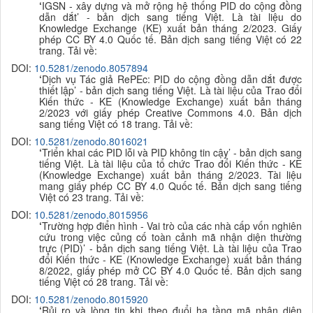
‘
IGSN - xây dựng và mở rộng hệ thống PID do cộng đồng
dẫn dắt’ - bản dịch sang tiếng Việt. Là tài liệu do
Knowledge Exchange (KE) xuất bản tháng 2/2023. Giấy
phép CC BY 4.0 Quốc tế. B
ản dịch sang tiếng Việt có 22
trang. Tải về:
DOI:
10.5281/zenodo.8057894
‘
Dịch vụ Tác giả RePEc: PID do cộng đồng dẫn dắt được
thiết lập’ - bản dịch sang tiếng Việt. Là tài liệu của Trao đổi
Kiến thức - KE (Knowledge Exchange) xuất bản tháng
2/2023 với giấy phép Creative Commons 4.0. B
ản dịch
sang tiếng Việt có 18 trang. Tải về:
DOI:
10.5281/zenodo.8016021
‘
Triển khai các PID lỗi và PID không tin cậy’ - bản dịch sang
tiếng Việt. Là tài liệu của tổ chức Trao đổi Kiến thức - KE
(Knowledge Exchange) xuất bản tháng 2/2023. Tài liệu
mang giấy phép CC BY 4.0 Quốc tế. B
ản dịch sang tiếng
Việt có 23 trang. Tải về:
DOI:
10.5281/zenodo.8015956
‘
Trường hợp điển hình - Vai trò của các nhà cấp vốn nghiên
cứu trong việc củng cố toàn cảnh mã nhận diện thường
trực (PID)’ - bản dịch sang tiếng Việt. Là tài liệu của Trao
đổi Kiến thức - KE (Knowledge Exchange) xuất bản tháng
8/2022, giấy phép mở CC BY 4.0 Quốc tế. B
ản dịch sang
tiếng Việt có 28 trang. Tải về:
DOI:
10.5281/zenodo.8015920
‘
Rủi ro và lòng tin khi theo đuổi hạ tầng mã nhận diện