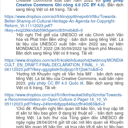
Creative Commons xuất bản năm 2022 với
giấy phép
Creative Commons Ghi công 4.0
(CC BY 4.0)
. Bản dịch
sang tiếng Việt có 48 trang. Tải về:
https://www.dropbox.com/scl/fi/klnvjop9lmepv6rtrfl8u/Towards-
Better-Sharing-of-Cultural-Heritage-An-Agenda-for-Copyright-
Reform_Vi-11112023.pdf?
rlkey=4vq22kkndab59k5gwmc8i3meb&dl=0
‘
Hội nghị Thế giới của UNESCO về các Chính sách Văn
hóa và Phát triển Bền vững
’ - bản dịch sang tiếng Việt. Là
tài liệu của UNESCO xuất bản năm 2022 sau sự kiện
MONDIACULT 2022 (28-30/09/2022 tại thành phố Mexico).
Bản dịch sang tiếng Việt có 8 trang. Tải về:
https://www.dropbox.com/scl/fi/4cskbhdu4qoh4j3widmcq/MONDIA
CULT_EN_DRAFT-FINAL-DECLARATION_FINAL_1_Vi-
06112023.pdf?rlkey=ggzg6s9r5cdjoyp1ft1j3ak7o&dl=0
‘
Hướng tới Khuyến nghị về Văn hóa Mở
’ - bản dịch sang
tiếng Việt. Là tài liệu của Creative Commons, xuất bản năm
2023,
giấy phép CC BY 4.0 Quốc tế
. Bản dịch sang tiếng
Việt có 6 trang. Tải về:
https://www.dropbox.com/scl/fi/nfkmhwukwt3dhp3izmtta/Towards-
a-Recommendation-on-Open-Culture-2-Pager-16_10_Vi-
05112023.pdf?rlkey=24fem6djypp846szzffn40d63&dl=0
‘
Chủ đề: Khuyến nghị liên quan tới bảo tồn, và truy cập tới
di sản tư liệu bao gồm ở dạng kỹ thuật số’ - bản dịch sang
tiếng Việt. Là bức thư của Tổng giám đốc UNESCO đề
ngày ngày 28/04/2016 gửi tới các nơi liên quan về Khuyến
nghị liên quan tới bảo tồn, và truy cập tới di sản tư liệu bao