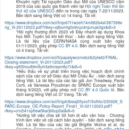
Khuyến nghị Tài nguyên Giáo dục Mở của UNESCO năm
2019 của các quốc gia thành viên tại
Hội nghị Toàn thể lần
thứ 42 của UNESCO
diễn ra trong các ngày 7-22/11/2023.
Bản dịch sang tiếng Việt có 14 trang. Tải về:
https://www.dropbox.com/scl/fi/qo67t1wzeh74mlt82b4sl/387398e
ng_Vi-25112023.pdf?rlkey=xjibumtg0v6vuc4njunuje3gx&dl=0
‘
Hội nghị thượng đỉnh 2023 về Đẩy nhanh áp dụng Khoa
học Mở: Tuyên bố khi kết thúc
’ - bản dịch sang tiếng Việt.
Là tài liệu của CERN/NASA cùng xuất bản ngày
01/11/2023, giấy phép
CC BY 4.0
. Bản dịch sang tiếng Việt
có 4 trang. Tải về:
https://www.dropbox.com/scl/fi/papslywczmebzib2ytwt2/FINAL-
Closing-statement_Vi-20112023.pdf?
rlkey=qi55hou89mltuh3a9msqm8o7r&dl=0
‘
Hiểu thấu về sự phát triển trong việc hoạch định chính
sách của các cơ sở Giáo dục Mở Châu Âu
’ - bản dịch sang
tiếng Việt. Là tài liệu của các tác giả
Jon Treadway, Paola
Corti, và Vanessa Proudman do SPARC Europe xuất bản
tháng 9/2023, với giấy phép mở
CC BY 4.0 Quốc tế
. Bản
dịch sang tiếng Việt có 37 trang. Tải về:
https://www.dropbox.com/scl/fi/qyk3beaj05yxcf15olhto/230928_S
PARC-Europe_OE-Policy-Report_Final1_Vi-02112023.pdf?
rlkey=crv2i41xpftew5karj66up5ai&dl=0
‘
Hướng tới việc chia sẻ tốt hơn di sản văn hóa - Chương
trình làm việc về cải cách bản quyền’ - bản dịch sang tiếng
Việt. Là tài liệu của các tác giả
Brigitte Vézina et al. do