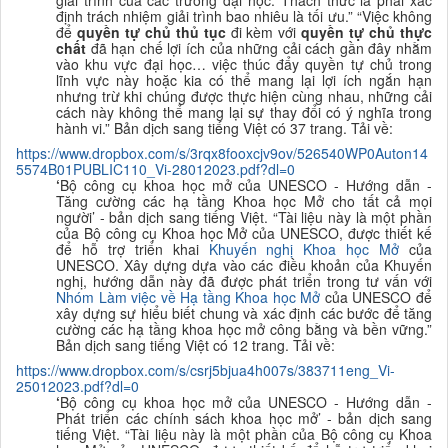
giải trình của các trường đại học. Thách thức là phải xác
định trách nhiệm giải trình bao nhiêu là tối ưu.
” “Việc không
để
quyền tự chủ thủ tục
đi kèm với
quyền tự chủ thực
chất
đã hạn chế lợi ích của những cải cách gần đây nhằm
vào khu vực đại học… việc thúc đẩy quyền tự chủ trong
lĩnh vực này hoặc kia có thể mang lại lợi ích ngắn hạn
nhưng trừ khi chúng được thực hiện cùng nhau, những cải
cách này không thể mang lại sự thay đổi có ý nghĩa trong
hành vi.”
B
ản dịch sang tiếng Việt có 37 trang. Tải về:
https://www.dropbox.com/s/3rqx8fooxcjv9ov/526540WP0Auton14
5574B01PUBLIC110_Vi-28012023.pdf?dl=0
‘
Bộ công cụ khoa học mở của UNESCO - Hướng
dẫn -
Tăng cường các hạ tầng Khoa học Mở cho tất cả mọi
người’ - bản dịch sang
tiếng Việt. “
Tài liệu này là một phần
của Bộ công cụ Khoa học Mở của UNESCO, được thiết kế
để hỗ trợ triển khai
K
huyến nghị Khoa học Mở
của
UNESCO. Xây dựng dựa vào các điều khoản của Khuyến
nghị, hướng dẫn này đã được phát triển trong tư vấn với
Nhóm Làm
việc về Hạ tầng Khoa học Mở
của UNESCO để
xây dựng sự hiểu biết chung và xác định các bước để tăng
cường các hạ tầng khoa học mở công bằng và bền vững.
”
B
ản dịch sang tiếng Việt có 12 trang. Tải về:
https://www.dropbox.com/s/csrj5bjua4h007s/383711eng_Vi-
25012023.pdf?dl=0
‘
Bộ công cụ khoa học mở của UNESCO - Hướng d
ẫn -
Phát triển các chính sách khoa học mở’ - bản dịch sang
tiếng Việt. “
Tài liệu
này là một phần của Bộ công cụ Khoa