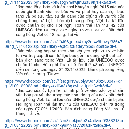
g_Vi-11122023.pdf?rlkey=bh6sog9h9fwjmu2a86nj1leka&dl=0
‘
Báo cáo tổng hợp về triển khai Khuyến nghị 2015 của các
quốc gia thành viên về bảo vệ và phát huy các viện bảo
tàng và bộ sưu tập, sự đa dạng của chúng và vai trò của
chúng trong xã hội’ - bản dịch sang tiếng Việt. Là tài liệu
được chuẩn bị cho Hội nghị Toàn thể lần thứ 42 của
UNESCO diễn ra trong các ngày 07-22/11/2023. Bản dịch
sang tiếng Việt có 18 trang. Tải về:
https://www.dropbox.com/scl/fi/4f93gmeu4xny2m4v9fmwy/38647
0eng_Vi-10122023.pdf?rlkey=e0fc3fb81deyfbipo82ipstlx&dl=0
‘
Báo cáo tổng hợp về triển khai khuyến nghị 2015 về bảo
tồn và truy cập di sản tư liệu bao gồm ở dạng kỹ thuật số’ -
bản dịch sang tiếng Việt. Là tài liệu của UNESCO được
chuẩn bị cho Hội nghị Toàn thể lần thứ 42 của UNESCO
diễn ra trong các ngày 07-22/11/2023. Bản dịch sang tiếng
Việt có 17 trang. Tải về:
https://www.dropbox.com/scl/fi/t4qgir1vwublyw9on8l6z/386474en
g_Vi-09122023.pdf?rlkey=xzti6a3x8qxwfnv1fpslh6wrk&dl=0
‘
Báo cáo của ủy ban liên chính phủ về việc bảo vệ di sản
văn hóa phi vật thể trong các hoạt động của nó’ - bản dịch
sang tiếng Việt. Là tài liệu của UNESCO được chuẩn bị cho
Hội nghị Toàn thể lần thứ 42 của UNESCO diễn ra trong
các ngày 07-22/11/2023. Bản dịch sang tiếng Việt có 10
trang. Tải về:
https://www.dropbox.com/scl/fi/vm3joekjm5e2x4ultvbe0/386213en
g_Vi-08122023.pdf?rlkey=panx96ktiyasvv20l8zkrz9lc&dl=0