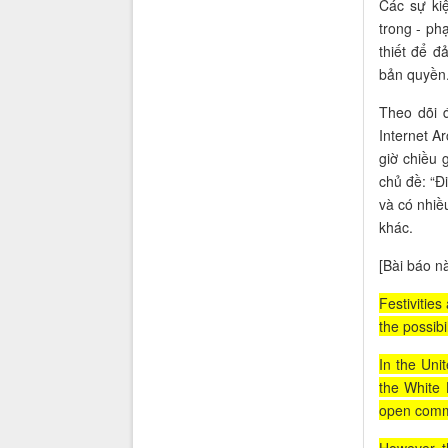
Các sự ki
trong - ph
thiết để đ
bản quyền
Theo dõi 
Internet A
giờ chiều
chủ đề: “Đ
và có nhiề
khác.
[Bài báo n
Festivitie
the possibi
In the Uni
the White
open commu