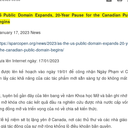
S Public Domain Expands, 20-Year Pause for the Canadian Pu
egins
January 17, 2023 News
ttps://sparcopen.org/news/2023/as-the-us-public-domain-expands-20-y
the-canadian-public-domain-begins/
ưa lên Internet ngày: 17/01/2023
i được lên kế hoạch vào ngày 19/01 để công nhận Ngày Phạm vi 
m lấy các khả năng của các tác phẩm mới sẵn sàng tự do không mất 
 tuyên bố gần đây của liên bang về năm Khoa học Mở và bản ghi nhớ
 mở khóa cho các kết quả đầu ra nghiên cứu được nhà nước cấp vố
ộng đồng mở và triển vọng của nó về chia sẻ kiến thức.
 lễ kỷ niệm sẽ bị lặng yên ở Canada, nơi các thủ thư và các nhà giáo
giá tác động của sự mở rộng khổng lồ điều khoản bản quyền.