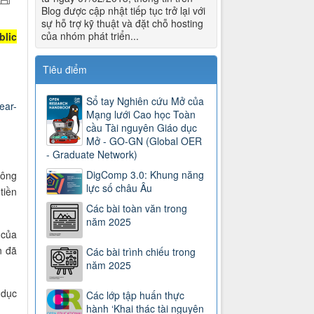
Blog được cập nhật tiếp tục trở lại với
sự hỗ trợ kỹ thuật và đặt chỗ hosting
của nhóm phát triển...
blic
Tiêu điểm
Sổ tay Nghiên cứu Mở của
ear-
Mạng lưới Cao học Toàn
cầu Tài nguyên Giáo dục
Mở - GO-GN (Global OER
- Graduate Network)
DigComp 3.0: Khung năng
Công
lực số châu Âu
tiền
Các bài toàn văn trong
năm 2025
 của
n đã
Các bài trình chiếu trong
năm 2025
 dục
Các lớp tập huấn thực
hành ‘Khai thác tài nguyên