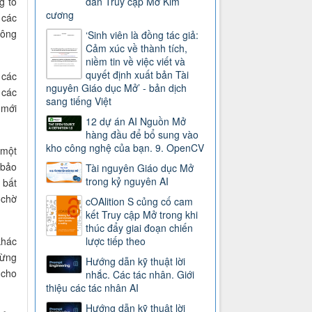
g tổ
dẫn Truy cập Mở Kim
cương
 các
hông
‘Sinh viên là đồng tác giả:
Cảm xúc về thành tích,
niềm tin về việc viết và
quyết định xuất bản Tài
 các
nguyên Giáo dục Mở’ - bản dịch
 các
sang tiếng Việt
 mới
12 dự án AI Nguồn Mở
hàng đầu để bổ sung vào
kho công nghệ của bạn. 9. OpenCV
 một
 bảo
Tài nguyên Giáo dục Mở
trong kỷ nguyên AI
 bất
 chờ
cOAlition S củng cố cam
kết Truy cập Mở trong khi
thúc đẩy giai đoạn chiến
khác
lược tiếp theo
dừng
Hướng dẫn kỹ thuật lời
 cho
nhắc. Các tác nhân. Giới
thiệu các tác nhân AI
Hướng dẫn kỹ thuật lời