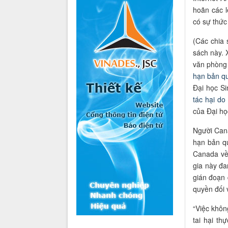
hoãn các 
có sự thức 
(Các chia 
sách này.
văn phòng 
hạn bản q
Đại học S
tác hại do
của Đại h
Người Cana
hạn bản qu
Canada về 
gia này đ
gián đoạn 
quyền đối 
“Việc khôn
tai hại th