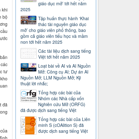
giáo dục mở’ tới hết năm
2025
 khi
n bộ
Tập huấn thực hành ‘Khai
ương
thác tài nguyên giáo dục
mở’ cho giáo viên phổ thông, bao
 cầu
gồm cả giáo viên tiểu học và mầm
nước
non tới hết năm 2025
Các tài liệu dịch sang tiếng
Việt tới hết năm 2025
 bản
 các
Loạt bài về AI và AI Nguồn
c tư
Mở: Công cụ AI; Dự án AI
Nguồn Mở; LLM Nguồn Mở; Kỹ
 kho
thuật lời nhắc;
quan
Tổng hợp các bài của
Nhóm các Nhà cấp vốn
Nghiên cứu Mở (ORFG)
t đã
đã được dịch sang tiếng Việt
rong
Tổng hợp các bài của Liên
minh S (cOAlition S) đã
 của
được dịch sang tiếng Việt
đình