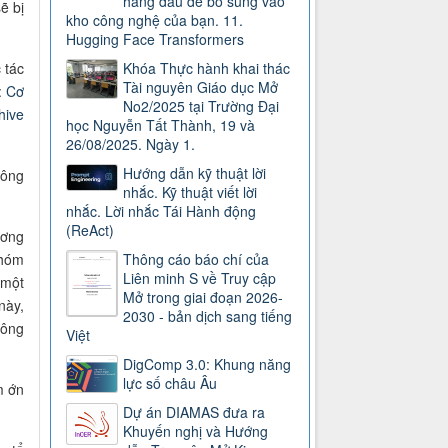
hàng đầu để bổ sung vào
ẽ bị
kho công nghệ của bạn. 11.
Hugging Face Transformers
 tác
Khóa Thực hành khai thác
Tài nguyên Giáo dục Mở
:
Cơ
No2/2025 tại Trường Đại
hive
học Nguyễn Tất Thành, 19 và
26/08/2025. Ngày 1.
Hướng dẫn kỹ thuật lời
hông
nhắc. Kỹ thuật viết lời
nhắc. Lời nhắc Tái Hành động
(ReAct)
ương
nhóm
Thông cáo báo chí của
Liên minh S về Truy cập
 một
Mở trong giai đoạn 2026-
này,
2030 - bản dịch sang tiếng
 ông
Việt
DigComp 3.0: Khung năng
lực số châu Âu
m ớn
Dự án DIAMAS đưa ra
Khuyến nghị và Hướng