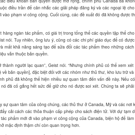
 các điều khoản bản quyền được mở rộng, chính phủ Canada đã khôn
uộc điều trần để cân nhắc các giải pháp đăng ký và các ngoại lệ cho
i vào phạm vi công cộng. Cuối cùng, các đề xuất đó đã không được t
t hàng ngàn tác phẩm, có giá trị trong tổng thể các quyền tập thể cho
eist nói. Tuy nhiên, ông lưu ý, cũng có các chi phí giáo dục để có được
và mất khả năng sáng tạo để sửa đổi các tác phẩm theo những cách
 liệu vẫn thuộc bản quyền.
ở thành người lạc quan”, Geist nói. “Nhưng chính phủ có thể xem xét
lệ về bản quyền], đặc biệt đối với các nhóm như thủ thư, kho lưu trữ và
ính phủ đã không thể hiện nhiều sự quan tâm đến vấn đề này. Nếu có
, nó đã cố gắng hết sức để giữ cho nó được soi xét. Chúng ta sẽ phải
y sự quan tâm của công chúng, các thủ thư ở Canada, Mỹ và các nơi 
đẩy cải cách các thỏa thuận cấp phép cho sách điện tử. Với dự tạm 
c tác phẩm mới đi vào phạm vi công cộng của Canada, biện hộ để làm
mở mặc định thậm chí còn quan trọng hơn.