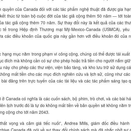
 quyền của Canada đối với các tác phẩm nghệ thuật đã được gia hạn
ết thúc từ toàn bộ cuộc đời của tác giả cộng thêm 50 năm — tới toà
ủa tác giả cộng thêm 70 năm. Sự thay đổi này là kết quả của các th
c tế trong Hiệp định Thương mại Mỹ-Mexico-Canada (USMCA), yêu
a các điều khoản của quốc gia này gần hơn với điều khoản đó của 
c hạng mục nằm trong phạm vi công cộng, chúng có thể được tái xuất
ục đích mà không cần có sự cho phép hoặc trả tiền cho người nắm giữ
u này cho phép các thư viện, viện bảo tàng, và kho lưu trữ sử dụng cá
 không mất tiền cho các mục đích nghiên cứu và lịch sử, cũng như các
c bài đăng trên trực tuyến của các tài liệu và các tác phẩm sáng tạo 
i ở Canada có nghĩa là các cuốn sách, bộ phim, trò chơi, và các bài há
lên lịch trước đó là tự do không mất tiền về bản quyền sẽ không nằm t
ng cộng cho tới năm 2043.
thất vọng và cảm giá tiếc nuối”, Andrea Mills, giám đốc điều hành
rchive Canada đã nói về sự thay đổi chính sách mà đã nhắc nhở sự 