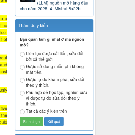
 are
(LLM) nguồn mở hàng đầu
cho năm 2025. 4. Mistral-8x22b
to a
 The
Thăm dò ý kiến
ico-
t of
Bạn quan tâm gì nhất ở mã nguồn
mở?
Liên tục được cải tiến, sửa đổi
hout
bởi cả thế giới.
 and
Được sử dụng miễn phí không
post
mất tiền.
Được tự do khám phá, sửa đổi
theo ý thích.
usly
Phù hợp để học tập, nghiên cứu
vì được tự do sửa đổi theo ý
thích.
tive
Tất cả các ý kiến trên
 the
ould