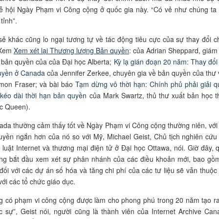
lễ hội Ngày Phạm vi Công cộng ở quốc gia này. “Có vẻ như chúng ta
tỉnh”.
sẻ khác cũng lo ngại tương tự về tác động tiêu cực của sự thay đổi c
 Xem
Xem xét lại Thương lượng Bản quyền
: của Adrian Sheppard, giám
bản quyền của của Đại học Alberta;
Kỳ lạ gián đoạn 20 năm: Thay đổi 
uyền ở Canada
của
Jennifer Zerkee, chuyên gia về bản quyền của thư 
imon Fraser; và bài báo
Tạm dừng vô thời hạn: Chính phủ phải giải q
 kéo dài thời hạn bản quyền
của Mark Swartz,
thủ thư xuất bản học t
ọc Queen
).
da thường cảm thấy tốt về Ngày Phạm vi Công cộng thường niên, với 
yền ngắn hơn của nó so với Mỹ, Michael Geist, Chủ tịch nghiên cứu
luật Internet và thương mại điện tử ở Đại học Ottawa, nói. Giờ đây, 
ang bắt đầu xem xét sự phân nhánh của các điều khoản mới, bao gồ
đối với các dự án số hóa và tăng chi phí của các tư liệu sẽ vẫn thuộc
với các tổ chức giáo dục.
g có phạm vi công cộng được làm cho phong phú trong 20 năm tạo ra
ực sự”, Geist nói, người cũng là thành viên của Internet Archive Can