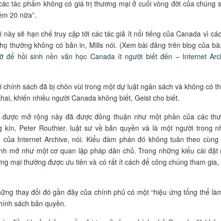
các tác phẩm không có giá trị thương mại ở cuối vòng đời của chúng s
hêm 20 nữa”.
 này sẽ hạn chế truy cập tới các tác giả ít nổi tiếng của Canada vì các
ọ thường không có bản in, Mills nói. (Xem bài đăng trên blog của bà
lỡ để hồi sinh nền văn học Canada ít người biết đến – Internet Arc
i chính sách đã bị chôn vùi trong một dự luật ngân sách và không có t
hai, khiến nhiều người Canada không biết, Geist cho biết.
 được mở rộng này đã được đồng thuận như một phần của các th
 kín, Peter Routhier, luật sư về bản quyền và là một người trong 
 của Internet Archive, nói. Kiểu đàm phán đó không tuân theo cùng
rình mở như một cơ quan lập pháp dân chủ. Trong những kiểu cài đặt 
ương mại thường được ưu tiên và có rất ít cách để công chúng tham gia,
những thay đổi đó gần đây của chính phủ có một “hiệu ứng tổng thể là
chính sách bản quyền.