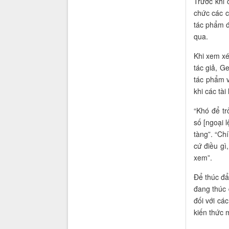
Trước khi
chức các c
tác phẩm đ
qua.
Khi xem xé
tác giả, G
tác phẩm 
khi các tài
“Khó để tr
số [ngoại 
tàng”. “Ch
cứ điều gì
xem”.
Để thúc đẩ
đang thúc 
đối với cá
kiến thức 