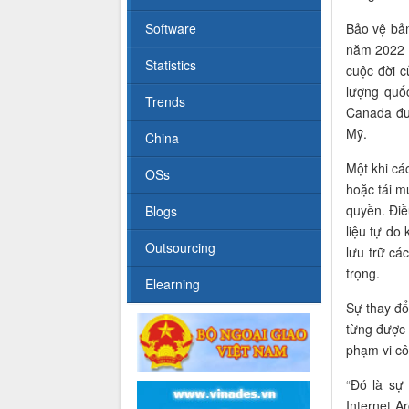
Software
Bảo vệ bản
năm 2022 k
Statistics
cuộc đời c
lượng quố
Trends
Canada đư
Mỹ.
China
Một khi cá
OSs
hoặc tái m
quyền. Điề
Blogs
liệu tự do
Outsourcing
lưu trữ cá
trọng.
Elearning
Sự thay đổ
từng được 
phạm vi cô
“Đó là sự 
Internet A