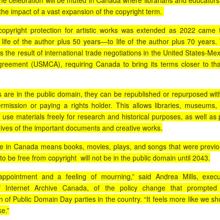
he celebration will be muted in Canada where librarians and educators
the impact of a vast expansion of the copyright term.
opyright protection for artistic works was extended as 2022 came 
 life of the author plus 50 years—to life of the author plus 70 years.
the result of international trade negotiations in the United States-Mex
eement (USMCA), requiring Canada to bring its terms closer to tha
 are in the public domain, they can be republished or repurposed wit
rmission or paying a rights holder. This allows libraries, museums,
 use materials freely for research and historical purposes, as well as 
hives of the important documents and creative works.
 in Canada means books, movies, plays, and songs that were previo
o be free from copyright will not be in the public domain until 2043.
sappointment and a feeling of mourning,” said Andrea Mills, execu
of Internet Archive Canada, of the policy change that prompted
n of Public Domain Day parties in the country. “It feels more like we sh
e.”