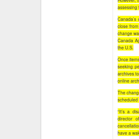
However, t
assessing 
Canada’s c
close from
change was 
Canada Agr
the U.S.
Once items
seeking pe
archives to
online arc
The change
scheduled t
“
It’s a di
director 
cancellatio
have a wak