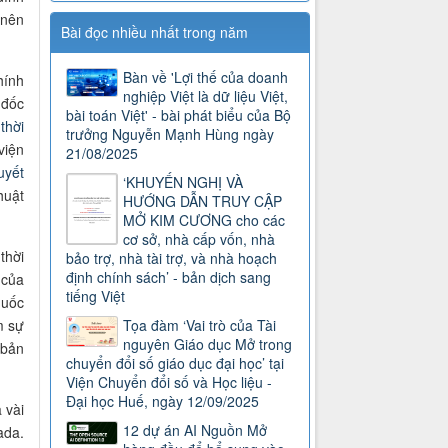
 nên
Bài đọc nhiều nhất trong năm
Bàn về 'Lợi thế của doanh
hính
nghiệp Việt là dữ liệu Việt,
 đốc
bài toán Việt' - bài phát biểu của Bộ
thời
trưởng Nguyễn Mạnh Hùng ngày
viện
21/08/2025
uyết
‘KHUYẾN NGHỊ VÀ
huật
HƯỚNG DẪN TRUY CẬP
MỞ KIM CƯƠNG cho các
cơ sở, nhà cấp vốn, nhà
thời
bảo trợ, nhà tài trợ, và nhà hoạch
định chính sách’ - bản dịch sang
 của
tiếng Việt
quốc
m sự
Tọa đàm ‘Vai trò của Tài
nguyên Giáo dục Mở trong
 bản
chuyển đổi số giáo dục đại học’ tại
Viện Chuyển đổi số và Học liệu -
Đại học Huế, ngày 12/09/2025
 vài
12 dự án AI Nguồn Mở
ada.