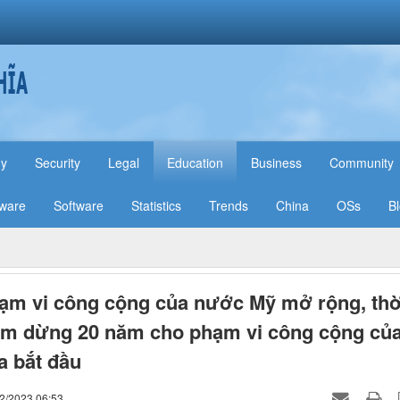
hy
Security
Legal
Education
Business
Community
ware
Software
Statistics
Trends
China
OSs
B
ạm vi công cộng của nước Mỹ mở rộng, thờ
ạm dừng 20 năm cho phạm vi công cộng củ
 bắt đầu
02/2023 06:53