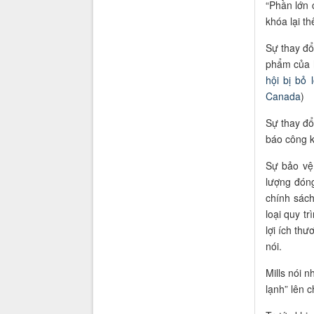
“Phần lớn 
khóa lại t
Sự thay đổi
phẩm của h
hội bị bỏ 
Canada
)
Sự thay đổ
báo công k
Sự bảo vệ
lượng đóng
chính sách
loại quy t
lợi ích th
nói.
Mills nói 
lạnh” lên 