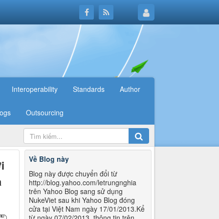
Interoperability
Standards
Author
logs
Outsourcing
Về Blog này
i
Blog này được chuyển đổi từ
a
http://blog.yahoo.com/letrungnghia
trên Yahoo Blog sang sử dụng
NukeViet sau khi Yahoo Blog đóng
cửa tại Việt Nam ngày 17/01/2013.Kể
từ ngày 07/02/2013, thông tin trên