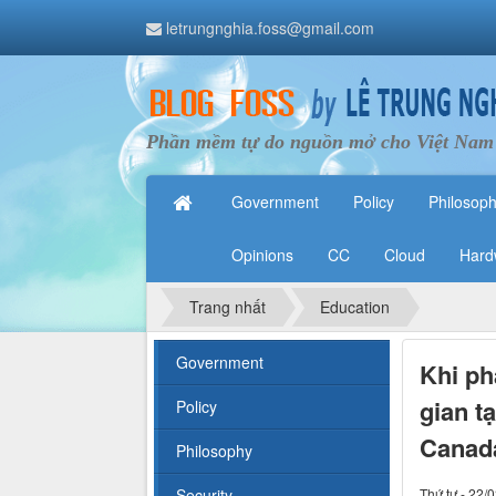
letrungnghia.foss@gmail.com
Phần mềm tự do nguồn mở cho Việt Nam
Government
Policy
Philosop
Opinions
CC
Cloud
Hard
Trang nhất
Education
Government
Khi ph
gian t
Policy
Canada
Philosophy
Security
Thứ tư - 22/