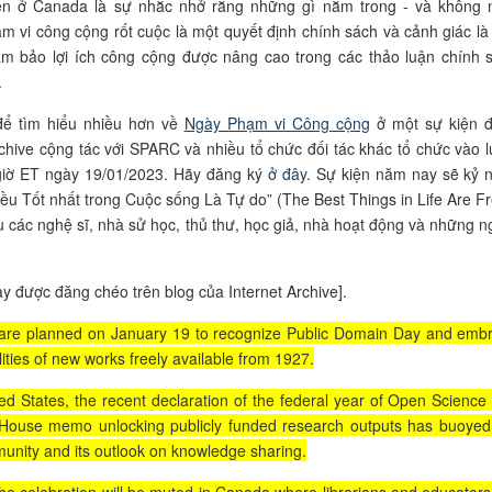
ện ở Canada là sự nhắc nhở rằng những gì nằm trong - và không
ạm vi công cộng rốt cuộc là một quyết định chính sách và cảnh giác là
ảm bảo lợi ích công cộng được nâng cao trong các thảo luận chính 
.
để tìm hiểu nhiều hơn về
Ngày Phạm vi Công cộng
ở một sự kiện 
rchive cộng tác với SPARC và nhiều tổ chức đối tác khác tổ chức vào l
 giờ ET ngày 19/01/2023. Hãy đăng ký
ở đây
. Sự kiện năm nay sẽ kỷ 
iều Tốt nhất trong Cuộc sống Là Tự do”
(The Best Things in Life Are Fr
u các nghệ sĩ, nhà sử học, thủ thư, học giả, nhà hoạt động và những n
ày được đăng chéo trên blog của Internet Archive].
s are planned on January 19 to recognize Public Domain Day and emb
lities of new works freely available from 1927.
ted States, the recent declaration of the federal year of Open Science
 House memo unlocking publicly funded research outputs has buoyed
nity and its outlook on knowledge sharing.