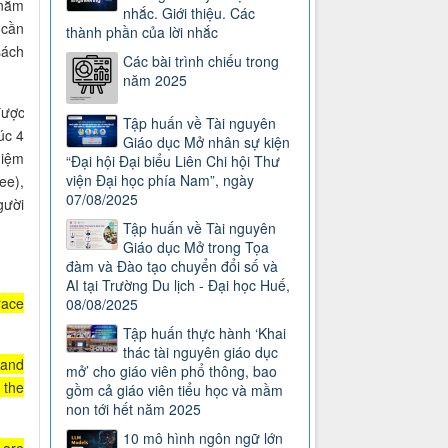
 nằm
nhắc. Giới thiệu. Các
 cần
thành phần của lời nhắc
sách
Các bài trình chiếu trong
năm 2025
được
Tập huấn về Tài nguyên
úc 4
Giáo dục Mở nhân sự kiện
niệm
“Đại hội Đại biểu Liên Chi hội Thư
viện Đại học phía Nam”, ngày
ee),
07/08/2025
gười
Tập huấn về Tài nguyên
Giáo dục Mở trong Tọa
đàm và Đào tạo chuyển đổi số và
AI tại Trường Du lịch - Đại học Huế,
race
08/08/2025
Tập huấn thực hành ‘Khai
thác tài nguyên giáo dục
 and
mở’ cho giáo viên phổ thông, bao
 the
gồm cả giáo viên tiểu học và mầm
non tới hết năm 2025
10 mô hình ngôn ngữ lớn