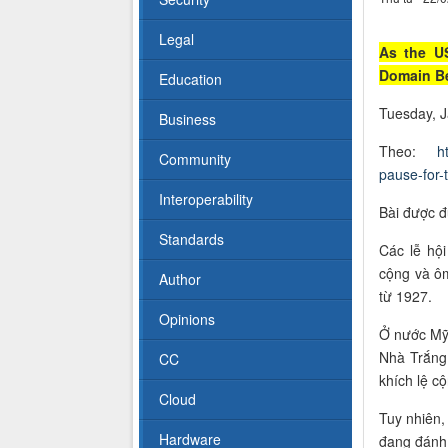
Legal
As the U
Domain B
Education
Tuesday, 
Business
Theo:
h
Community
pause-for-
Interoperability
Bài được đ
Standards
Các lễ hộ
cộng và ô
Author
từ 1927.
Opinions
Ở nước Mỹ,
Nhà Trắng
CC
khích lệ c
Cloud
Tuy nhiên,
Hardware
đang đánh 