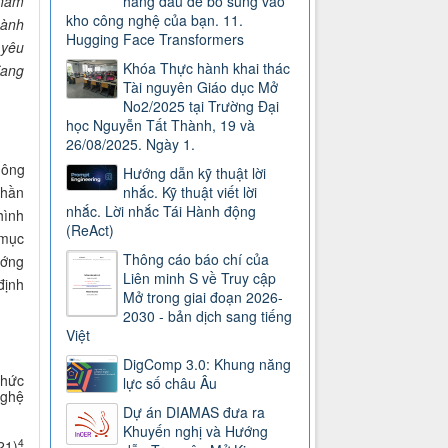
 nắm
hàng đầu để bổ sung vào
kho công nghệ của bạn. 11.
hành
Hugging Face Transformers
 yêu
Khóa Thực hành khai thác
ang
Tài nguyên Giáo dục Mở
No2/2025 tại Trường Đại
học Nguyễn Tất Thành, 19 và
26/08/2025. Ngày 1.
hông
Hướng dẫn kỹ thuật lời
phần
nhắc. Kỹ thuật viết lời
nhắc. Lời nhắc Tái Hành động
hình
(ReAct)
 mục
Thông cáo báo chí của
ướng
Liên minh S về Truy cập
định
Mở trong giai đoạn 2026-
2030 - bản dịch sang tiếng
Việt
DigComp 3.0: Khung năng
chức
lực số châu Âu
nghệ
Dự án DIAMAS đưa ra
Khuyến nghị và Hướng
4
21)