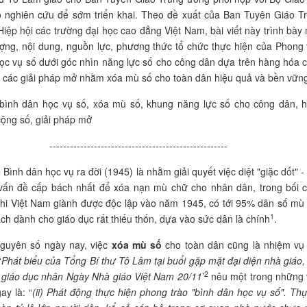
o nghiên cứu để sớm triển khai. Theo đề xuất của Ban Tuyên Giáo T
iệp hội các trường đại học cao đẳng Việt Nam, bài viết này trình bày
tượng, nội dung, nguồn lực, phương thức tổ chức thực hiện của Phong 
ọc vụ số dưới góc nhìn năng lực số cho công dân dựa trên hàng hóa 
 các giải pháp mở nhằm xóa mù số cho toàn dân hiệu quả và bền vững
 bình dân học vụ số, xóa mù số, khung năng lực số cho công dân, 
ộng số, giải pháp mở
----------------------------------------------------
Bình dân học vụ ra đời (1945) là nhằm giải quyết việc diệt "giặc dốt" -
 vấn đề cấp bách nhất để xóa nạn mù chữ cho nhân dân, trong bối 
hi Việt Nam giành được độc lập vào năm 1945, có tới 95% dân số mù
1
ch dành cho giáo dục rất thiếu thốn, dựa vào sức dân là chính
.
nguyên số ngày nay, việc
xóa mù số
cho toàn dân cũng là nhiệm vụ
‘
Phát biểu của Tổng Bí thư Tô Lâm tại buổi gặp mặt đại diện nhà giáo,
2
 giáo dục nhân Ngày Nhà giáo Việt Nam 20/11
’
nêu một trong những 
ay là: “
(ii) Phát động thực hiện phong trào "bình dân học vụ số". Thự