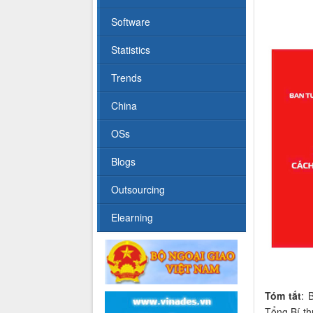
Software
Statistics
Trends
China
OSs
Blogs
Outsourcing
Elearning
Tóm tắt
: 
Tổng Bí t