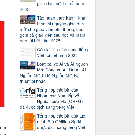
giáo dục mở’ tới hết năm
2025
Tập huấn thực hành ‘Khai
thác tài nguyên giáo dục
mở’ cho giáo viên phổ thông, bao
gồm cả giáo viên tiểu học và mầm
non tới hết năm 2025
Các tài liệu dịch sang tiếng
Việt tới hết năm 2025
Loạt bài về AI và AI Nguồn
Mở: Công cụ AI; Dự án AI
Nguồn Mở; LLM Nguồn Mở; Kỹ
thuật lời nhắc;
Tổng hợp các bài của
Nhóm các Nhà cấp vốn
Nghiên cứu Mở (ORFG)
đã được dịch sang tiếng Việt
Tổng hợp các bài của Liên
minh S (cOAlition S) đã
được dịch sang tiếng Việt
được
 dục