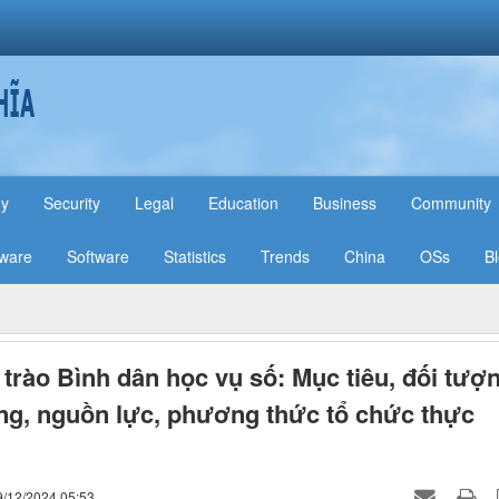
hy
Security
Legal
Education
Business
Community
ware
Software
Statistics
Trends
China
OSs
B
trào Bình dân học vụ số: Mục tiêu, đối tượn
ng, nguồn lực, phương thức tổ chức thực
9/12/2024 05:53