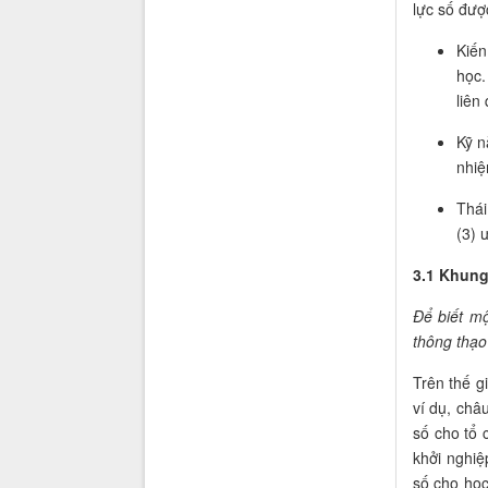
lực số đượ
Kiến
học.
liên
Kỹ n
nhiệ
Thái
(3) ư
3.1 Khung
Để biết m
thông thạo
Trên thế g
ví dụ, châ
số cho tổ 
khởi nghiệ
số cho học