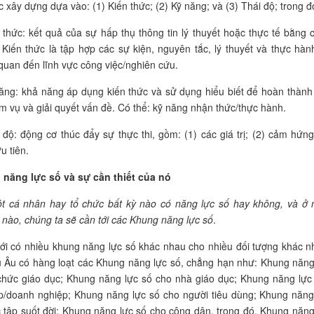
c xây dựng dựa vào: (1) Kiến thức; (2) Kỹ năng; và (3) Thái độ; trong đ
 thức: kết quả của sự hấp thụ thông tin lý thuyết hoặc thực tế bằng 
 Kiến thức là tập hợp các sự kiện, nguyên tắc, lý thuyết và thực hàn
 quan đến lĩnh vực công việc/nghiên cứu.
ăng: khả năng áp dụng kiến thức và sử dụng hiểu biết để hoàn thành
m vụ và giải quyết vấn đề. Có thể: kỹ năng nhận thức/thực hành.
 độ: động cơ thúc đẩy sự thực thi, gồm: (1) các giá trị; (2) cảm hứng
u tiên.
 năng lực số và sự cần thiết của nó
ột cá nhân hay tổ chức bất kỳ nào có năng lực số hay không, và ở
 nào, chúng ta sẽ cần tới các Khung năng lực số
.
iới có nhiều khung năng lực số khác nhau cho nhiều đối tượng khác n
u Âu có hàng loạt các Khung năng lực số, chẳng hạn như: Khung năng
chức giáo dục; Khung năng lực số cho nhà giáo dục
; Khung năng lực
p/doanh nghiệp; Khung năng lực số cho người tiêu dùng; Khung năng
 tập suốt đời; Khung năng lực số cho công dân, trong đó, Khung năng