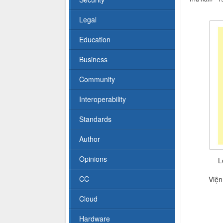
Legal
Education
Business
Community
Interoperability
Standards
Author
Opinions
L
CC
Viện
Cloud
Hardware