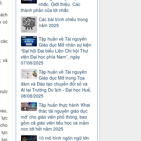
ó:
nhắc. Giới thiệu. Các
thành phần của lời nhắc
cách
Các bài trình chiếu trong
h có
năm 2025
Tập huấn về Tài nguyên
 các
Giáo dục Mở nhân sự kiện
“Đại hội Đại biểu Liên Chi hội Thư
viện Đại học phía Nam”, ngày
; và
07/08/2025
Tập huấn về Tài nguyên
Giáo dục Mở trong Tọa
đàm và Đào tạo chuyển đổi số và
AI tại Trường Du lịch - Đại học Huế,
 mức
08/08/2025
Tập huấn thực hành ‘Khai
hau,
thác tài nguyên giáo dục
mở’ cho giáo viên phổ thông, bao
 lực
gồm cả giáo viên tiểu học và mầm
 cho
non tới hết năm 2025
 lực
10 mô hình ngôn ngữ lớn
 lực