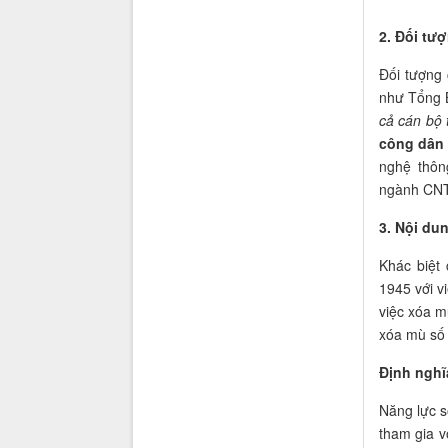
2. Đối tư
Đối tượng 
như Tổng B
cả cán bộ
công dân 
nghệ thôn
ngành CNT
3. Nội du
Khác biệt
1945 với v
việc xóa m
xóa mù số 
Định nghĩ
Năng lực s
tham gia v