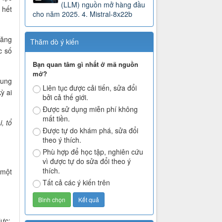
(LLM) nguồn mở hàng đầu
 hết
cho năm 2025. 4. Mistral-8x22b
năng
Thăm dò ý kiến
c số
Bạn quan tâm gì nhất ở mã nguồn
mở?
hung
Liên tục được cải tiến, sửa đổi
ỳ ai
bởi cả thế giới.
Được sử dụng miễn phí không
mất tiền.
, tổ
Được tự do khám phá, sửa đổi
theo ý thích.
Phù hợp để học tập, nghiên cứu
vì được tự do sửa đổi theo ý
thích.
 một
Tất cả các ý kiến trên
lực;