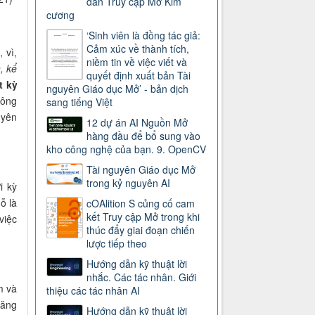
dẫn Truy cập Mở Kim
cương
‘Sinh viên là đồng tác giả:
Cảm xúc về thành tích,
 vì,
niềm tin về việc viết và
, kể
quyết định xuất bản Tài
t kỳ
nguyên Giáo dục Mở’ - bản dịch
công
sang tiếng Việt
uyên
12 dự án AI Nguồn Mở
hàng đầu để bổ sung vào
kho công nghệ của bạn. 9. OpenCV
Tài nguyên Giáo dục Mở
trong kỷ nguyên AI
i kỳ
ỗ là
cOAlition S củng cố cam
kết Truy cập Mở trong khi
việc
thúc đẩy giai đoạn chiến
lược tiếp theo
Hướng dẫn kỹ thuật lời
nhắc. Các tác nhân. Giới
m và
thiệu các tác nhân AI
Năng
Hướng dẫn kỹ thuật lời