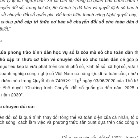
còn tỷ lệ lớn người dân, kể cả cán bộ trong cơ quan nhà nước chưa
uyển đổi số; trong khi đó, Bộ Chính trị đã bàn và quyết định sẽ ban 
 về chuyển đổi số quốc gia. Để thực hiện thành công Nghị quyết này,
h chóng
phổ cập tri thức cơ bản về chuyển đổi số cho toàn dân
đ
thiết.
”
u
của phong trào bình dân học vụ số
là
xóa mù số cho toàn dân
t
hổ cập tri thức cơ bản về chuyển đổi số cho toàn dân
để góp 
ục tiêu kép là vừa phát triển chính phủ số, kinh tế số, xã hội số, vừa 
doanh nghiệp công nghệ số Việt Nam có năng lực đi ra toàn cầu, như
3
n được nêu trong Quyết định 749/QĐ-TTg
ngày 03/06/2020 của Thủ t
: Phê duyệt "Chương trình Chuyển đổi số quốc gia đến năm 2025, 
 năm 2030".
a chuyển đổi số:
n đổi số là quá trình thay đổi tổng thể và toàn diện của cá nhân, tổ 
ch sống, cách làm việc và phương thức sản xuất dựa trên các công 
Cẩm nang chuyển đổi số (2021, trang 