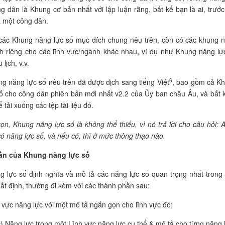
g dân là Khung cơ bản nhất với lập luận rằng, bất kể bạn là ai, trước
à một công dân.
các Khung năng lực số mục đích chung nêu trên, còn có các khung 
h riêng cho các lĩnh vực/ngành khác nhau, ví dụ như Khung năng lự
 lịch, v.v.
6
g năng lực số nêu trên đã được dịch sang tiếng Việt
, bao gồm cả K
ố cho công dân phiên bản mới nhất v2.2 của Ủy ban châu Âu
,
và bất k
 tải xuống các tệp tài liệu đó.
ọn, Khung năng lực số là không thể thiếu, vì nó trả lời cho câu hỏi: Ai
ó năng lực số
, và nếu có, thì ở mức thông thạo nào.
ần của Khung năng lực số
 lực số định nghĩa và mô tả các năng lực số quan trọng nhất trong
hất định, thường đi kèm với các thành phần sau:
 vực năng lực với một mô tả ngắn gọn cho lĩnh vực đó
;
) Năng lực trong một Lĩnh vực năng lực cụ thể & mô tả cho từng năng 