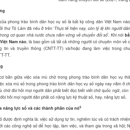
ợng
của phong trào bình dân học vụ số là bất kỳ công dân Việt Nam nào,
í thư Tô Lâm đã nêu ở trên ‘
Thực tế hiện nay, còn tỷ lệ lớn người dân
 trong cơ quan nhà nước chưa nắm vững về chuyển đổi số
’. Khi nói
bấ
Việt Nam nào
, là bao gồm cả tất cả những người có chuyên môn về 
g tin và truyền thông (CNTT-TT) và/hoặc đang làm việc trong ch
T-TT.
ng
 cơ bản giữa việc xóa mù chữ trong phong trào bình dân học vụ thờ
iệc xóa mù số trong phong trào bình dân học vụ số ngày nay nằm ở ch
ù chữ đòi hỏi mọi người dân phải biết đọc biết viết chữ quốc ngữ, còn 
đòi hỏi mọi người dân phải có năng lực kỹ thuật số, hay, năng lực số.
5
a năng lực số và các thành phần của nó
ố được định nghĩa là: việc sử dụng tự tin, nghiêm túc và có trách nhiệ
ới các công nghệ số để học tập, làm việc, và tham gia trong xã hội; 