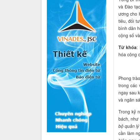
và Đào tạ
ương cho H
tiêu, đối 
bình dân h
cộng số và
Từ khóa
:
hóa công c
Phong trào 
trong các
ngay sau k
và ngân sá
Trong kỷ 
bách, như 
bộ quản lý
cần làm ng