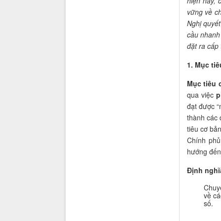
hiện nay, 
vững về ch
Nghị quyết
cầu nhan
đặt ra cấp 
1. Mục tiê
Mục tiêu 
qua việc
p
đạt được “m
thành các 
tiêu cơ bả
Chính phủ
hướng đến
Định nghĩ
Chuyể
về cá
số.