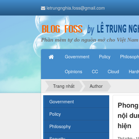
letrungnghia.foss@gmail.com
Phần mềm tự do nguồn mở cho Việt Nam
Government
Policy
Philosop
Opinions
CC
Cloud
Hard
Trang nhất
Author
Government
Phong 
nội du
Policy
hiện
Philosophy
Security
Thứ năm - 1