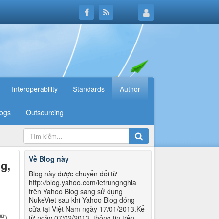
Interoperability
Standards
Author
logs
Outsourcing
Về Blog này
g,
Blog này được chuyển đổi từ
http://blog.yahoo.com/letrungnghia
trên Yahoo Blog sang sử dụng
NukeViet sau khi Yahoo Blog đóng
cửa tại Việt Nam ngày 17/01/2013.Kể
từ ngày 07/02/2013, thông tin trên