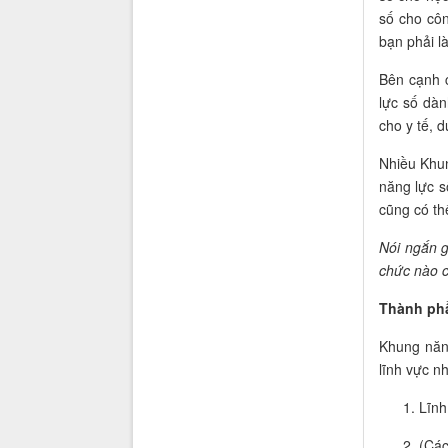
số cho côn
bạn phải l
Bên cạnh 
lực số dàn
cho y tế, du
Nhiều Khun
năng lực s
cũng có thể
Nói ngắn g
chức nào c
Thành ph
Khung năng
lĩnh vực n
Lĩnh
(Các