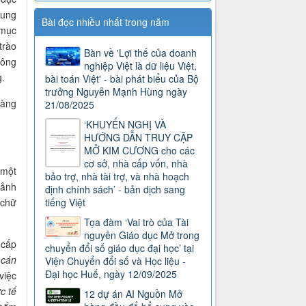
rung
Bài đọc nhiều nhất trong năm
 mục
trào
Bàn về 'Lợi thế của doanh
công
nghiệp Việt là dữ liệu Việt,
.
bài toán Việt' - bài phát biểu của Bộ
trưởng Nguyễn Mạnh Hùng ngày
hàng
21/08/2025
‘KHUYẾN NGHỊ VÀ
HƯỚNG DẪN TRUY CẬP
MỞ KIM CƯƠNG cho các
cơ sở, nhà cấp vốn, nhà
 một
bảo trợ, nhà tài trợ, và nhà hoạch
cảnh
định chính sách’ - bản dịch sang
 chữ
tiếng Việt
Tọa đàm ‘Vai trò của Tài
nguyên Giáo dục Mở trong
 cấp
chuyển đổi số giáo dục đại học’ tại
 cán
Viện Chuyển đổi số và Học liệu -
Đại học Huế, ngày 12/09/2025
việc
c tế
12 dự án AI Nguồn Mở