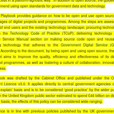
cess in a platform-agnostic way.” In addition to open source, the guidel
mend using open standards for government data and technology.
Playbook provides guidance on how to be open and use open sourc
stages of digital projects and programmes. Among the steps are asses
of end users and the existing technology landscape; procuring techno
ts the
Technology Code of Practice
(TCoP); delivering technology 
he Service Manual section on making source code open and reusa
ng technology that adheres to the
Government Digital Service (
. According to the document, by being open and using open source, th
 aims to improve the quality, efficiency and effectiveness of its dig
nd programmes, as well as fostering a culture of collaboration, innovat
ess.
ook was drafted by the Cabinet Office and published under the 
 Licence v3.0. It applies directly to central government agencies 
 explain’ basis and is to be considered ‘good practice’ by the wider pu
h the United Kingdom public sector estimated to spend £46 billion on dig
 basis, the effects of this policy can be considered wide-ranging.
ce is in line with previous policies published by the UK governmen