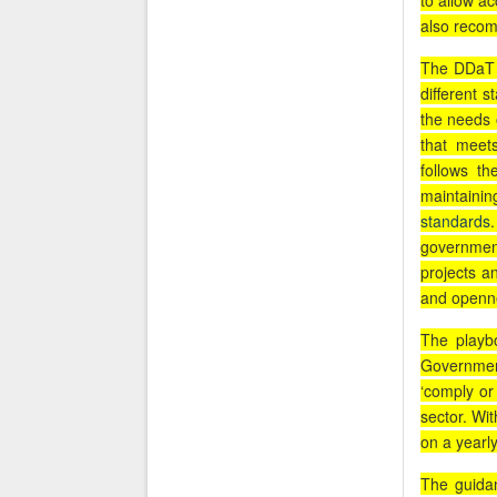
to allow ac
also recom
The DDaT 
different 
the needs 
that mee
follows t
maintaini
standards
government
projects a
and openn
The playb
Government
‘comply or
sector. Wit
on a yearly
The guidan