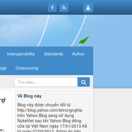
Interoperability
Standards
Author
logs
Outsourcing
Về Blog này
rợ
Blog này được chuyển đổi từ
http://blog.yahoo.com/letrungnghia
trên Yahoo Blog sang sử dụng
NukeViet sau khi Yahoo Blog đóng
cửa tại Việt Nam ngày 17/01/2013.Kể
từ ngày 07/02/2013, thông tin trên