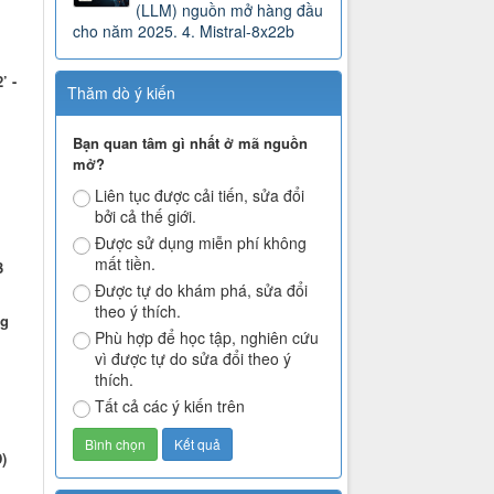
(LLM) nguồn mở hàng đầu
cho năm 2025. 4. Mistral-8x22b
’ -
Thăm dò ý kiến
Bạn quan tâm gì nhất ở mã nguồn
mở?
Liên tục được cải tiến, sửa đổi
bởi cả thế giới.
Được sử dụng miễn phí không
mất tiền.
3
Được tự do khám phá, sửa đổi
theo ý thích.
ng
Phù hợp để học tập, nghiên cứu
vì được tự do sửa đổi theo ý
thích.
Tất cả các ý kiến trên
)