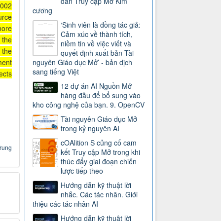
dẫn Truy cập Mở Kim
2002
cương
urce
‘Sinh viên là đồng tác giả:
more
Cảm xúc về thành tích,
 the
niềm tin về việc viết và
 the
quyết định xuất bản Tài
ment
nguyên Giáo dục Mở’ - bản dịch
sang tiếng Việt
ects
12 dự án AI Nguồn Mở
hàng đầu để bổ sung vào
kho công nghệ của bạn. 9. OpenCV
Tài nguyên Giáo dục Mở
trong kỷ nguyên AI
cOAlition S củng cố cam
Trung
kết Truy cập Mở trong khi
thúc đẩy giai đoạn chiến
lược tiếp theo
Hướng dẫn kỹ thuật lời
nhắc. Các tác nhân. Giới
thiệu các tác nhân AI
Hướng dẫn kỹ thuật lời