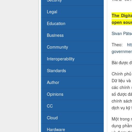
Legal
The Digit
open sour
Education
Sivan Päts
Business
Theo:
ht
Community
government
Interoperability
Bài được đ
Standards
Chính ph
Dữ liệu và
Author
các chính 
Opinions
số được đ
chính sác
CC
dịch vụ kỹ 
Cloud
Một trong 
dụng phần
Hardware