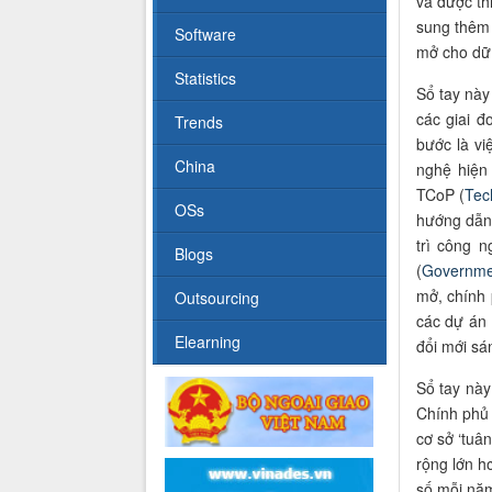
và được th
sung thêm
Software
mở cho dữ 
Statistics
Sổ tay này
các giai đ
Trends
bước là v
China
nghệ hiện
TCoP (
Tec
OSs
hướng dẫn 
trì công 
Blogs
(
Governmen
mở, chính 
Outsourcing
các dự án 
Elearning
đổi mới sá
Sổ tay nà
Chính phủ 
cơ sở ‘tuân
rộng lớn h
số mỗi năm