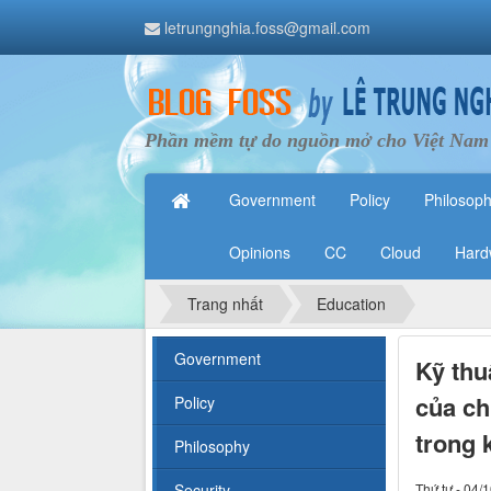
letrungnghia.foss@gmail.com
Phần mềm tự do nguồn mở cho Việt Nam
Government
Policy
Philosop
Opinions
CC
Cloud
Hard
Trang nhất
Education
Government
Kỹ thu
của ch
Policy
trong 
Philosophy
Security
Thứ tư - 04/