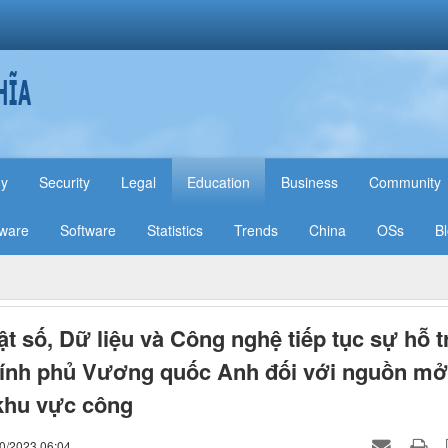
hy
Security
Legal
Education
Business
Community
ware
Software
Statistics
Trends
China
OSs
B
ật số, Dữ liệu và Công nghệ tiếp tục sự hỗ t
ính phủ Vương quốc Anh đối với nguồn mở
khu vực công
10/2023 06:04