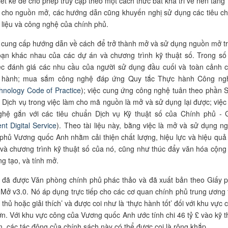
iết kế để cho phép truy cập theo một cách thức bất khả tri về nền tảng”
 cho nguồn mở, các hướng dẫn cũng khuyến nghị sử dụng các tiêu c
liệu và công nghệ của chính phủ.
 cung cấp hướng dẫn về cách để trở thành mở và sử dụng nguồn mở t
oạn khác nhau của các dự án và chương trình kỹ thuật số. Trong số
iệc đánh giá các nhu cầu của người sử dụng đầu cuối và toàn cảnh 
 hành; mua sắm công nghệ đáp ứng Quy tắc Thực hành Công ng
hnology Code of Practice
); việc cung ứng công nghệ tuân theo phần 
Dịch vụ trong việc làm cho mã nguồn là mở và sử dụng lại được; việc
nghệ gắn với các tiêu chuẩn Dịch vụ Kỹ thuật số của Chính phủ -
t Digital Service
). Theo tài liệu này, bằng việc là mở và sử dụng n
phủ Vương quốc Anh nhằm cải thiện chất lượng, hiệu lực và hiệu quả
và chương trình kỹ thuật số của nó, cũng như thúc đẩy văn hóa cộng 
ng tạo, và tính mở.
y đã được Văn phòng chính phủ phác thảo và đã xuất bản theo Giấy 
Mở v3.0. Nó áp dụng trực tiếp cho các cơ quan chính phủ trung ương 
 thủ hoặc giải thích’ và được coi như là ‘thực hành tốt’ đối với khu vực 
ơn. Với khu vực công của Vương quốc Anh ước tính chi 46 tỷ £ vào kỹ t
, các tác động của chính sách này có thể được coi là rộng khắp.