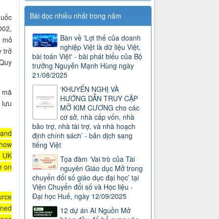
Bài đọc nhiều nhất trong năm
quốc
002,
Bàn về 'Lợi thế của doanh
n mở
nghiệp Việt là dữ liệu Việt,
 trở
bài toán Việt' - bài phát biểu của Bộ
 Quy
trưởng Nguyễn Mạnh Hùng ngày
21/08/2025
‘KHUYẾN NGHỊ VÀ
u mã
HƯỚNG DẪN TRUY CẬP
 lưu
MỞ KIM CƯƠNG cho các
cơ sở, nhà cấp vốn, nhà
bảo trợ, nhà tài trợ, và nhà hoạch
 and
định chính sách’ - bản dịch sang
 how
tiếng Việt
e UK
Tọa đàm ‘Vai trò của Tài
e on
nguyên Giáo dục Mở trong
chuyển đổi số giáo dục đại học’ tại
Viện Chuyển đổi số và Học liệu -
Đại học Huế, ngày 12/09/2025
urce
gned
12 dự án AI Nguồn Mở