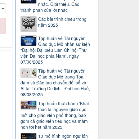
nhắc. Giới thiệu. Các
thành phần của lời nhắc
Các bài trình chiếu trong
năm 2025
n
Tập huấn về Tài nguyên
Giáo dục Mở nhân sự kiện
“Đại hội Đại biểu Liên Chi hội Thư
viện Đại học phía Nam”, ngày
07/08/2025
Tập huấn về Tài nguyên
Giáo dục Mở trong Tọa
đàm và Đào tạo chuyển đổi số và
AI tại Trường Du lịch - Đại học Huế,
08/08/2025
Tập huấn thực hành ‘Khai
thác tài nguyên giáo dục
mở’ cho giáo viên phổ thông, bao
gồm cả giáo viên tiểu học và mầm
non tới hết năm 2025
10 mô hình ngôn ngữ lớn