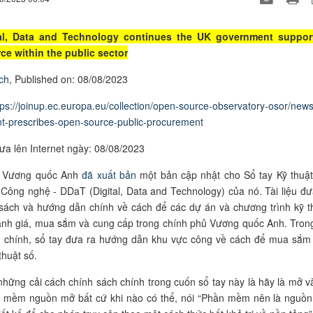
al, Data and Technology continues the UK government suppor
ce within the public sector
ch
, Published on: 08/08/2023
tps://joinup.ec.europa.eu/collection/open-source-observatory-osor/news
-prescribes-open-source-public-procurement
ưa lên Internet ngày: 08/08/2023
ủ Vương quốc Anh
đã xuất bản
một bản cập nhật cho Sổ tay Kỹ thuật
 Công nghệ - DDaT (Digital, Data and Technology) của nó. Tài liệu đư
sách và hướng dẫn chính về cách để các dự án và chương trình kỹ t
ánh giá, mua sắm và cung cấp trong chính phủ Vương quốc Anh. Tron
h chính, sổ tay đưa ra hướng dẫn khu vực công về cách để mua sắm
thuật số.
những cải cách chính sách chính trong cuốn sổ tay này là hãy là mở v
 mềm nguồn mở bất cứ khi nào có thể, nói “Phần mềm nên là nguồ