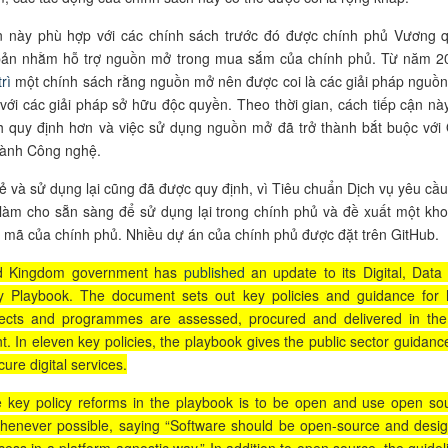
 này phù hợp với các chính sách trước đó được chính phủ Vương 
bản nhằm hỗ trợ nguồn mở trong mua sắm của chính phủ. Từ năm 2
rì
một chính sách rằng nguồn mở nên được coi là các giải pháp nguồ
với các giải pháp sở hữu độc quyền. Theo thời gian, cách tiếp cận này
h quy định hơn và việc sử dụng nguồn mở đã trở thành bắt buộc với
hành Công nghệ.
sẻ và sử dụng lại cũng đã được quy định, vì Tiêu chuẩn Dịch vụ yêu cầ
làm cho sẵn sàng để sử dụng lại trong chính phủ và đề xuất một kho
 mã của chính phủ. Nhiều dự án của chính phủ được đặt trên GitHub.
d Kingdom government has
published
an update to its Digital, Data
y Playbook. The document sets out key policies and guidance for
rojects and programmes are assessed, procured and delivered in th
. In eleven key policies, the playbook gives the public sector guidanc
ure digital services.
 key policy reforms in the playbook is to be open and use open so
henever possible, saying “Software should be open-source and desi