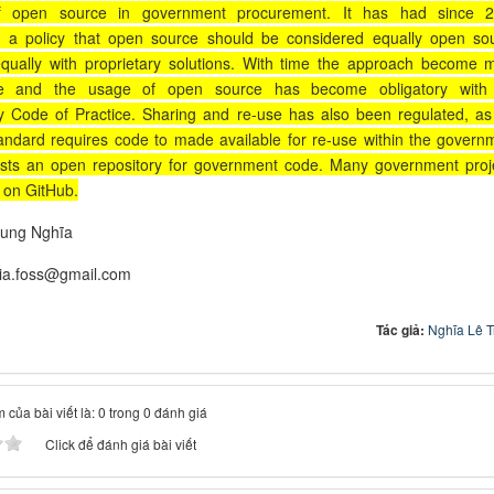
f open source in government procurement. It has had since 
d
a policy that open source should be considered equally open so
equally with proprietary solutions. With time the approach become 
ive and the usage of open source has become obligatory with
 Code of Practice. Sharing and re-use has also been regulated, as
andard requires code to made available for re-use within the govern
sts an open repository for government code. Many government proj
 on GitHub.
rung Nghĩa
hia.foss@gmail.com
Tác giả:
Nghĩa Lê 
 của bài viết là: 0 trong 0 đánh giá
Click để đánh giá bài viết