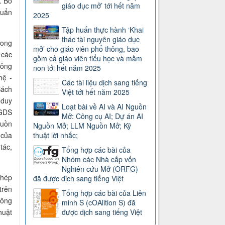
. Bổ
giáo dục mở’ tới hết năm
huẩn
2025
Tập huấn thực hành ‘Khai
thác tài nguyên giáo dục
rong
mở’ cho giáo viên phổ thông, bao
 các
gồm cả giáo viên tiểu học và mầm
công
non tới hết năm 2025
hệ -
Các tài liệu dịch sang tiếng
Sách
Việt tới hết năm 2025
 duy
Loạt bài về AI và AI Nguồn
 GDS
Mở: Công cụ AI; Dự án AI
guồn
Nguồn Mở; LLM Nguồn Mở; Kỹ
 của
thuật lời nhắc;
tác,
Tổng hợp các bài của
Nhóm các Nhà cấp vốn
Nghiên cứu Mở (ORFG)
phép
đã được dịch sang tiếng Việt
trên
Tổng hợp các bài của Liên
công
minh S (cOAlition S) đã
huật
được dịch sang tiếng Việt