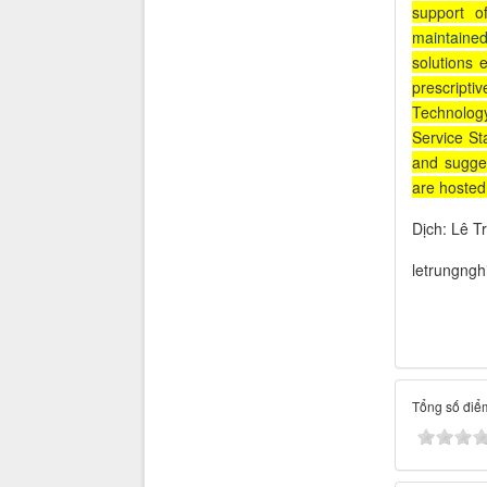
support o
maintaine
solutions 
prescript
Technology
Service St
and sugge
are hosted
Dịch: Lê T
letrungng
Tổng số điểm