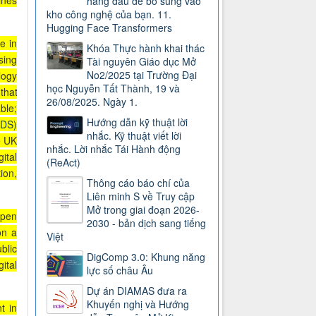
ines
hàng đầu để bổ sung vào
kho công nghệ của bạn. 11.
Hugging Face Transformers
e in
Khóa Thực hành khai thác
sing
Tài nguyên Giáo dục Mở
No2/2025 tại Trường Đại
logy
học Nguyễn Tất Thành, 19 và
that
26/08/2025. Ngày 1.
ble;
Hướng dẫn kỹ thuật lời
GDS)
nhắc. Kỹ thuật viết lời
e UK
nhắc. Lời nhắc Tái Hành động
ital
(ReAct)
ion,
Thông cáo báo chí của
Liên minh S về Truy cập
Mở trong giai đoạn 2026-
Open
2030 - bản dịch sang tiếng
on a
Việt
blic
DigComp 3.0: Khung năng
ital
lực số châu Âu
Dự án DIAMAS đưa ra
Khuyến nghị và Hướng
t in