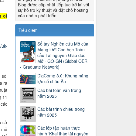
Blog được cập nhật tiếp tục trở lại với
sự hỗ trợ kỹ thuật và đặt chỗ hosting
của nhóm phát triển...
t of
Tiêu điểm
Sổ tay Nghiên cứu Mở của
/uk-
Mạng lưới Cao học Toàn
cầu Tài nguyên Giáo dục
Mở - GO-GN (Global OER
- Graduate Network)
DigComp 3.0: Khung năng
 số,
lực số châu Âu
a ra
huật
Các bài toàn văn trong
năm 2025
g 11
 các
Các bài trình chiếu trong
năm 2025
à sử
Các lớp tập huấn thực
n mở
hành ‘Khai thác tài nguyên