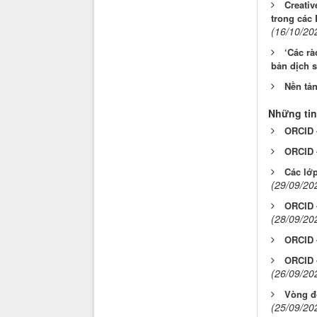
Creativ
trong các 
(16/10/20
‘Các rà
bản dịch s
Nền tả
Những tin
ORCID -
ORCID -
Các lớp
(29/09/20
ORCID -
(28/09/20
ORCID -
ORCID -
(26/09/20
Vòng đ
(25/09/20