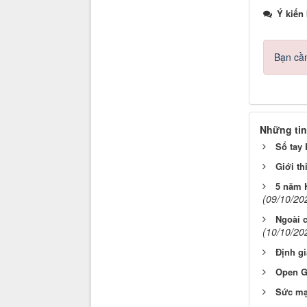
Ý kiến
Bạn cần
Những tin
Sổ tay 
Giới th
5 năm 
(09/10/20
Ngoài c
(10/10/20
Định gi
Open G
Sức mạ