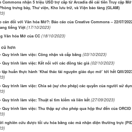
e Commons nhận 5 triệu USD trợ cấp từ Arcadia để cải tiến Truy cập Mở
Phòng trưng bày, Thư viện, Kho lưu trữ, và Viện bảo tàng (GLAM)
23)
o cản đối với Văn hóa Mở?: Báo cáo của Creative Commons – 22/07/2022
(17/10/2023)
ang tiếng Việt
(18/10/2023)
ng Văn hóa Mở của CC
 cũ hơn
(03/10/2023)
 Quy trình làm việc: Công nhận và cấp bằng
(02/10/2023)
 Quy trình làm việc: Kết nối với các đồng tác giả
 tập huấn thực hành ‘Khai thác tài nguyên giáo dục mở’ tới hết QIII/202
23)
 Quy trình làm việc: Chia sẻ (sự cho phép) các quyền của người sử dụ
23)
(27/09/2023)
 Quy trình làm việc: Thuật sĩ tìm kiếm và liên kết
 Quy trình làm việc: Thu thập sự cho phép qua hộp thư đến của ORCID
23)
ời nghiên cứu được tối ưu hóa bằng các mã nhận diện thường trực (PID
23)