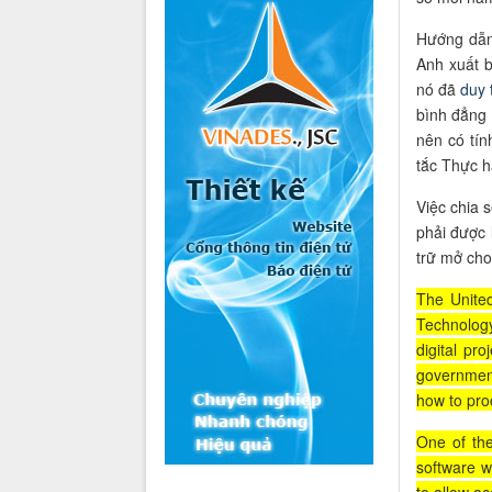
Hướng dẫn
Anh xuất 
nó đã
duy t
bình đẳng 
nên có tín
tắc Thực 
Việc chia 
phải được 
trữ mở cho
The Unite
Technolog
digital p
government
how to proc
One of the
software w