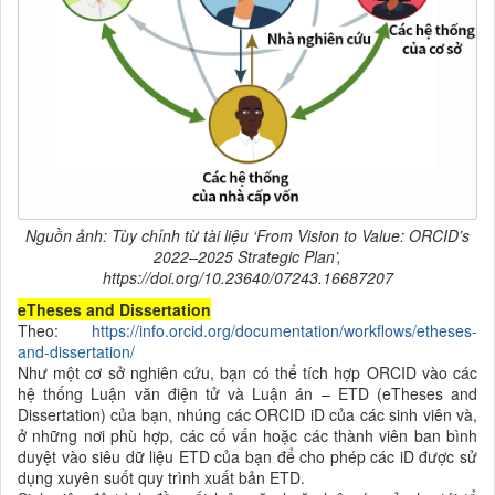
Nguồn ảnh: Tùy chỉnh từ tài liệu ‘From Vision to Value: ORCID’s
2022–2025 Strategic Plan’,
https://doi.org/10.23640/07243.16687207
eTheses and Dissertation
Theo:
https://info.orcid.org/documentation/workflows/etheses-
and-dissertation/
Như một cơ sở nghiên cứu, bạn có thể tích hợp ORCID vào các
hệ thống Luận văn điện tử và Luận án – ETD (eTheses and
Dissertation) của bạn, nhúng các ORCID iD của các sinh viên và,
ở những nơi phù hợp, các cố vấn hoặc các thành viên ban bình
duyệt vào siêu dữ liệu ETD của bạn để cho phép các iD được sử
dụng xuyên suốt quy trình xuất bản ETD.