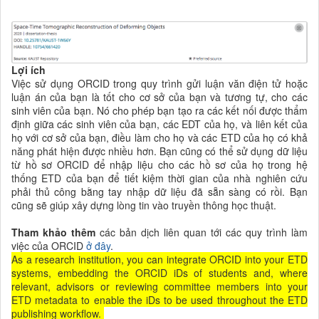
Lợi ích
Việc sử dụng ORCID trong quy trình gửi luận văn điện tử hoặc
luận án của bạn là tốt cho cơ sở của bạn và tương tự, cho các
sinh viên của bạn. Nó cho phép bạn tạo ra các kết nối được thẩm
định giữa các sinh viên của bạn, các EDT của họ, và liên kết của
họ với cơ sở của bạn, điều làm cho họ và các ETD của họ có khả
năng phát hiện được nhiều hơn. Bạn cũng có thể sử dụng dữ liệu
từ hồ sơ ORCID để nhập liệu cho các hồ sơ của họ trong hệ
thống ETD của bạn để tiết kiệm thời gian của nhà nghiên cứu
phải thủ công bằng tay nhập dữ liệu đã sẵn sàng có rồi. Bạn
cũng sẽ giúp xây dựng lòng tin vào truyền thông học thuật.
Tham khảo thêm
các bản dịch liên quan tới các quy trình làm
việc của ORCID
ở đây
.
As a research institution, you can integrate ORCID into your ETD
systems, embedding the ORCID iDs of students and, where
relevant, advisors or reviewing committee members into your
ETD metadata to enable the iDs to be used throughout the ETD
publishing workflow.