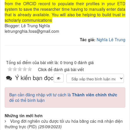
from the ORCID record to populate their profiles in your ETD
system to save the researcher time having to manually enter data
that is already available. You will also be helping to build trust in
scholarly communications
Blogger: Lê Trung Nghĩa
letrungnghia.foss@gmail.com
Tác giả:
Nghĩa Lê Trung
Tổng số điểm của bài viết là: 0 trong 0 đánh giá
Click để đánh giá bài viết
Ý kiến bạn đọc
Bạn cần đăng nhập với tư cách là
Thành viên chính thức
để có thể bình luận
Những tin mới hơn
Vòng đời nghiên cứu được tối ưu hóa bằng các mã nhận diện
thường trực (PID)
(25/09/2023)