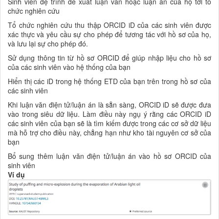
Sinh viên đệ trình đề xuất luận văn hoặc luận án của họ tới tổ
chức nghiên cứu
Tổ chức nghiên cứu thu thập ORCID iD của các sinh viên được
xác thực và yêu cầu sự cho phép để tương tác với hồ sơ của họ,
và lưu lại sự cho phép đó.
Sử dụng thông tin từ hồ sơ ORCID để giúp nhập liệu cho hồ sơ
của các sinh viên vào hệ thống của bạn
Hiển thị các iD trong hệ thống ETD của bạn trên trong hồ sơ của
các sinh viên
Khi luận văn điện tử/luận án là sẵn sàng, ORCID iD sẽ được đưa
vào trong siêu dữ liệu. Làm điều này ngụ ý rằng các ORCID iD
các sinh viên của bạn sẽ là tìm kiếm được trong các cơ sở dữ liệu
mà hỗ trợ cho điều này, chẳng hạn như kho tài nguyên cơ sở của
bạn
Bổ sung thêm luận văn điện tử/luận án vào hồ sơ ORCID của
sinh viên
Ví dụ