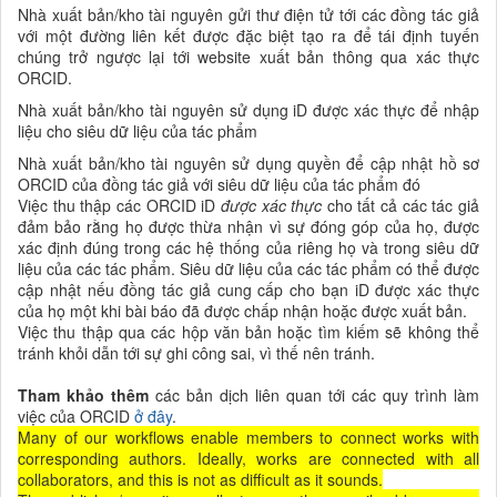
Nhà xuất bản/kho tài nguyên gửi thư điện tử tới các đồng tác giả
với một đường liên kết được đặc biệt tạo ra để tái định tuyến
chúng trở ngược lại tới website xuất bản thông qua xác thực
ORCID.
Nhà xuất bản/kho tài nguyên sử dụng iD được xác thực để nhập
liệu cho siêu dữ liệu của tác phẩm
Nhà xuất bản/kho tài nguyên sử dụng quyền để cập nhật hồ sơ
ORCID của đồng tác giả với siêu dữ liệu của tác phẩm đó
Việc thu thập các ORCID iD
được xác thực
cho tất cả các tác giả
đảm bảo rằng họ được thừa nhận vì sự đóng góp của họ, được
xác định đúng trong các hệ thống của riêng họ và trong siêu dữ
liệu của các tác phẩm. Siêu dữ liệu của các tác phẩm có thể được
cập nhật nếu đồng tác giả cung cấp cho bạn iD được xác thực
của họ một khi bài báo đã được chấp nhận hoặc được xuất bản.
Việc thu thập qua các hộp văn bản hoặc tìm kiếm sẽ không thể
tránh khỏi dẫn tới sự ghi công sai, vì thế nên tránh.
Tham khảo thêm
các bản dịch liên quan tới các quy trình làm
việc của ORCID
ở đây
.
Many of our workflows enable members to connect works with
corresponding authors. Ideally, works are connected with all
collaborators, and this is not as difficult as it sounds.