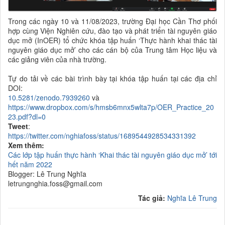
Trong các ngày 10 và 11/08/2023, trường Đại học Cần Thơ phối
hợp cùng Viện Nghiên cứu, đào tạo và phát triển tài nguyên giáo
dục mở (InOER) tổ chức khóa tập huấn ‘Thực hành khai thác tài
nguyên giáo dục
mở’
cho các cán bộ của Trung tâm Học liệu và
các giảng viên của nhà trường.
Tự do tải về các bài trình bày tại khóa tập huấn tại các địa chỉ
DOI:
10.5281/zenodo.7939260
và
https://www.dropbox.com/s/hmsb6mnx5wlta7p/OER_Practice_20
23.pdf?dl=0
Tweet
:
https://twitter.com/nghiafoss/status/1689544928534331392
Xem thêm:
Các lớp tập huấn thực hành ‘Khai thác tài nguyên giáo dục mở’ tới
hết năm 2022
Blogger: Lê Trung Nghĩa
letrungnghia.foss@gmail.com
Tác giả:
Nghĩa Lê Trung