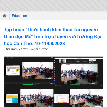
Education
Tập huấn ‘Thực hành khai thác Tài nguyên
Giáo dục Mở’ trên trực tuyến với trường Đại
học Cần Thơ, 10-11/08/2023
Thứ năm - 10/08/2023 14:37