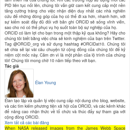
PID liên tục nổi lên, chúng tôi vẫn giữ cam kết cung cấp một nền
tảng cường tráng cho việc nhận diện duy nhất các nhà nghiên
cứu để những đóng góp của họ có thể đi xa hơn, nhanh hơn, với
sự kiểm soát đầy đủ đối với bản ghi ORCID sẽ sống vĩnh viễn,
sao cho nó có thể phục vụ họ suốt toàn bộ sự nghiệp của họ.
ORCID có làm lợi cho bạn trong một thập kỷ qua không? Hãy cho
chúng tôi biết bằng việc chia sẻ kinh nghiệm của bạn trên Twitter.
Tag @ORCID_org và sử dụng hashtag #ORCIDat10. Chúng tôi
sẽ chia sẻ lại vài câu chuyện từ cộng đồng của chúng tôi để kỷ
niệm cột mốc này. Cảm ơn vì là một phần của lộ trình của chúng
tôi! Chúng tôi mong chờ 10 năm tiếp theo với bạn.
Tác giả
Élan Young
Élan tạo lập và quản lý việc cung cấp nội dung cho blog, website,
và các tìm kiếm phương tiện xã hội của ORCID, và các kênh khác
để nâng cao nhận thức về tổ chức và thúc đẩy sự tham gia với
cộng đồng ORCID.
Xem tất cả các bài đăng
When NASA released images from the James Webb Space