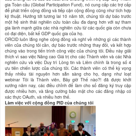
gia Toàn cầu (Global Participation Fund), nó cung cấp các trợ cấp
để phát triển cộng đồng và tiếp cận cộng đồng cũng như tích hợp
kỹ thuật. Hướng tới tương lai 10 năm tới, chúng tôi dự báo trước
một hệ sinh thái nghiên cứu toàn cầu đa dạng hơn với sự tham
gia lành mạnh giữa các nhà nghiên cứu từ các quốc gia còn chưa
có đại diện, bất kể GDP quốc gia của họ.
ORCID luôn lắng nghe cộng đồng và nghĩ về những gì các thành
viên của chúng tôi cần, dự báo trước những thay đổi, và kết hợp
chúng vào trong tiến trình công việc của chúng tôi. Điều này giải
thích vì sao việc Nâng cao Giá trị cho các Thành viên và các Nhà
nghiên cứu và việc Duy trì Lòng tin và Liêm chính là trong số 4
ưu tiên chiến lược của chúng tôi. Các thành viên có thể kỳ vọng
thấy nhiều tài nguyên hơn sẵn sàng cho họ, dạng như loạt
webinar Tôi là Thành viên, Bây giờ Thế nào?! đã được khởi
xướng năm nay, các điều chỉnh để làm cho sổ đăng ký truy cập
được nhiều hơn, và tăng cường bảo mật cho các đăng nhập có
xác thực OAuth, và nhiều hơn thế.
Làm việc với cộng đồng PID của chúng tôi