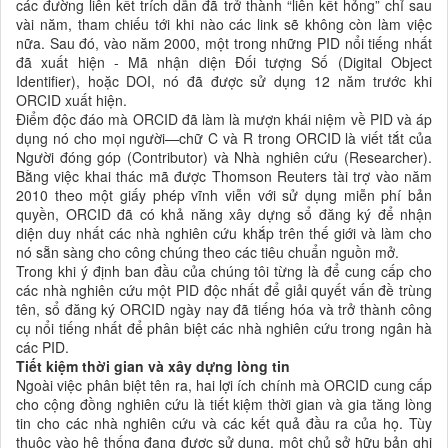
các đường liên kết trích dẫn đã trở thành “liên kết hỏng” chỉ sau
vài năm, tham chiếu tới khi nào các link sẽ không còn làm việc
nữa. Sau đó, vào năm 2000, một trong những PID nổi tiếng nhất
đã xuất hiện - Mã nhận diện Đối tượng Số (Digital Object
Identifier), hoặc DOI, nó đã được sử dụng 12 năm trước khi
ORCID xuất hiện.
Điểm độc đáo mà ORCID đã làm là mượn khái niệm về PID và áp
dụng nó cho mọi người—chữ C và R trong ORCID là viết tắt của
Người đóng góp (Contributor) và Nhà nghiên cứu (Researcher).
Bằng việc khai thác mã được Thomson Reuters tài trợ vào năm
2010 theo một giấy phép vĩnh viễn với sử dụng miễn phí bản
quyền, ORCID đã có khả năng xây dựng sổ đăng ký để nhận
diện duy nhất các nhà nghiên cứu khắp trên thế giới và làm cho
nó sẵn sàng cho công chúng theo các tiêu chuẩn nguồn mở.
Trong khi ý định ban đầu của chúng tôi từng là để cung cấp cho
các nhà nghiên cứu một PID độc nhất để giải quyết vấn đề trùng
tên, sổ đăng ký ORCID ngày nay đã tiếng hóa và trở thành công
cụ nổi tiếng nhất để phân biệt các nhà nghiên cứu trong ngân hà
các PID.
Tiết kiệm thời gian và xây dựng lòng tin
Ngoài việc phân biệt tên ra, hai lợi ích chính mà ORCID cung cấp
cho cộng đồng nghiên cứu là tiết kiệm thời gian và gia tăng lòng
tin cho các nhà nghiên cứu và các kết quả đầu ra của họ. Tùy
thuộc vào hệ thống đang được sử dụng, một chủ sở hữu bản ghi