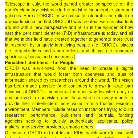
Telescope in July, the world gained greater perspective on the
earth’s planetary existence in the midst of innumerable stars and
galaxies. Here at ORCID, as we pause to celebrate and reflect on
a decade since the first ORCID iD was created, we can also look
around with a new perspective and relish in the wonder of how
vast the persistent identifier (PID) infrastructure is today and all
that we in this field have created together to generate more trust
in research by uniquely identifying people (i.e. ORCID), places
(i.e. organizations and laboratories), and things (i.e. research
specimens, books, and documents.)
Persistent Identifiers—for People
ORCID was envisioned from the need to create a digital
infrastructure that would foster both openness and trust of
information shared by researchers around the world. This vision
has been made possible (and continues to grow) in large part
because of ORCID’s members—the ones who invested early on
and believed in our vision, and those who join every month to
provide their stakeholders more value from a trusted research
environment. Members include research institutions trying to build
researcher performance, publishers and journals, funding
agencies seeking to quickly authenticate applicants, policy
makers, and service providers, among others.
Of course, ORCID did not invent PIDs, which were in use well