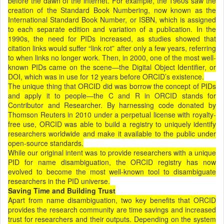
before the dawn of the internet. For example, the 1960s saw the
creation of the Standard Book Numbering, now known as the
International Standard Book Number, or ISBN, which is assigned
to each separate edition and variation of a publication. In the
1990s, the need for PIDs increased, as studies showed that
citation links would suffer “link rot” after only a few years, referring
to when links no longer work. Then, in 2000, one of the most well-
known PIDs came on the scene—the Digital Object Identifier, or
DOI, which was in use for 12 years before ORCID’s existence.
The unique thing that ORCID did was borrow the concept of PIDs
and apply it to people—the C and R in ORCID stands for
Contributor and Researcher. By harnessing code donated by
Thomson Reuters in 2010 under a perpetual license with royalty-
free use, ORCID was able to build a registry to uniquely identify
researchers worldwide and make it available to the public under
open-source standards.
While our original intent was to provide researchers with a unique
PID for name disambiguation, the ORCID registry has now
evolved to become the most well-known tool to disambiguate
researchers in the PID universe.
Saving Time and Building Trust
Apart from name disambiguation, two key benefits that ORCID
provides the research community are time savings and increased
trust for researchers and their outputs. Depending on the system