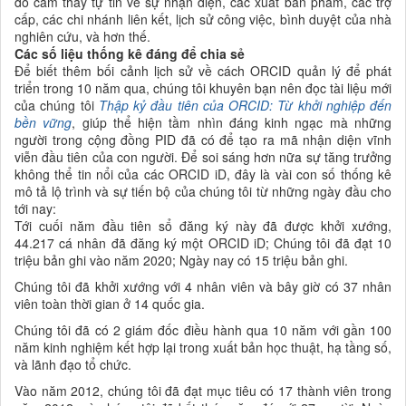
đó cảm thấy tự tin về sự nhận diện, các xuất bản phẩm, các trợ
cấp, các chi nhánh liên kết, lịch sử công việc, bình duyệt của nhà
nghiên cứu, và hơn thế.
Các số liệu thống kê đáng để chia sẻ
Để biết thêm bối cảnh lịch sử về cách ORCID quản lý để phát
triển trong 10 năm qua, chúng tôi khuyên bạn nên đọc tài liệu mới
của chúng tôi
Thập kỷ đầu tiên của ORCID: Từ khởi nghiệp đến
bền vững
, giúp thể hiện tầm nhìn đáng kinh ngạc mà những
người trong cộng đồng PID đã có để tạo ra mã nhận diện vĩnh
viễn đầu tiên của con người. Để soi sáng hơn nữa sự tăng trưởng
không thể tin nổi của các ORCID iD, đây là vài con số thống kê
mô tả lộ trình và sự tiến bộ của chúng tôi từ những ngày đầu cho
tới nay:
Tới cuối năm đầu tiên sổ đăng ký này đã được khởi xướng,
44.217 cá nhân đã đăng ký một ORCID iD; Chúng tôi đã đạt 10
triệu bản ghi vào năm 2020; Ngày nay có 15 triệu bản ghi.
Chúng tôi đã khởi xướng với 4 nhân viên và bây giờ có 37 nhân
viên toàn thời gian ở 14 quốc gia.
Chúng tôi đã có 2 giám đốc điều hành qua 10 năm với gần 100
năm kinh nghiệm kết hợp lại trong xuất bản học thuật, hạ tầng số,
và lãnh đạo tổ chức.
Vào năm 2012, chúng tôi đã đạt mục tiêu có 17 thành viên trong