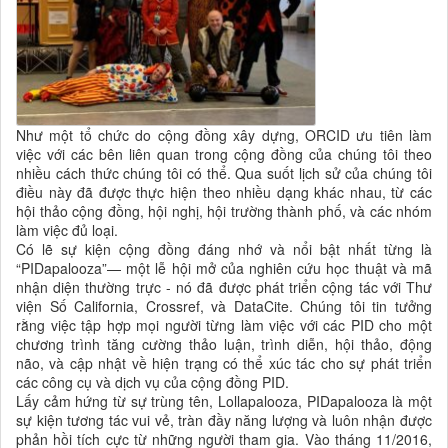
Như một tổ chức do cộng đồng xây dựng, ORCID ưu tiên làm
việc với các bên liên quan trong cộng đồng của chúng tôi theo
nhiều cách thức chúng tôi có thể. Qua suốt lịch sử của chúng tôi
điều này đã được thực hiện theo nhiều dạng khác nhau, từ các
hội thảo cộng đồng, hội nghị, hội trường thành phố, và các nhóm
làm việc đủ loại.
Có lẽ sự kiện cộng đồng đáng nhớ và nổi bật nhất từng là
“PIDapalooza”— một lễ hội mở của nghiên cứu học thuật và mã
nhận diện thường trực - nó đã được phát triển cộng tác với Thư
viện Số California, Crossref, và DataCite. Chúng tôi tin tưởng
rằng việc tập hợp mọi người từng làm việc với các PID cho một
chương trình tăng cường thảo luận, trình diễn, hội thảo, động
não, và cập nhật về hiện trạng có thể xúc tác cho sự phát triển
các công cụ và dịch vụ của cộng đồng PID.
Lấy cảm hứng từ sự trùng tên, Lollapalooza, PIDapalooza là một
sự kiện tương tác vui vẻ, tràn đầy năng lượng và luôn nhận được
phản hồi tích cực từ những người tham gia. Vào tháng 11/2016,