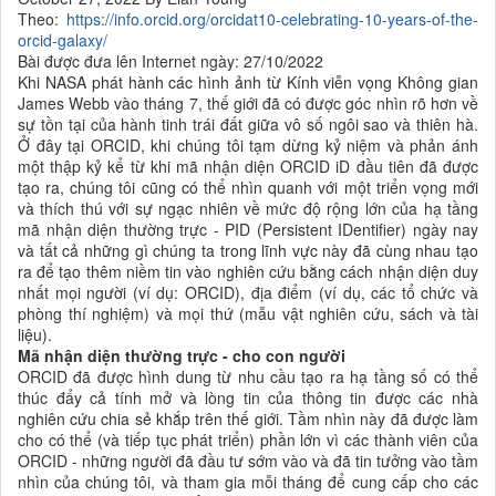
Theo:
https://info.orcid.org/orcidat10-celebrating-10-years-of-the-
orcid-galaxy/
Bài được đưa lên Internet ngày: 27/10/2022
Khi NASA phát hành các hình ảnh từ Kính viễn vọng Không gian
James Webb vào tháng 7, thế giới đã có được góc nhìn rõ hơn về
sự tồn tại của hành tinh trái đất giữa vô số ngôi sao và thiên hà.
Ở đây tại ORCID, khi chúng tôi tạm dừng kỷ niệm và phản ánh
một thập kỷ kể từ khi mã nhận diện ORCID iD đầu tiên đã được
tạo ra, chúng tôi cũng có thể nhìn quanh với một triển vọng mới
và thích thú với sự ngạc nhiên về mức độ rộng lớn của hạ tầng
mã nhận diện thường trực - PID (Persistent IDentifier) ngày nay
và tất cả những gì chúng ta trong lĩnh vực này đã cùng nhau tạo
ra để tạo thêm niềm tin vào nghiên cứu bằng cách nhận diện duy
nhất mọi người (ví dụ: ORCID), địa điểm (ví dụ, các tổ chức và
phòng thí nghiệm) và mọi thứ (mẫu vật nghiên cứu, sách và tài
liệu).
Mã nhận diện thường trực - cho con người
ORCID đã được hình dung từ nhu cầu tạo ra hạ tầng số có thể
thúc đẩy cả tính mở và lòng tin của thông tin được các nhà
nghiên cứu chia sẻ khắp trên thế giới. Tầm nhìn này đã được làm
cho có thể (và tiếp tục phát triển) phần lớn vì các thành viên của
ORCID - những người đã đầu tư sớm vào và đã tin tưởng vào tầm
nhìn của chúng tôi, và tham gia mỗi tháng để cung cấp cho các