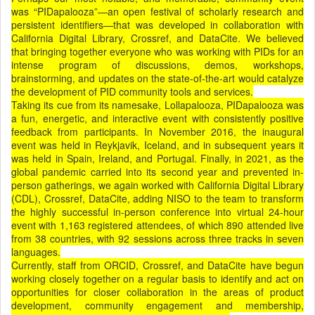
was “PIDapalooza”—an open festival of scholarly research and
persistent identifiers—that was developed in collaboration with
California Digital Library, Crossref, and DataCite. We believed
that bringing together everyone who was working with PIDs for an
intense program of discussions, demos, workshops,
brainstorming, and updates on the state-of-the-art would catalyze
the development of PID community tools and services.
Taking its cue from its namesake, Lollapalooza, PIDapalooza was
a fun, energetic, and interactive event with consistently positive
feedback from participants. In November 2016, the inaugural
event was held in Reykjavik, Iceland, and in subsequent years it
was held in Spain, Ireland, and Portugal. Finally, in 2021, as the
global pandemic carried into its second year and prevented in-
person gatherings, we again worked with California Digital Library
(CDL), Crossref, DataCite, adding NISO to the team to transform
the highly successful in-person conference into virtual 24-hour
event with 1,163 registered attendees, of which 890 attended live
from 38 countries, with 92 sessions across three tracks in seven
languages.
Currently, staff from ORCID, Crossref, and DataCite have begun
working closely together on a regular basis to identify and act on
opportunities for closer collaboration in the areas of product
development, community engagement and membership,