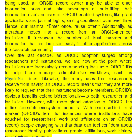
being used, an ORCID record owner may be able to enter
information once and take advantage of auto-filling their
information over and over on ORCID-enabled systems, like grant
applications and journal logins, saving countless hours over time.
Hence, our mantra: “Enter once, reuse often.” Additionally, as
metadata moves into a record from an ORCID-member
institution, it increases the number of trust markers and
information that can be used easily in other applications across
the research community.
Over the last decade, as ORCID adoption surged among
researchers and institutions, we are now at the point where
institutions are increasingly recommending the use of ORCID iDs
to help them manage administrative workflows, such as
PhysioNet
does. Likewise, the many uses that researchers
receive from having an ORCID record means that they are more
likely to request that their institutions become members. ORCID’s
obvious benefits extend bidirectionally—to both researcher and
institution. However, with more global adoption of ORCID, the
entire research ecosystem benefits. With each added trust
marker (ORCID’s term for instances where institutions have
vouched for researchers’ work and affiliations on an ORCID
record) people engaging with that data can feel confident about
researcher identity, publications, grants, affiliations, work history,
peer reviews, and more.