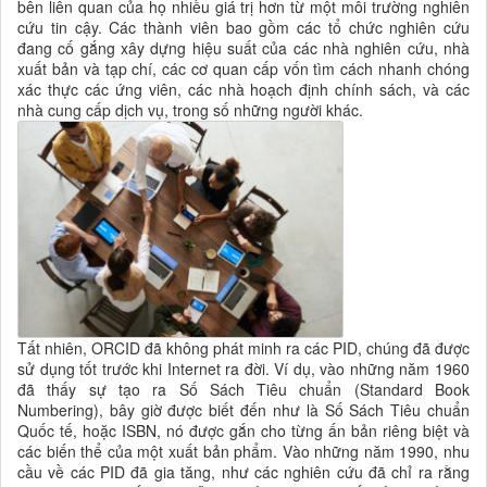
bên liên quan của họ nhiều giá trị hơn từ một môi trường nghiên
cứu tin cậy. Các thành viên bao gồm các tổ chức nghiên cứu
đang cố gắng xây dựng hiệu suất của các nhà nghiên cứu, nhà
xuất bản và tạp chí, các cơ quan cấp vốn tìm cách nhanh chóng
xác thực các ứng viên, các nhà hoạch định chính sách, và các
nhà cung cấp dịch vụ, trong số những người khác.
Tất nhiên, ORCID đã không phát minh ra các PID, chúng đã được
sử dụng tốt trước khi Internet ra đời. Ví dụ, vào những năm 1960
đã thấy sự tạo ra Số Sách Tiêu chuẩn (Standard Book
Numbering), bây giờ được biết đến như là Số Sách Tiêu chuẩn
Quốc tế, hoặc ISBN, nó được gắn cho từng ấn bản riêng biệt và
các biến thể của một xuất bản phẩm. Vào những năm 1990, nhu
cầu về các PID đã gia tăng, như các nghiên cứu đã chỉ ra rằng