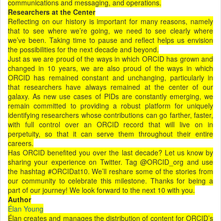
communications and messaging, and operations.
Researchers at the Center
Reflecting on our history is important for many reasons, namely
that to see where we’re going, we need to see clearly where
we’ve been. Taking time to pause and reflect helps us envision
the possibilities for the next decade and beyond.
Just as we are proud of the ways in which ORCID has grown and
changed in 10 years, we are also proud of the ways in which
ORCID has remained constant and unchanging, particularly in
that researchers have always remained at the center of our
galaxy. As new use cases of PIDs are constantly emerging, we
remain committed to providing a robust platform for uniquely
identifying researchers whose contributions can go farther, faster,
with full control over an ORCID record that will live on in
perpetuity, so that it can serve them throughout their entire
careers.
Has ORCID benefited you over the last decade? Let us know by
sharing your experience on Twitter. Tag @ORCID_org and use
the hashtag #ORCIDat10. We’ll reshare some of the stories from
our community to celebrate this milestone. Thanks for being a
part of our journey! We look forward to the next 10 with you.
Author
Élan Young
Élan creates and manages the distribution of content for ORCID’s