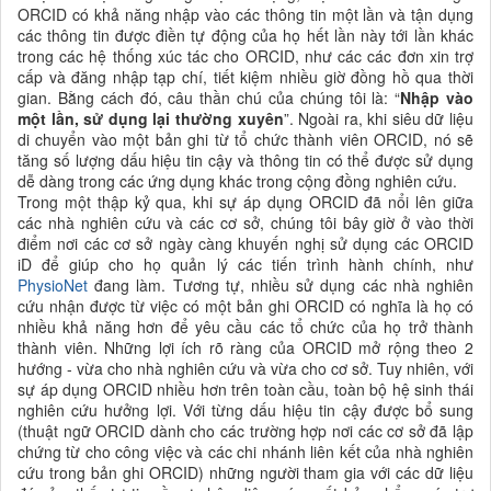
ORCID có khả năng nhập vào các thông tin một lần và tận dụng
các thông tin được điền tự động của họ hết lần này tới lần khác
trong các hệ thống xúc tác cho ORCID, như các các đơn xin trợ
cấp và đăng nhập tạp chí, tiết kiệm nhiều giờ đồng hồ qua thời
gian. Bằng cách đó, câu thần chú của chúng tôi là: “
Nhập vào
một lần, sử dụng lại thường xuyên
”. Ngoài ra, khi siêu dữ liệu
di chuyển vào một bản ghi từ tổ chức thành viên ORCID, nó sẽ
tăng số lượng dấu hiệu tin cậy và thông tin có thể được sử dụng
dễ dàng trong các ứng dụng khác trong cộng đồng nghiên cứu.
Trong một thập kỷ qua, khi sự áp dụng ORCID đã nổi lên giữa
các nhà nghiên cứu và các cơ sở, chúng tôi bây giờ ở vào thời
điểm nơi các cơ sở ngày càng khuyến nghị sử dụng các ORCID
iD để giúp cho họ quản lý các tiến trình hành chính, như
PhysioNet
đang làm. Tương tự, nhiều sử dụng các nhà nghiên
cứu nhận được từ việc có một bản ghi ORCID có nghĩa là họ có
nhiều khả năng hơn để yêu cầu các tổ chức của họ trở thành
thành viên. Những lợi ích rõ ràng của ORCID mở rộng theo 2
hướng - vừa cho nhà nghiên cứu và vừa cho cơ sở. Tuy nhiên, với
sự áp dụng ORCID nhiều hơn trên toàn cầu, toàn bộ hệ sinh thái
nghiên cứu hưởng lợi. Với từng dấu hiệu tin cậy được bổ sung
(thuật ngữ ORCID dành cho các trường hợp nơi các cơ sở đã lập
chứng từ cho công việc và các chi nhánh liên kết của nhà nghiên
cứu trong bản ghi ORCID) những người tham gia với các dữ liệu