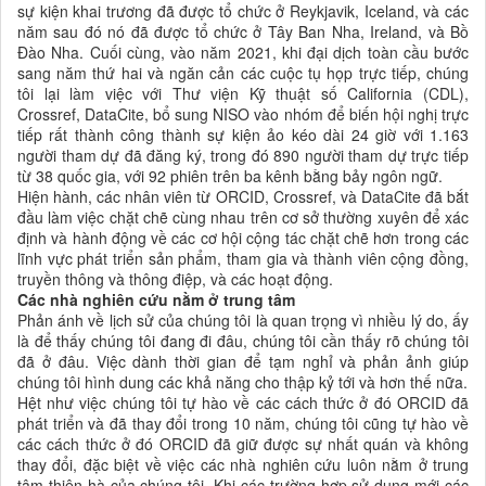
sự kiện khai trương đã được tổ chức ở Reykjavik, Iceland, và các
năm sau đó nó đã được tổ chức ở Tây Ban Nha, Ireland, và Bồ
Đào Nha. Cuối cùng, vào năm 2021, khi đại dịch toàn cầu bước
sang năm thứ hai và ngăn cản các cuộc tụ họp trực tiếp, chúng
tôi lại làm việc với Thư viện Kỹ thuật số California (CDL),
Crossref, DataCite, bổ sung NISO vào nhóm để biến hội nghị trực
tiếp rất thành công thành sự kiện ảo kéo dài 24 giờ với 1.163
người tham dự đã đăng ký, trong đó 890 người tham dự trực tiếp
từ 38 quốc gia, với 92 phiên trên ba kênh bằng bảy ngôn ngữ.
Hiện hành, các nhân viên từ ORCID, Crossref, và DataCite đã bắt
đầu làm việc chặt chẽ cùng nhau trên cơ sở thường xuyên để xác
định và hành động về các cơ hội cộng tác chặt chẽ hơn trong các
lĩnh vực phát triển sản phẩm, tham gia và thành viên cộng đồng,
truyền thông và thông điệp, và các hoạt động.
Các
nhà nghiên cứu nằm ở trung tâm
Phản ánh về lịch sử của chúng tôi là quan trọng vì nhiều lý do, ấy
là để thấy chúng tôi đang đi đâu, chúng tôi cần thấy rõ chúng tôi
đã ở đâu. Việc dành thời gian để tạm nghỉ và phản ảnh giúp
chúng tôi hình dung các khả năng cho thập kỷ tới và hơn thế nữa.
Hệt như việc chúng tôi tự hào về các cách thức ở đó ORCID đã
phát triển và đã thay đổi trong 10 năm, chúng tôi cũng tự hào về
các cách thức ở đó ORCID đã giữ được sự nhất quán và không
thay đổi, đặc biệt về việc các nhà nghiên cứu luôn nằm ở trung
tâm thiên hà của chúng tôi. Khi các trường hợp sử dụng mới các