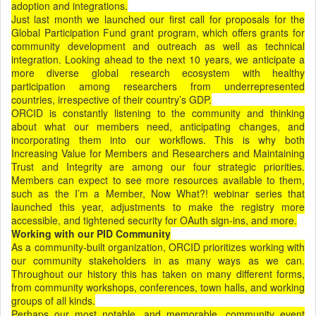
adoption and integrations.
Just last month we launched our first call for proposals for the
Global Participation Fund grant program, which offers grants for
community development and outreach as well as technical
integration. Looking ahead to the next 10 years, we anticipate a
more diverse global research ecosystem with healthy
participation among researchers from underrepresented
countries, irrespective of their country’s GDP.
ORCID is constantly listening to the community and thinking
about what our members need, anticipating changes, and
incorporating them into our workflows. This is why both
Increasing Value for Members and Researchers and Maintaining
Trust and Integrity are among our four strategic priorities.
Members can expect to see more resources available to them,
such as the I’m a Member, Now What?! webinar series that
launched this year, adjustments to make the registry more
accessible, and tightened security for OAuth sign-ins, and more.
Working with our PID Community
As a community-built organization, ORCID prioritizes working with
our community stakeholders in as many ways as we can.
Throughout our history this has taken on many different forms,
from community workshops, conferences, town halls, and working
groups of all kinds.
Perhaps our most notable, and memorable, community event