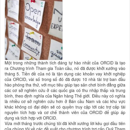
Một trong những thành tích đáng tự hào nhất của ORCID là tạo
ra Chương trình Tham gia Toàn cầu, nó đã được khởi xướng vào
tháng 5. Tiền đề của nó là tận dụng các khoản vay khởi nghiệp
của ORCID, vài số trong số đó đã được 10 nhà tài trợ ban đầu
hào phóng tha thứ, với mục tiêu giúp tạo sân chơi bình đẳng giữa
các cơ sở nghiên cứu ở các quốc gia có thu nhập thấp và trung
bình, theo định nghĩa của Ngân hàng Thế giới. Điều này có nghĩa
là nhiều cơ sở nghiên cứu hơn ở Bán cầu Nam và các khu vực
khác không có đại diện sẽ có quyền truy cập tới các trợ cấp tài
nguyên tích hợp và cơ chế thành viên của ORCID để giúp áp
dụng và tích hợp với ORCID.
Vừa mới tháng trước chúng tôi đã khởi xướng lời kêu gọi đầu tiên
của chúng tôi về các đề xuất cho chương trình trợ cấp Quỹ Tham