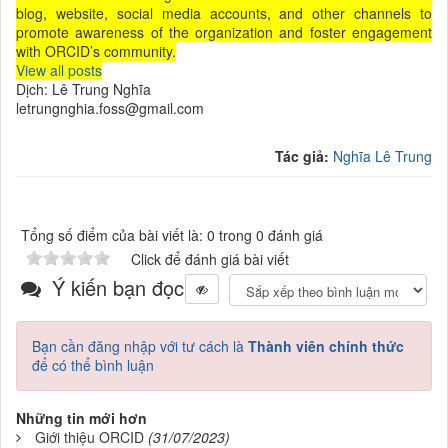
blog, website, social media accounts, and other channels to
promote awareness of the organization and foster engagement
with ORCID’s community.
View all posts
Dịch: Lê Trung Nghĩa
letrungnghia.foss@gmail.com
Tác giả:
Nghĩa Lê Trung
Tổng số điểm của bài viết là: 0 trong 0 đánh giá
Click để đánh giá bài viết
Ý kiến bạn đọc
Bạn cần đăng nhập với tư cách là
Thành viên chính thức
để có thể bình luận
Những tin mới hơn
Giới thiệu ORCID
(31/07/2023)