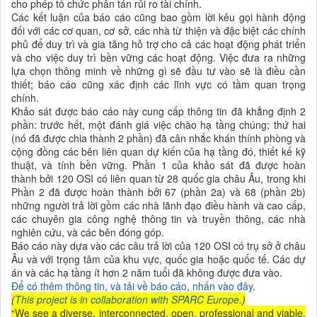
cho phép tổ chức phân tán rủi ro tài chính.
Các kết luận của báo cáo cũng bao gồm lời kêu gọi hành động
đối với các cơ quan, cơ sở, các nhà từ thiện và đặc biệt các chính
phủ để duy trì và gia tăng hỗ trợ cho cả các hoạt động phát triển
và cho việc duy trì bền vững các hoạt động. Việc đưa ra những
lựa chọn thông minh về những gì sẽ đầu tư vào sẽ là điều cần
thiết; báo cáo cũng xác định các lĩnh vực có tầm quan trọng
chính.
Khảo sát được báo cáo này cung cấp thông tin đã khẳng định 2
phần: trước hết, một đánh giá việc chào hạ tầng chúng; thứ hai
(nó đã được chia thành 2 phần) đã cân nhắc khán thính phòng và
cộng đồng các bên liên quan dự kiến của hạ tầng đó, thiết kế kỹ
thuật, và tính bền vững. Phần 1 của khảo sát đã được hoàn
thành bởi 120 OSI có liên quan từ 28 quốc gia châu Âu, trong khi
Phần 2 đã được hoàn thành bởi 67 (phần 2a) và 68 (phần 2b)
những người trả lời gồm các nhà lãnh đạo điều hành và cao cấp,
các chuyên gia công nghệ thông tin và truyền thông, các nhà
nghiên cứu, và các bên đóng góp.
Báo cáo này dựa vào các câu trả lời của 120 OSI có trụ sở ở châu
Âu và với trọng tâm của khu vực, quốc gia hoặc quốc tế. Các dự
án và các hạ tầng ít hơn 2 năm tuổi đã không được đưa vào.
Để có thêm thông tin, và tải về báo cáo, nhấn vào đây
.
(
This project is in collaboration with SPARC Europe
.)
“We see a diverse, interconnected, open, professional and viable,