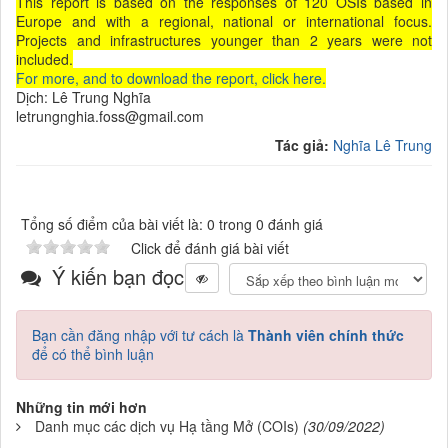
This report is based on the responses of 120 OSIs based in
Europe and with a regional, national or international focus.
Projects and infrastructures younger than 2 years were not
included.
For more, and to download the report, click here.
Dịch: Lê Trung Nghĩa
letrungnghia.foss@gmail.com
Tác giả:
Nghĩa Lê Trung
Tổng số điểm của bài viết là: 0 trong 0 đánh giá
Click để đánh giá bài viết
Ý kiến bạn đọc
Bạn cần đăng nhập với tư cách là
Thành viên chính thức
để có thể bình luận
Những tin mới hơn
Danh mục các dịch vụ Hạ tầng Mở (COIs)
(30/09/2022)