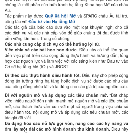
chúng là một phần của bức tranh hạ tầng Khoa học Mở của châu
Âu.
Tác phẩm này được
Quỹ Xã hội Mở
và SPARC châu Âu tài trợ,
cộng tác với
Đầu tư vào Hạ tầng Mở
.
Các tác giả của báo cáo đưa vào một loạt khuyến nghị cho cả
các dịch vụ và các nhà cấp vốn để giúp chúng tôi đạt được tính
bền vững lớn hơn. Trong số chúng:
Các nhà cung cấp dịch vụ có thể hưởng lợi từ:
Việc chia sẻ các bài học học được.
Điều này có thể liên quan
đến việc phát triển các cộng đồng thực hành và hướng dẫn; tổng
hợp các nguồn lực và làm việc với các sáng kiến như Đầu tư vào
Cơ sở hạ tầng Mở (IOI) và JROST.
Đi theo các thực hành điều hành tốt.
Điều này cho phép cộng
đồng tin tưởng rằng hạ tầng hoặc dịch vụ sẽ được các nhu cầu
của cộng đồng chèo lái và là đúng cho các giá trị của nghiên cứu.
Đi
với nguồn mở và áp dụng các tiêu chuẩn mở.
“Bất chấp
việc nhiều người đón nhận mạnh mẽ nguồn mở và các tiêu chuẩn
mở, các thách thức vẫn còn với một số người trong việc chia sẻ
điều hành tốt, nội dung mở và áp dụng các tiêu chuẩn mở”, các
tác giả đã viết.
Đa dạng
hóa các nỗ lực gọi vốn, nâng cao các kỹ năng và
ôm lấy một dải các mô hình doanh thu kinh doanh.
Điều này