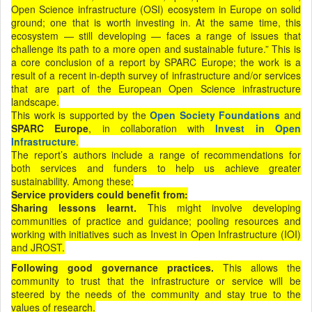
Open Science infrastructure (OSI) ecosystem in Europe on solid
ground; one that is worth investing in. At the same time, this
ecosystem — still developing — faces a range of issues that
challenge its path to a more open and sustainable future.” This is
a core conclusion of a report by SPARC Europe; the work is a
result of a recent in-depth survey of infrastructure and/or services
that are part of the European Open Science infrastructure
landscape.
This work is supported by the
Open Society Foundations
and
SPARC Europe
, in collaboration with
Invest in Open
Infrastructure
.
The report’s authors include a range of recommendations for
both services and funders to help us achieve greater
sustainability. Among these:
Service providers could benefit from:
Sharing lessons learnt.
This might involve developing
communities of practice and guidance; pooling resources and
working with initiatives such as Invest in Open Infrastructure (IOI)
and JROST.
Following good governance practices.
This allows the
community to trust that the infrastructure or service will be
steered by the needs of the community and stay true to the
values of research.