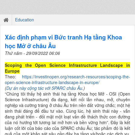
Education
Xác định phạm vi Bức tranh Hạ tầng Khoa
học Mở ở châu Âu
Thứ năm - 29/09/2022 06:06
Scoping the Open Science Infrastructure Landscape in
Europe
Theo:
https://investinopen.org/research-resources/scoping-the-
open-science-infrastructure-landscape-in-europe/
(
Dự án
này cộng tác với
SPARC
châu Âu
.)
“Chúng tôi thấy hệ sinh thái hạ tầng Khoa học Mở - OSI (Open
Science Infrastructure) đa dạng, kết nối lẫn nhau, mở, chuyên
nghiệp và cường tráng ở châu Âu trên nền đất vững chắc; một hệ
sinh thái đáng để đầu tư vào. Cùng lúc, hệ sinh thái này - vẫn
đang phát triển - đối mặt một loạt vấn đề thách thức con đường
của nó hướng tới tương lai mở hơn và bền vững hơn”. Đây là kết
luận cốt lõi của báo cáo của SPARC châu Âu; tác phẩm đó là kết
quả của một khảo sát sâu gần đây hạ tầng và/hoặc các dịch vụ,