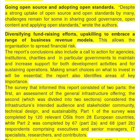
Going open source and adopting open standards.
“Despite
a strong uptake of open source and open standards by many,
challenges remain for some in sharing good governance, open
content and applying open standards,” wrote the authors.
Diversifying fund-raising efforts, upskilling to embrace a
range of business revenue models.
This allows the
organisation to spread financial risk.
The report’s conclusions also include a call to action for agencies,
institutions, charities and in particular governments to maintain
and increase support for both development activities and for
sustaining operations. Making smart choices on what to invest in
will be essential; the report also identifies areas of key
importance.
The survey that informed this report consisted of two parts: the
first, an assessment of the general infrastructure offering; the
second (which was divided into two sections) considered the
infrastructure’s intended audience and stakeholder community,
technical design, and sustainability. Part 1 of the survey was
completed by 120 relevant OSIs from 28 European countries,
while Part 2 was completed by 67 (part 2a) and 68 (part 2b)
respondents comprising executives and senior managers, IT
specialists, researchers, and contributors.