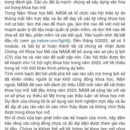
trong đánh giá. Các ưu đãi là mạnh: chúng sẽ xây dựng văn hóa
coi trọng khoa học mở.
Trong Năm Khoa học Mở, NASA sẽ tổ chức các hội thảo tự do
không mất tiền trực tiếp và ảo để dạy về các kỹ năng khoa học
mở cơ bản: làm thế nào để tham gia, làm thế nào để viết một kế
hoạch quản lý dữ liệu hoặc quản lý phần mềm, và làm thế nào để
chia sẻ dữ liệu, phần mềm và các kết quả. Việc tuyển sinh đã bắt
đầu rồi (xem
go.nature.com/3gh8j
). Đến tháng 5/2023, sẽ có 5
module, và bất kỳ ai hoàn thành tất cả chúng sẽ nhận được
Chứng chỉ Khoa học Mở của NASA để bổ sung vào sơ yếu lý lịch
(CV) của họ và vào các đề xuất cấp vốn. Các hội thảo được lên
kế hoạch cho 12 hội nghị
khoa học trong năm 2023, với tới nhiều
trong số 100.000 khán thính phòng dự kiến.
Tính minh bạch đòi hỏi phải phá bỏ các rào cản mà trong lịch sử
đã khiến nhiều người bị loại khỏi cộng đồng khoa học. Năm
ngoái, NASA đã cam kết dành 20 triệu USD mỗi năm để cải thiện
khoa học mở, bắt đầu trong năm 2023. NASA sẽ cộng tác với vài
cơ sở phục vụ thiểu số Mỹ trong các thảo luận về khoa học mở.
Dự định của chúng tôi là sử dụng các kinh nghiệm trực tiếp và ảo
để lấp đi các rào cản lối vào nhìn thấy được và không nhìn thấy
được trong khoa học mở.
Khi tổ chức của bạn phát triển các kế hoạch của mình, hãy đảm
bảo rằng các cộng đồng chưa có đủ đại diện được tham gia vào
từ đầu. Chúng ta không thể với tới tương lai khoa học mở công