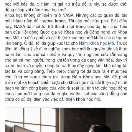
học Mở kéo dài 5 năm, trị giá 40 triệu đô la Mỹ, sẽ được khởi
động cùng với năm khoa học mở.
Khoa học không chỉ diễn ra ở NASA. Nhưng các cơ quan đối tác
mất hàng năm để thương lượng. Tôi cần một cửa phụ. Biết điều
này, NASA đã mời tôi trở thành một trong các đại iện cho Tiểu
ban của Hội đồng Quốc gia về Khoa học và Công nghệ về Khoa
học Mở, nó điều phối và cải thiện khoa học mở khắp các cơ quan
liên bang. Ở đó, tôi đã giúp xúc tác cho
Năm Khoa học Mở
. Trước
tiên, tôi đồng ý về định nghĩa: khoa học mở là nguyên tắc và thực
hành làm cho các sản phẩm và quy trình nghiên cứu sẵn sàng
cho tất cả mọi người, trong khi tôn trọng đa dạng văn hóa, duy trì
sự an toàn và quyền riêng tư, và thúc đẩy cộng tác, khả năng tái
tạo lại và công bằng. Tiếp theo, chúng tôi đã đưa ra 4 mục tiêu
cho từng cơ quan tham gia trong Năm Khoa học Mở: để phát
triển một kế hoạch chiến lược cho khoa học mở; cải thiện sự minh
bạch và tính công bằng của việc rà soát lại; tính tới các hoạt động
khoa học mở trong các đánh giá; và thu hút các cộng đồng còn
chưa có đủ đại diện vào việc cải thiện khoa học mở.