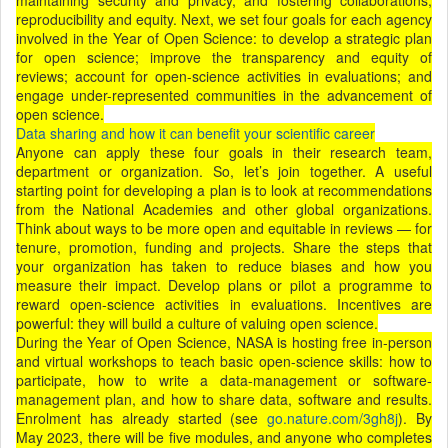
maintaining security and privacy, and fostering collaborations,
reproducibility and equity. Next, we set four goals for each agency
involved in the Year of Open Science: to develop a strategic plan
for open science; improve the transparency and equity of
reviews; account for open-science activities in evaluations; and
engage under-represented communities in the advancement of
open science.
Data sharing and how it can benefit your scientific career
Anyone can apply these four goals in their research team,
department or organization. So, let’s join together. A useful
starting point for developing a plan is to look at recommendations
from the National Academies and other global organizations.
Think about ways to be more open and equitable in reviews — for
tenure, promotion, funding and projects. Share the steps that
your organization has taken to reduce biases and how you
measure their impact. Develop plans or pilot a programme to
reward open-science activities in evaluations. Incentives are
powerful: they will build a culture of valuing open science.
During the Year of Open Science, NASA is hosting free in-person
and virtual workshops to teach basic open-science skills: how to
participate, how to write a data-management or software-
management plan, and how to share data, software and results.
Enrolment has already started (see
go.nature.com/3gh8j
). By
May 2023, there will be five modules, and anyone who completes