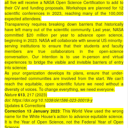
all five will receive a NASA Open Science Certification to add to
their CV and funding proposals. Workshops are planned for 12
scientific conferences in 2023, reaching many of the 100,000
expected attendees.
Transparency requires breaking down barriers that historically
have left many out of the scientific community. Last year, NASA
committed $20 million per year to advance open science,
beginning in 2023. NASA will collaborate with several US minority-
serving institutions to ensure that their students and faculty
members are true collaborators in the open-science
conversation. Our intention is to use in-person and virtual
experiences to bridge the visible and invisible barriers of entry
into science.
As your organization develops its plans, ensure that under-
represented communities are involved from the start. We can’t
reach the equitable, open scientific future we need without a
diversity of voices. To change everything, we need everyone.
Nature
613
, 217 (2023)
doi: https://doi.org/10.1038/d41586-023-00019-y
Updates & Corrections
Correction 13 January 2023
: This World View used the wrong
name for the White House’s action to advance equitable science.
It is the Year of Open Science, not the Federal Year of Open
Science.