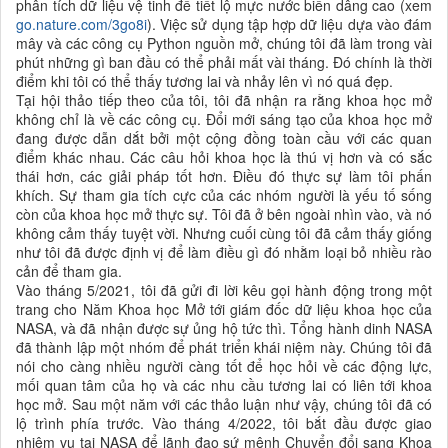
phân tích dữ liệu vệ tinh để tiết lộ mực nước biển dâng cao (xem
go.nature.com/3go8i
). Việc sử dụng tập hợp dữ liệu dựa vào đám
mây và các công cụ Python nguồn mở, chúng tôi đã làm trong vài
phút những gì ban đầu có thể phải mất vài tháng. Đó chính là thời
điểm khi tôi có thể thấy tương lai và nhảy lên vì nó quá đẹp.
Tại hội thảo tiếp theo của tôi, tôi đã nhận ra rằng khoa học mở
không chỉ là về các công cụ. Đổi mới sáng tạo của khoa học mở
đang được dẫn dắt bởi một cộng đồng toàn cầu với các quan
điểm khác nhau. Các câu hỏi
khoa học là thú vị hơn và có sắc
thái hơn, các giải pháp tốt hơn. Điều đó thực sự làm tôi phấn
khích. Sự tham gia tích cực của các nhóm người là yếu tố sống
còn của khoa học mở thực sự. Tôi đã ở bên ngoài nhìn vào, và nó
không cảm thấy tuyệt vời. Nhưng cuối cùng tôi đã cảm thấy giống
như tôi đã được định vị để làm điều gì đó nhằm loại bỏ nhiều rào
cản để tham gia.
Vào tháng 5/2021, tôi đã gửi đi lời kêu gọi hành động trong một
trang cho Năm Khoa học Mở tới giám đốc dữ liệu khoa học của
NASA, và đã nhận được sự ủng hộ tức thì. Tổng hành dinh NASA
đã thành lập một nhóm để
phát triển khái niệm này. Chúng tôi đã
nói cho càng nhiều người càng tốt để học hỏi về các động lực,
mối quan tâm của họ và các nhu cầu tương lai có liên tới khoa
học mở. Sau một năm với các thảo luận như vậy, chúng tôi đã có
lộ trình phía trước.
Vào tháng 4/2022, tôi bắt đầu được giao
nhiệm vụ tại NASA để lãnh đạo sứ mệnh Chuyển đổi sang Khoa