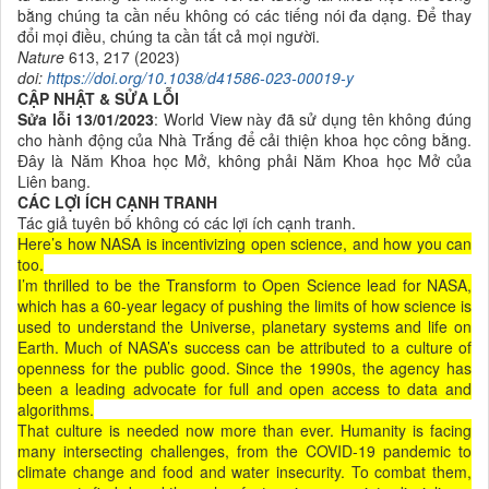
bằng chúng ta cần nếu không có các tiếng nói đa dạng. Để thay
đổi mọi điều, chúng ta cần tất cả mọi người.
Nature
613, 217 (2023)
doi:
https://doi.org/10.1038/d41586-023-00019-y
CẬP NHẬT & SỬA LỖI
Sửa lỗi 13/01/2023
: World View này đã sử dụng tên không đúng
cho hành động của Nhà Trắng để cải thiện
khoa học công bằng.
Đây là Năm Khoa học Mở, không phải Năm Khoa học Mở của
Liên bang.
CÁC LỢI ÍCH CẠNH TRANH
Tác giả tuyên bố không có các lợi ích cạnh tranh.
Here’s how NASA is incentivizing open science, and how you can
too.
I’m thrilled to be the Transform to Open Science lead for NASA,
which has a 60-year legacy of pushing the limits of how science is
used to understand the Universe, planetary systems and life on
Earth. Much of NASA’s success can be attributed to a culture of
openness for the public good. Since the 1990s, the agency has
been a leading advocate for full and open access to data and
algorithms.
That culture is needed now more than ever. Humanity is facing
many intersecting challenges, from the COVID-19 pandemic to
climate change and food and water insecurity. To combat them,