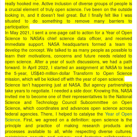
really hooked me. Active inclusion of diverse groups of people is
a crucial element of truly open science. I’ve been on the outside
looking in, and it doesn’t feel great. But I finally felt like I was
situated to do something to remove many barriers to
participation.
In May 2021, I sent a one-page call to action for a Year of Open
Science to NASA’s chief science data officer, and received
immediate support. NASA headquarters formed a team to
develop the concept. We talked to as many people as possible to
learn their motivations, concerns and future needs related to
open science. After a year of such discussions, we had a path
forward. In April 2022, I started an assignment at NASA to lead
the 5-year, US$40-million-dollar Transform to Open Science
mission, which will be kicked off with the year of open science.
Science isn’t happening just at NASA. But agency partnerships
take years to negotiate. I needed a side door. Knowing this, NASA
invited me to become one of their representatives to the National
Science and Technology Council Subcommittee on Open
Science, which coordinates and advances open science across
federal agencies. There, I helped to catalyse the
Year of Open
Science
. First, we agreed on a definition: open science is the
principle and practice of making research products and
processes available to all, while respecting diverse cultures,