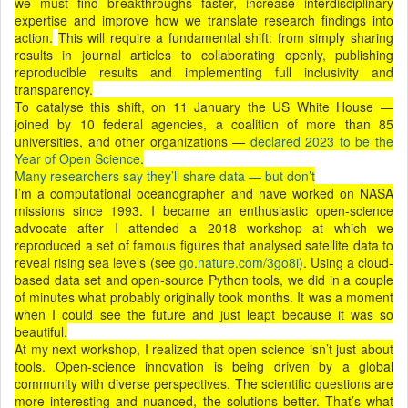
we must find breakthroughs faster, increase interdisciplinary
expertise and improve how we translate research findings into
action.
This will require a fundamental shift: from simply sharing
results in journal articles to collaborating openly, publishing
reproducible results and implementing full inclusivity and
transparency.
To catalyse this shift, on 11 January the US White House —
joined by 10 federal agencies, a coalition of more than 85
universities, and other organizations —
declared 2023 to be the
Year of Open Science
.
Many researchers say they’ll share data — but don’t
I’m a computational oceanographer and have worked on NASA
missions since 1993. I became an enthusiastic open-science
advocate after I attended a 2018 workshop at which we
reproduced a set of famous figures that analysed satellite data to
reveal rising sea levels (see
go.nature.com/3go8i
). Using a cloud-
based data set and open-source Python tools, we did in a couple
of minutes what probably originally took months. It was a moment
when I could see the future and just leapt because it was so
beautiful.
At my next workshop, I realized that open science isn’t just about
tools. Open-science innovation is being driven by a global
community with diverse perspectives. The scientific questions are
more interesting and nuanced, the solutions better. That’s what