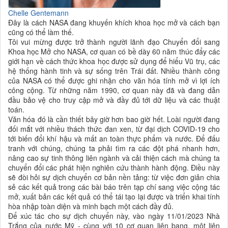
Chelle Gentemann
Đây là cách NASA đang khuyến khích khoa học mở và cách bạn
cũng có thể làm thế.
Tôi vui mừng được trở thành người lãnh đạo Chuyển đổi sang
Khoa học Mở cho NASA, cơ quan có bề dày 60 năm thúc đẩy các
giới hạn về cách thức khoa học được sử dụng để hiểu Vũ trụ, các
hệ thống hành tinh và sự sống trên Trái đất. Nhiều thành công
của NASA có thể được ghi nhận cho văn hóa tính mở vì lợi ích
công cộng. Từ những năm 1990, cơ quan này đã và đang dẫn
đầu bảo vệ cho truy cập mở và đầy đủ tới dữ liệu và các thuật
toán.
Văn hóa đó là cần thiết bây giờ hơn bao giờ hết. Loài người đang
đối mắt với nhiều thách thức đan xen, từ đại dịch
COVID-19 cho
tới
biến đổi khí hậu và mất an toàn thực phẩm và nước.
Để đấu
tranh với chúng, chúng ta phải tìm ra các đột phá nhanh hơn,
nâng cao sự tinh thông liên ngành và cải thiện cách mà chúng ta
chuyển đổi các phát hiện nghiên cứu thành hành động.
Điều này
sẽ đòi hỏi sự dịch chuyển cơ bản nền tảng: từ việc đơn giản chia
sẻ các kết quả trong các bài báo trên tạp chí sang việc cộng tác
mở, xuất bản các kết quả có thể tái tạo lại được và triển khai tính
hòa nhập toàn diện và minh bạch một cách đầy đủ.
Để xúc tác cho sự dịch chuyển này, vào ngày 11/01/2023 Nhà
Trắng của nước Mỹ - cùng với 10 cơ quan liên bang, một liên