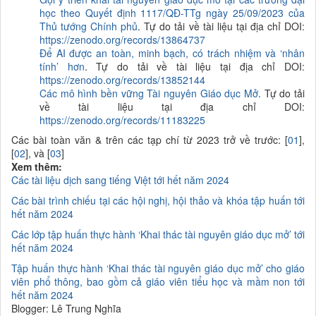
học theo Quyết định 1117/QĐ-TTg ngày 25/09/2023 của
Thủ tướng Chính phủ
. Tự do tải về tài liệu tại địa chỉ DOI:
https://zenodo.org/records/13864737
Để AI được an toàn, minh bạch, có trách nhiệm và ‘nhân
tính’ hơn
. Tự do tải về tài liệu tại địa chỉ DOI:
https://zenodo.org/records/13852144
Các mô hình bền vững Tài nguyên Giáo dục Mở
. Tự do tải
về tài liệu tại địa chỉ DOI:
https://zenodo.org/records/11183225
Các bài toàn văn & trên các tạp chí từ 2023 trở về trước: [
01
],
[
02
], và [
03
]
Xem thêm:
Các tài liệu dịch sang tiếng Việt tới hết năm 2024
Các bài trình chiếu tại các hội nghị, hội thảo và khóa tập huấn tới
hết năm 2024
Các lớp tập huấn thực hành ‘Khai thác tài nguyên giáo dục mở’ tới
hết năm 2024
Tập huấn thực hành ‘Khai thác tài nguyên giáo dục mở’ cho giáo
viên phổ thông, bao gồm cả giáo viên tiểu học và mầm non tới
hết năm 2024
Blogger: Lê Trung Nghĩa