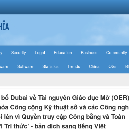
hy
Security
Legal
Education
Business
Community
ware
Software
Statistics
Trends
China
OSs
B
 bố Dubai về Tài nguyên Giáo dục Mở (OER)
óa Công cộng Kỹ thuật số và các Công ngh
i lên vì Quyền truy cập Công bằng và Toàn
i Tri thức’ - bản dịch sang tiếng Việt