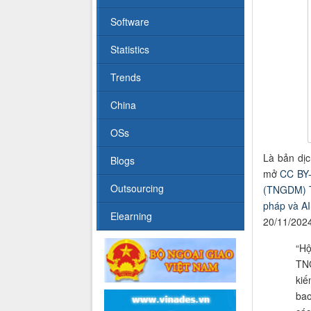
Software
Statistics
Trends
China
OSs
Là bản dịc
Blogs
mở
CC BY-
Outsourcing
(TNGDM) T
pháp và AI
Elearning
20/11/2024
“
Hộ
TNG
kiế
bao