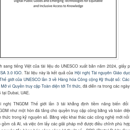
h sang tiếng Việt của tài liệu do UNESCO xuất bản năm 2024, giấy 
SA 3.0 IGO
. Tài liệu này là kết quả của
Hội nghị Tài nguyên Giáo dụ
hế giới của UNESCO lần 3 về Hàng hóa Công cộng Kỹ thuật số: Các 
 Mở vì Quyền truy cập Toàn diện tới Tri thức
, đã diễn ra trong các ngày
 tại Dubai, UAE.
i nghị TNGDM Thế giới lần 3 tái khẳng định tiềm năng biến đổi
DM như một hòn đá tảng cho quyền truy cập công bằng và toàn diện
n thức trong
kỷ nguyên số
. Bằng việc khai thác các công nghệ mới nổi 
 gồm cả AI, và việc ôm lấy các giải pháp mở được điều chỉnh phù hợp