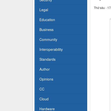
Thứ sáu - 17
Legal
Education
Business
Community
Interoperability
Standards
Author
Opinions
CC
Cloud
Hardware