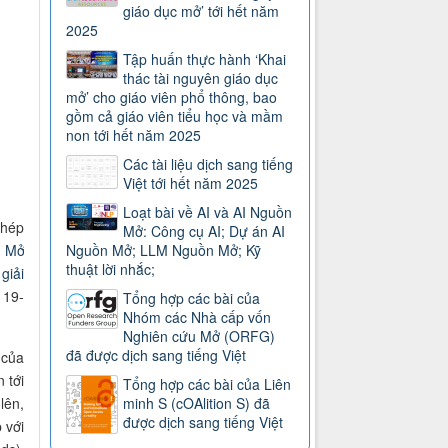
giáo dục mở’ tới hết năm
2025
Tập huấn thực hành ‘Khai
thác tài nguyên giáo dục
mở’ cho giáo viên phổ thông, bao
gồm cả giáo viên tiểu học và mầm
non tới hết năm 2025
Các tài liệu dịch sang tiếng
Việt tới hết năm 2025
Loạt bài về AI và AI Nguồn
phép
Mở: Công cụ AI; Dự án AI
Nguồn Mở; LLM Nguồn Mở; Kỹ
c Mở
thuật lời nhắc;
giải
 19-
Tổng hợp các bài của
Nhóm các Nhà cấp vốn
Nghiên cứu Mở (ORFG)
đã được dịch sang tiếng Việt
 của
 tới
Tổng hợp các bài của Liên
minh S (cOAlition S) đã
lên,
được dịch sang tiếng Việt
 với