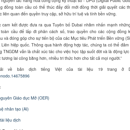
 nguyên tắc hàng hóa công cộng
kỹ thuật số -
DPG (Digital Public Goo
g đồng toàn cầu có thể thúc đẩy đổi mới đồng thời giải quyết các t
c liên quan đến quyền truy cập
, sở hữu trí tuệ và tính bền vững.
c cam kết được đưa ra qua Tuyên bố Dubai nhằm nhấn mạnh nhữn
 toàn cầu để lấp đi phân cách số, trao quyền cho các cộng đồng 
u và đóng góp cho sự tiến bộ của các Mục tiêu Phát triển Bền vững
(
 Liên hiệp quốc. Thông qua hành động hợp tác, chúng ta có thể đảm
g TNGDM vẫn là chất xúc tác cho việc
học tập suốt đời
và là động lực
 tương lai công bằng hơn, nhiều tri thức hơn cho tất cả mọi người.
”
ải về bản dịch tiếng Việt của tài liệu 19 trang ở D
enodo.14675896
:
nguyên Giáo dục Mở (OER)
tuệ nhân tạo (AI)
ài liệu dịch