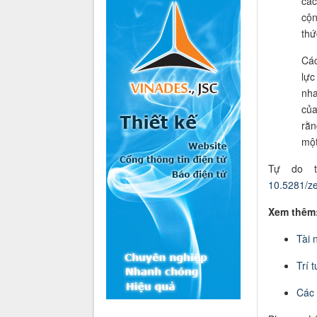
các
cộn
thứ
Cá
lực
nha
của
rằn
một
Tự do t
10.5281/z
Xem thêm
Tài 
Trí 
Các t