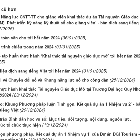
 cũ hơn
Năng lực CNTT-TT cho giảng viên khai thác dự án Tài nguyên Giáo dục
. Phát triển Kỹ năng Kỹ thuật số cho giảng viên’ - bản dịch sang tiếng
1/2025)
(06/01/2025)
 toàn văn cho tới hết năm 2024
(03/01/2025)
 trình chiếu trong năm 2024
 tập huấn thực hành ‘Khai thác tài nguyên giáo dục mở’ tới hết năm 20
25)
(01/01/2025)
 liệu dịch sang tiếng Việt tới hết năm 2024
(25/12/2024)
ổi về Chuyển đổi số và Khung năng lực số cho công dân
hực hành khai thác Tài nguyên Giáo dục Mở tại Trường Đại học Quy Nh
(23/12/2024)
2/2024
o: Khung Phương pháp luận Tinh gọn. Kết quả dự án 1 Nhiệm vụ 2’ - b
(20/12/2024)
tiếng Việt
rào Bình dân học vụ số: Mục tiêu, đối tượng, nội dung, nguồn lực,
(19/12/2024)
ức tổ chức thực hiện
họn phương pháp. Kết quả dự án 1 Nhiệm vụ 1’ của Dự án DGI Tourism -
(18/12/2024)
ang tiếng Việt