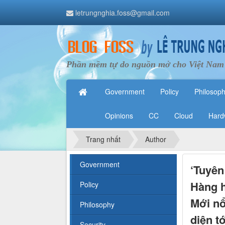
letrungnghia.foss@gmail.com
Phần mềm tự do nguồn mở cho Việt Nam
Government
Policy
Philosop
Opinions
CC
Cloud
Hard
Trang nhất
Author
Government
‘Tuyên
Hàng h
Policy
Mới nổ
Philosophy
diện tớ
Security