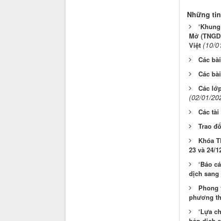
Những tin
‘Khung 
Mở (TNGDM)
(10/0
Việt
Các bài
Các bài
Các lớp
(02/01/20
Các tài
Trao đ
Khóa T
23 và 24/1
‘Báo cá
dịch sang 
Phong t
phương th
‘Lựa c
bản dịch s