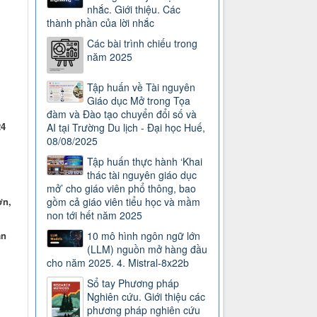
nhắc. Giới thiệu. Các
thành phần của lời nhắc
Các bài trình chiếu trong
năm 2025
Tập huấn về Tài nguyên
Giáo dục Mở trong Tọa
đàm và Đào tạo chuyển đổi số và
24
AI tại Trường Du lịch - Đại học Huế,
08/08/2025
Tập huấn thực hành ‘Khai
thác tài nguyên giáo dục
mở’ cho giáo viên phổ thông, bao
gồm cả giáo viên tiểu học và mầm
ơn,
non tới hết năm 2025
10 mô hình ngôn ngữ lớn
ản
(LLM) nguồn mở hàng đầu
cho năm 2025. 4. Mistral-8x22b
Sổ tay Phương pháp
Nghiên cứu. Giới thiệu các
phương pháp nghiên cứu