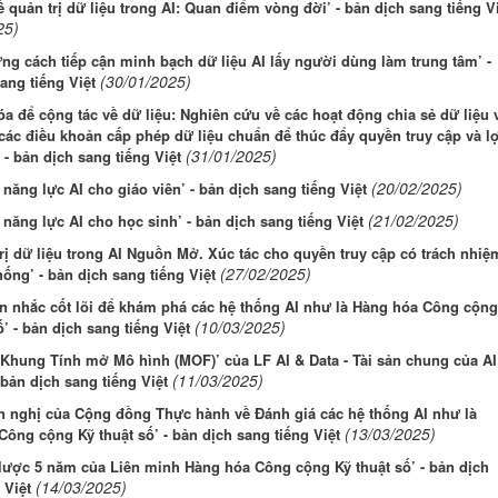
ề quản trị dữ liệu trong AI: Quan điểm vòng đời’ - bản dịch sang tiếng V
25)
ng cách tiếp cận minh bạch dữ liệu AI lấy người dùng làm trung tâm’ -
(30/01/2025)
ang tiếng Việt
a để cộng tác về dữ liệu: Nghiên cứu về các hoạt động chia sẻ dữ liệu 
 các điều khoản cấp phép dữ liệu chuẩn để thúc đẩy quyền truy cập và lợ
(31/01/2025)
’ - bản dịch sang tiếng Việt
(20/02/2025)
năng lực AI cho giáo viên’ - bản dịch sang tiếng Việt
(21/02/2025)
năng lực AI cho học sinh’ - bản dịch sang tiếng Việt
rị dữ liệu trong AI Nguồn Mở. Xúc tác cho quyền truy cập có trách nhiệ
(27/02/2025)
hống’ - bản dịch sang tiếng Việt
n nhắc cốt lõi để khám phá các hệ thống AI như là Hàng hóa Công cộng
(10/03/2025)
ố’ - bản dịch sang tiếng Việt
 Khung Tính mở Mô hình (MOF)’ của LF AI & Data - Tài sản chung của AI
(11/03/2025)
 bản dịch sang tiếng Việt
n nghị của Cộng đồng Thực hành về Đánh giá các hệ thống AI như là
(13/03/2025)
ông cộng Kỹ thuật số’ - bản dịch sang tiếng Việt
lược 5 năm của Liên minh Hàng hóa Công cộng Kỹ thuật số’ - bản dịch
(14/03/2025)
 Việt