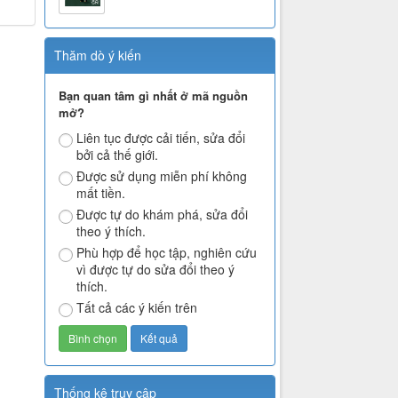
Thăm dò ý kiến
Bạn quan tâm gì nhất ở mã nguồn
mở?
Liên tục được cải tiến, sửa đổi
bởi cả thế giới.
Được sử dụng miễn phí không
mất tiền.
Được tự do khám phá, sửa đổi
theo ý thích.
Phù hợp để học tập, nghiên cứu
vì được tự do sửa đổi theo ý
thích.
Tất cả các ý kiến trên
Thống kê truy cập