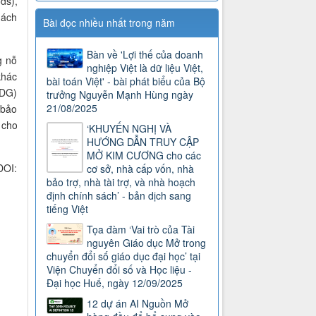
ds),
hách
Bài đọc nhiều nhất trong năm
Bàn về 'Lợi thế của doanh
g nỗ
nghiệp Việt là dữ liệu Việt,
khác
bài toán Việt' - bài phát biểu của Bộ
SDG)
trưởng Nguyễn Mạnh Hùng ngày
21/08/2025
 bảo
 cho
‘KHUYẾN NGHỊ VÀ
HƯỚNG DẪN TRUY CẬP
MỞ KIM CƯƠNG cho các
OI:
cơ sở, nhà cấp vốn, nhà
bảo trợ, nhà tài trợ, và nhà hoạch
định chính sách’ - bản dịch sang
tiếng Việt
Tọa đàm ‘Vai trò của Tài
nguyên Giáo dục Mở trong
chuyển đổi số giáo dục đại học’ tại
Viện Chuyển đổi số và Học liệu -
Đại học Huế, ngày 12/09/2025
12 dự án AI Nguồn Mở