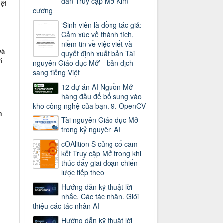
dẫn Truy cập Mở Kim
iệt
cương
‘Sinh viên là đồng tác giả:
Cảm xúc về thành tích,
niềm tin về việc viết và
và
quyết định xuất bản Tài
i
nguyên Giáo dục Mở’ - bản dịch
sang tiếng Việt
12 dự án AI Nguồn Mở
hàng đầu để bổ sung vào
kho công nghệ của bạn. 9. OpenCV
m
Tài nguyên Giáo dục Mở
trong kỷ nguyên AI
cOAlition S củng cố cam
kết Truy cập Mở trong khi
thúc đẩy giai đoạn chiến
lược tiếp theo
Hướng dẫn kỹ thuật lời
nhắc. Các tác nhân. Giới
thiệu các tác nhân AI
Hướng dẫn kỹ thuật lời