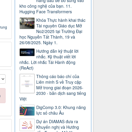
hàng đầu để bổ sung vào
kho công nghệ của bạn. 11.
Hugging Face Transformers
Khóa Thực hành khai thác
Tài nguyên Giáo dục Mở
Trung
No2/2025 tại Trường Đại
học Nguyễn Tất Thành, 19 và
26/08/2025. Ngày 1.
Hướng dẫn kỹ thuật lời
nhắc. Kỹ thuật viết lời
nhắc. Lời nhắc Tái Hành động
(ReAct)
Thông cáo báo chí của
Liên minh S về Truy cập
Mở trong giai đoạn 2026-
2030 - bản dịch sang tiếng
n
Việt
DigComp 3.0: Khung năng
lực số châu Âu
Dự án DIAMAS đưa ra
Khuyến nghị và Hướng