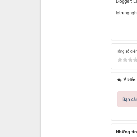
Blogger: L
letrungng
Tổng số điểm
Ý kiến
Bạn cần
Những tin