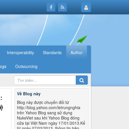
Interoperability
Standards
Author
logs
Outsourcing
Về Blog này
:
Blog này được chuyển đổi từ
ệ
http://blog.yahoo.com/letrungnghia
trên Yahoo Blog sang sử dụng
NukeViet sau khi Yahoo Blog đóng
cửa tại Việt Nam ngày 17/01/2013.Kể
từ ngày 07/02/2013, thông tin trên