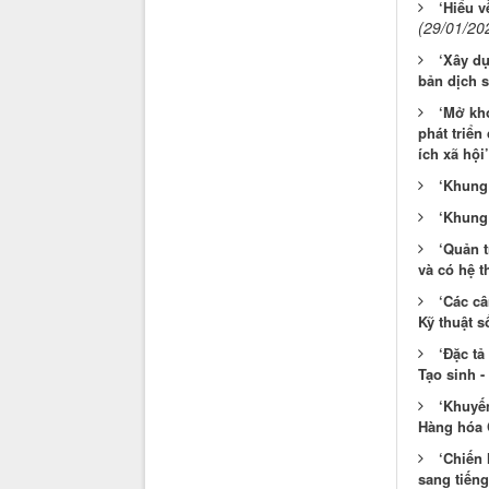
‘Hiểu v
(29/01/20
‘Xây dự
bản dịch s
‘Mở khó
phát triển
ích xã hội
‘Khung 
‘Khung 
‘Quản t
và có hệ t
‘Các câ
Kỹ thuật s
‘Đặc tả
Tạo sinh -
‘Khuyế
Hàng hóa C
‘Chiến 
sang tiếng