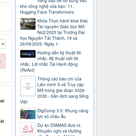
hàng đầu để bổ sung vào
kho công nghệ của bạn. 11.
Hugging Face Transformers
Khóa Thực hành khai thác
Tài nguyên Giáo dục Mở
No2/2025 tại Trường Đại
học Nguyễn Tất Thành, 19 và
26/08/2025. Ngày 1.
Hướng dẫn kỹ thuật lời
nhắc. Kỹ thuật viết lời
n
nhắc. Lời nhắc Tái Hành động
(ReAct)
Thông cáo báo chí của
Liên minh S về Truy cập
Mở trong giai đoạn 2026-
2030 - bản dịch sang tiếng
uật
Việt
i
DigComp 3.0: Khung năng
lực số châu Âu
iệt
Dự án DIAMAS đưa ra
Khuyến nghị và Hướng