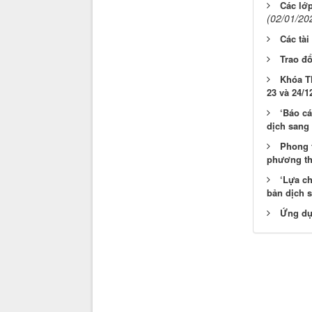
Các lớp
(02/01/20
Các tài
Trao đ
Khóa T
23 và 24/1
‘Báo cá
dịch sang 
Phong t
phương th
‘Lựa c
bản dịch s
Ứng dụn