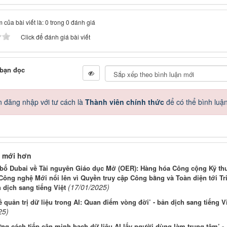
 của bài viết là: 0 trong 0 đánh giá
Click để đánh giá bài viết
 bạn đọc
 đăng nhập với tư cách là
Thành viên chính thức
để có thể bình luậ
 mới hơn
 bố Dubai về Tài nguyên Giáo dục Mở (OER): Hàng hóa Công cộng Kỹ th
Công nghệ Mới nổi lên vì Quyền truy cập Công bằng và Toàn diện tới Tr
(17/01/2025)
n dịch sang tiếng Việt
ề quản trị dữ liệu trong AI: Quan điểm vòng đời’ - bản dịch sang tiếng V
25)
ng cách tiếp cận minh bạch dữ liệu AI lấy người dùng làm trung tâm’ -