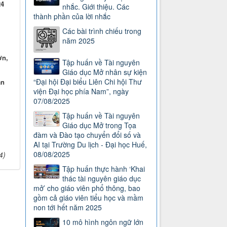
24
nhắc. Giới thiệu. Các
thành phần của lời nhắc
Các bài trình chiếu trong
năm 2025
ơn,
Tập huấn về Tài nguyên
Giáo dục Mở nhân sự kiện
“Đại hội Đại biểu Liên Chi hội Thư
ản
viện Đại học phía Nam”, ngày
07/08/2025
Tập huấn về Tài nguyên
Giáo dục Mở trong Tọa
đàm và Đào tạo chuyển đổi số và
AI tại Trường Du lịch - Đại học Huế,
08/08/2025
4)
Tập huấn thực hành ‘Khai
thác tài nguyên giáo dục
mở’ cho giáo viên phổ thông, bao
gồm cả giáo viên tiểu học và mầm
non tới hết năm 2025
10 mô hình ngôn ngữ lớn