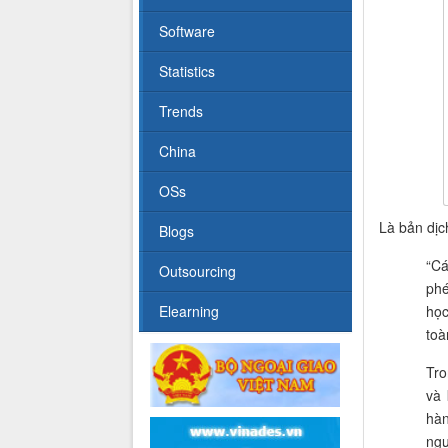
Software
Statistics
Trends
China
OSs
Là bản dịc
Blogs
“Cá
Outsourcing
phé
Elearning
học
toà
Tro
và 
hàn
ngư