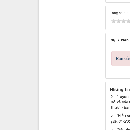
Tổng số điểm
Ý kiến
Bạn cần
Những tin
‘Tuyên
số và các 
thức’ - bả
‘Hiểu v
(29/01/20
‘Xây dự