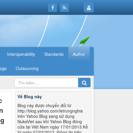
Interoperability
Standards
Author
logs
Outsourcing
Về Blog này
c
Blog này được chuyển đổi từ
n
http://blog.yahoo.com/letrungnghia
trên Yahoo Blog sang sử dụng
ng
NukeViet sau khi Yahoo Blog đóng
cửa tại Việt Nam ngày 17/01/2013.Kể
từ ngày 07/02/2013, thông tin trên