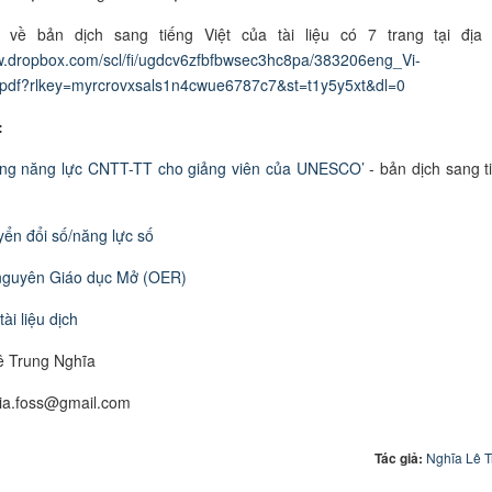
 về bản dịch sang tiếng Việt của tài liệu có 7 trang tại địa 
w.dropbox.com/scl/fi/ugdcv6zfbfbwsec3hc8pa/383206eng_Vi-
pdf?rlkey=myrcrovxsals1n4cwue6787c7&st=t1y5y5xt&dl=0
:
ng năng lực CNTT-TT cho giảng viên của UNESCO’
- bản dịch sang t
ển đổi số/năng lực số
nguyên Giáo dục Mở (OER)
ài liệu dịch
ê Trung Nghĩa
hia.foss@gmail.com
Tác giả:
Nghĩa Lê 