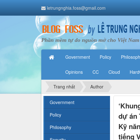
letrungnghia.foss@gmail.com
Phần mềm tự do nguồn mở cho Việt Nam
Government
Policy
Philosop
Opinions
CC
Cloud
Hard
Trang nhất
Author
Government
‘Khung
dự án 
Policy
Kỹ năn
Philosophy
tiếng V
Security