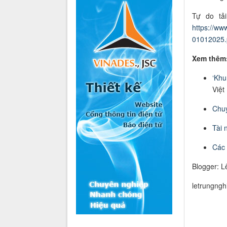
Tự do tải
https://ww
01012025.
Xem thêm
‘Khu
Việt
Chuy
Tài 
Các t
Blogger: L
letrungng