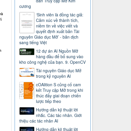
dẫn Truy cập Mở Kim
cương
và
‘Sinh viên là đồng tác giả:
i
Cảm xúc về thành tích,
niềm tin về việc viết và
quyết định xuất bản Tài
nguyên Giáo dục Mở’ - bản dịch
sang tiếng Việt
m
12 dự án AI Nguồn Mở
hàng đầu để bổ sung vào
kho công nghệ của bạn. 9. OpenCV
Tài nguyên Giáo dục Mở
trong kỷ nguyên AI
cOAlition S củng cố cam
kết Truy cập Mở trong khi
thúc đẩy giai đoạn chiến
lược tiếp theo
Hướng dẫn kỹ thuật lời
nhắc. Các tác nhân. Giới
thiệu các tác nhân AI
Hướng dẫn kỹ thuật lời