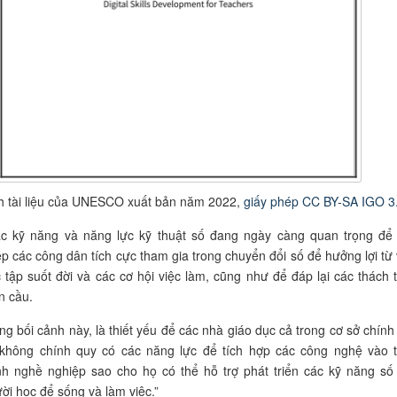
h tài liệu của UNESCO xuất bản năm 2022,
giấy phép CC BY-SA IGO 3
c kỹ năng và năng lực kỹ thuật số đang ngày càng quan trọng để
p các công dân tích cực tham gia trong chuyển đổi số để hưởng lợi từ 
 tập suốt đời và các cơ hội việc làm, cũng như để đáp lại các thách 
n cầu.
ng bối cảnh này, là thiết yếu để các nhà giáo dục cả trong cơ sở chính
không chính quy có các năng lực để tích hợp các công nghệ vào 
h nghề nghiệp sao cho họ có thể hỗ trợ phát triển các kỹ năng số
ời học để sống và làm việc.”