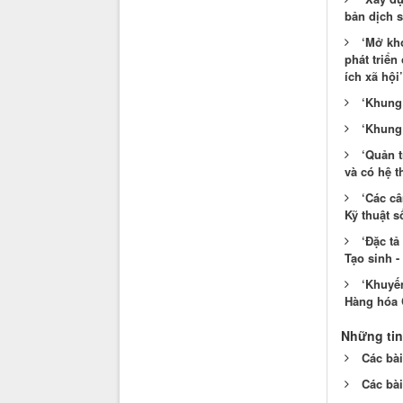
bản dịch s
‘Mở khó
phát triển
ích xã hội
‘Khung 
‘Khung 
‘Quản t
và có hệ t
‘Các câ
Kỹ thuật s
‘Đặc tả
Tạo sinh -
‘Khuyế
Hàng hóa C
Những tin
Các bài
Các bài