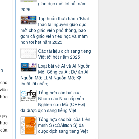
giáo dục mở’ tới hết năm
2025
Tập huấn thực hành ‘Khai
thác tài nguyên giáo dục
mở’ cho giáo viên phổ thông, bao
gồm cả giáo viên tiểu học và mầm
non tới hết năm 2025
Các tài liệu dịch sang tiếng
Việt tới hết năm 2025
Loạt bài về AI và AI Nguồn
.0
.
Mở: Công cụ AI; Dự án AI
Nguồn Mở; LLM Nguồn Mở; Kỹ
 cho
thuật lời nhắc;
việc
Tổng hợp các bài của
thức
Nhóm các Nhà cấp vốn
Nghiên cứu Mở (ORFG)
đã được dịch sang tiếng Việt
 quy
Tổng hợp các bài của Liên
thực
minh S (cOAlition S) đã
 của
được dịch sang tiếng Việt