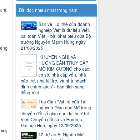
chỉ:
Bài đọc nhiều nhất trong năm
Bàn về 'Lợi thế của doanh
nghiệp Việt là dữ liệu Việt,
bài toán Việt' - bài phát biểu của Bộ
trưởng Nguyễn Mạnh Hùng ngày
21/08/2025
iếng
‘KHUYẾN NGHỊ VÀ
HƯỚNG DẪN TRUY CẬP
MỞ KIM CƯƠNG cho các
cơ sở, nhà cấp vốn, nhà
bảo trợ, nhà tài trợ, và nhà hoạch
định chính sách’ - bản dịch sang
tiếng Việt
Tọa đàm ‘Vai trò của Tài
nguyên Giáo dục Mở trong
chuyển đổi số giáo dục đại học’ tại
Viện Chuyển đổi số và Học liệu -
Đại học Huế, ngày 12/09/2025
Trung
12 dự án AI Nguồn Mở