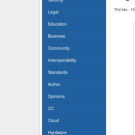
Thứ sáu - 10
Legal
Education
Business
Community
Interoperability
Standards
Author
Opinions
CC
Cloud
Hardware