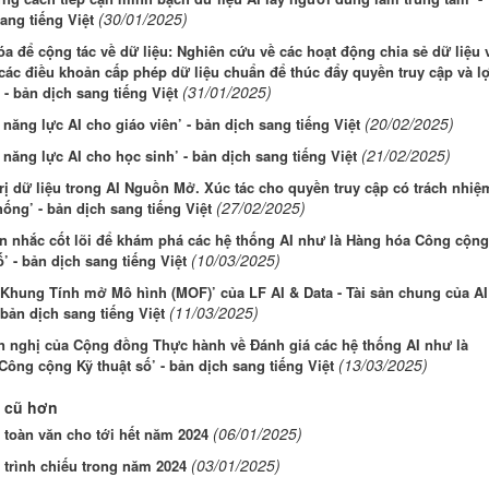
(30/01/2025)
ang tiếng Việt
a để cộng tác về dữ liệu: Nghiên cứu về các hoạt động chia sẻ dữ liệu 
 các điều khoản cấp phép dữ liệu chuẩn để thúc đẩy quyền truy cập và lợ
(31/01/2025)
’ - bản dịch sang tiếng Việt
(20/02/2025)
năng lực AI cho giáo viên’ - bản dịch sang tiếng Việt
(21/02/2025)
năng lực AI cho học sinh’ - bản dịch sang tiếng Việt
rị dữ liệu trong AI Nguồn Mở. Xúc tác cho quyền truy cập có trách nhiệ
(27/02/2025)
hống’ - bản dịch sang tiếng Việt
n nhắc cốt lõi để khám phá các hệ thống AI như là Hàng hóa Công cộng
(10/03/2025)
ố’ - bản dịch sang tiếng Việt
 Khung Tính mở Mô hình (MOF)’ của LF AI & Data - Tài sản chung của AI
(11/03/2025)
 bản dịch sang tiếng Việt
n nghị của Cộng đồng Thực hành về Đánh giá các hệ thống AI như là
(13/03/2025)
ông cộng Kỹ thuật số’ - bản dịch sang tiếng Việt
 cũ hơn
(06/01/2025)
 toàn văn cho tới hết năm 2024
(03/01/2025)
 trình chiếu trong năm 2024