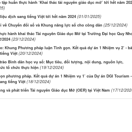
 tập huấn thực hành ‘Khai thác tài nguyên giáo dục mở’ tới hết năm 20
25)
(01/01/2025)
 liệu dịch sang tiếng Việt tới hết năm 2024
(25/12/2024)
ổi về Chuyển đổi số và Khung năng lực số cho công dân
hực hành khai thác Tài nguyên Giáo dục Mở tại Trường Đại học Quy Nh
(23/12/2024)
2/2024
o: Khung Phương pháp luận Tinh gọn. Kết quả dự án 1 Nhiệm vụ 2’ - b
(20/12/2024)
tiếng Việt
rào Bình dân học vụ số: Mục tiêu, đối tượng, nội dung, nguồn lực,
(19/12/2024)
ức tổ chức thực hiện
họn phương pháp. Kết quả dự án 1 Nhiệm vụ 1’ của Dự án DGI Tourism -
(18/12/2024)
ang tiếng Việt
(17/12/202
g và phát triển Tài nguyên Giáo dục Mở (OER) tại Việt Nam