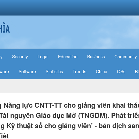
hy
Security
Legal
Education
Business
Community
ware
Software
Statistics
Trends
China
OSs
B
 Năng lực CNTT-TT cho giảng viên khai thá
Tài nguyên Giáo dục Mở (TNGDM). Phát triể
g Kỹ thuật số cho giảng viên’ - bản dịch sa
iệt