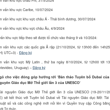
 vấn khu vực châu Phi, 31/5/2024
 vấn khu vực Caribe, 10/07/2024
 vấn khu vực khu vực châu Á - Thái bình dương, 30/07/2024
 vấn khu vực khu vực châu Âu, 4/9/2024
ấn khu vực tiếp theo sẽ được tổ chức vào tháng 9 và 10/2024:
 vấn khu vực các quốc gia Ả rập (21/10/2024, từ 13h00 đến 14h25
H) UTC+3) -
Đăng ký
 vấn khu vực Mỹ Latin , thứ ba ngày 8/10/2024, từ 12h00 tới 1
tevideo, Uruguay) –
Đăng ký
gỏ cho việc đóng góp hướng tới ‘Bản thảo Tuyên bố Dubai của
nguyên Giáo dục Mở Thế giới lần 3 của UNESCO‘
Tài nguyên Giáo dục Mở Thế giới lần 3 của UNESCO (19-20/11/2
E) sẽ kết thúc với Tuyên bố Dubai về Tài nguyên Giáo dục Mở: Tài
huật số và các công nghệ mới nổi lên vì Quyền truy cập Công bằn
ới Tri thức.