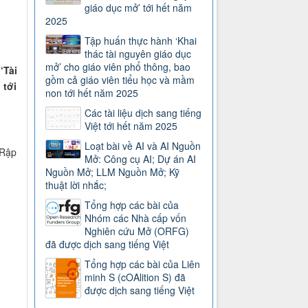
giáo dục mở’ tới hết năm
2025
Tập huấn thực hành ‘Khai
thác tài nguyên giáo dục
mở’ cho giáo viên phổ thông, bao
‘Tài
gồm cả giáo viên tiểu học và mầm
 tới
non tới hết năm 2025
Các tài liệu dịch sang tiếng
Việt tới hết năm 2025
Loạt bài về AI và AI Nguồn
 Rập
Mở: Công cụ AI; Dự án AI
Nguồn Mở; LLM Nguồn Mở; Kỹ
thuật lời nhắc;
Tổng hợp các bài của
Nhóm các Nhà cấp vốn
Nghiên cứu Mở (ORFG)
đã được dịch sang tiếng Việt
Tổng hợp các bài của Liên
minh S (cOAlition S) đã
được dịch sang tiếng Việt