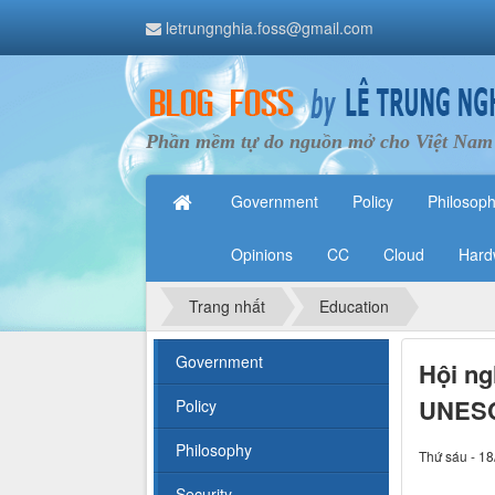
letrungnghia.foss@gmail.com
Phần mềm tự do nguồn mở cho Việt Nam
Government
Policy
Philosop
Opinions
CC
Cloud
Hard
Trang nhất
Education
Government
Hội ng
UNES
Policy
Philosophy
Thứ sáu - 18
Security