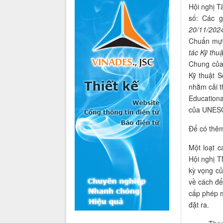
Hội nghị T
số: Các g
20/
11/
2024
Chuẩn mực
tác Kỹ thu
Chung của 
Kỹ thuật 
nhằm cải t
Education
của UNES
Để có thêm
Một loạt 
Hội nghị 
kỳ vọng c
về cách đ
cấp phép m
đặt ra.