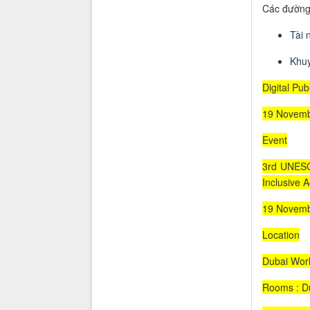
Các đường 
Tài 
K
hu
Digital Pu
19 Novemb
Event
3rd UNESC
Inclusive 
19 Novemb
Location
Dubai Worl
Rooms : Du