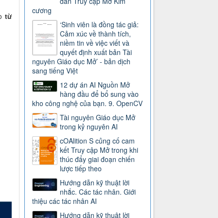
dẫn Truy cập Mở Kim
cương
ào
từ
‘Sinh viên là đồng tác giả:
Cảm xúc về thành tích,
niềm tin về việc viết và
quyết định xuất bản Tài
nguyên Giáo dục Mở’ - bản dịch
sang tiếng Việt
12 dự án AI Nguồn Mở
hàng đầu để bổ sung vào
kho công nghệ của bạn. 9. OpenCV
Tài nguyên Giáo dục Mở
trong kỷ nguyên AI
cOAlition S củng cố cam
kết Truy cập Mở trong khi
thúc đẩy giai đoạn chiến
lược tiếp theo
Hướng dẫn kỹ thuật lời
nhắc. Các tác nhân. Giới
thiệu các tác nhân AI
Hướng dẫn kỹ thuật lời