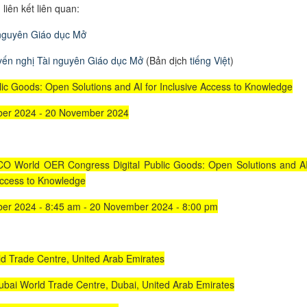
liên kết liên quan:
nguyên Giáo dục Mở
yến nghị
Tài nguyên Giáo dục Mở
(Bản dịch
tiếng Việt
)
blic Goods: Open Solutions and AI for Inclusive Access to Knowledge
er 2024 - 20 November 2024
O World OER Congress Digital Public Goods: Open Solutions and AI
Access to Knowledge
er 2024 - 8:45 am - 20 November 2024 - 8:00 pm
d Trade Centre, United Arab Emirates
bai World Trade Centre, Dubai, United Arab Emirates