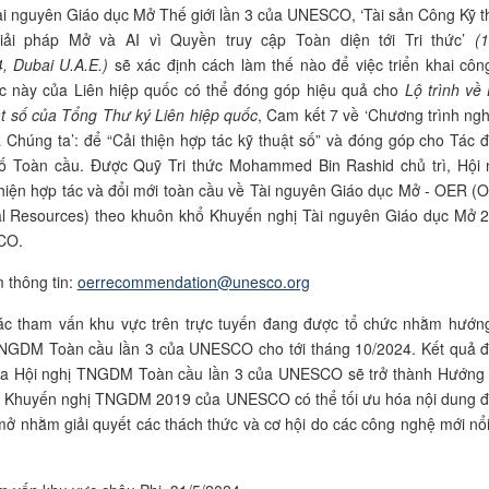
ài nguyên Giáo dục Mở Thế giới lần 3 của UNESCO, ‘Tài sản Công Kỹ t
iải pháp Mở và AI vì Quyền truy cập Toàn diện tới Tri thức’
(
, Dubai U.A.E.)
sẽ xác định cách làm thế nào để việc triển khai côn
 này của Liên hiệp quốc có thể đóng góp hiệu quả cho
Lộ trình về
ật số của Tổng Thư ký Liên hiệp quốc
, Cam kết 7 về ‘Chương trình ngh
Chúng ta’: để “Cải thiện hợp tác kỹ thuật số” và đóng góp cho Tác 
Số Toàn cầu. Được Quỹ Tri thức Mohammed Bin Rashid chủ trì, Hội 
hiện hợp tác và đổi mới toàn cầu về Tài nguyên Giáo dục Mở - OER (
al Resources) theo khuôn khổ Khuyến nghị Tài nguyên Giáo dục Mở 
CO.
 thông tin:
oerrecommendation@unesco.org
các tham vấn khu vực trên trực tuyến đang được tổ chức nhằm hướng
TNGDM Toàn cầu lần 3 của UNESCO cho tới tháng 10/2024. Kết quả 
ủa Hội nghị TNGDM Toàn cầu lần 3 của UNESCO sẽ trở thành Hướng
ể Khuyến nghị TNGDM 2019 của UNESCO có thể tối ưu hóa nội dung 
ở nhằm giải quyết các thách thức và cơ hội do các công nghệ mới nổi