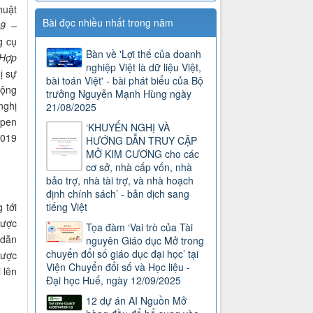
huật
Bài đọc nhiều nhất trong năm
19 –
g cụ
Bàn về 'Lợi thế của doanh
 Hợp
nghiệp Việt là dữ liệu Việt,
ị sự
bài toán Việt' - bài phát biểu của Bộ
động
trưởng Nguyễn Mạnh Hùng ngày
nghị
21/08/2025
Open
‘KHUYẾN NGHỊ VÀ
2019
HƯỚNG DẪN TRUY CẬP
MỞ KIM CƯƠNG cho các
cơ sở, nhà cấp vốn, nhà
bảo trợ, nhà tài trợ, và nhà hoạch
định chính sách’ - bản dịch sang
 tới
tiếng Việt
được
Tọa đàm ‘Vai trò của Tài
 dẫn
nguyên Giáo dục Mở trong
chuyển đổi số giáo dục đại học’ tại
được
Viện Chuyển đổi số và Học liệu -
 lên
Đại học Huế, ngày 12/09/2025
12 dự án AI Nguồn Mở