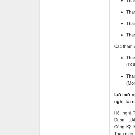
Tham
Tham
Tham
Tham
Các tham v
Tham
(DO
Tham
(Mon
Lời mời n
nghị Tài 
Hội nghị 
Dubai, UA
Công Kỹ t
Toàn diện t