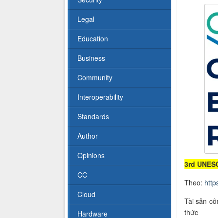
Legal
Education
Business
Community
Interoperability
Standards
Author
Opinions
3rd UNES
CC
Theo:
http
Cloud
Tài sản cô
thức
Hardware