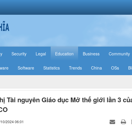
hy
Security
Legal
Education
Business
Community
ware
Software
Statistics
Trends
China
OSs
B
hị Tài nguyên Giáo dục Mở thế giới lần 3 củ
CO
/10/2024 06:01