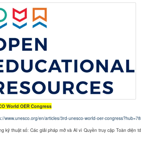
CO World OER Congress
s://www.unesco.org/en/articles/3rd-unesco-world-oer-congress?hub=78
ng kỹ thuật số: Các giải pháp mở và AI vì Quyền truy cập Toàn diện tới