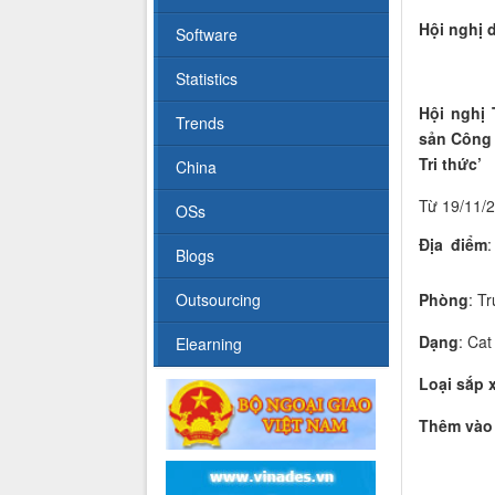
Hội nghị d
Software
Statistics
Hội nghị
Trends
sản Công 
Tri thức’
China
Từ 19/11/2
OSs
Địa điểm
:
Blogs
Phòng
: T
Outsourcing
Dạng
: Cat
Elearning
Loại sắp 
Thêm vào 