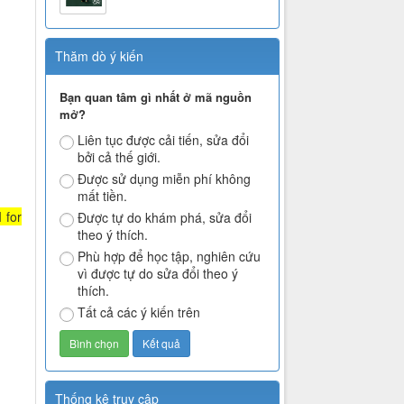
Thăm dò ý kiến
Bạn quan tâm gì nhất ở mã nguồn
mở?
Liên tục được cải tiến, sửa đổi
bởi cả thế giới.
Được sử dụng miễn phí không
mất tiền.
 for
Được tự do khám phá, sửa đổi
theo ý thích.
Phù hợp để học tập, nghiên cứu
vì được tự do sửa đổi theo ý
thích.
Tất cả các ý kiến trên
Thống kê truy cập