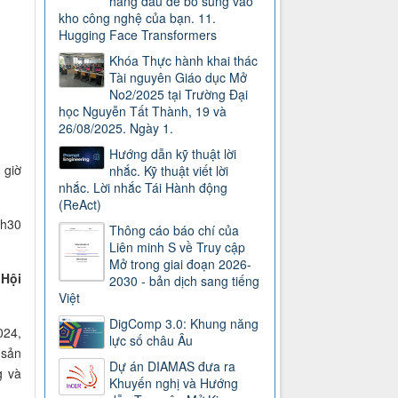
hàng đầu để bổ sung vào
kho công nghệ của bạn. 11.
Hugging Face Transformers
Khóa Thực hành khai thác
Tài nguyên Giáo dục Mở
No2/2025 tại Trường Đại
học Nguyễn Tất Thành, 19 và
26/08/2025. Ngày 1.
Hướng dẫn kỹ thuật lời
 giờ
nhắc. Kỹ thuật viết lời
nhắc. Lời nhắc Tái Hành động
(ReAct)
3h30
Thông cáo báo chí của
Liên minh S về Truy cập
Mở trong giai đoạn 2026-
 Hội
2030 - bản dịch sang tiếng
Việt
DigComp 3.0: Khung năng
024,
lực số châu Âu
 sản
Dự án DIAMAS đưa ra
g và
Khuyến nghị và Hướng