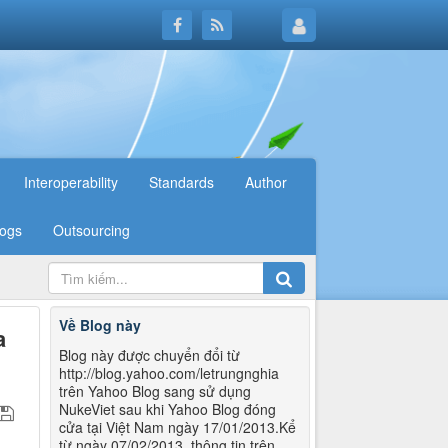
Interoperability
Standards
Author
logs
Outsourcing
Về Blog này
a
Blog này được chuyển đổi từ
http://blog.yahoo.com/letrungnghia
trên Yahoo Blog sang sử dụng
NukeViet sau khi Yahoo Blog đóng
cửa tại Việt Nam ngày 17/01/2013.Kể
từ ngày 07/02/2013, thông tin trên