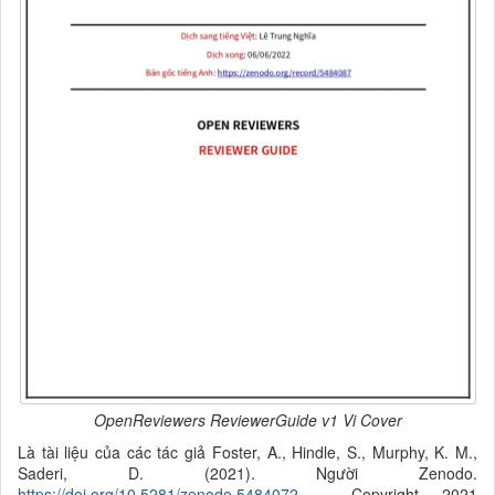
OpenReviewers ReviewerGuide v1 Vi Cover
Là tài liệu của các tác giả
Foster, A., Hindle, S., Murphy, K. M.,
Saderi, D. (2021).
Người
Zenodo.
https://doi.org/10.5281/zenodo.5484072
- Copyright 2021