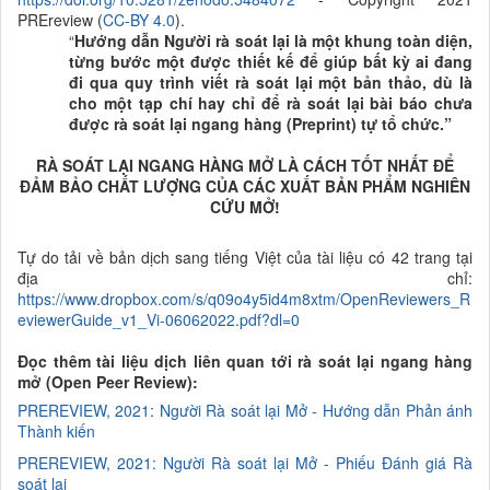
PREreview (
CC-BY 4.0
).
“
Hướng dẫn Người rà soát lại là một khung toàn diện,
từng bước một được thiết kế để giúp bất kỳ ai đang
đi qua quy trình viết rà soát lại một bản thảo, dù là
cho một tạp chí hay chỉ để rà soát lại bài báo chưa
được rà soát lại ngang hàng (Preprint) tự tổ chức.”
RÀ
SOÁT LẠI NGANG HÀNG MỞ LÀ CÁCH TỐT NHẤT ĐỂ
ĐẢM BẢO CHẤT LƯỢNG CỦA CÁC XUẤT BẢN PHẨM NGHIÊN
CỨU MỞ!
Tự do tải về bản dịch sang tiếng Việt của tài liệu có 42 trang tại
địa chỉ:
https://www.dropbox.com/s/q09o4y5id4m8xtm/OpenReviewers_R
eviewerGuide_v1_Vi-06062022.pdf?dl=0
Đọc thêm tài liệu dịch liên quan tới rà soát lại ngang hàng
mở (Open Peer Review):
PREREVIEW, 2021: N
gười
R
à soát lại
M
ở -
H
ướng dẫn
P
hản ánh
T
hành kiến
PREREVIEW, 2021: N
gười
R
à soát lại
M
ở -
P
hiếu Đánh giá
R
à
soát lại