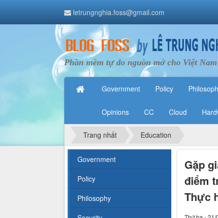
letrungnghia.foss@gmail.com
Phần mềm tự do nguồn mở cho Việt Nam
Government
Policy
Philosop
Opinions
CC
Cloud
Hard
Trang nhất
Education
Government
Gặp gi
điểm t
Policy
Thực 
Philosophy
Security
Thứ ba - 21/