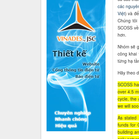
các
nguyên
Việt
) và để
Chúng tôi 
SCOSS về đ
hơn.
Nhóm sẽ g
công khai 
từng hạ tầ
Hãy theo d
SCOSS
ha
over 4.5 mi
cycle, the
we will so
As stated
funds for 
building a