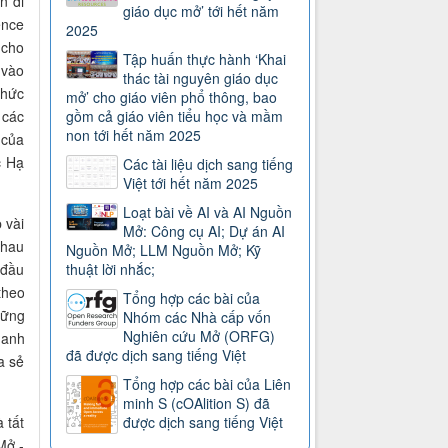
n đi
giáo dục mở’ tới hết năm
ence
2025
 cho
Tập huấn thực hành ‘Khai
 vào
thác tài nguyên giáo dục
thức
mở’ cho giáo viên phổ thông, bao
 các
gồm cả giáo viên tiểu học và mầm
non tới hết năm 2025
 của
c Hạ
Các tài liệu dịch sang tiếng
Việt tới hết năm 2025
Loạt bài về AI và AI Nguồn
 vài
Mở: Công cụ AI; Dự án AI
nhau
Nguồn Mở; LLM Nguồn Mở; Kỹ
 đầu
thuật lời nhắc;
theo
Tổng hợp các bài của
ững
Nhóm các Nhà cấp vốn
Nghiên cứu Mở (ORFG)
anh
đã được dịch sang tiếng Việt
ia sẻ
Tổng hợp các bài của Liên
minh S (cOAlition S) đã
 tất
được dịch sang tiếng Việt
Mở -