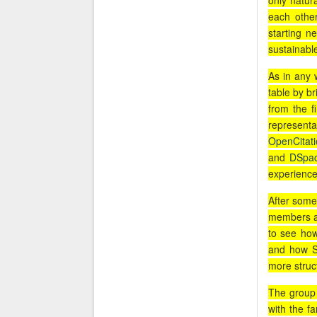
only natur
each othe
starting n
sustainabl
As in any 
table by b
from the f
represen
OpenCitati
and
DSpa
experience
After some 
members a
to see how
and how S
more struc
The group 
with the f