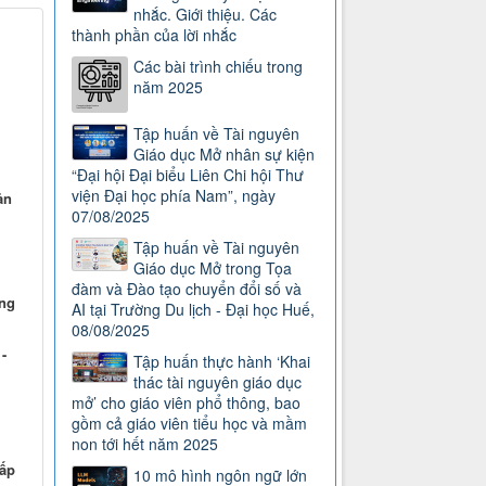
nhắc. Giới thiệu. Các
thành phần của lời nhắc
Các bài trình chiếu trong
năm 2025
Tập huấn về Tài nguyên
Giáo dục Mở nhân sự kiện
“Đại hội Đại biểu Liên Chi hội Thư
viện Đại học phía Nam”, ngày
ản
07/08/2025
Tập huấn về Tài nguyên
Giáo dục Mở trong Tọa
đàm và Đào tạo chuyển đổi số và
ng
AI tại Trường Du lịch - Đại học Huế,
08/08/2025
-
Tập huấn thực hành ‘Khai
thác tài nguyên giáo dục
mở’ cho giáo viên phổ thông, bao
gồm cả giáo viên tiểu học và mầm
non tới hết năm 2025
cấp
10 mô hình ngôn ngữ lớn