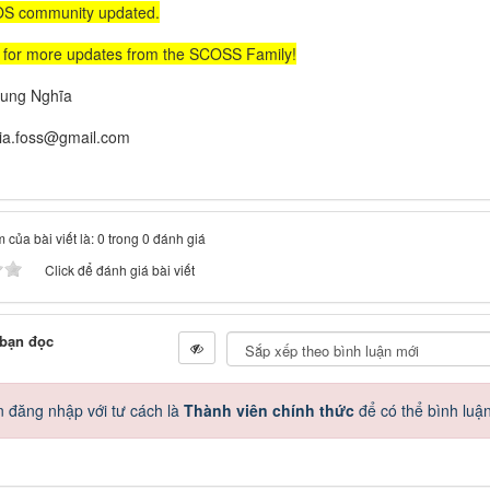
OS community updated.
 for more updates from the SCOSS Family!
rung Nghĩa
hia.foss@gmail.com
 của bài viết là: 0 trong 0 đánh giá
Click để đánh giá bài viết
 bạn đọc
 đăng nhập với tư cách là
Thành viên chính thức
để có thể bình luậ