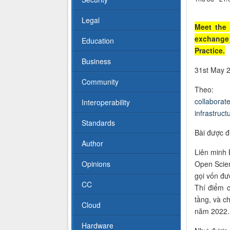
Legal
Meet the 
exchange 
Education
Practice.
Business
31st May 
Community
The
collaborat
Interoperability
infrastruc
Standards
Bài được đ
Author
Liên minh 
Opinions
Open Scien
gọi vốn đư
CC
Thí điểm 
tầng, và c
Cloud
năm 2022.
Hardware