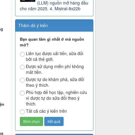
(LLM) nguồn mở hàng đầu
cho năm 2025. 4. Mistral-8x22b
Thăm dò ý kiến
ng
Bạn quan tâm gì nhất ở mã nguồn
mở?
Liên tục được cải tiến, sửa đổi
bởi cả thế giới.
Được sử dụng miễn phí không
mất tiền.
Được tự do khám phá, sửa đổi
theo ý thích.
Phù hợp để học tập, nghiên cứu
vì được tự do sửa đổi theo ý
thích.
iện
Tất cả các ý kiến trên
ng