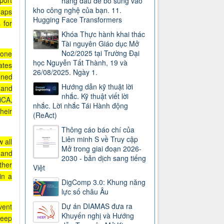
port
hàng đầu để bổ sung vào
kho công nghệ của bạn. 11.
haps
Hugging Face Transformers
 for
Khóa Thực hành khai thác
Tài nguyên Giáo dục Mở
No2/2025 tại Trường Đại
 one
học Nguyễn Tất Thành, 19 và
ates
26/08/2025. Ngày 1.
oned
Hướng dẫn kỹ thuật lời
and
nhắc. Kỹ thuật viết lời
iCA
,
nhắc. Lời nhắc Tái Hành động
heir
(ReAct)
Thông cáo báo chí của
Liên minh S về Truy cập
 all
Mở trong giai đoạn 2026-
 and
2030 - bản dịch sang tiếng
ther
Việt
in a
DigComp 3.0: Khung năng
lực số châu Âu
Dự án DIAMAS đưa ra
vent
Khuyến nghị và Hướng
keep