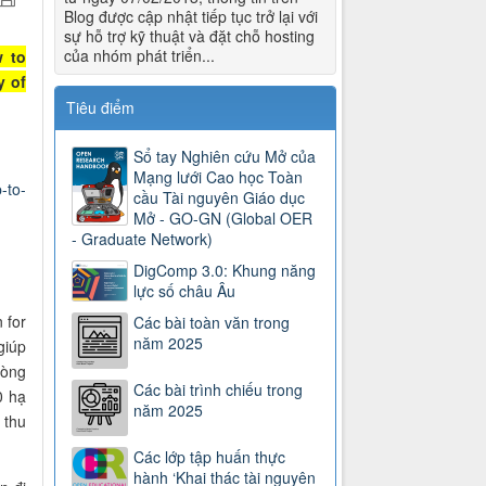
Blog được cập nhật tiếp tục trở lại với
sự hỗ trợ kỹ thuật và đặt chỗ hosting
của nhóm phát triển...
w to
y of
Tiêu điểm
Sổ tay Nghiên cứu Mở của
Mạng lưới Cao học Toàn
-to-
cầu Tài nguyên Giáo dục
Mở - GO-GN (Global OER
- Graduate Network)
DigComp 3.0: Khung năng
lực số châu Âu
n for
Các bài toàn văn trong
năm 2025
giúp
vòng
Các bài trình chiếu trong
0 hạ
năm 2025
 thu
Các lớp tập huấn thực
hành ‘Khai thác tài nguyên