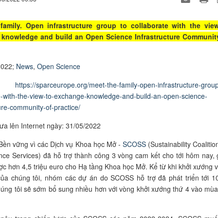
family. Open infrastructure group to collaborate with the vie
knowledge and build an Open Science Infrastructure Communit
2022;
News
,
Open Science
o:
https://sparceurope.org/meet-the-family-open-infrastructure-group
e-with-the-view-to-exchange-knowledge-and-build-an-open-science-
ture-community-of-practice/
ưa lên Internet ngày: 31/05/2022
Bền vững vì các Dịch vụ Khoa học Mở -
SCOSS
(Sustainability Coalitio
ce Services) đã hỗ trợ thành công 3 vòng cam kết cho tới hôm nay, 
ợc hơn 4,5 triệu euro cho Hạ tầng Khoa học Mở. Kể từ khi khởi xướng 
của chúng tôi, nhóm các dự án do SCOSS hỗ trợ đã phát triển tới 1
húng tôi sẽ sớm bổ sung nhiều hơn với vòng khởi xướng thứ 4 vào mùa