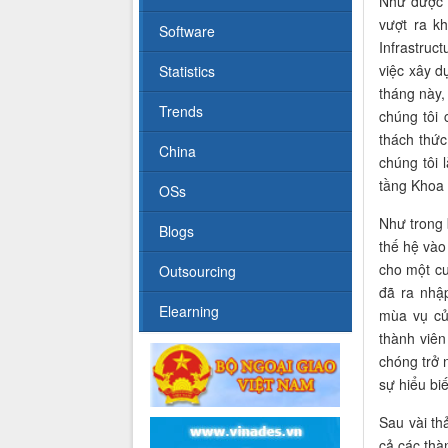
Như được 
vượt ra k
Software
Infrastruc
việc xây d
Statistics
tháng này,
Trends
chúng tôi 
thách thứ
China
chúng tôi 
tầng Khoa
OSs
Như trong
Blogs
thế hệ vào
cho một cu
Outsourcing
đã ra nhậ
Elearning
mùa vụ củ
thành viên
chóng trở 
sự hiểu bi
Sau vài th
cả các thà