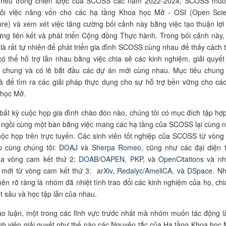
nêu trong chiến lược của SCOSS các năm 2022-2024, SCOSS muố
hỏi việc nâng vốn cho các hạ tầng Khoa học Mở - OSI (Open Sci
ture) và xem xét việc tăng cường bối cảnh này bằng việc tạo thuận lợi
ựng liên kết và phát triển Cộng đồng Thực hành. Trong bối cảnh này,
 là rất tự nhiên để phát triển gia đình SCOSS cùng nhau để thấy cách 
có thể hỗ trợ lẫn nhau bằng việc chia sẻ các kinh nghiệm, giải quyết
c chung và có lẽ bắt đầu các dự án mới cùng nhau. Mục tiêu chung
là để tìm ra các giải pháp thực dụng cho sự hỗ trợ bền vững cho cá
 học Mở.
 bất kỳ cuộc
họp
gia đình chào đón nào, chúng tôi
có mục đích tập hợp
 ngồi cùng một bàn bằng việc mang các hạ tầng của SCOSS lại cùng 
ộc họp trên trực tuyến. Các sinh viên tốt nghiệp của SCOSS từ vòng
p cùng chúng tôi:
DOAJ
và
Sherpa Romeo
,
cũng như các đại diện 
a vòng cam kết thứ 2
:
DOAB
/
OAPEN
,
PKP
,
và
OpenCitations
và nh
 mới từ vòng cam kết thứ 3:
arXiv
,
Redalyc
/
AmeliCA
,
và
DSpace
.
Nh
nên rõ ràng là nhóm đã nhiệt tình trao đổi các kinh nghiệm của họ
, ch
ết sâu và học tập lẫn của nhau.
ảo luận, một trong các lĩnh vực trước nhất mà nhóm muốn tác động là
nh viên giải quyết như thế nào các Nguyên tắc của Hạ tầng Khoa học 