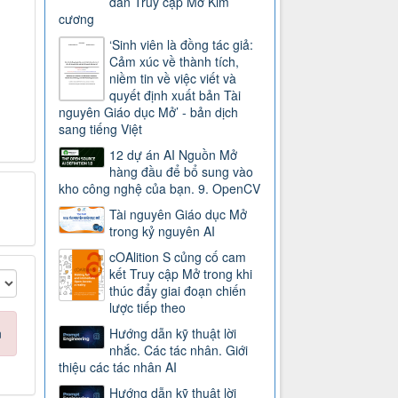
dẫn Truy cập Mở Kim
cương
‘Sinh viên là đồng tác giả:
Cảm xúc về thành tích,
niềm tin về việc viết và
quyết định xuất bản Tài
nguyên Giáo dục Mở’ - bản dịch
sang tiếng Việt
12 dự án AI Nguồn Mở
hàng đầu để bổ sung vào
kho công nghệ của bạn. 9. OpenCV
Tài nguyên Giáo dục Mở
trong kỷ nguyên AI
cOAlition S củng cố cam
kết Truy cập Mở trong khi
thúc đẩy giai đoạn chiến
lược tiếp theo
n
Hướng dẫn kỹ thuật lời
nhắc. Các tác nhân. Giới
thiệu các tác nhân AI
Hướng dẫn kỹ thuật lời