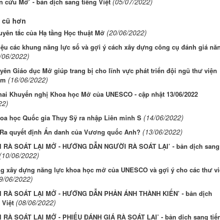
(05/07/2022)
 cứu Mở’ - bản dịch sang tiếng Việt
 cũ hơn
(20/06/2022)
uyên tắc của Hạ tầng Học thuật Mở
iệu các khung năng lực số và gợi ý cách xây dựng công cụ đánh giá nă
/06/2022)
yên Giáo dục Mở giúp trang bị cho lĩnh vực phát triển đội ngũ thư viện
(16/06/2022)
mm
khai Khuyến nghị Khoa học Mở của UNESCO - cập nhật 13/06/2022
22)
(14/06/2022)
oa học Quốc gia Thụy Sỹ ra nhập Liên minh S
(13/06/2022)
Ra quyết định Ẩn danh của Vương quốc Anh?
 RÀ SOÁT LẠI MỞ - HƯỚNG DẪN NGƯỜI RÀ SOÁT LẠI’ - bản dịch sang
(10/06/2022)
ng xây dựng năng lực khoa học mở của UNESCO và gợi ý cho các thư v
9/06/2022)
 RÀ SOÁT LẠI MỞ - HƯỚNG DẪN PHẢN ÁNH THÀNH KIẾN’ - bản dịch
(08/06/2022)
 Việt
 RÀ SOÁT LẠI MỞ - PHIẾU ĐÁNH GIÁ RÀ SOÁT LẠI’ - bản dịch sang tiế