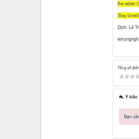
the wider 
Stay tuned
Dịch: Lê T
letrungng
Tổng số điểm
Ý kiến
Bạn cần