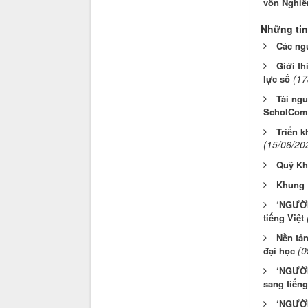
vốn Nghiên
Những tin
Các ng
Giới th
(17
lực số
Tài ngu
ScholCo
Triển 
(15/06/20
Quỹ Kh
Khung 
‘NGƯỜI
tiếng Việt
Nền tả
(0
đại học
‘NGƯỜI
sang tiếng
‘NGƯỜI