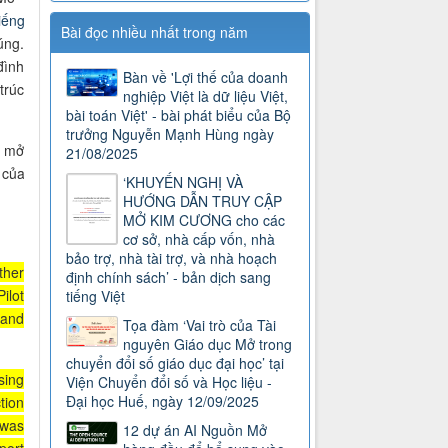
iếng
Bài đọc nhiều nhất trong năm
úng.
đình
Bàn về 'Lợi thế của doanh
trúc
nghiệp Việt là dữ liệu Việt,
bài toán Việt' - bài phát biểu của Bộ
trưởng Nguyễn Mạnh Hùng ngày
n mở
21/08/2025
 của
‘KHUYẾN NGHỊ VÀ
HƯỚNG DẪN TRUY CẬP
MỞ KIM CƯƠNG cho các
cơ sở, nhà cấp vốn, nhà
bảo trợ, nhà tài trợ, và nhà hoạch
ther
định chính sách’ - bản dịch sang
ilot
tiếng Việt
 and
Tọa đàm ‘Vai trò của Tài
nguyên Giáo dục Mở trong
chuyển đổi số giáo dục đại học’ tại
sing
Viện Chuyển đổi số và Học liệu -
Đại học Huế, ngày 12/09/2025
tion
 was
12 dự án AI Nguồn Mở