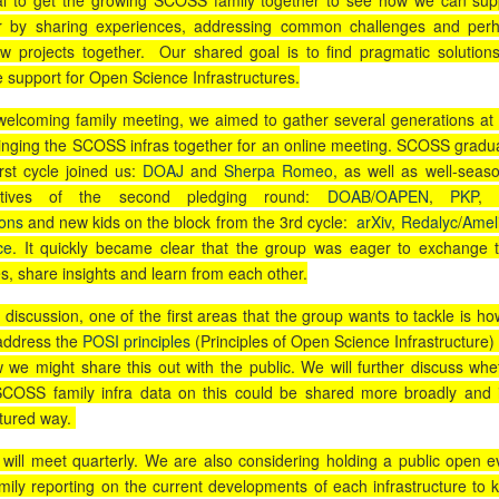
al to get the growing SCOSS family together to see how we can sup
r by sharing experiences, addressing common challenges and per
ew projects together. Our shared goal is to find pragmatic solutions
e support for Open Science Infrastructures.
welcoming family meeting, we aimed to gather several generations at
ringing the SCOSS infras together for an online meeting. SCOSS gradu
irst cycle joined us:
DOAJ
and
Sherpa Romeo
, as well as well-seas
tatives of the second pledging round:
DOAB
/
OAPEN
,
PKP
, 
ons
and new kids on the block from the 3rd cycle:
arXiv
,
Redalyc
/
Amel
ce
. It quickly became clear that the group was eager to exchange t
s, share insights and learn from each other.
discussion, one of the first areas that the group wants to tackle is how
ddress the
POSI principles
(Principles of Open Science Infrastructure)
 we might share this out with the public. We will further discuss whe
COSS family infra data on this could be shared more broadly and 
tured way.
will meet quarterly. We are also considering holding a public open e
amily reporting on the current developments of each infrastructure to 