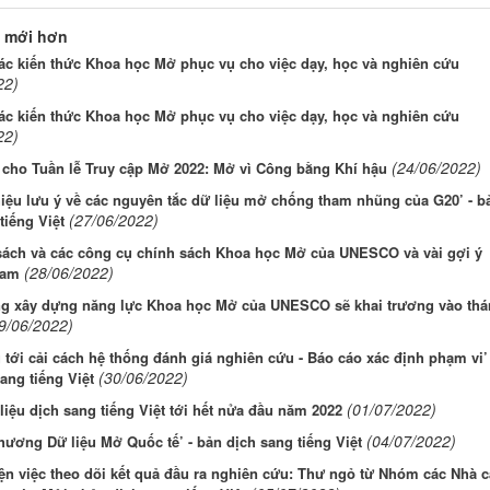
 mới hơn
ác kiến thức Khoa học Mở phục vụ cho việc dạy, học và nghiên cứu
22)
ác kiến thức Khoa học Mở phục vụ cho việc dạy, học và nghiên cứu
22)
(24/06/2022)
 cho Tuần lễ Truy cập Mở 2022: Mở vì Công bằng Khí hậu
hiệu lưu ý về các nguyên tắc dữ liệu mở chống tham nhũng của G20’ - b
(27/06/2022)
tiếng Việt
sách và các công cụ chính sách Khoa học Mở của UNESCO và vài gợi ý
(28/06/2022)
Nam
ng xây dựng năng lực Khoa học Mở của UNESCO sẽ khai trương vào thá
9/06/2022)
tới cải cách hệ thống đánh giá nghiên cứu - Báo cáo xác định phạm vi’ 
(30/06/2022)
ang tiếng Việt
(01/07/2022)
 liệu dịch sang tiếng Việt tới hết nửa đầu năm 2022
(04/07/2022)
hương Dữ liệu Mở Quốc tế’ - bản dịch sang tiếng Việt
iện việc theo dõi kết quả đầu ra nghiên cứu: Thư ngỏ từ Nhóm các Nhà 