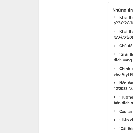
Những tin
Khai th
(22/06/20
Khai th
(23/06/20
Chủ đề
‘Giới t
dịch sang 
Chính 
cho Việt 
Nền tả
(2
12/2022
‘Hướng 
bản dịch s
Các tài
‘Hiến c
‘Cải th