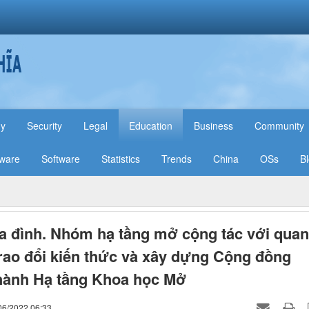
hy
Security
Legal
Education
Business
Community
ware
Software
Statistics
Trends
China
OSs
B
a đình. Nhóm hạ tầng mở cộng tác với quan
rao đổi kiến thức và xây dựng Cộng đồng
hành Hạ tầng Khoa học Mở
06/2022 06:33