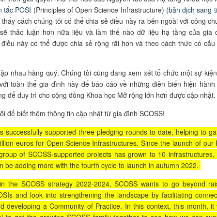
 tắc POSI
(
Principles of Open Science Infrastructure
) (
bản dịch sang t
 thấy cách chúng tôi có thể chia sẻ điều này ra bên ngoài với công ch
sẽ thảo luận hơn nữa liệu và làm thế nào dữ liệu hạ tầng của gia 
iều này có thể được chia sẻ rộng rãi hơn và theo cách thức có cấu 
ặp nhau hàng quý. Chúng tôi cũng đang xem xét tổ chức một sự kiệ
với toàn thể gia đình này để
báo cáo
về những diễn biến hiện hành
ng để duy trì cho cộng đồng Khoa học Mở rộng lớn hơn được cập nhật.
õi để biết thêm thông tin cập nhật từ gia đình SCOSS!
s successfully supported three pledging rounds to date, helping to ga
llion euros for Open Science Infrastructures. Since the launch of our P
 group of SCOSS-supported projects has grown to 10 infrastructures,
on be adding more with the fourth cycle to launch in autumn 2022.
 in the SCOSS strategy 2022-2024, SCOSS wants to go beyond rai
OSIs and look into strengthening the landscape by facilitating connec
nd developing a Community of Practice. In this context, this month, it