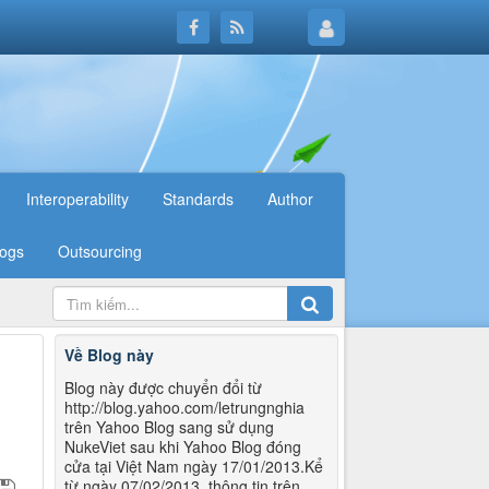
Interoperability
Standards
Author
logs
Outsourcing
Về Blog này
Blog này được chuyển đổi từ
http://blog.yahoo.com/letrungnghia
trên Yahoo Blog sang sử dụng
NukeViet sau khi Yahoo Blog đóng
cửa tại Việt Nam ngày 17/01/2013.Kể
từ ngày 07/02/2013, thông tin trên