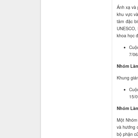
Ánh xạ và 
khu vực và
tâm đặc bi
UNESCO, b
khoa học 
Cuộc
7/06
Nhóm Làm
Khung giám
Cuộc
15/0
Nhóm Làm
Một Nhóm L
và hướng 
bộ phận củ