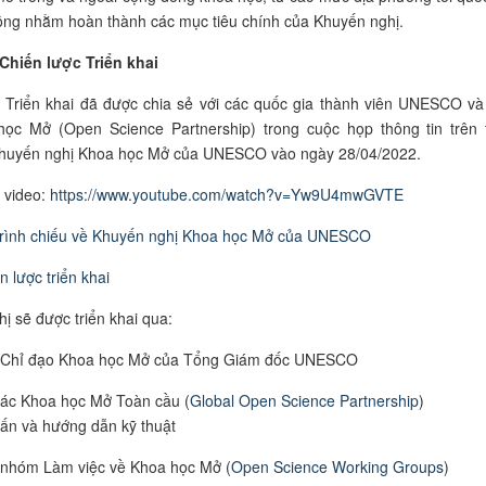
ng nhằm hoàn thành các mục tiêu chính của Khuyến nghị.
Chiến lược Triển khai
 Triển khai đã được chia sẻ với các quốc gia thành viên UNESCO và
học Mở (Open Science Partnership) trong cuộc họp thông tin trên 
Khuyến nghị Khoa học Mở của UNESCO vào ngày 28/04/2022.
 video:
https://www.youtube.com/watch?v=Yw9U4mwGVTE
trình chiếu về
K
huyến nghị Khoa học Mở
của UNESCO
n lược triển khai
ị sẽ được triển khai qua:
 Chỉ đạo Khoa học Mở của Tổng Giám đốc UNESCO
tác Khoa học Mở Toàn cầu (
Global Open Science Partnership
)
ấn và hướng dẫn kỹ thuật
nhóm Làm việc về Khoa học Mở (
Open Science Working Groups
)