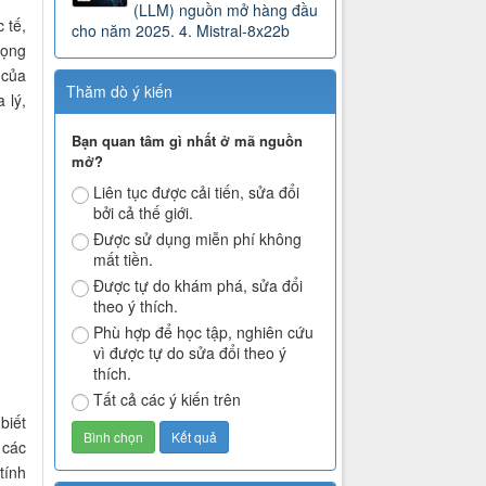
(LLM) nguồn mở hàng đầu
 tế,
cho năm 2025. 4. Mistral-8x22b
rọng
 của
Thăm dò ý kiến
 lý,
Bạn quan tâm gì nhất ở mã nguồn
mở?
Liên tục được cải tiến, sửa đổi
bởi cả thế giới.
Được sử dụng miễn phí không
mất tiền.
Được tự do khám phá, sửa đổi
theo ý thích.
Phù hợp để học tập, nghiên cứu
vì được tự do sửa đổi theo ý
thích.
Tất cả các ý kiến trên
biết
 các
tính