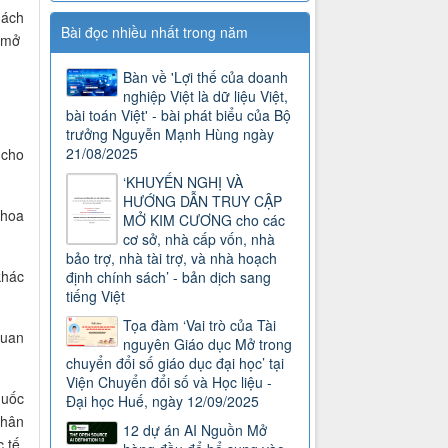
hách
Bài đọc nhiều nhất trong năm
 mở
Bàn về 'Lợi thế của doanh
nghiệp Việt là dữ liệu Việt,
bài toán Việt' - bài phát biểu của Bộ
trưởng Nguyễn Mạnh Hùng ngày
21/08/2025
 cho
‘KHUYẾN NGHỊ VÀ
HƯỚNG DẪN TRUY CẬP
khoa
MỞ KIM CƯƠNG cho các
cơ sở, nhà cấp vốn, nhà
bảo trợ, nhà tài trợ, và nhà hoạch
khác
định chính sách’ - bản dịch sang
tiếng Việt
Tọa đàm ‘Vai trò của Tài
quan
nguyên Giáo dục Mở trong
chuyển đổi số giáo dục đại học’ tại
Viện Chuyển đổi số và Học liệu -
quốc
Đại học Huế, ngày 12/09/2025
nhân
12 dự án AI Nguồn Mở
 tế,