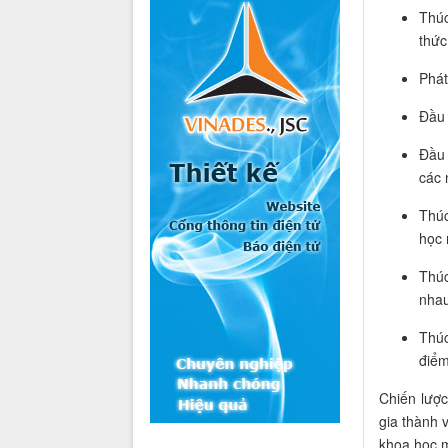
Thúc
thức
Phát
Đầu 
Đầu 
các 
Thúc
học
Thúc
nhau
Thúc
điểm
Chiến lược
gia thành 
khoa học 