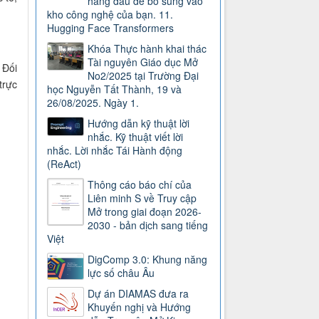
hàng đầu để bổ sung vào
kho công nghệ của bạn. 11.
Hugging Face Transformers
Khóa Thực hành khai thác
Tài nguyên Giáo dục Mở
 Đối
No2/2025 tại Trường Đại
trực
học Nguyễn Tất Thành, 19 và
26/08/2025. Ngày 1.
Hướng dẫn kỹ thuật lời
nhắc. Kỹ thuật viết lời
nhắc. Lời nhắc Tái Hành động
(ReAct)
Thông cáo báo chí của
Liên minh S về Truy cập
Mở trong giai đoạn 2026-
2030 - bản dịch sang tiếng
Việt
DigComp 3.0: Khung năng
lực số châu Âu
Dự án DIAMAS đưa ra
Khuyến nghị và Hướng