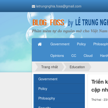
letrungnghia.foss@gmail.com
Phần mềm tự do nguồn mở cho Việt Nam
Government
Policy
Philosop
Opinions
CC
Cloud
Hard
Trang nhất
Education
Government
Triển 
cập nh
Policy
Philosophy
Thứ hai - 23
Security