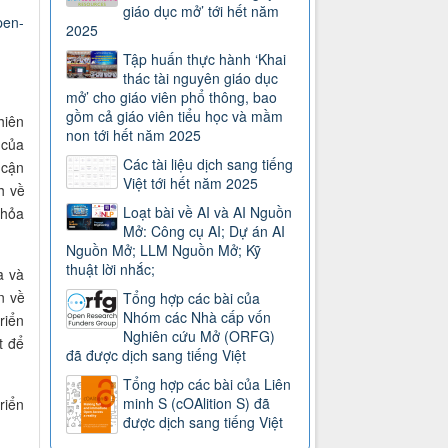
giáo dục mở’ tới hết năm
pen-
2025
Tập huấn thực hành ‘Khai
thác tài nguyên giáo dục
mở’ cho giáo viên phổ thông, bao
gồm cả giáo viên tiểu học và mầm
hiên
non tới hết năm 2025
 của
Các tài liệu dịch sang tiếng
 cận
Việt tới hết năm 2025
h về
Loạt bài về AI và AI Nguồn
thỏa
Mở: Công cụ AI; Dự án AI
Nguồn Mở; LLM Nguồn Mở; Kỹ
thuật lời nhắc;
a và
n về
Tổng hợp các bài của
Nhóm các Nhà cấp vốn
riển
Nghiên cứu Mở (ORFG)
t để
đã được dịch sang tiếng Việt
Tổng hợp các bài của Liên
minh S (cOAlition S) đã
riển
được dịch sang tiếng Việt