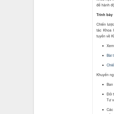
để hành độ
Trình bày 
Chiến lược
tác Khoa 
tuyến về 
Xem
Bài 
Chiế
Khuyến ngh
Ban
Đối 
Tư v
Các 