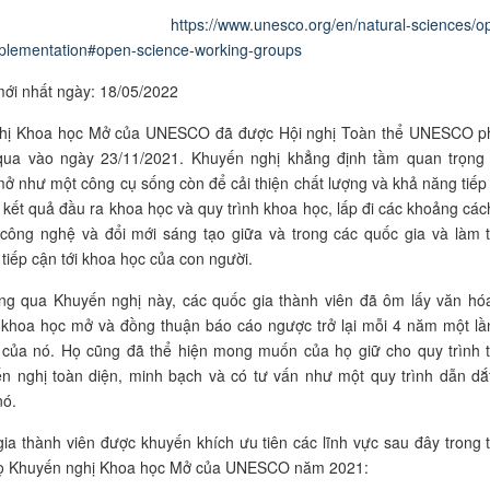
heo:
https://www.unesco.org/en/natural-sciences/o
plementation#open-science-working-groups
ới nhất ngày: 18/05/2022
hị Khoa học Mở của UNESCO đã được Hội nghị Toàn thể UNESCO p
qua vào ngày 23/11/2021. Khuyến nghị khẳng định tầm quan trọng
ở như một công cụ sống còn để cải thiện chất lượng và khả năng tiếp
 kết quả đầu ra
khoa học
và quy trình
khoa học
, lấp đi các khoảng các
 công nghệ và đổi mới sáng tạo giữa và trong các quốc gia và làm 
tiếp cận tới
khoa học
của con người.
ông qua Khuyến nghị này, các quốc gia thành viên đã ôm lấy văn hó
 khoa học mở và đồng thuận
báo cáo
ngược trở lại mỗi 4 năm một lầ
 của nó. Họ cũng đã thể hiện mong muốn của họ giữ cho quy trình t
n nghị toàn diện, minh bạch và có tư vấn như một quy trình dẫn dắ
nó.
ia thành viên được khuyến khích ưu tiên các lĩnh vực sau đây trong t
họ Khuyến nghị Khoa học Mở của UNESCO năm 2021: