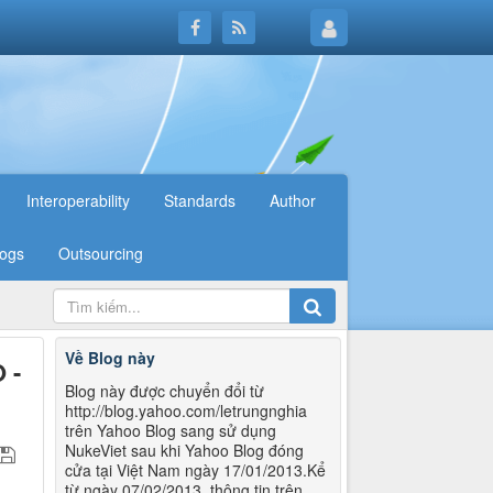
Interoperability
Standards
Author
logs
Outsourcing
Về Blog này
 -
Blog này được chuyển đổi từ
http://blog.yahoo.com/letrungnghia
trên Yahoo Blog sang sử dụng
NukeViet sau khi Yahoo Blog đóng
cửa tại Việt Nam ngày 17/01/2013.Kể
từ ngày 07/02/2013, thông tin trên