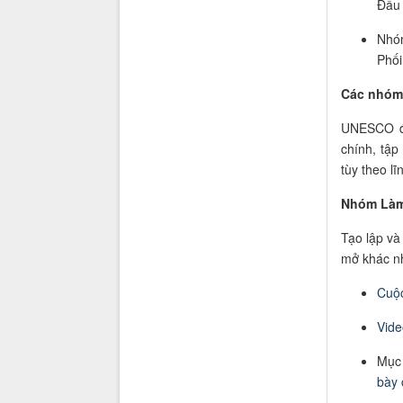
Đầu 
Nhóm
Phối
Các nhóm 
UNESCO đã
chính, tập
tùy theo l
Nhóm Làm 
Tạo lập và
mở khác n
Cuộc
Vid
Mục 
bày 