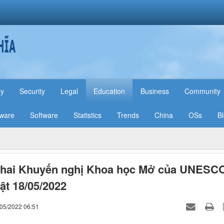
hy
Security
Legal
Education
Business
Community
ware
Software
Statistics
Trends
China
OSs
B
khai Khuyến nghị Khoa học Mở của UNESCO
ật 18/05/2022
/05/2022 06:51