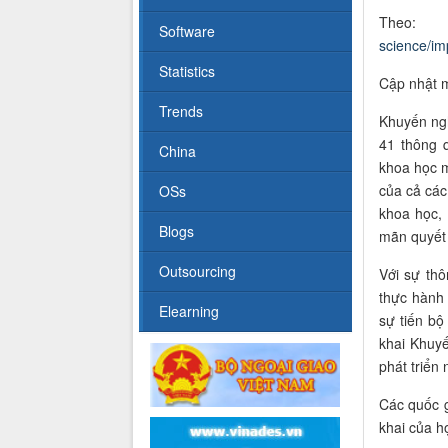
T
Software
science/im
Statistics
Cập nhật m
Trends
Khuyến ng
41 thông 
China
khoa học m
của cả các
OSs
khoa học
,
Blogs
mãn quyết 
Outsourcing
Với sự th
thực hành
Elearning
sự tiến bộ
khai Khuyế
phát triển 
Các quốc g
khai của 