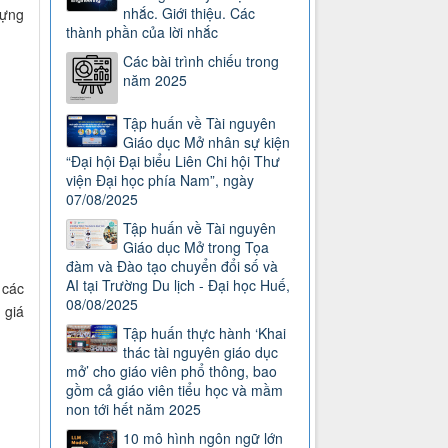
nhắc. Giới thiệu. Các
dựng
thành phần của lời nhắc
Các bài trình chiếu trong
năm 2025
Tập huấn về Tài nguyên
Giáo dục Mở nhân sự kiện
“Đại hội Đại biểu Liên Chi hội Thư
viện Đại học phía Nam”, ngày
07/08/2025
Tập huấn về Tài nguyên
Giáo dục Mở trong Tọa
đàm và Đào tạo chuyển đổi số và
AI tại Trường Du lịch - Đại học Huế,
 các
08/08/2025
 giá
Tập huấn thực hành ‘Khai
thác tài nguyên giáo dục
mở’ cho giáo viên phổ thông, bao
gồm cả giáo viên tiểu học và mầm
non tới hết năm 2025
10 mô hình ngôn ngữ lớn