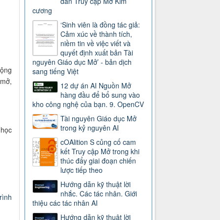
dẫn Truy cập Mở Kim
cương
‘Sinh viên là đồng tác giả:
Cảm xúc về thành tích,
niềm tin về việc viết và
quyết định xuất bản Tài
nguyên Giáo dục Mở’ - bản dịch
động
sang tiếng Việt
 mở,
12 dự án AI Nguồn Mở
hàng đầu để bổ sung vào
kho công nghệ của bạn. 9. OpenCV
Tài nguyên Giáo dục Mở
trong kỷ nguyên AI
 học
cOAlition S củng cố cam
kết Truy cập Mở trong khi
thúc đẩy giai đoạn chiến
lược tiếp theo
Hướng dẫn kỹ thuật lời
nhắc. Các tác nhân. Giới
trình
thiệu các tác nhân AI
Hướng dẫn kỹ thuật lời