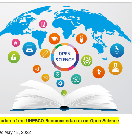
tation of the UNESCO Recommendation on Open Science
e: May 18, 2022