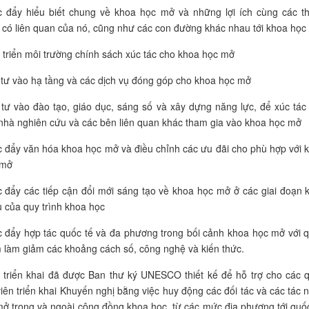
 đẩy hiểu biết chung về khoa học mở và những lợi ích cùng các t
 có liên quan của nó, cũng như các con đường khác nhau tới khoa học
 triển môi trường chính sách xúc tác cho khoa học mở
tư vào hạ tầng và các dịch vụ đóng góp cho khoa học mở
tư vào đào tạo, giáo dục, sáng số và xây dựng năng lực, để xúc tác
nhà nghiên cứu và các bên liên quan khác tham gia vào khoa học mở
 đẩy văn hóa khoa học mở và điều chỉnh các ưu đãi cho phù hợp với 
 mở
 đẩy các tiếp cận đổi mới sáng tạo về khoa học mở ở các giai đoạn 
 của quy trình
khoa học
 đẩy hợp tác quốc tế và đa phương trong bối cảnh khoa học mở với 
 làm giảm các khoảng cách số, công nghệ và kiến thức.
 triển khai đã được Ban thư ký UNESCO thiết kế để hỗ trợ cho các 
viên triển khai Khuyến nghị bằng việc huy động các đối tác và các tác 
mở trong và ngoài cộng đồng
khoa học
, từ các mức địa phương tới quốc