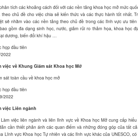
phân tích các khoảng cách đối với các nền tảng khoa học mở mức quốc
 theo chủ đề cho việc chia sẻ kiến thức và các thực hành tốt nhất. T
ệt sẽ nhằm vào các nền tảng theo chủ đề trong các lĩnh vực ưu tiên
ao gồm đa dạng sinh học, nước, giảm rủi ro thảm họa, khoa học địa
đại dương,
biến đổi khí hậu
…
 họp đầu tiên
/2022
 việc về Khung Giám sát Khoa học Mở
 sát toàn cầu về khoa học mở
 họp đầu tiên
9/2022
 việc Liên ngành
àm việc liên ngành và liên lĩnh vực về Khoa học Mở cung cấp hiểu 
dẫn cần thiết phản ánh các quan điểm và những đóng góp của tất cả
a Lĩnh vực Khoa học Tự nhiên và các lĩnh vực khác của UNESCO, có 