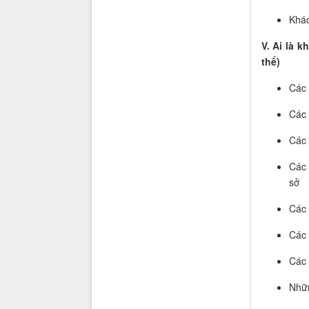
Khác
V. Ai là 
thể)
Các 
Các 
Các
Các 
sở
Các 
Các 
Các 
Nhữn