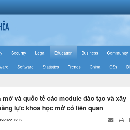
hy
Security
Legal
Education
Business
Community
ware
Software
Statistics
Trends
China
OSs
B
 mở và quốc tế các module đào tạo và xây
ăng lực khoa học mở có liên quan
05/2022 06:06