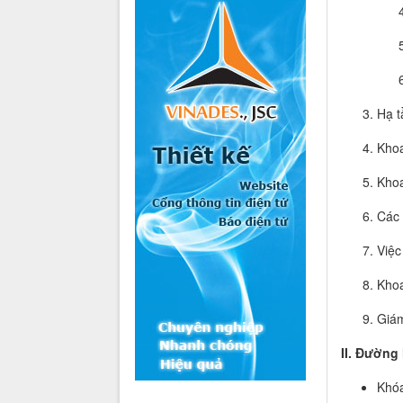
Hạ t
Khoa
Khoa
Các 
Việc
Khoa
Giám
II. Đường 
Khóa