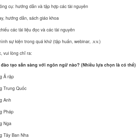
ông cụ: hướng dẫn và tập hợp các tài nguyên
ay, hướng dẫn, sách giáo khoa
chiếu các tài liệu đọc và các tài nguyên
hình sự kiện trong quá khứ (tập huấn, webinar, .v.v.)
, vui lòng chỉ ra:
ệu đào tạo sẵn sàng với ngôn ngữ nào? (Nhiều lựa chọn là có thể)
g Ả rập
g Trung Quốc
g Anh
g Pháp
g Nga
g Tây Ban Nha