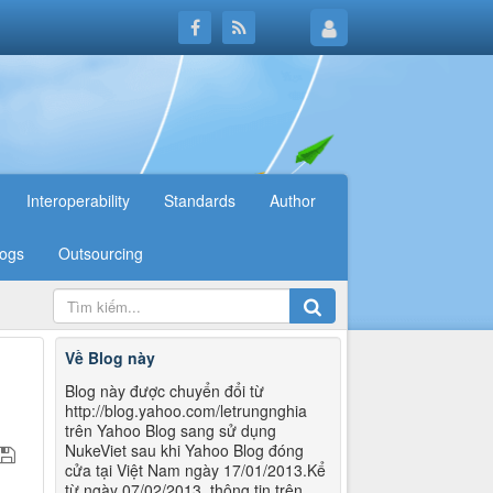
Interoperability
Standards
Author
logs
Outsourcing
Về Blog này
Blog này được chuyển đổi từ
http://blog.yahoo.com/letrungnghia
trên Yahoo Blog sang sử dụng
NukeViet sau khi Yahoo Blog đóng
cửa tại Việt Nam ngày 17/01/2013.Kể
từ ngày 07/02/2013, thông tin trên