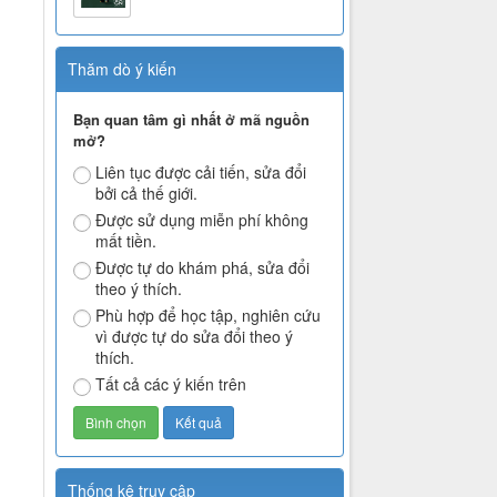
Thăm dò ý kiến
Bạn quan tâm gì nhất ở mã nguồn
mở?
Liên tục được cải tiến, sửa đổi
bởi cả thế giới.
Được sử dụng miễn phí không
mất tiền.
Được tự do khám phá, sửa đổi
theo ý thích.
Phù hợp để học tập, nghiên cứu
vì được tự do sửa đổi theo ý
thích.
Tất cả các ý kiến trên
Thống kê truy cập