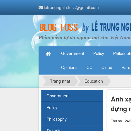
letrungnghia.foss@gmail.com
Phần mềm tự do nguồn mở cho Việt Nam
Government
Policy
Philosop
Opinions
CC
Cloud
Hard
Trang nhất
Education
Government
Ánh xạ
dựng n
Policy
Philosophy
Thứ ba - 24/
Security