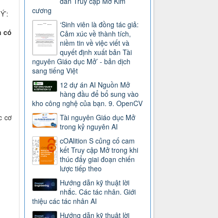
dẫn Truy cập Mở Kim
cương
Ý’:
‘Sinh viên là đồng tác giả:
n có
Cảm xúc về thành tích,
niềm tin về việc viết và
quyết định xuất bản Tài
nguyên Giáo dục Mở’ - bản dịch
sang tiếng Việt
12 dự án AI Nguồn Mở
hàng đầu để bổ sung vào
kho công nghệ của bạn. 9. OpenCV
c cơ
Tài nguyên Giáo dục Mở
trong kỷ nguyên AI
cOAlition S củng cố cam
kết Truy cập Mở trong khi
thúc đẩy giai đoạn chiến
lược tiếp theo
Hướng dẫn kỹ thuật lời
nhắc. Các tác nhân. Giới
thiệu các tác nhân AI
Hướng dẫn kỹ thuật lời