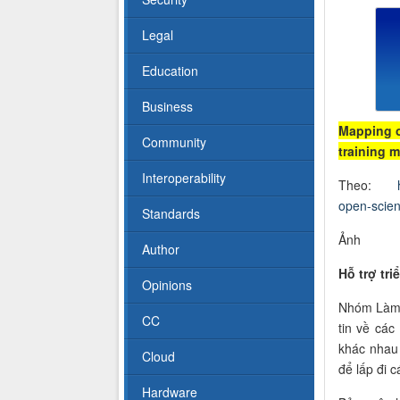
Legal
Education
Business
Mapping o
Community
training 
Interoperability
Theo:
open-scien
Standards
Ảnh
Author
Hỗ trợ tri
Opinions
Nhóm Làm 
CC
tin về cá
khác nhau 
Cloud
để lấp đi 
Hardware