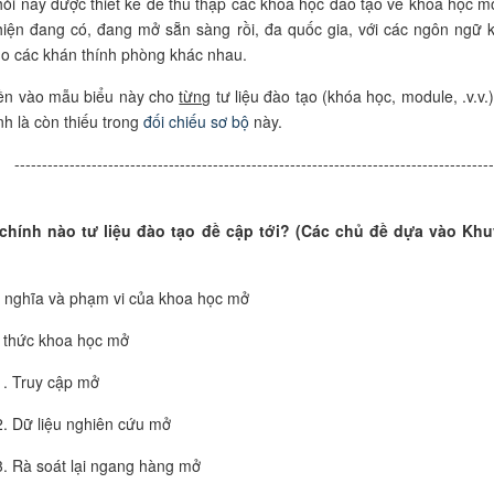
ỏi này được thiết kế để thu thập các khóa học đào tạo về khoa học m
hiện đang có, đang mở sẵn sàng rồi, đa quốc gia, với các ngôn ngữ 
o các khán thính phòng khác nhau.
iền vào mẫu biểu này cho
từng
tư liệu đào tạo (khóa học, module, .v.v.
nh là còn thiếu trong
đối chiếu sơ bộ
này.
---------------------------------------------------------------------------------
 chính nào tư liệu đào tạo đề cập tới? (Các chủ đề dựa vào Kh
 nghĩa và phạm vi của khoa học mở
 thức khoa học mở
Truy cập mở
Dữ liệu nghiên cứu mở
Rà soát lại ngang hàng mở