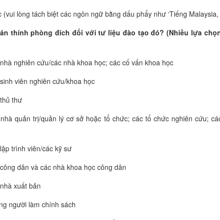
 (vui lòng tách biệt các ngôn ngữ bằng dấu phẩy như ‘Tiếng Malaysia, 
khán thính phòng đích đối với tư liệu
đào tạo đó?
(Nhiều lựa chọ
nhà nghiên cứu/các nhà khoa học; các cố vấn
khoa học
sinh viên nghiên cứu
/khoa học
thủ thư
nhà quản trị/quản lý cơ sở hoặc tổ chức; các tổ chức nghiên cứu; cá
lập trình viên/các kỹ sư
công dân và các nhà khoa học công dân
nhà xuất bản
g người làm chính sách