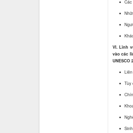
Các 
Nhữn
Ngườ
Khác
VI. Lĩnh 
vào các l
UNESCO 2
Liên
Tùy 
Chín
Khoa
Nghệ
Sinh