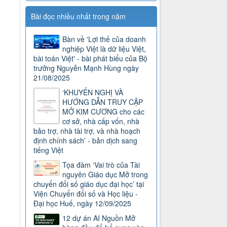
Bài đọc nhiều nhất trong năm
Bàn về 'Lợi thế của doanh
nghiệp Việt là dữ liệu Việt,
bài toán Việt' - bài phát biểu của Bộ
trưởng Nguyễn Mạnh Hùng ngày
21/08/2025
‘KHUYẾN NGHỊ VÀ
HƯỚNG DẪN TRUY CẬP
MỞ KIM CƯƠNG cho các
cơ sở, nhà cấp vốn, nhà
bảo trợ, nhà tài trợ, và nhà hoạch
định chính sách’ - bản dịch sang
tiếng Việt
Tọa đàm ‘Vai trò của Tài
nguyên Giáo dục Mở trong
chuyển đổi số giáo dục đại học’ tại
Viện Chuyển đổi số và Học liệu -
Đại học Huế, ngày 12/09/2025
12 dự án AI Nguồn Mở