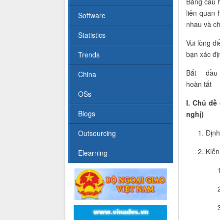
Bảng câu h
liên quan 
Software
nhau và ch
Statistics
Vui lòng đ
bạn xác đị
Trends
Bắt đầu ----
China
hoàn tất
OSs
I. Chủ đề
Blogs
nghị)
Định
Outsourcing
Kiến
Elearning