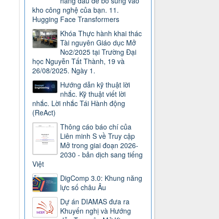
hàng đầu để bổ sung vào
kho công nghệ của bạn. 11.
Hugging Face Transformers
Khóa Thực hành khai thác
Tài nguyên Giáo dục Mở
No2/2025 tại Trường Đại
học Nguyễn Tất Thành, 19 và
26/08/2025. Ngày 1.
Hướng dẫn kỹ thuật lời
nhắc. Kỹ thuật viết lời
nhắc. Lời nhắc Tái Hành động
(ReAct)
Thông cáo báo chí của
Liên minh S về Truy cập
Mở trong giai đoạn 2026-
2030 - bản dịch sang tiếng
Việt
DigComp 3.0: Khung năng
lực số châu Âu
Dự án DIAMAS đưa ra
Khuyến nghị và Hướng