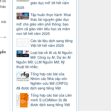
ở có
giáo dục mở’ tới hết năm
khác
2025
Tập huấn thực hành ‘Khai
thác tài nguyên giáo dục
) mà
mở’ cho giáo viên phổ thông, bao
gồm cả giáo viên tiểu học và mầm
non tới hết năm 2025
----→
Các tài liệu dịch sang tiếng
Việt tới hết năm 2025
uyến
Loạt bài về AI và AI Nguồn
Mở: Công cụ AI; Dự án AI
Nguồn Mở; LLM Nguồn Mở; Kỹ
thuật lời nhắc;
Tổng hợp các bài của
Nhóm các Nhà cấp vốn
Nghiên cứu Mở (ORFG)
đã được dịch sang tiếng Việt
Tổng hợp các bài của Liên
minh S (cOAlition S) đã
được dịch sang tiếng Việt