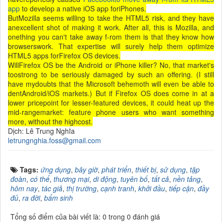
app
to develop a native iOS app foriPhones.
ButMozilla seems willing to take the HTML5 risk, and they have
anexcellent shot of making it work. After all, this is Mozilla, and
onething you can't take away f-rom them is that they know how
browserswork. That expertise will surely help them optimize
HTML5 apps forFirefox OS devices.
WillFirefox OS be the Android or iPhone killer? No, that market's
toostrong to be seriously damaged by such an offering. (I still
have mydoubts that the Microsoft behemoth will even be able to
dentAndroid/iOS markets.) But if Firefox OS does come in at a
lower pricepoint for lesser-featured devices, it could heat up the
mid-rangemarket: feature phone users who want something
more, without the highcost.
Dịch: Lê Trung Nghĩa
letrungnghia.foss@gmail.com
Tags:
ứng dụng
,
bây giờ
,
phát triển
,
thiết bị
,
sử dụng
,
tập
đoàn
,
có thể
,
thương mại
,
di động
,
tuyên bố
,
tất cả
,
nền tảng
,
hôm nay
,
tác giả
,
thị trường
,
cạnh tranh
,
khởi đầu
,
tiếp cận
,
đầy
đủ
,
ra đời
,
bẩm sinh
Tổng số điểm của bài viết là: 0 trong 0 đánh giá