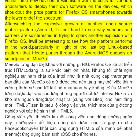
vector tothe new devices. It will also lower the costs for vendors
andcarriers to deploy their own software on the devices, which
shouldput the price points for Firefox OS smartphones towards
the lower endof the spectrum.
Afterwatching the explosive growth of another open source
mobile platform,Android, it's not hard to see why vendors and
carriers are sointerested in trying to spark another explosion with
Firefox OS. Itwill be interesting to see how the platform performs
in the world,particularly in light of the last big Linux-based
platform that triedto punch through the Android/iOS duopoly on
smartphones: MeeGo.
MeeGo từng đặc biệtkhác với những gì BtG/Firefox OS sẽ là: kiến
trúc HTML5đang là sự khác biệt lớn nhất. Nhưng tôi phải nghi
ngờliệu sự nắm chặt của Intel như là nhà cung cấp thươngmại
ban đầu của MeeGo có giữ được cho nền tảng nàykhỏi việc thịnh
vượng thực sự cho tới khi nó quámuộn hay không. Điều MeeGo
từng được đặt vào sau lưngnhững người đốt từ Intel và Nokia và
kho mã nguồn từngđược nhặt ra (cùng với LiMo) cho nền tảng
mới HTML5Tizen là biểu lộ công việc yêu thích mới của giớicông
nghiệp với các hệ sinh thái HTML5.
Công việc yêu thíchđó là một công việc náo động những ngày
này: nhữngvấn đề hiệu năng đã được cho là gây ra cho
Facebookchuyển khỏi các ứng dụng HTML5 của mình để phát
triểnmột ứng dụng bẩm sinh iOSS cho iPhones.