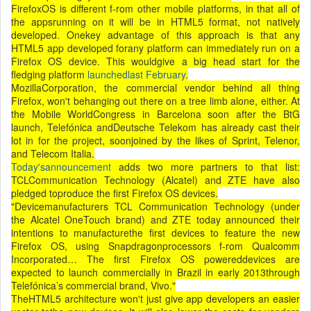
FirefoxOS is different f-rom other mobile platforms, in that all of
the appsrunning on it will be in HTML5 format, not natively
developed. Onekey advantage of this approach is that any
HTML5 app developed forany platform can immediately run on a
Firefox OS device. This wouldgive a big head start for the
fledging platform
launchedlast February
.
MozillaCorporation, the commercial vendor behind all thing
Firefox, won't behanging out there on a tree limb alone, either. At
the Mobile WorldCongress in Barcelona soon after the BtG
launch, Telefónica andDeutsche Telekom has already cast their
lot in for the project, soonjoined by the likes of Sprint, Telenor,
and Telecom Italia.
Today'sannouncement
adds two more partners to that list:
TCLCommunication Technology (Alcatel) and ZTE have also
pledged toproduce the first Firefox OS devices.
"Devicemanufacturers TCL Communication Technology (under
the Alcatel OneTouch brand) and ZTE today announced their
intentions to manufacturethe first devices to feature the new
Firefox OS, using Snapdragonprocessors f-rom Qualcomm
Incorporated… The first Firefox OS powereddevices are
expected to launch commercially in Brazil in early 2013through
Telefónica’s commercial brand, Vivo."
TheHTML5 architecture won't just give app developers an easier