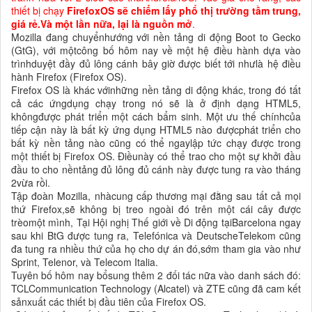
thiết bị chạy
FirefoxOS sẽ chiếm lấy phổ thị trường tầm trung,
giá rẻ.Và một lần nữa, lại là nguồn mở
.
Mozilla đang chuyểnhướng với nền tảng di động Boot to Gecko
(GtG), với mộtcông bố hôm nay về một hệ điều hành dựa vào
trìnhduyệt đầy đủ lông cánh bây giờ được biết tới nhưlà hệ điều
hành Firefox (Firefox OS).
Firefox OS là khác vớinhững nền tảng di động khác, trong đó tất
cả các ứngdụng chạy trong nó sẽ là ở định dạng HTML5,
khôngđược phát triển một cách bẩm sinh. Một ưu thế chínhcủa
tiếp cận này là bất kỳ ứng dụng HTML5 nào đượcphát triển cho
bất kỳ nền tảng nào cũng có thể ngaylập tức chạy được trong
một thiết bị Firefox OS. Điềunày có thể trao cho một sự khởi đầu
đầu to cho nềntảng đủ lông đủ cánh này được tung ra vào tháng
2vừa rồi.
Tập đoàn Mozilla, nhàcung cấp thương mại đằng sau tất cả mọi
thứ Firefox,sẽ không bị treo ngoài đó trên một cái cây được
trèomột mình, Tại Hội nghị Thế giới về Di động tạiBarcelona ngay
sau khi BtG được tung ra, Telefónica và DeutscheTelekom cũng
đa tung ra nhiều thứ của họ cho dự án đó,sớm tham gia vào như
Sprint, Telenor, và Telecom Italia.
Tuyên bố hôm nay bổsung thêm 2 đối tác nữa vào danh sách đó:
TCLCommunication Technology (Alcatel) và ZTE cũng đã cam kết
sảnxuất các thiết bị đầu tiên của Firefox OS.