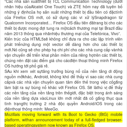
“Các nhà sản xuấtthiết bị TCL Communication Technology (dưới
nhãn hiệu củaAlcatel One Touch) và ZTE hôm nay đã tuyên bố
những ý địnhcủa họ sản xuất những thiết bị đầu tiên có đặctính
của Firefox OS mới, có sử dụng các vi xử lýSnapdragon từ
Qualcomm Incorporated… Firefox OS đầu tiên đãtrang bị cho các
thiết bị được mong đợi tung ra mộtcách thương mại tại Brazil đầu
năm 2013 thông qua nhãnhiệu thương mại của Telefónica, Vivo”.
Kiến trúc của HTML5sẽ không chỉ đưa ra cho các lập trình viên
phát triểnứng dụng một vector dễ dàng hơn cho các thiết bị
mới.Nó cũng sẽ cho phép hạ chi phí cho các nhà cung cấp vànhà
vận chuyển để triển khai phần mềm của riêng họtrên các thiết bị,
chúng nên đặt các điểm giá cho cácđiện thoại thông minh Firefox
OS hướng tới phổ giá rẻ.
SAu khi xem xét sựtăng trưởng bùng nổ của nền tảng di động
nguồn mởkhác, Android, không khó để thấy vì sao các nhà cung
cấpvà các nhà vận chuyển quan tâm đến thế trong việc cốgắng
làm bật ra sự bùng nổ khác với Firefox OS. Sẽ làthú vị để thấy
các nền tảng của nền tảng trên thếgiới, đặc biệt trong ánh sáng
của nền tảng dựa vàoLinux lớn mới nhất đã cố gắng thục qua
tình trạngthị trường 2 nhà độc quyền Android/iOS trong các
điệnthoại thông minh: MeeGo.
Mozillais moving forward with its Boot to Gecko (BtG) mobile
platform, withan announcement today of a full-fledged browser-
based operatingsystem now known as Firefox OS.