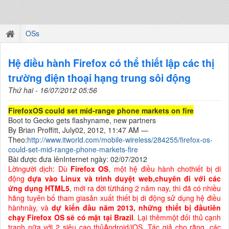
OSs
Hệ điều hành Firefox có thể thiết lập các thị
trường điện thoại hạng trung sôi động
Thứ hai - 16/07/2012 05:56
FirefoxOS could set mid-range phone markets on fire
Boot to Gecko gets flashyname, new partners
By Brian Proffitt,
July02, 2012, 11:47 AM
—
Theo:
http://www.itworld.com/mobile-wireless/284255/firefox-os-
could-set-mid-range-phone-markets-fire
Bài được đưa lênInternet ngày: 02/07/2012
Lờingười dịch: Dù
Firefox OS
, một hệ điều hành chothiết bị di
động
dựa vào Linux và trình duyệt web,chuyên đi với các
ứng dụng HTML5
, mới ra đời từtháng 2 năm nay, thì đã có nhiều
hãng tuyên bố tham giasản xuất thiết bị di động sử dụng hệ điều
hànhnày, và
dự kiến đầu năm 2013, những thiết bị đầutiên
chạy Firefox OS sẽ có mặt tại Brazil
. Lại thêmmột đối thủ cạnh
tranh nữa với 2 siêu cao thủAndroid/iOS. Tác giả cho rằng, các