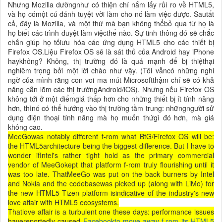
Nhưng Mozilla dườngnhư có thiện chí nắm lấy rủi ro về HTML5,
và họ cómột cú đánh tuyệt vời làm cho nó làm việc được. Sautất
cả, đây là Mozilla, và một thứ mà bạn không thểbỏ qua từ họ là
họ biết các trình duyệt làm việcthế nào. Sự tinh thông đó sẽ chắc
chắn giúp họ tốiưu hóa các ứng dụng HTML5 cho các thiết bị
Firefox OS.Liệu Firefox OS sẽ là sát thủ của Android hay iPhone
haykhông? Không, thị trường đó là quá mạnh để bị thiệthại
nghiêm trọng bởi một lời chào như vậy. (Tôi vẫncó những nghi
ngờ của mình rằng con voi ma mút Microsoftthậm chí sẽ có khả
năng cắn lõm các thị trườngAndroid/iOS). Nhưng nếu Firefox OS
không tới ở một điểmgiá thấp hơn cho những thiết bị ít tính năng
hơn, thìnó có thể hướng vào thị trường tầm trung: nhữngngười sử
dụng điện thoại tính năng mà họ muốn thứgì đó hơn, mà giá
không cao.
MeeGowas notably different f-rom what BtG/Firefox OS will be:
the HTML5architecture being the biggest difference. But I have to
wonder ifIntel's rather tight hold as the primary commercial
vendor of MeeGokept that platform f-rom truly flourishing until it
was too late. ThatMeeGo was put on the back burners by Intel
and Nokia and the codebasewas picked up (along with LiMo) for
the new HTML5 Tizen platform isindicative of the industry's new
love affair with HTML5 ecosystems.
Thatlove affair is a turbulent one these days: performance issues
havereportedly caused
Facebookto move away f-rom its HTML5