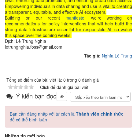
laws, enforcing data protection, and ensuring broad data access.
Empowering individuals in data sharing and use is vital to creating
a transparent, equitable, and effective AI ecosystem.
Building on our recent
manifesto
, we're working on
recommendations for policy interventions that will help build the
strong data infrastructure essential for responsible AI, so watch
this space over the coming weeks.
Dịch: Lê Trung Nghĩa
letrungnghia.foss@gmail.com
Tác giả:
Nghĩa Lê Trung
Tổng số điểm của bài viết là: 0 trong 0 đánh giá
Click để đánh giá bài viết
Ý kiến bạn đọc
Bạn cần đăng nhập với tư cách là
Thành viên chính thức
để có thể bình luận
Những tin mới hơn