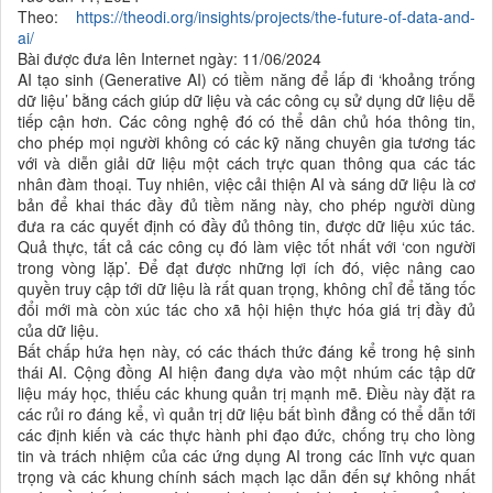
Theo:
https://theodi.org/insights/projects/the-future-of-data-and-
ai/
Bài được đưa lên Internet ngày: 11/06/2024
AI tạo sinh (Generative AI) có tiềm năng để lấp đi ‘khoảng trống
dữ liệu’ bằng cách giúp dữ liệu và các công cụ sử dụng dữ liệu dễ
tiếp cận hơn. Các công nghệ đó có thể dân chủ hóa thông tin,
cho phép mọi người không có các kỹ năng chuyên gia tương tác
với và diễn giải dữ liệu một cách trực quan thông qua các tác
nhân đàm thoại. Tuy nhiên, việc cải thiện AI và sáng dữ liệu là cơ
bản để khai thác đầy đủ tiềm năng này, cho phép người dùng
đưa ra các quyết định có đầy đủ thông tin, được dữ liệu xúc tác.
Quả thực, tất cả các công cụ đó làm việc tốt nhất với ‘con người
trong vòng lặp’. Để đạt được những lợi ích đó, việc nâng cao
quyền truy cập tới dữ liệu là rất quan trọng, không chỉ để tăng tốc
đổi mới mà còn xúc tác cho xã hội hiện thực hóa giá trị đầy đủ
của dữ liệu.
Bất chấp hứa hẹn này, có các thách thức đáng kể trong hệ sinh
thái AI. Cộng đồng AI hiện đang dựa vào một nhúm các tập dữ
liệu máy học, thiếu các khung quản trị mạnh mẽ. Điều này đặt ra
các
rủi ro đáng kể, vì quản trị dữ liệu bất bình đẳng có thể dẫn tới
các định kiến và các thực hành phi đạo đức, chống trụ cho lòng
tin và trách nhiệm của các ứng dụng AI trong các lĩnh vực quan
trọng và các khung chính sách mạch lạc dẫn đến sự không nhất