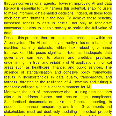
through conversational agents. However, improving AI and data
literacy is essential to fully harness this potential, enabling users
to make informed, data-enabled decisions. Indeed, all these tools
work best with ‘humans in the loop’. To achieve these benefits,
increased access to data is crucial, not only to accelerate
innovation but also to enable society to realise the full value of
data.
Despite this promise, there are substantial challenges within the
AI ecosystem. The AI community currently relies on a handful of
machine learning datasets, which lack robust governance
frameworks. This poses significant risks, as inadequate data
governance can lead to biases and unethical practices,
undermining the trust and reliability of AI applications in critical
areas such as healthcare, finance, and public services. The
absence of standardisation and cohesive policy frameworks
results in inconsistencies in data quality, transparency, and
fairness, threatening the resilience of AI systems and risking a
widescale collapse akin to a 'dot com moment' for AI.
Moreover, the lack of transparency about training data hampers
efforts to address biases and ensure legal compliance.
Standardised documentation, akin to financial reporting, is
needed to enhance transparency and trust. Governments and
stakeholders must act decisively, updating intellectual property