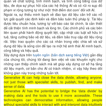
quán về chất lượng, tính minh bạch, và tính công bằng của dữ
liệu, đe dọa sự phục hồi của các hệ thống AI và có rủi ro sụp đổ
phạm vi rộng tương tự như một ‘thời điểm dot com’ đối với AI.
Ngoài ra, sự thiếu minh bạch về
đào tạo dữ liệu cản trở các nỗ
lực giải quyết các định kiến và đảm bảo tuân thủ pháp lý.
Tài liệu
được tiêu chuẩn hóa, tương tự với
báo cáo tài chính, là cần thiết
để cải thiện tính minh bạch và lòng tin. Các chính phủ và các bên
liên quan phải hành động quyết liệt, cập nhật các luật sở hữu trí
tuệ, tăng cường bảo vệ dữ liệu, và đảm bảo truy cập dữ liệu rộng
rãi. Việc trao quyền cho các cá nhân trong việc chia sẻ và sử
dụng dữ liệu là sống còn để tạo ra một hệ sinh thái AI minh bạch,
công bằng và hiệu quả.
Xây dựng dựa trên
tuyên ngôn
(
bản dịch sang tiếng Việt
) gần đây
của chúng tôi, chúng tôi đang làm việc về các
khuyến nghị cho
những can thiệp chính sách mà sẽ giúp
xây dựng
cơ sở hạ tầng
dữ liệu mạnh, cơ bản cho AI
có trách nhiệm, vì vậy hãy theo dõi
không gian này trong những tuần tới.
Generative AI can help close the data divide, allowing anyone,
not just those with specialist skills, to publish, find, and make
sense of data.
Generative AI has the potential to bridge the 'data divide' by
making data and the tools to use it more accessible. These
technologies can democratise information, allowing people
without specialist skills to interact with and interpret data intuitively