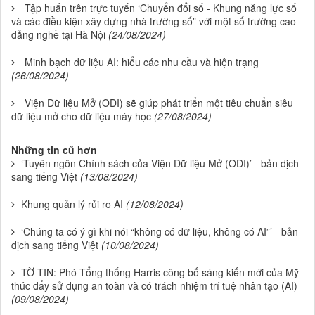
Tập huấn trên trực tuyến ‘Chuyển đổi số - Khung năng lực số
và các điều kiện xây dựng nhà trường số” với một số trường cao
đẳng nghề tại Hà Nội
(24/08/2024)
Minh bạch dữ liệu AI: hiểu các nhu cầu và hiện trạng
(26/08/2024)
Viện Dữ liệu Mở (ODI) sẽ giúp phát triển một tiêu chuẩn siêu
dữ liệu mở cho dữ liệu máy học
(27/08/2024)
Những tin cũ hơn
‘Tuyên ngôn Chính sách của Viện Dữ liệu Mở (ODI)’ - bản dịch
sang tiếng Việt
(13/08/2024)
Khung quản lý rủi ro AI
(12/08/2024)
‘Chúng ta có ý gì khi nói “không có dữ liệu, không có AI”’ - bản
dịch sang tiếng Việt
(10/08/2024)
TỜ TIN: Phó Tổng thống Harris công bố sáng kiến mới của Mỹ
thúc đẩy sử dụng an toàn và có trách nhiệm trí tuệ nhân tạo (AI)
(09/08/2024)