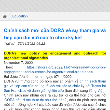
Education
Chính sách mới của DORA về sự tham gia và
tiếp cận đối với các tổ chức ký kết
Thứ tư - 23/11/2022 06:22
DORA’s new policy on engagement and outreach for
organizational signatories
November 7, 2022
Theo:
https://sfdora.org/2022/11/07/doras-new-policy-on-
engagement-and-outreach-for-organizational-signatories/
Bài được đưa lên Internet ngày: 07/11/2022
DORA vui mừng công bố hôm nay ấn phẩm về
chính sách
tham
gia và tiếp cận
của chúng tôi
đối với các tổ chức ký kết
Tuyên bố
San Francisco về
đánh giá nghiên cứu
(bản dịch sang
tiếng Việt
).
Chính sách này nhằm đưa ra câu trả lời cụ thể hơn cho câu hỏi
‘
DORA nên được thực thi như thế nào?
’, điều đã phát sinh trong
một số trường hợp khi các
báo cáo đã
nhận được của các tổ chức
ký kết hình như không hành động tuân thủ với các điều khoản