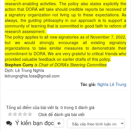
research-enabling activities. The policy also states explicitly the
action that DORA will take should credible reports be received of
a signatory organization not living up to these expectations. As
always, the guiding philosophy in our approach is to support a
community of learning that is committed in good faith to reform of
research assessment.
The policy applies to all new signatories as of November 7, 2022,
but we would strongly encourage all existing signatory
organizations to take similar measures to demonstrate their
commitment to DORA. We are very grateful to critical friends who
provided valuable feedback on earlier drafts of this policy.
Stephen Curry
is Chair of DORA’s Steering Committee
Dịch: Lê Trung Nghĩa
letrungnghia.foss@gmail.com
Tác giả:
Nghĩa Lê Trung
Tổng số điểm của bài viết là: 0 trong 0 đánh giá
Click để đánh giá bài viết
Ý kiến bạn đọc