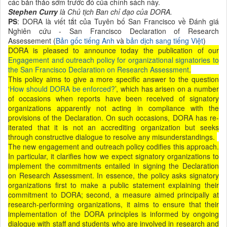
các bản thảo sớm trước đó của chính sách này.
Stephen Curry
là Chủ tịch Ban chỉ đạo của DORA.
PS
: DORA là viết tắt của Tuyên bố San Francisco về Đánh giá
Nghiên cứu - San Francisco Declaration of Research
Assessement (
Bản gốc tiếng Anh
và
bản dịch sang tiếng Việt
)
DORA is pleased to announce today the publication of our
Engagement and outreach policy for organizational signatories to
the San Francisco Declaration on Research Assessment
.
This policy aims to give a more specific answer to the question
‘
How should DORA be enforced?
’, which has arisen on a number
of occasions when reports have been received of signatory
organizations apparently not acting in compliance with the
provisions of the Declaration. On such occasions, DORA has re-
iterated that it is not an accrediting organization but seeks
through constructive dialogue to resolve any misunderstandings.
The new engagement and outreach policy codifies this approach.
In particular, it clarifies how we expect signatory organizations to
implement the commitments entailed in signing the Declaration
on Research Assessment. In essence, the policy asks signatory
organizations first to make a public statement explaining their
commitment to DORA; second, a measure aimed principally at
research-performing organizations, it aims to ensure that their
implementation of the DORA principles is informed by ongoing
dialogue with staff and students who are involved in research and