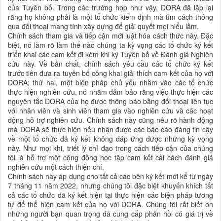
của Tuyên bố. Trong các trường hợp như vậy, DORA đã lặp lại
rằng họ không phải là một tổ chức kiểm định mà tìm cách thông
qua đối thoại mang tính xây dựng để giải quyết mọi hiểu lầm.
Chính sách
tham gia
và tiếp cận mới
luật
hóa
cách thức
này. Đặc
biệt, nó làm rõ làm thế nào chúng ta
kỳ vọng các tổ chức ký kết
triển khai các cam kết đi kèm khi ký Tuyên bố về Đánh giá Nghiên
cứu này. Về bản chất, chính sách yêu cầu các tổ chức ký kết
trước tiên đưa ra tuyên bố công khai giải thích cam kết của họ với
DORA; thứ hai, một biện pháp chủ yếu nhằm vào các tổ chức
thực hiện nghiên cứu, nó nhằm đảm bảo rằng việc thực hiện các
nguyên tắc DORA của họ được thông báo bằng đối thoại liên tục
với nhân viên và sinh viên tham gia vào nghiên cứu và các hoạt
động hỗ trợ nghiên cứu. Chính sách này cũng nêu rõ hành động
mà DORA sẽ thực hiện nếu nhận được các báo cáo đáng tin cậy
về một tổ chức đã ký kết không đáp ứng được những kỳ vọng
này. Như mọi khi, triết lý chỉ đạo trong cách tiếp cận của chúng
tôi là hỗ trợ một cộng đồng học tập cam kết cải cách đánh giá
nghiên cứu một cách thiện chí.
Chính sách này áp dụng cho tất cả các bên ký kết mới kể từ ngày
7 tháng 11 năm 2022, nhưng chúng tôi đặc biệt khuyến khích tất
cả các tổ chức đã ký kết hiện tại thực hiện các biện pháp tương
tự để thể hiện cam kết của họ với DORA. Chúng tôi rất biết ơn
những người bạn quan trọng đã cung cấp phản hồi có giá trị về