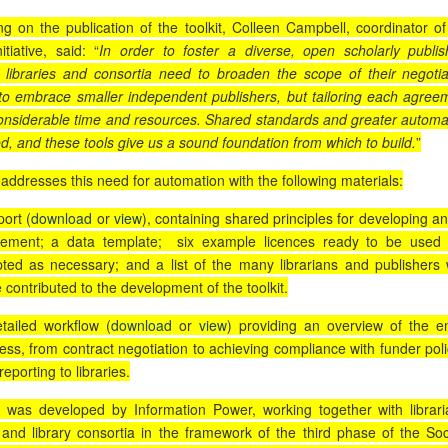
 on the publication of the toolkit, Colleen Campbell, coordinator of
tiative, said: “
In order to foster a diverse, open scholarly publis
 libraries and consortia need to broaden the scope of their negotia
 to embrace smaller independent publishers, but tailoring each agree
onsiderable time and resources. Shared standards and greater automa
d, and these tools give us a sound foundation from which to build.
”
addresses this need for automation with the following materials:
port (
download
or
view
), containing shared principles for developing a
ement; a data template; six example licences ready to be used
ted as necessary; and a list of the many librarians and publishers
 contributed to the development of the toolkit.
tailed workflow (
download
or
view
) providing an overview of the en
ess, from contract negotiation to achieving compliance with funder poli
reporting to libraries.
t was developed by Information Power, working together with librari
 and library consortia in the framework of the third phase of the Soc