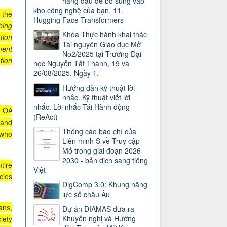
hàng đầu để bổ sung vào
kho công nghệ của bạn. 11.
 the
Hugging Face Transformers
hing
Khóa Thực hành khai thác
tion
Tài nguyên Giáo dục Mở
ment
No2/2025 tại Trường Đại
tion
học Nguyễn Tất Thành, 19 và
26/08/2025. Ngày 1.
Hướng dẫn kỹ thuật lời
nhắc. Kỹ thuật viết lời
nhắc. Lời nhắc Tái Hành động
n OA
(ReAct)
 and
Thông cáo báo chí của
 who
Liên minh S về Truy cập
Mở trong giai đoạn 2026-
2030 - bản dịch sang tiếng
tire
Việt
cies
DigComp 3.0: Khung năng
lực số châu Âu
ans,
Dự án DIAMAS đưa ra
Khuyến nghị và Hướng
iety