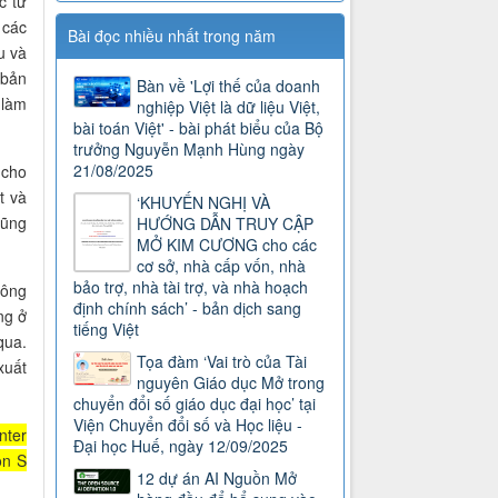
c từ
 các
Bài đọc nhiều nhất trong năm
u và
 bản
Bàn về 'Lợi thế của doanh
 làm
nghiệp Việt là dữ liệu Việt,
bài toán Việt' - bài phát biểu của Bộ
trưởng Nguyễn Mạnh Hùng ngày
21/08/2025
 cho
t và
‘KHUYẾN NGHỊ VÀ
cũng
HƯỚNG DẪN TRUY CẬP
MỞ KIM CƯƠNG cho các
cơ sở, nhà cấp vốn, nhà
bảo trợ, nhà tài trợ, và nhà hoạch
hông
định chính sách’ - bản dịch sang
ng ở
tiếng Việt
qua.
Tọa đàm ‘Vai trò của Tài
xuất
nguyên Giáo dục Mở trong
chuyển đổi số giáo dục đại học’ tại
Viện Chuyển đổi số và Học liệu -
nter
Đại học Huế, ngày 12/09/2025
on S
12 dự án AI Nguồn Mở