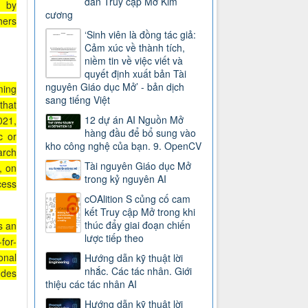
dẫn Truy cập Mở Kim
d by
cương
hers
‘Sinh viên là đồng tác giả:
Cảm xúc về thành tích,
niềm tin về việc viết và
quyết định xuất bản Tài
nguyên Giáo dục Mở’ - bản dịch
ming
sang tiếng Việt
that
12 dự án AI Nguồn Mở
021,
hàng đầu để bổ sung vào
c or
kho công nghệ của bạn. 9. OpenCV
arch
Tài nguyên Giáo dục Mở
, on
trong kỷ nguyên AI
cess
cOAlition S củng cố cam
kết Truy cập Mở trong khi
thúc đẩy giai đoạn chiến
s an
lược tiếp theo
for-
onal
Hướng dẫn kỹ thuật lời
nhắc. Các tác nhân. Giới
udes
thiệu các tác nhân AI
Hướng dẫn kỹ thuật lời