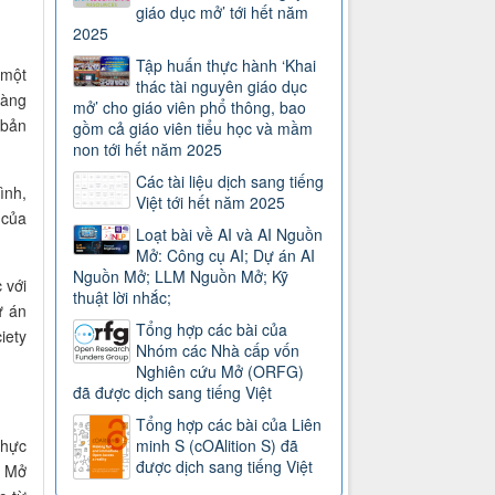
giáo dục mở’ tới hết năm
2025
Tập huấn thực hành ‘Khai
 một
thác tài nguyên giáo dục
sàng
mở’ cho giáo viên phổ thông, bao
 bản
gồm cả giáo viên tiểu học và mầm
non tới hết năm 2025
Các tài liệu dịch sang tiếng
ình,
Việt tới hết năm 2025
 của
Loạt bài về AI và AI Nguồn
Mở: Công cụ AI; Dự án AI
Nguồn Mở; LLM Nguồn Mở; Kỹ
 với
thuật lời nhắc;
ự án
Tổng hợp các bài của
iety
Nhóm các Nhà cấp vốn
Nghiên cứu Mở (ORFG)
đã được dịch sang tiếng Việt
Tổng hợp các bài của Liên
thực
minh S (cOAlition S) đã
được dịch sang tiếng Việt
p Mở