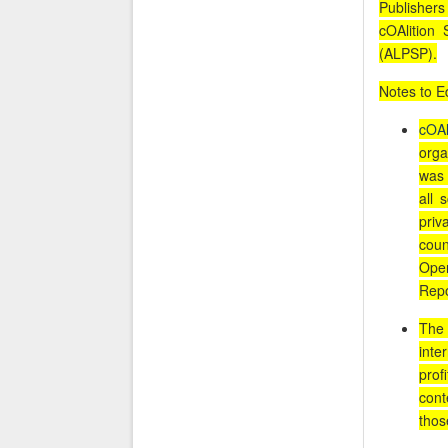
Publisher
cOAlition
(ALPSP).
Notes to Ed
cOAl
orga
was 
all 
priv
coun
Open
Repo
Th
inte
prof
cont
thos