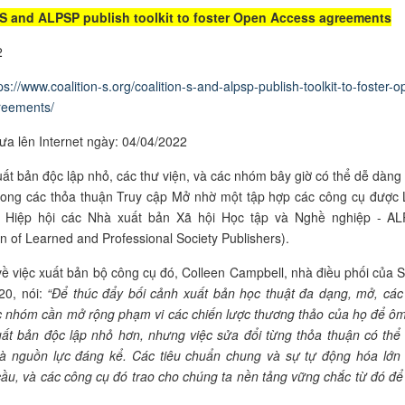
 S and ALPSP publish toolkit to foster Open Access agreements
2
ps://www.coalition-s.org/coalition-s-and-alpsp-publish-toolkit-to-foster-
reements/
ưa lên Internet ngày: 04/04/2022
ất bản độc lập nhỏ, các thư viện, và các nhóm bây giờ có thể dễ dàng
rong các thỏa thuận Truy cập Mở nhờ một tập hợp các công cụ được 
 Hiệp hội các Nhà xuất bản Xã hội Học tập và Nghề nghiệp - A
on of Learned and Professional Society Publishers).
về việc xuất bản bộ công cụ đó, Colleen Campbell, nhà điều phối của 
20, nói:
“Để thúc đẩy bối cảnh xuất bản học thuật đa dạng, mở, các
c nhóm cần mở rộng phạm vi các chiến lược thương thảo của họ để ôm
ất bản độc lập nhỏ hơn, nhưng việc sửa đổi từng thỏa thuận có thể
 và nguồn lực đáng kể. Các tiêu chuẩn chung và sự tự động hóa lớn
ầu, và các công cụ đó trao cho chúng ta nền tảng vững chắc từ đó đ