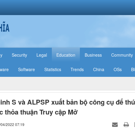
hy
Security
Legal
Education
Business
Community
ware
Software
Statistics
Trends
China
OSs
B
inh S và ALPSP xuất bản bộ công cụ để th
c thỏa thuận Truy cập Mở
/04/2022 07:19