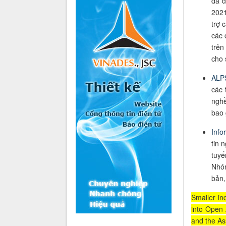
đã đ
2021
trợ 
các 
trên
cho 
ALP
các 
nghề
bao 
Info
tin 
tuyế
Nhóm
bản,
Smaller in
into Open 
and the As