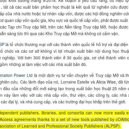
ược khởi xướng tháng 9/2018. Kế hoạch S yêu cầu rằng, có hiệu lự
, tất cả các xuất bản phẩm học thuật là kết quả từ nghiên cứu được
cấp của nhà nước hoặc tư nhân cấp vốn, được các hội đồng nghiên cứ
cơ quan cấp vốn quốc gia, khu vực và quốc tế cấp vốn, phải được xuất
 các Tạp chí Truy cập Mở, trên các Nền tảng Truy cập Mở, hoặc được
sẵn sàng tức thì qua các Kho Truy cập Mở mà không có cấm vận.
SP
là tổ chức thương mại với các thành viên quốc tế hỗ trợ và đại diện
tổ chức và các cơ sở không vì lợi nhuận xuất bản nội dung học thuậ
 nghiệp. Với hơn 300 thành viên ở 30 quốc gia, cơ chế thành viên 
gồm những ai làm việc với các nhà xuất bản đó.
rmation Power Ltd
là một dịch vụ tư vấn chuyên về Truy cập Mở và t
nghiên cứu. Các lãnh đạo của nó, Lorraine Estelle và Alicia Wise, đã từ
n đầu của những đổi mới sáng tạo trong xuất bản học thuật 25 năm 
 này làm việc với các nhà cấp vốn, thư viện, các công ty, các nhà 
 các đại lý, và nhà cung cấp, và các trường đại học khắp trên thế giới.
dependent publishers, libraries, and consortia can now more easily e
Access agreements thanks to a set of new tools published by cOAliti
sociation of Learned and Professional Society Publishers (ALPSP).