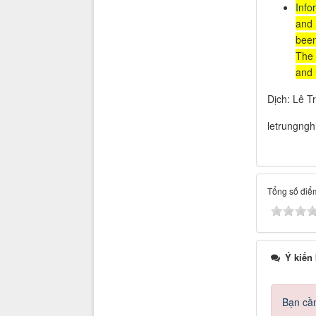
Info
and 
been
The 
and 
Dịch: Lê T
letrungng
Tổng số điểm
Ý kiến
Bạn cần