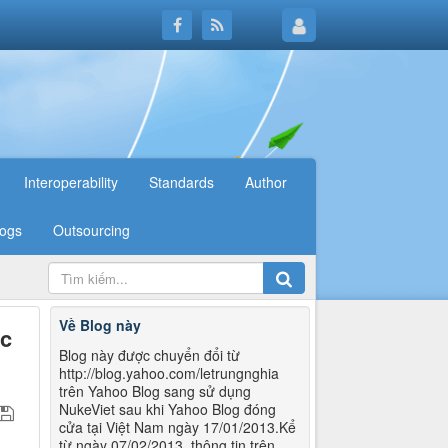
Interoperability
Standards
Author
logs
Outsourcing
Về Blog này
úc
Blog này được chuyển đổi từ
http://blog.yahoo.com/letrungnghia
trên Yahoo Blog sang sử dụng
NukeViet sau khi Yahoo Blog đóng
cửa tại Việt Nam ngày 17/01/2013.Kể
từ ngày 07/02/2013, thông tin trên