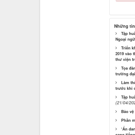
Những tin
Tập huấ
Ngoại ngữ
Triển 
2019 vào t
thư viện t
Tọa đàm
trường đạ
Làm thế
trước khi 
Tập hu
(21/04/20
Bảo vệ 
Phần m
‘Ẩn dan
sang tiếng