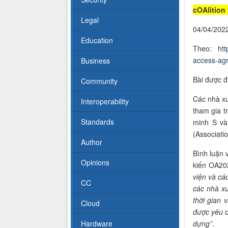
cOAlition
Legal
04/04/202
Education
Theo:
htt
access-ag
Business
Bài được đ
Community
Các nhà xu
Interoperability
tham gia t
Standards
minh S và
(Associati
Author
Bình luận 
Opinions
kiến OA20
viện và cá
CC
các nhà xu
thời gian
Cloud
được yêu c
Hardware
dựng
”
.