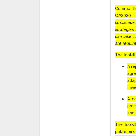
Commenting
OA2020 Ini
landscape,
strategies
can take c
are require
The
toolkit
A re
agre
adap
have
A de
proc
and 
The toolki
publishers