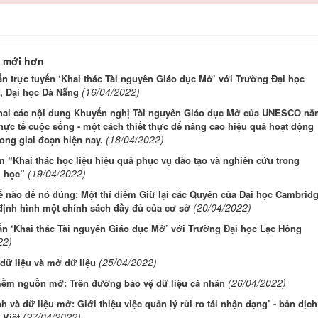
 mới hơn
n trực tuyến ‘Khai thác Tài nguyên Giáo dục Mở’ với Trường Đại học
(16/04/2022)
, Đại học Đà Nẵng
khai các nội dung Khuyến nghị Tài nguyên Giáo dục Mở của UNESCO nă
hực tế cuộc sống - một cách thiết thực để nâng cao hiệu quả hoạt động
(18/04/2022)
rong giai đoạn hiện nay.
 “Khai thác học liệu hiệu quả phục vụ đào tạo và nghiên cứu trong
(19/04/2022)
i học”
 nào để nó đúng: Một thí điểm Giữ lại các Quyền của Đại học Cambrid
(20/04/2022)
định hình một chính sách đầy đủ của cơ sở
ấn ‘Khai thác Tài nguyên Giáo dục Mở’ với Trường Đại học Lạc Hồng
22)
(25/04/2022)
dữ liệu và mở dữ liệu
(26/04/2022)
ềm nguồn mở: Trên đường bảo vệ dữ liệu cá nhân
h và dữ liệu mở: Giới thiệu việc quản lý rủi ro tái nhận dạng’ - bản dịch
(27/04/2022)
 Việt