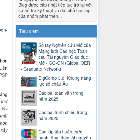
Blog được cập nhật tiếp tục trở lại với
sự hỗ trợ kỹ thuật và đặt chỗ hosting
của nhóm phát triển...
open-
Tiêu điểm
Sổ tay Nghiên cứu Mở của
Mạng lưới Cao học Toàn
cầu Tài nguyên Giáo dục
 hơn
Mở - GO-GN (Global OER
Liên
- Graduate Network)
LPSP
DigComp 3.0: Khung năng
lực số châu Âu
Các bài toàn văn trong
Sáng
năm 2025
 thư
 lấy
Các bài trình chiếu trong
 mất
năm 2025
 hơn
ể
xây
Các lớp tập huấn thực
hành ‘Khai thác tài nguyên