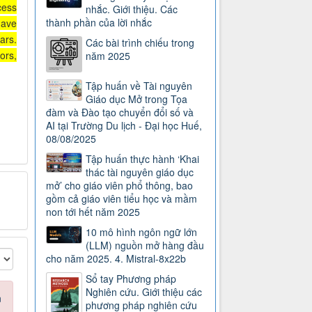
cess
nhắc. Giới thiệu. Các
thành phần của lời nhắc
have
ars.
Các bài trình chiếu trong
ors,
năm 2025
Tập huấn về Tài nguyên
Giáo dục Mở trong Tọa
đàm và Đào tạo chuyển đổi số và
AI tại Trường Du lịch - Đại học Huế,
08/08/2025
Tập huấn thực hành ‘Khai
thác tài nguyên giáo dục
mở’ cho giáo viên phổ thông, bao
gồm cả giáo viên tiểu học và mầm
non tới hết năm 2025
10 mô hình ngôn ngữ lớn
(LLM) nguồn mở hàng đầu
cho năm 2025. 4. Mistral-8x22b
Sổ tay Phương pháp
Nghiên cứu. Giới thiệu các
n
phương pháp nghiên cứu