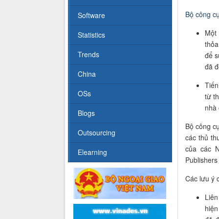
B
ộ công c
Software
Mộ
Statistics
thỏa
Trends
để s
đã đ
China
Tiến
OSs
từ t
nhà 
Blogs
Bộ công cụ
Outsourcing
các thủ t
của các N
Elearning
Publishers
Các lưu ý c
Liên
hiện