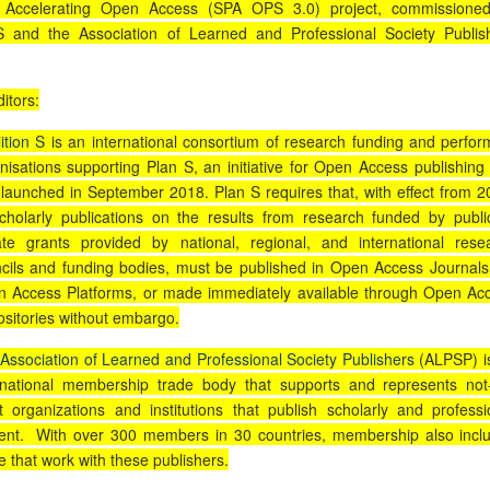
s Accelerating Open Access (SPA OPS 3.0) project, commissione
 S and the Association of Learned and Professional Society Publis
itors:
ition S
is an international consortium of research funding and perfor
nisations supporting Plan S, an initiative for Open Access publishing 
launched in September 2018. Plan S requires that, with effect from 2
scholarly publications on the results from research funded by publi
ate grants provided by national, regional, and international rese
cils and funding bodies, must be published in Open Access Journals
 Access Platforms, or made immediately available through Open Ac
sitories without embargo.
e
Association of Learned and Professional Society Publishers
(ALPSP) i
rnational membership trade body that supports and represents not-
it organizations and institutions that publish scholarly and professi
ent. With over 300 members in 30 countries, membership also incl
e that work with these publishers.