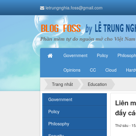
letrungnghia.foss@gmail.com
Phần mềm tự do nguồn mở cho Việt Nam
Government
Policy
Philosop
Opinions
CC
Cloud
Hard
Trang nhất
Education
Government
Liên m
đẩy cá
Policy
Philosophy
Thứ sáu - 15
Security