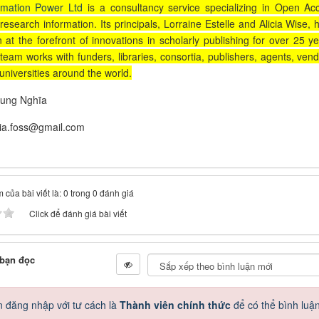
rmation Power Ltd
is a consultancy service specializing in Open Ac
research information. Its principals, Lorraine Estelle and Alicia Wise, 
 at the forefront of innovations in scholarly publishing for over 25 ye
team works with funders, libraries, consortia, publishers, agents, vend
universities around the world.
rung Nghĩa
hia.foss@gmail.com
 của bài viết là: 0 trong 0 đánh giá
Click để đánh giá bài viết
 bạn đọc
 đăng nhập với tư cách là
Thành viên chính thức
để có thể bình luậ