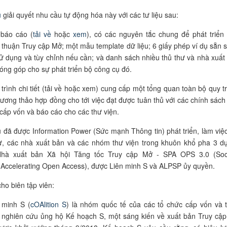
ụ
giải quyết nhu cầu tự động hóa này với các tư liệu sau:
t
báo cáo
(
tải về
hoặc
xem
), có các nguyên tắc chung để phát triển
 thuận Truy cập Mở; một mẫu template dữ liệu; 6 giấy phép ví dụ sẵn 
ử dụng và tùy chỉnh nếu cần; và danh sách nhiều thủ thư và nhà xuất
óng góp cho sự phát triển bộ công cụ đó.
 trình chi tiết (tải về hoặc xem) cung cấp một tổng quan toàn bộ quy tr
hương thảo hợp đồng cho tới việc đạt được tuân thủ với các chính sách
cấp vốn và
báo cáo
cho các thư viện.
 đã được Information Power (Sức mạnh Thông tin) phát triển, làm việc
hư, các nhà xuất bản và các nhóm thư viện trong khuôn khổ pha 3 d
hà xuất bản Xã hội Tăng tốc Truy cập Mở - SPA OPS 3.0 (Soc
 Accelerating Open Access), được Liên minh S và ALPSP ủy quyền.
ho biên tập viên:
 minh S (
cOAlition S
) là nhóm quốc tế của các tổ chức cấp vốn và 
 nghiên cứu ủng hộ Kế hoạch S, một sáng kiến về xuất bản Truy cậ