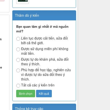
Thăm dò ý kiến
Bạn quan tâm gì nhất ở mã nguồn
mở?
Liên tục được cải tiến, sửa đổi
m
bởi cả thế giới.
Được sử dụng miễn phí không
mất tiền.
Được tự do khám phá, sửa đổi
theo ý thích.
ge
Phù hợp để học tập, nghiên cứu
vì được tự do sửa đổi theo ý
thích.
Tất cả các ý kiến trên
Thống kê truy cập