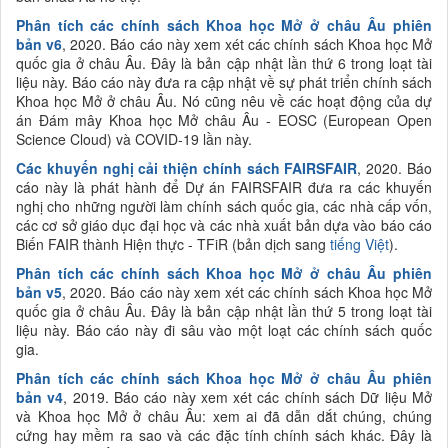
Phân tích các chính sách Khoa học Mở ở châu Âu phiên
bản v6
, 2020. Báo cáo này xem xét các chính sách Khoa học Mở
quốc gia ở châu Âu. Đây là bản cập nhật lần thứ 6 trong loạt tài
liệu này. Báo cáo này đưa ra cập nhật về sự phát triển chính sách
Khoa học Mở ở châu Âu. Nó cũng nêu về các hoạt động của dự
án Đám mây Khoa học Mở châu Âu - EOSC (European Open
Science Cloud) và
COVID-19
lần này.
Các
khuyến nghị
cải thiện chính sách FAIRSFAIR
, 2020. Báo
cáo này là phát hành để Dự án FAIRSFAIR đưa ra các khuyến
nghị cho những người làm chính sách quốc gia, các nhà cấp vốn,
các cơ sở giáo dục đại học và các nhà xuất bản dựa vào
báo cáo
Biến FAIR thành Hiện thực - TFiR (bản dịch sang
tiếng Việt
).
Phân tích các chính sách Khoa học Mở ở châu Âu phiên
bản v5
, 2020. Báo cáo này xem xét các chính sách Khoa học Mở
quốc gia ở châu Âu. Đây là bản cập nhật lần thứ 5 trong loạt tài
liệu này. Báo cáo này đi sâu vào một loạt các chính sách quốc
gia.
Phân tích các chính sách Khoa học Mở ở châu Âu phiên
bản v4
, 2019. Báo cáo này xem xét các chính sách Dữ liệu Mở
và Khoa học Mở ở châu Âu: xem ai đã dẫn dắt chúng, chúng
cứng hay mềm ra sao và các đặc tính chính sách khác. Đây là