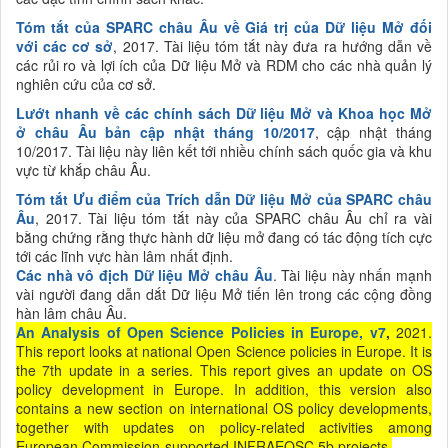
Tóm tắt của SPARC châu Âu về Giá trị của Dữ liệu Mở đối
với các
cơ sở
, 2017. Tài liệu tóm tắt này đưa ra hướng dẫn về
các rủi ro và lợi ích của Dữ liệu Mở và RDM cho các nhà quản lý
nghiên cứu của cơ sở.
Lướt nhanh về các chính sách Dữ liệu Mở và Khoa học Mở
ở châu Âu bản cập nhật tháng 10/2017
, cập nhật tháng
10/2017. Tài liệu này liên kết tới nhiều chính sách quốc gia và khu
vực từ khắp châu Âu.
Tóm tắt Ưu điểm của Trích dẫn Dữ liệu Mở của SPARC châu
Âu
, 2017. Tài liệu tóm tắt này của SPARC châu Âu chỉ ra vài
bằng chứng rằng thực hành dữ liệu mở đang có tác động tích cực
tới các lĩnh vực hàn lâm nhất định.
Các nhà vô địch Dữ liệu Mở châu Âu
. Tài liệu này nhấn mạnh
vài người đang dẫn dắt Dữ liệu Mở tiến lên trong các cộng đồng
hàn lâm châu Âu.
An Analysis of Open Science Policies in Europe, v7
,
2021.
This report looks at national Open Science policies in Europe. It is
the 7th update in a series. This report gives an update on OS
policy development in Europe. In addition, this version also
contains a new section on international OS policy developments,
together with updates on policy-related activities among
European Commission-supported INFRAEOSC 5b projects.