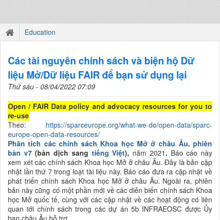
Education
Các tài nguyên chính sách và biện hộ Dữ
liệu Mở/Dữ liệu FAIR để bạn sử dụng lại
Thứ sáu - 08/04/2022 07:09
Open / FAIR Data policy and advocacy resources for you to
re-use
Theo:
https://sparceurope.org/what-we-do/open-data/sparc-
europe-open-data-resources/
Phân tích các chính sách Khoa học Mở ở châu Âu, phiên
bản v7
(
bản dịch sang
tiếng Việt
),
năm
2021
.
Báo cáo này
xem xét các chính sách Khoa học Mở ở châu Âu. Đây là bản cập
nhật lần thứ 7 trong loạt tài liệu này. Báo cáo đưa ra cập nhật về
phát triển chính sách Khoa học Mở ở
châu Âu. Ngoài ra, phiên
bản này cũng có một phần mới về các diễn biến chính sách Khoa
học Mở
quốc tế, cùng với các cập nhật về các hoạt động có liên
quan tới chính sách trong các dự án 5b INFRAEOSC được
Ủy
ban châu Âu
hỗ trợ.