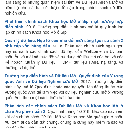
làm sáng tỏ những quan niệm sai lầm về Dữ liệu FAIR và Mở và
biện hộ cho cả hai sẽ được đề cập trong chính sách dữ liệu
nghiên cứu.
Phát triển chính sách Khoa học Mở ở Síp, một trường hợp
điển hình
, 2018. Trường hợp điển hình này mô tả quy trình tạo
lập chính sách Khoa học Mở ở Síp.
Quản lý dữ liệu
.
Học từ các nhà đổi mới sáng tạo
:
so sánh 2
nhà cấp vốn
hàng đầu
, 2018. Phân tích chính sách ngắn gọn
này so sánh các chính sách dữ liệu của Wellcome và
Ủy ban
châu Âu
về một số mức độ: về sử dụng dữ liệu mở của họ, về các
Kế hoạch Quản lý Dữ liệu – DMP, dữ liệu FAIR, hạ tầng, và
thưởng, ví dụ thế.
Trường hợp điển hình về Dữ liệu Mở
:
Quyết định của Vương
quốc Anh về Dữ liệu Nghiên cứu Mở
, 2017. Trường hợp điển
hình này mô tả Quy định hoặc các nguyên tắc đồng thuận của
Vương quốc Anh để làm việc với dữ liệu nghiên cứu mở ở Vương
quốc Anh theo một cách thức hài hòa hơn.
Phân tích các chính sách Dữ liệu Mở và Khoa học Mở ở
châu Âu phiên bản 2
, Cập nhật tháng 1/2018. Báo cáo này xem
xét các chính sách Dữ liệu Mở và Khoa học Mở quốc gia ở châu
Âu: xem ai đã dẫn dắt chúng, chúng là cứng hay mềm ra sao và
các đặc tính chính sách khác.