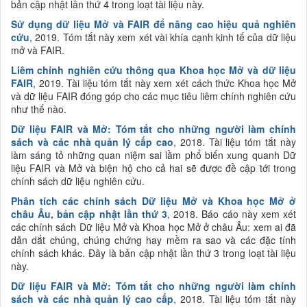
bản cập nhật lần thứ 4 trong loạt tài liệu này.
Sử dụng dữ liệu Mở và FAIR để nâng cao hiệu quả nghiên
cứu
, 2019. Tóm tắt này xem xét vài khía cạnh kinh tế của dữ liệu
mở và FAIR.
Liêm chính nghiên cứu thông qua Khoa học Mở và dữ liệu
FAIR
, 2019. Tài liệu tóm tắt này xem xét cách thức Khoa học Mở
và dữ liệu FAIR đóng góp cho các mục tiêu liêm chính nghiên cứu
như thế nào.
Dữ liệu
FAIR và Mở: Tóm tắt cho những
người làm chính
sách
và các nhà quản lý cấp cao
, 2018. Tài liệu tóm tắt này
làm sáng tỏ những quan niệm sai lầm phổ biến xung quanh Dữ
liệu FAIR và Mở và biện hộ cho cả hai sẽ được đề cập tới trong
chính sách dữ liệu nghiên cứu.
Phân tích các chính sách Dữ liệu Mở và Khoa học Mở ở
châu Âu, bản cập nhật lần thứ 3
, 2018. Báo cáo này xem xét
các chính sách Dữ liệu Mở và Khoa học Mở ở châu Âu: xem ai đã
dẫn dắt chúng, chúng chứng hay mềm ra sao và các đặc tính
chính sách khác. Đây là bản cập nhật lần thứ 3 trong loạt tài liệu
này.
Dữ liệu FAIR và Mở: Tóm tắt cho những người làm chính
sách và các nhà quản lý cao cấp
, 2018. Tài liệu tóm tắt này