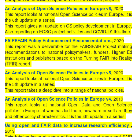
An Analysis of Open Science Policies in Europe v6,
2020
This report looks at national Open Science policies in Europe. It is
the 6th update in a series.
This report gives an update on OS policy development in Europe.
Also reporting on EOSC project activities and COVID-19 this time.
FAIRSFAIR Policy Enhancement Recommendations
,
2020
This report was a deliverable for the FAIRSFAIR Project making
recommendations to national policymakers, funders, Higher Ed
institutions and publishers based on the Turning FAIR into Reality
(TFiR) report.
An Analysis of Open Science Policies in Europe v5,
2020
This report looks at national Open Science policies in Europe. It is
the 5th update in a series.
This report takes a deep dive into a range of national policies.
An Analysis of Open Science Policies in Europe v4,
2019
This report looks at national Open Data and Open Science
policies in Europe: at who has led them, how hard or soft are they
and other policy characteristics. It is the 4th update in a series.
Using open and FAIR data to increase research efficiency
,
2019
This briefing looks at some of the economics of open and FAIR