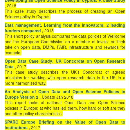
Developing an Open Science Policy in Cyprus, A Case Study
,
2018
This case study describes the process of creating an Open
Science policy in Cyprus.
Data management. Learning from the innovators: 2 leading
funders compared
,
2018
This short policy analysis compares the data policies of Wellcome
and the European Commission on a number of levels: on their
take on open data, DMPs, FAIR, infrastructure and rewards for
example.
Open Data Case Study: UK Concordat on Open Research
Data
,
2017
This case study describes the UK’s Concordat or agreed
principles for working with open research data in the UK in a
more harmonised way.
An Analysis of Open Data and Open Science Policies in
Europe Version 2
,
Update Jan
2018
This report looks at national Open Data and Open Science
policies in Europe: at who has led them, how hard or soft are they
and other policy characteristics.
SPARC Europe Briefing on the Value of Open Data to
Institutions
,
2017