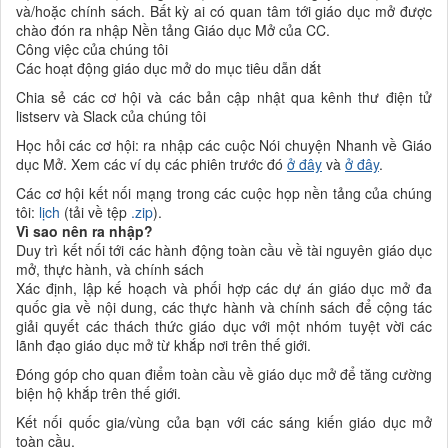
và/hoặc chính sách. Bất kỳ ai có quan tâm tới giáo dục mở được
chào đón ra nhập Nền tảng Giáo dục Mở của CC.
Công việc của chúng tôi
Các hoạt động giáo dục mở do mục tiêu dẫn dắt
Chia sẻ các cơ hội và các bản cập nhật qua kênh thư điện tử
listserv và Slack của chúng tôi
Học hỏi các cơ hội: ra nhập các cuộc Nói chuyện Nhanh về Giáo
dục Mở. Xem các ví dụ các phiên trước đó
ở đây
và
ở đây
.
Các cơ hội kết nối mạng trong các cuộc họp nền tảng của chúng
tôi:
lịch
(tải về tệp
.zip
).
Vì sao nên ra nhập?
Duy trì kết nối tới các hành động toàn cầu về tài nguyên giáo dục
mở, thực hành, và chính sách
Xác định, lập kế hoạch và phối hợp các dự án giáo dục mở đa
quốc gia về nội dung, các thực hành và chính sách để cộng tác
giải quyết các thách thức giáo dục với một nhóm tuyệt vời các
lãnh đạo giáo dục mở từ khắp nơi trên thế giới.
Đóng góp cho quan điểm toàn cầu về giáo dục mở để tăng cường
biện hộ khắp trên thế giới.
Kết nối quốc gia/vùng của bạn với các sáng kiến giáo dục mở
toàn cầu.