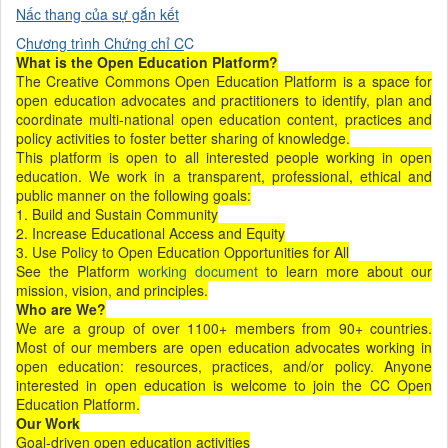
Nấc thang của sự gắn kết
C
hương trình Chứng chỉ C
C
What is the Open Education Platform?
The Creative Commons Open Education Platform is a space for
open education advocates and practitioners to identify, plan and
coordinate multi-national open education content, practices and
policy activities to foster better sharing of knowledge.
This platform is open to all interested people working in open
education. We work in a transparent, professional, ethical and
public manner on the following goals:
1. Build and Sustain Community
2. Increase Educational Access and Equity
3. Use Policy to Open Education Opportunities for All
See the Platform
working document
to learn more about our
mission, vision, and principles.
Who are We?
We are a group of over 1100+ members from 90+ countries.
Most of our members are open education advocates working in
open education: resources, practices, and/or policy. Anyone
interested in open education is welcome to join the CC Open
Education Platform.
Our Work
Goal-driven open education activities