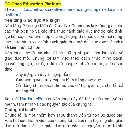
CC Open Education Platform
Theo:
https://network.creativecommons.org/cc-open-education-
platform/
Nền tảng Giáo dục Mở là gì?
Nền tảng Giáo dục Mở của Creative Commons là không gian cho
các nhà biện hộ và các nhà thực hành giáo dục mở để xác định,
lập kế hoạch và phối hợp các hoạt động đa quốc gia về nội dung,
các thực hành và chính sách giáo dục mở để thúc đẩy việc chia
sẻ kiến thức tốt hơn.
Nền tảng này là mở cho tất cả những ai quan tâm làm việc về
giáo dục mở. Chúng tôi làm việc theo cách thức minh bạch,
chuyên nghiệp, có đạo đức và công khai về các mục tiêu sau
đây:
Xây dựng và duy trì cộng đồng
Gia tăng quyền truy cập và bình đẳng giáo dục
Sử dụng chính sách để mở các cơ hội giáo dục cho tất cả
mọi người
Xem
tài liệu làm việc
của Nền tảng này để biết nhiều hơn về sứ
mệnh, tầm nhìn và các nguyên tắc của chúng tôi.
Chúng tôi là ai?
Chúng tôi là một nhóm hơn 1100 thành viên từ hơn 90 quốc gia.
Hầu hết các thành viên của chúng tôi là các nhà biện hộ cho giáo
dục mở làm việc về giáo dục mở: các tài nguyên, thực hành,