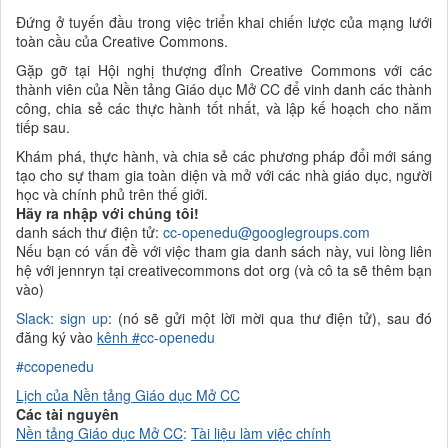
Đứng ở tuyến đầu trong việc triển khai chiến lược của mạng lưới
toàn cầu của Creative Commons.
Gặp gỡ tại Hội nghị thượng đỉnh Creative Commons với các
thành viên của Nền tảng Giáo dục Mở CC để vinh danh các thành
công, chia sẻ các thực hành tốt nhất, và lập kế hoạch cho năm
tiếp sau.
Khám phá, thực hành, và chia sẻ các phương pháp đổi mới sáng
tạo cho sự tham gia toàn diện và mở với các nhà giáo dục, người
học và chính phủ trên thế giới.
Hãy ra nhập với chúng tôi!
danh sách thư điện tử:
cc-openedu@googlegroups.com
Nếu bạn có vấn đề với việc tham gia danh sách này, vui lòng liên
hệ với jennryn tại creativecommons dot org (và cô ta sẽ thêm bạn
vào)
Slack: sign up
: (nó sẽ gửi một lời mời qua thư điện tử), sau đó
đăng ký vào
kênh
#
cc-openedu
#ccopenedu
Lịch của Nền tảng
Giáo dục Mở CC
Các tài nguyên
Nền tảng
Giáo dục Mở CC
:
Tài liệu làm việc chính