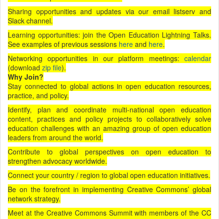
Sharing opportunities and updates via our email listserv and
Slack channel.
Learning opportunities: join the Open Education Lightning Talks.
See examples of previous sessions
here
and
here
.
Networking opportunities in our platform meetings:
calendar
(download
zip file
).
Why Join?
Stay connected to global actions in open education resources,
practice, and policy.
Identify, plan and coordinate multi-national open education
content, practices and policy projects to collaboratively solve
education challenges with an amazing group of open education
leaders from around the world.
Contribute to global perspectives on open education to
strengthen advocacy worldwide.
Connect your country / region to global open education initiatives.
Be on the forefront in implementing Creative Commons’ global
network strategy.
Meet at the Creative Commons Summit with members of the CC