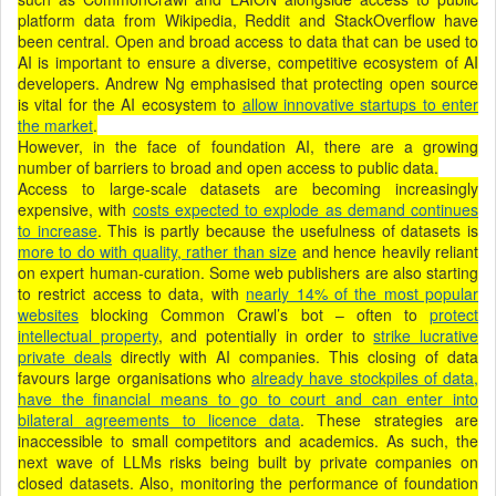
platform data from Wikipedia, Reddit and StackOverflow have
been central. Open and broad access to data that can be used to
AI is important to ensure a diverse, competitive ecosystem of AI
developers. Andrew Ng emphasised that protecting open source
is vital for the AI ecosystem to
allow innovative startups to enter
the market
.
However, in the face of foundation AI, there are a growing
number of barriers to broad and open access to public data.
Access to large-scale datasets are becoming increasingly
expensive, with
costs expected to explode as demand continues
to increase
. This is partly because the usefulness of datasets is
more to do with quality, rather than size
and hence heavily reliant
on expert human-curation. Some web publishers are also starting
to restrict access to data, with
nearly 14% of the most popular
websites
blocking Common Crawl’s bot – often to
protect
intellectual property
, and potentially in order to
strike lucrative
private deals
directly with AI companies. This closing of data
favours large organisations who
already have stockpiles of data,
have the financial means to go to court and can enter into
bilateral agreements to licence data
. These strategies are
inaccessible to small competitors and academics. As such, the
next wave of LLMs risks being built by private companies on
closed datasets. Also, monitoring the performance of foundation