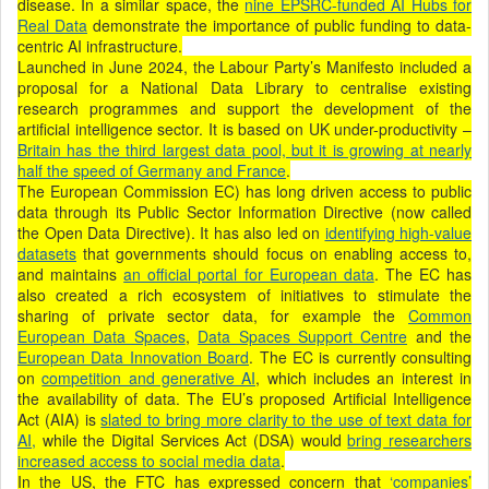
disease. In a similar space, the
nine EPSRC-funded AI Hubs for
Real Data
demonstrate the importance of public funding to data-
centric AI infrastructure.
Launched in June 2024, the Labour Party’s Manifesto included a
proposal for a National Data Library to centralise existing
research programmes and support the development of the
artificial intelligence sector. It is based on UK under-productivity –
Britain has the third largest data pool, but it is growing at nearly
half the speed of Germany and France
.
The European Commission EC) has long driven access to public
data through its Public Sector Information Directive (now called
the Open Data Directive). It has also led on
identifying high-value
datasets
that governments should focus on enabling access to,
and maintains
an official portal for European data
. The EC has
also created a rich ecosystem of initiatives to stimulate the
sharing of private sector data, for example the
Common
European Data Spaces
,
Data Spaces Support Centre
and the
European Data Innovation Board
. The EC is currently consulting
on
competition and generative AI
, which includes an interest in
the availability of data. The EU’s proposed Artificial Intelligence
Act (AIA) is
slated to bring more clarity to the use of text data for
AI,
while the Digital Services Act (DSA) would
bring researchers
increased access to social media data
.
In the US, the FTC has expressed concern that
‘companies’