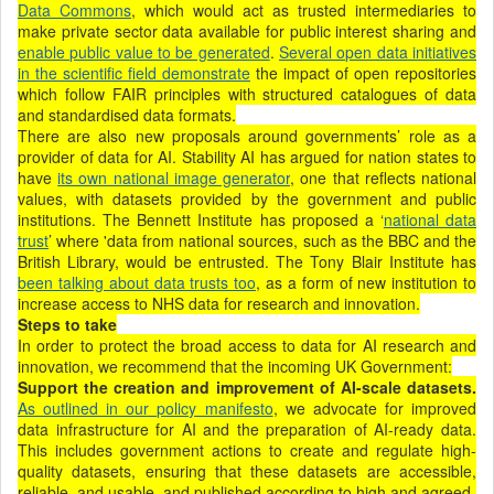
Data Commons
, which would act as trusted intermediaries to
make private sector data available for public interest sharing and
enable public value to be generated
.
Several open data initiatives
in the scientific field demonstrate
the impact of open repositories
which follow FAIR principles with structured catalogues of data
and standardised data formats.
There are also new proposals around governments’ role as a
provider of data for AI. Stability AI has argued for nation states to
have
its own national image generator
, one that reflects national
values, with datasets provided by the government and public
institutions. The Bennett Institute has proposed a ‘
national data
trust
’ where 'data from national sources, such as the BBC and the
British Library, would be entrusted. The Tony Blair Institute has
been talking about data trusts too
, as a form of new institution to
increase access to NHS data for research and innovation.
Steps to take
In order to protect the broad access to data for AI research and
innovation, we recommend that the incoming UK Government:
Support the creation and improvement of AI-scale datasets.
As outlined in our policy manifesto
, we advocate for improved
data infrastructure for AI and the preparation of AI-ready data.
This includes government actions to create and regulate high-
quality datasets, ensuring that these datasets are accessible,
reliable, and usable, and published according to high and agreed-