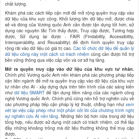
chất lượng.
Khám phá các cách tiếp cận mới để mở rộng quyền truy cập vào
dữ liệu của khu vực công. Khối lượng lớn dữ liệu mở, được chia
sẻ và đóng của Vương quốc Anh cần được tận dụng tốt hơn, sử
dụng các nguyên tắc Tìm thấy được, Truy cập được, Tương hợp
được, Sử dụng lại được - FAIR (Findability, Accessibility,
Interoperability, and Reusability) để định hình quyền truy cập
rộng rãi vào dữ liệu có giá trị cao.
Các tổ chức dữ liệu để quản lý
dữ liệu công này một cách có trách nhiệm
cũng cần được hỗ trợ
bền vững thông qua việc cấp vốn và cơ sở hạ tầng.
Mở ra quyền truy cập vào dữ liệu của khu vực tư nhân.
Chính phủ Vương quốc Anh nên khám phá các phương pháp tiếp
cận liên ngành để mở ra quyền truy cập vào dữ liệu của khu vực
tư nhân cho AI - xây dựng dựa trên tiến trình của các sáng kiến
như
dữ liệu SMART
để tận dụng tiềm năng của các ngành công
nghệ Vương quốc Anh. Chính phủ cũng nên hỗ trợ nghiên cứu về
các phương pháp tiếp cận pháp lý kỹ thuật, chẳng hạn như
xem
xét lại việc cấp phép như một phần cốt lõi của chương trình nghị
sự nghiên cứu AI nền tảng
. Những tiến bộ hơn nữa trong dữ liệu
tổng hợp, nếu được sử dụng một cách có trách nhiệm, có thể lấp
đầy những khoảng trống mà dữ liệu thường không thể truy cập
được.