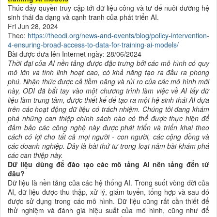
Thúc đẩy quyền truy cập tới dữ liệu công và tư để nuôi dưỡng hệ
sinh thái đa dạng và cạnh tranh của phát triển AI.
Fri Jun 28, 2024
Theo:
https://theodi.org/news-and-events/blog/policy-intervention-
4-ensuring-broad-access-to-data-for-training-ai-models/
Bài được đưa lên Internet ngày: 28/06/2024
Thời đại của AI nền tảng được đặc trưng bởi các mô hình có quy
mô lớn và tính linh hoạt cao, có khả năng tạo ra đầu ra phong
phú. Nhận thức được cả tiềm năng và rủi ro của các mô hình mới
này, ODI đã bắt tay vào một chương trình làm việc về AI lấy dữ
liệu làm trung tâm, được thiết kế để tạo ra một hệ sinh thái AI dựa
trên các hoạt động dữ liệu có trách nhiệm. Chúng tôi đang khám
phá những can thiệp chính sách nào có thể được thực hiện để
đảm bảo các công nghệ này được phát triển và triển khai theo
cách có lợi cho tất cả mọi người - con người, các cộng đồng và
các doanh nghiệp. Đây là bài thứ tư trong loạt năm bài khám phá
các can thiệp này.
Dữ liệu dùng để đào tạo các mô tảng AI nền tảng đến từ
đâu?
Dữ liệu là nền tảng của các hệ thống AI. Trong suốt vòng đời của
AI, dữ liệu được thu thập, xử lý, giám tuyển, tổng hợp và sau đó
được sử dụng trong các mô hình. Dữ liệu cũng rất cần thiết để
thử nghiệm và đánh giá hiệu suất của mô hình, cũng như để