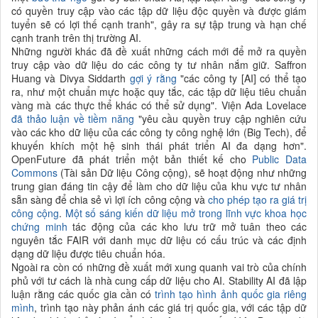
có quyền truy cập vào các tập dữ liệu độc quyền và được giám
tuyển sẽ có lợi thế cạnh tranh", gây ra sự tập trung và hạn chế
cạnh tranh trên thị trường AI.
Những người khác đã đề xuất những cách mới để mở ra quyền
truy cập vào dữ liệu do các công ty tư nhân nắm giữ. Saffron
Huang và Divya Siddarth
gợi ý rằng
"các công ty [AI] có thể tạo
ra, như một chuẩn mực hoặc quy tắc, các tập dữ liệu tiêu chuẩn
vàng mà các thực thể khác có thể sử dụng". Viện Ada Lovelace
đã thảo luận về tiềm năng
"yêu cầu quyền truy cập nghiên cứu
vào các kho dữ liệu của các công ty công nghệ lớn (Big Tech), để
khuyến khích một hệ sinh thái phát triển AI đa dạng hơn".
OpenFuture đã phát triển một bản thiết kế cho
Public Data
Commons
(Tài sản Dữ liệu Công cộng), sẽ hoạt động như những
trung gian đáng tin cậy để làm cho dữ liệu của khu vực tư nhân
sẵn sàng để chia sẻ vì lợi ích công cộng và
cho phép tạo ra giá trị
công cộng
.
Một số sáng kiến dữ liệu mở trong lĩnh vực khoa học
chứng minh
tác động của các kho lưu trữ mở tuân theo các
nguyên tắc FAIR với danh mục dữ liệu có cấu trúc và các định
dạng dữ liệu được tiêu chuẩn hóa.
Ngoài ra còn có những đề xuất mới xung quanh vai trò của chính
phủ với tư cách là nhà cung cấp dữ liệu cho AI. Stability AI đã lập
luận rằng các quốc gia cần có
trình tạo hình ảnh quốc gia riêng
mình
, trình tạo này phản ánh các giá trị quốc gia, với các tập dữ