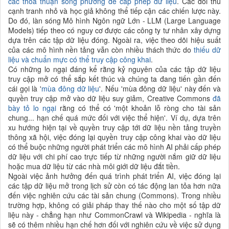
các thỏa thuận song phương để cấp phép dữ liệu
. Các đối thủ
cạnh tranh nhỏ và học giả không thể tiếp cận các chiến lược này.
Do đó, làn sóng Mô hình Ngôn ngữ Lớn - LLM (Large Language
Models) tiếp theo có nguy cơ được các công ty tư nhân xây dựng
dựa trên các tập dữ liệu đóng. Ngoài ra, việc theo dõi hiệu suất
của các mô hình nền tảng vẫn còn nhiều thách thức do
thiếu dữ
liệu và chuẩn mực có thể truy cập công khai
.
Có những lo ngại đáng kể rằng kỷ nguyên của các tập dữ liệu
truy cập mở có thể sắp kết thúc và chúng ta đang tiến gần đến
cái gọi là '
mùa đông dữ liệu
'. Nếu 'mùa đông dữ liệu' này đến và
quyền truy cập mở vào dữ liệu suy giảm, Creative Commons
đã
bày tỏ lo ngại
rằng có thể có 'một khoản lỗ ròng cho tài sản
chung... hạn chế quá mức đối với việc thể hiện'. Ví dụ, dựa trên
xu hướng hiện tại về quyền truy cập tới dữ liệu nền tảng truyền
thông xã hội, việc đóng lại quyền truy cập công khai vào dữ liệu
có thể buộc những người phát triển các mô hình AI phải cấp phép
dữ liệu với chi phí cao trực tiếp từ những người nắm giữ dữ liệu
hoặc mua dữ liệu từ các nhà môi giới dữ liệu đắt tiền.
Ngoài việc ảnh hưởng đến quá trình phát triển AI, việc đóng lại
các tập dữ liệu mở trong lịch sử còn có tác động lan tỏa hơn nữa
đến việc nghiên cứu các tài sản chung (Commons). Trong nhiều
trường hợp, không có giải pháp thay thế nào cho một số tập dữ
liệu này - chẳng hạn như CommonCrawl và Wikipedia - nghĩa là
sẽ có thêm nhiều hạn chế hơn đối với nghiên cứu về việc sử dụng