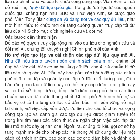
liệu do chính phủ và các tổ chức công cung cấp. Viện Bennett đã
đề xuất một '
quỹ dữ liệu quốc gia
', trong đó 'dữ liệu từ các nguồn
quốc gia, chẳng hạn như BBC và Thư viện Anh, sẽ được giao
phó. Viện Tony Blair
cũng đã và đang nói về các quỹ dữ liệu
, như
một hình thức tổ chức mới để tăng cường quyền truy cập tới dữ
liệu của NHS cho mục đích nghiên cứu và đổi mới.
Các bước cần thực hiện
Để bảo vệ quyền truy cập rộng rãi vào dữ liệu cho nghiên cứu và
đổi mới AI, chúng tôi khuyến nghị Chính phủ mới của Anh:
Hỗ trợ việc tạo lập và cải thiện các tập dữ liệu quy mô AI.
Như đã nêu trong tuyên ngôn chính sách của mình
, chúng tôi
ủng hộ việc cải thiện cơ sở hạ tầng dữ liệu cho AI và chuẩn bị dữ
liệu sẵn sàng cho AI. Điều này bao gồm các hành động của chính
phủ nhằm tạo lập và quản lý các tập dữ liệu chất lượng cao, đảm
bảo rằng các tập dữ liệu này có thể truy cập được, đáng tin cậy
và có thể sử dụng được, đồng thời được công bố theo các tiêu
chuẩn cao và đã được thống nhất. Chính phủ Anh nên hỗ trợ và
bảo vệ cơ sở hạ tầng dữ liệu để đảm bảo tính bền vững về mặt
tài chính, với việc cấp vốn được ưu tiên cho các tổ chức và cộng
đồng tạo lập và đánh giá các tập dữ liệu được giám tuyển tốt
trong khi tìm hiểu các cách thức để ngăn chặn việc các tập dữ
liệu mở trước đây bị hạn chế. Ngoài ra, chúng tôi kêu gọi cơ sở hạ
tầng mạnh mẽ để cho phép các hệ thống AI sử dụng dữ liệu một
cách có trách nhiệm, bao gồm các cơ chế đảm bảo và đánh giá