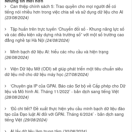
Những tin mới hơn
Can thiệp chính sách 5: Trao quyền cho mọi người để có
tiếng nói nhiều hơn trong việc chia sẻ và sử dụng dữ liệu cho AI
(23/08/2024)
Tập huấn trên trực tuyến ‘Chuyển đổi số - Khung năng lực số
và các điều kiện xây dựng nhà trường số” với một số trường cao
đẳng nghề tại Hà Nội
(24/08/2024)
Minh bạch dữ liệu AI: hiểu các nhu cầu và hiện trạng
(26/08/2024)
Viện Dữ liệu Mở (ODI) sẽ giúp phát triển một tiêu chuẩn siêu
dữ liệu mở cho dữ liệu máy học
(27/08/2024)
‘Chuyên gia IP của GPAI. Báo cáo Sơ bộ về Cấp phép cho Dữ
liệu và Mô hình AI. Tháng 11/2022’ - bản dịch sang tiếng Việt
(28/08/2024)
‘Đủ chi tiết? Đề xuất thực hiện yêu cầu minh bạch dữ liệu đào
tạo của Đạo luật AI đối với GPAI. Tháng 6/2024’ - bản dịch sang
tiếng Việt
(29/08/2024)
AI lấy dữ liệu làm trung tâm
(30/08/2024)