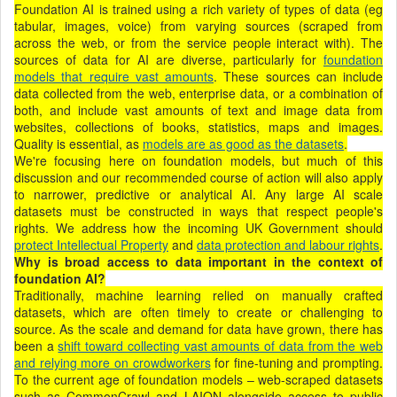
Foundation AI is trained using a rich variety of types of data (eg
tabular, images, voice) from varying sources (scraped from
across the web, or from the service people interact with). The
sources of data for AI are diverse, particularly for
foundation
models that require vast amounts
. These sources can include
data collected from the web, enterprise data, or a combination of
both, and include vast amounts of text and image data from
websites, collections of books, statistics, maps and images.
Quality is essential, as
models are as good as the datasets
.
We're focusing here on foundation models, but much of this
discussion and our recommended course of action will also apply
to narrower, predictive or analytical AI. Any large AI scale
datasets must be constructed in ways that respect people's
rights. We address how the incoming UK Government should
protect Intellectual Property
and
data protection and labour rights
.
Why is broad access to data important in the context of
foundation AI?
Traditionally, machine learning relied on manually crafted
datasets, which are often timely to create or challenging to
source. As the scale and demand for data have grown, there has
been a
shift toward collecting vast amounts of data from the web
and relying more on crowdworkers
for fine-tuning and prompting.
To the current age of foundation models – web-scraped datasets
such as CommonCrawl and LAION alongside access to public