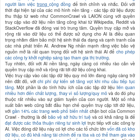
người làm việc
trong
cộng đồng
để tinh chỉnh và nhắc. Đối với
thời đại hiện tại của các mô hình nền tảng - các tập dữ liệu được
thu thập từ web như CommonCrawl và LAION cùng với quyền
truy cập vào dữ liệu nền tảng công khai từ Wikipedia, Reddit và
StackOverflow đã đóng vai trò trung tâm. Quyền truy cập mở và
rộng rãi vào dữ liệu có thể được sử dụng cho AI là điều quan
trọng nhằm đảm bảo một hệ sinh thái đa dạng và cạnh tranh của
các nhà phát triển AI. Andrew Ng nhấn mạnh rằng việc bảo vệ
nguồn mở là rất quan trọng đối với hệ sinh thái AI để
cho phép
các công ty khởi nghiệp sáng tạo tham gia thị trường
.
Tuy nhiên, đối với AI nền tảng, ngày càng có nhiều rào cản về
quyền truy cập mở và rộng rãi tới dữ liệu công khai.
Việc truy cập vào các tập dữ liệu quy mô lớn đang ngày càng trở
nên đắt đỏ, với
chi phí dự kiến sẽ tăng vọt khi nhu cầu tiếp tục
tăng
. Một phần là do tính hữu ích của các tập dữ liệu
liên quan
nhiều hơn đến chất lượng, thay vì số lượng/quy mô
và do đó phụ
thuộc rất nhiều vào sự giám tuyển của con người. Một số nhà
xuất bản web cũng bắt đầu hạn chế quyền truy cập tới dữ liệu,
với
gần 14% các trang web phổ biến nhất
chặn bot của Common
Crawl - thường là để
bảo vệ sở hữu trí tuệ
và có khả năng là để
đạt được các thỏa thuận riêng tư sinh lợi
trực tiếp với các công ty
AI. Việc đóng dữ liệu này có lợi cho các tổ chức lớn
vốn đã có kho
dữ liệu, có đủ khả năng tài chính để ra tòa và
có thể tham gia vào