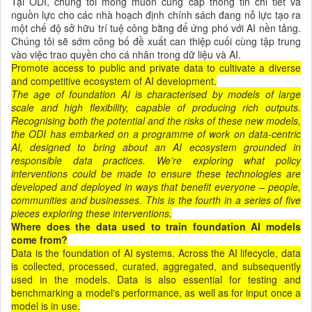
Tại ODI, chúng tôi mong muốn cung cấp thông tin chi tiết và
nguồn lực cho các nhà hoạch định chính sách đang nỗ lực tạo ra
một chế độ sở hữu trí tuệ công bằng để ứng phó với AI nền tảng.
Chúng tôi sẽ sớm công bố đề xuất can thiệp cuối cùng tập trung
vào việc trao quyền cho cá nhân trong dữ liệu và AI.
Promote access to public and private data to cultivate a diverse
and competitive ecosystem of AI development.
The age of foundation AI is characterised by models of large
scale and high flexibility, capable of producing rich outputs.
Recognising both the potential and the risks of these new models,
the ODI has embarked on a programme of work on data-centric
AI, designed to bring about an AI ecosystem grounded in
responsible data practices. We’re exploring what policy
interventions could be made to ensure these technologies are
developed and deployed in ways that benefit everyone – people,
communities and businesses. This is the fourth in a series of five
pieces exploring these interventions.
Where does the data used to train foundation AI models
come from?
Data is the foundation of AI systems. Across the AI lifecycle, data
is collected, processed, curated, aggregated, and subsequently
used in the models. Data is also essential for testing and
benchmarking a model's performance, as well as for input once a
model is in use.