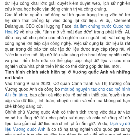
dữ liệu công khai lớn: giải quyết kiểm duyệt web, lịch sử nghiên
cứu khoa học hoặc vận động chính trị và công chúng.
Các tổ chức nguồn mở đóng vai trò quan trọng trong việc hỗ trợ
hệ sinh thái chống lại việc đóng lại dữ liệu. Ví dụ, Clement
Delangue, CEO của Hugging Face,
đã làm chứng trước Quốc hội
Hoa Kỳ
về nhu cầu "tính mở về mặt đạo đức" trong phát triển AI,
điều này sẽ cho phép các nhà nghiên cứu ngoài một vài công ty
công nghệ lớn tiếp cận công nghệ. Việc sử dụng lại dữ liệu là rất
quan trọng để bảo tồn các tập dữ liệu được truy cập rộng rãi, vì
"việc làm cho một tập dữ liệu sẵn sàng cho hoạt động nghiên cứu
và phát triển hơn nữa có thể giúp cập nhật dữ liệu vì các nhà
nghiên cứu/nhà phát triển khác có thể đóng góp dữ liệu mới".
Tình hình chính sách hiện tại ở Vương quốc Anh và những
nơi khác
Vào tháng 9 năm 2023, Cơ quan Cạnh tranh và Thị trường của
Vương quốc Anh đã công bố
một bộ nguyên tắc cho các mô hình
AI nền tảng
, bao gồm cả việc nêu rõ sự cần thiết của 'quyền truy
cập vào dữ liệu, tính toán, chuyên môn và vốn mà không có hạn
chế không đáng có'.
Chính phủ Vương quốc Anh có thành tích trong việc đầu tư vào
cơ sở hạ tầng dữ liệu cho phép sử dụng và chia sẻ rộng rãi dữ
liệu, bao gồm cả dữ liệu mà chính phủ nắm giữ. Ví dụ,
Dịch vụ dữ
liệu Vương quốc Anh
là cơ sở hạ tầng nghiên cứu quốc gia cung
cấp quyền truy cập và đào tạo đáng tin cậy để sử dụng bộ sưu