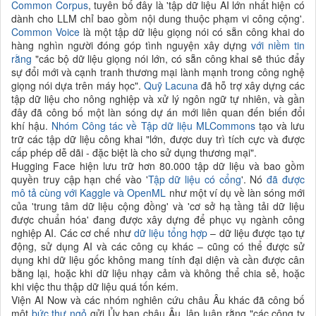
Common Corpus
, tuyên bố đây là 'tập dữ liệu AI lớn nhất hiện có
dành cho LLM chỉ bao gồm nội dung thuộc phạm vi công cộng'.
Common Voice
là một tập dữ liệu giọng nói có sẵn công khai do
hàng nghìn người đóng góp tình nguyện xây dựng
với niềm tin
rằng
"các bộ dữ liệu giọng nói lớn, có sẵn công khai sẽ thúc đẩy
sự đổi mới và cạnh tranh thương mại lành mạnh trong công nghệ
giọng nói dựa trên máy học".
Quỹ Lacuna
đã hỗ trợ xây dựng các
tập dữ liệu cho nông nghiệp và xử lý ngôn ngữ tự nhiên, và gần
đây đã công bố một làn sóng dự án mới liên quan đến biến đổi
khí hậu.
Nhóm Công tác về Tập dữ liệu MLCommons
tạo và lưu
trữ các tập dữ liệu công khai "lớn, được duy trì tích cực và được
cấp phép dễ dãi - đặc biệt là cho sử dụng thương mại".
Hugging Face hiện lưu trữ hơn 80.000 tập dữ liệu và bao gồm
quyền truy cập hạn chế vào '
Tập dữ liệu có cổng
'. Nó
đã được
mô tả cùng với Kaggle và OpenML
như một ví dụ về làn sóng mới
của 'trung tâm dữ liệu cộng đồng' và 'cơ sở hạ tầng tải dữ liệu
được chuẩn hóa' đang được xây dựng để phục vụ ngành công
nghiệp AI. Các cơ chế như
dữ liệu tổng hợp
– dữ liệu được tạo tự
động, sử dụng AI và các công cụ khác – cũng có thể được sử
dụng khi dữ liệu gốc không mang tính đại diện và cần được cân
bằng lại, hoặc khi dữ liệu nhạy cảm và không thể chia sẻ, hoặc
khi việc thu thập dữ liệu quá tốn kém.
Viện AI Now và các nhóm nghiên cứu châu Âu khác đã công bố
một
bức thư ngỏ
gửi Ủy ban châu Âu, lập luận rằng "các công ty