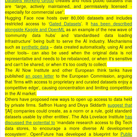
Datasets Working Group
creates and hosts public datasets that
are “large, actively maintained, and permissively licensed -
especially for commercial use”.
Hugging Face now hosts over 80,000 datasets and includes
restricted access to ‘
Gated Datasets
’. It
has been described
alongside Kaggle and OpenML
as an example of the new wave of
‘community data hubs’ and ‘standardised data loading
infrastructure’ being built to serve the AI industry. Mechanisms
such as
synthetic data
– data created automatically, using AI and
other tools– can also be used when the original data is not
representative and needs to be rebalanced, or when it's sensitive
and can't be shared, or when it's too costly to collect.
The AI Now Institute and other European think tanks have
published
an open letter
to the European Commission, arguing
that 'firms with access to proprietary and curated datasets enjoy a
competitive edge', causing concentration and limiting competition
in the AI market.
Others have proposed new ways to open up access to data held
by private firms. Saffron Huang and Divya Siddarth
suggest that
'[AI] companies could create, as a norm or a rule, gold standard
datasets usable by other entities'. The Ada Lovelace Institute
has
discussed the potential to
'mandate research access to Big Tech
data stores, to encourage a more diverse AI development
ecosystem'. OpenFuture has developed a blueprint for
Public