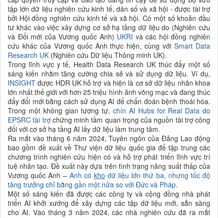
tập lớn dữ liệu nghiên cứu kinh tế, dân số và xã hội - được tài trợ
bởi Hội đồng nghiên cứu kinh tế và xã hội. Có một số khoản đầu
tư khác vào việc xây dựng cơ sở hạ tầng dữ liệu do (Nghiên cứu
và Đổi mới của Vương quốc Anh)
UKRI
và các hội đồng nghiên
cứu khác của Vương quốc Anh thực hiện, cùng với
Smart Data
Research UK
(Nghiên cứu Dữ liệu Thông minh UK).
Trong lĩnh vực y tế, Health Data Research UK thúc đẩy một số
sáng kiến nhằm tăng cường chia sẻ và sử dụng dữ liệu. Ví dụ,
INSIGHT
được HDR UK hỗ trợ và hiện là cơ sở dữ liệu nhãn khoa
lớn nhất thế giới với hơn 25 triệu hình ảnh võng mạc và đang thúc
đẩy đổi mới bằng cách sử dụng AI để chẩn đoán bệnh thoái hóa.
Trong một không gian tương tự,
chín AI Hubs for Real Data do
EPSRC tài trợ
chứng minh tầm quan trọng của nguồn tài trợ công
đối với cơ sở hạ tầng AI lấy dữ liệu làm trung tâm.
Ra mắt vào tháng 6 năm 2024, Tuyên ngôn của Đảng Lao động
bao gồm đề xuất về Thư viện dữ liệu quốc gia để tập trung các
chương trình nghiên cứu hiện có và hỗ trợ phát triển lĩnh vực trí
tuệ nhân tạo. Đề xuất này dựa trên tình trạng năng suất thấp của
Vương quốc Anh –
Anh có
kho
dữ liệu lớn thứ ba, nhưng tốc độ
tăng trưởng chỉ bằng gần một nửa so với Đức và Pháp
.
Một số sáng kiến đã được các công ty và cộng đồng nhà phát
triển AI khởi xướng để xây dựng các tập dữ liệu mới, sẵn sàng
cho AI. Vào tháng 3 năm 2024, các nhà nghiên cứu đã ra mắt