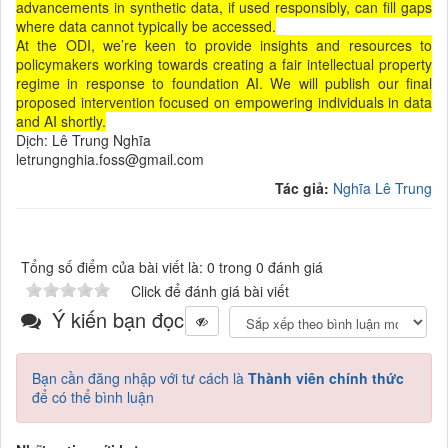
advancements in synthetic data, if used responsibly, can fill gaps
where data cannot typically be accessed.
At the ODI, we’re keen to provide insights and resources to
policymakers working towards creating a fair intellectual property
regime in response to foundation AI. We will publish our final
proposed intervention focused on empowering individuals in data
and AI shortly.
Dịch: Lê Trung Nghĩa
letrungnghia.foss@gmail.com
Tác giả:
Nghĩa Lê Trung
Tổng số điểm của bài viết là: 0 trong 0 đánh giá
Click để đánh giá bài viết
Ý kiến bạn đọc
Bạn cần đăng nhập với tư cách là
Thành viên chính thức
để có thể bình luận