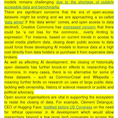
models remains challenging
due to the shortage of publicly
accessible data and benchmarks
.
There are significant concerns that the era of open-access
datasets might be ending and we are approaching a so-called
‘
data winter
’.If this ‘data winter’ comes, and open access to data
declineS, Creative Commons has
expressed concern
that there
could be ‘a net loss for the commons... overly limiting to
expression’. For instance, based on current trends in access to
social media platform data, closing down public access to data
could force those developing AI models to licence data at a high
cost directly from data holders or purchase it from expensive data
brokers.
As well as affecting AI development, the closing of historically
open datasets has further knock-on effects to researching the
commons. In many cases, there is no alternative for some of
these datasets – such as CommonCrawl and Wikipedia –
meaning further limits on research on uses of large public data:
tackling web censorship, history of science research or public and
political advocacy.
Open source organisations are vital in supporting the ecosystem
to resist the closing of data. For example, Clement Delangue,
CEO of Hugging Face,
testified before US Congress
on the need
for ‘ethical openness’ in AI development which would allow
researchers beyond a few large tech companies to access the