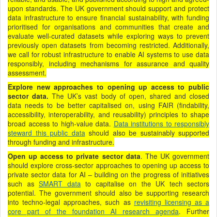
upon standards. The UK government should support and protect
data infrastructure to ensure financial sustainability, with funding
prioritised for organisations and communities that create and
evaluate well-curated datasets while exploring ways to prevent
previously open datasets from becoming restricted. Additionally,
we call for robust infrastructure to enable AI systems to use data
responsibly, including mechanisms for assurance and quality
assessment.
Explore new approaches to opening up access to public
sector data.
The UK’s vast body of open, shared and closed
data needs to be better capitalised on, using FAIR (findability,
accessibility, interoperability, and reusability) principles to shape
broad access to high-value data.
Data institutions to responsibly
steward this public data
should also be sustainably supported
through funding and infrastructure.
Open up access to private sector data
. The UK government
should explore cross-sector approaches to opening up access to
private sector data for AI – building on the progress of initiatives
such as
SMART data
to capitalise on the UK tech sectors
potential. The government should also be supporting research
into techno-legal approaches, such as
revisiting licensing as a
core part of the foundation AI research agenda
. Further