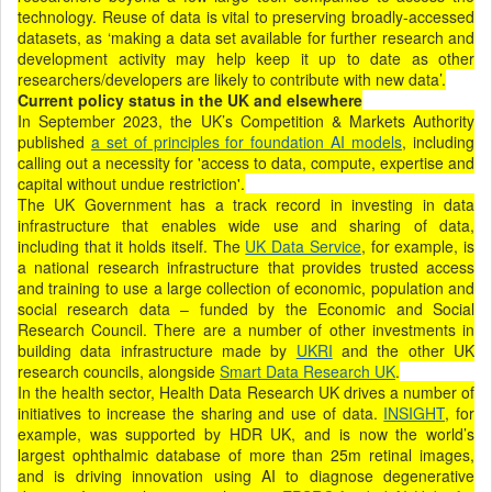
technology. Reuse of data is vital to preserving broadly-accessed
datasets, as ‘making a data set available for further research and
development activity may help keep it up to date as other
researchers/developers are likely to contribute with new data’.
Current policy status in the UK and elsewhere
In September 2023, the UK’s Competition & Markets Authority
published
a set of principles for foundation AI models
, including
calling out a necessity for 'access to data, compute, expertise and
capital without undue restriction'.
The UK Government has a track record in investing in data
infrastructure that enables wide use and sharing of data,
including that it holds itself. The
UK Data Service
, for example, is
a national research infrastructure that provides trusted access
and training to use a large collection of economic, population and
social research data – funded by the Economic and Social
Research Council. There are a number of other investments in
building data infrastructure made by
UKRI
and the other UK
research councils, alongside
Smart Data Research UK
.
In the health sector, Health Data Research UK drives a number of
initiatives to increase the sharing and use of data.
INSIGHT
, for
example, was supported by HDR UK, and is now the world’s
largest ophthalmic database of more than 25m retinal images,
and is driving innovation using AI to diagnose degenerative