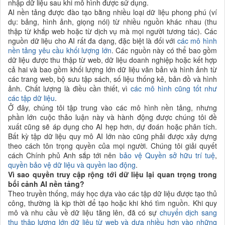
nhập dữ liệu sau khi mô hình được sử dụng.
AI nền tảng được đào tạo bằng nhiều loại dữ liệu phong phú (ví
dụ: bảng, hình ảnh, giọng nói) từ nhiều nguồn khác nhau (thu
thập từ khắp web hoặc từ dịch vụ mà mọi người tương tác). Các
nguồn dữ liệu cho AI rất đa dạng, đặc biệt là đối với
các mô hình
nền tảng yêu cầu khối lượng lớn
. Các nguồn này có thể bao gồm
dữ liệu được thu thập từ web, dữ liệu doanh nghiệp hoặc kết hợp
cả hai và bao gồm khối lượng lớn dữ liệu văn bản và hình ảnh từ
các trang web, bộ sưu tập sách, số liệu thống kê, bản đồ và hình
ảnh. Chất lượng là điều cần thiết, vì
các mô hình cũng tốt như
các tập dữ liệu
.
Ở đây, chúng tôi tập trung vào các mô hình nền tảng, nhưng
phần lớn cuộc thảo luận này và hành động được chúng tôi đề
xuất cũng sẽ áp dụng cho AI hẹp hơn, dự đoán hoặc phân tích.
Bất kỳ tập dữ liệu quy mô AI lớn nào cũng phải được xây dựng
theo cách tôn trọng quyền của mọi người. Chúng tôi giải quyết
cách Chính phủ Anh sắp tới nên
bảo vệ Quyền sở hữu trí tuệ
,
quyền bảo vệ dữ liệu và quyền lao động
.
Vì sao quyền truy cập rộng tới dữ liệu lại quan trọng trong
bối cảnh AI nền tảng?
Theo truyền thống, máy học dựa vào các tập dữ liệu được tạo thủ
công, thường là kịp thời để tạo hoặc khi khó tìm nguồn. Khi quy
mô và nhu cầu về dữ liệu tăng lên, đã có sự
chuyển dịch sang
thu thập lượng lớn dữ liệu từ web và dựa nhiều hơn vào những