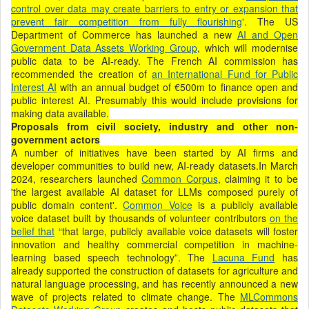
control over data may create barriers to entry or expansion that
prevent fair competition from fully
flourishing
'. The US
Department of Commerce has launched a new
AI and Open
Government Data Assets Working Group
, which will modernise
public data to be AI-ready. The French AI commission has
recommended the creation of
an International Fund for Public
Interest AI
with an annual budget of €500m to finance open and
public interest AI. Presumably this would include provisions for
making data available.
Proposals from civil society, industry and other non-
government actors
A number of initiatives have been started by AI firms and
developer communities to build new, AI-ready datasets.In March
2024, researchers launched
Common Corpus
, claiming it to be
'the largest available AI dataset for LLMs composed purely of
public domain content'.
Common Voice
is a publicly available
voice dataset built by thousands of volunteer contributors
on the
belief that
“that large, publicly available voice datasets will foster
innovation and healthy commercial competition in machine-
learning based speech technology”. The
Lacuna Fund
has
already supported the construction of datasets for agriculture and
natural language processing, and has recently announced a new
wave of projects related to climate change. The
MLCommons