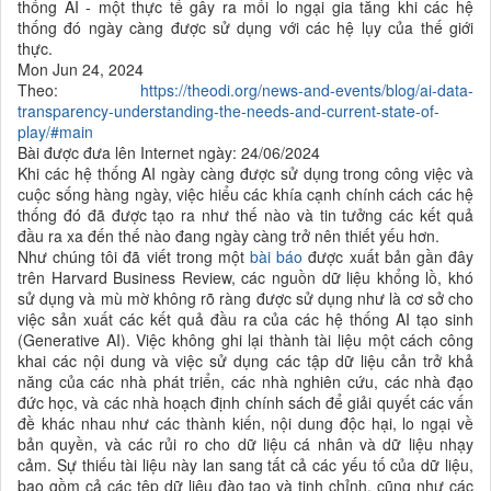
thống AI - một thực tế gây ra mối lo ngại gia tăng khi các hệ
thống đó ngày càng được sử dụng với các hệ lụy của thế giới
thực.
Mon Jun 24, 2024
Theo:
https://theodi.org/news-and-events/blog/ai-data-
transparency-understanding-the-needs-and-current-state-of-
play/#main
Bài được đưa lên Internet ngày: 24/06/2024
Khi các hệ thống AI ngày càng được sử dụng trong công việc và
cuộc sống hàng ngày, việc hiểu các khía cạnh chính cách các hệ
thống đó đã được tạo ra như thế nào và tin tưởng các kết quả
đầu ra xa đến thế nào đang ngày càng trở nên thiết yếu hơn.
Như chúng tôi đã viết trong một
bài báo
được xuất bản gần đây
trên Harvard Business Review, các nguồn dữ liệu khổng lồ, khó
sử dụng và mù mờ không rõ ràng được sử dụng như là cơ sở cho
việc sản xuất các kết quả đầu ra của các hệ thống AI tạo sinh
(Generative AI). Việc không ghi lại thành tài liệu một cách công
khai các nội dung và việc sử dụng các tập dữ liệu cản trở khả
năng của các nhà phát triển, các nhà nghiên cứu, các nhà đạo
đức học, và các nhà hoạch định chính sách để giải quyết các vấn
đề khác nhau như các thành kiến, nội dung độc hại, lo ngại về
bản quyền, và các
rủi ro cho dữ liệu cá nhân và dữ liệu nhạy
cảm.
Sự thiếu tài liệu này lan sang tất cả các yếu tố của dữ liệu,
bao gồm cả các tệp dữ liệu
đào tạo và tinh chỉnh, cũng như các