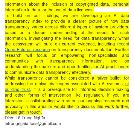
information about the inclusion of copyrighted data, personal
information in data, or the use of data licences.
To build on our findings, we are developing an AI data
transparency index to provide a clearer picture of how data
transparency varies across different types of system providers,
based on a deeper understanding of the needs for such
information. Investigating the need for data transparency within
the ecosystem will build on current evidence, including
recent
Open Futures research
on transparency documentation. Further
research will focus on empowering non-specialists and
communities with transparency information, and on
understanding the barriers and opportunities for AI practitioners
to communicate data transparency effectively.
While transparency cannot be considered a ‘silver bullet’ for
addressing the ethical challenges associated with AI systems,
or
building trust
, it is a prerequisite for informed decision-making
and other forms of intervention like regulation. If you are
interested in collaborating with us on our ongoing research and
advocacy in this area or would like to discuss this work further,
please get in touch.
Dịch: Lê Trung Nghĩa
letrungnghia.foss@gmail.com