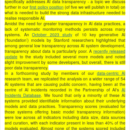
specifically addresses AI data transparency - a topic we discuss
further in our
first policy position
(of five we will publish in total) on
what is needed to build the strong data infrastructure needed to
realise responsible AI.
Amidst the need for greater transparency in AI data practices, a
lack of systematic monitoring methods persists across many
systems. An
October 2023 study
of 10 key generative AI
(‘foundation’) models by Stanford researchers highlighted that
among general low transparency across AI system development,
transparency about data is particularly poor. A
recently released
update
to the study included several more models and noted
slight improvement by some developers, but overall, there is still
poor data transparency.
In a forthcoming study by members of our
data-centric AI
research team, we replicated the analysis on a wider range of 54
AI systems that are causing public concern, having been at the
centre of AI incidents recorded in the Partnership of AI's
AI
Incidents Database
. We found that only a minority of these AI
systems provided identifiable information about their underlying
models and data practices. Transparency scores (evaluated for
those systems offering basic model transparency information)
were low across all indicators including data size, data sources
and curation, with each indicator present in less than 40% of the
models evaluated. Almost none of the systems scored included