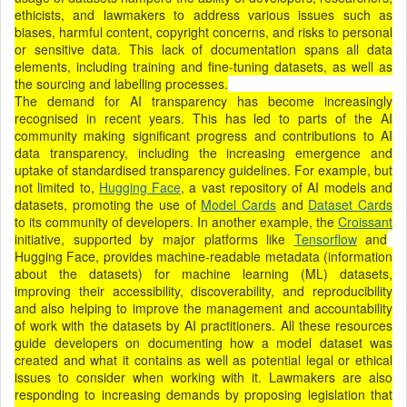
ethicists, and lawmakers to address various issues such as
biases, harmful content, copyright concerns, and risks to personal
or sensitive data. This lack of documentation spans all data
elements, including training and fine-tuning datasets, as well as
the sourcing and labelling processes.
The demand for AI transparency has become increasingly
recognised in recent years. This has led to parts of the AI
community making significant progress and contributions to AI
data transparency, including the increasing emergence and
uptake of standardised transparency guidelines. For example, but
not limited to,
Hugging Face
, a vast repository of AI models and
datasets, promoting the use of
Model Cards
and
Dataset Cards
to its community of developers. In another example, the
Croissant
initiative, supported by major platforms like
Tensorflow
and
Hugging Face, provides machine-readable metadata (information
about the datasets) for machine learning (ML) datasets,
improving their accessibility, discoverability, and reproducibility
and also helping to improve the management and accountability
of work with the datasets by AI practitioners. All these resources
guide developers on documenting how a model dataset was
created and what it contains as well as potential legal or ethical
issues to consider when working with it. Lawmakers are also
responding to increasing demands by proposing legislation that