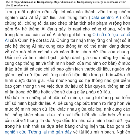
Trong một nghiên cứu sắp tới của các thành viên trong nhóm
nghiên cứu AI lấy dữ liệu làm trung tâm (
Data-c
entric AI
) của
chúng tôi, chúng tôi đã sao chép phân tích trên phạm vi rộng hơn
gồm 54 hệ thống AI đang gây lo ngại cho công chúng, vốn là
trung tâm của các sự cố AI được ghi lại trong
Cơ sở dữ liệu sự cố
AI
của Quan hệ đối tác AI. Chúng tôi nhận thấy rằng chỉ một số ít
các hệ thống AI này cung cấp thông tin có thể nhận dạng được
về các mô hình cơ bản và cách thực hành dữ liệu của chúng.
Điểm số về tính minh bạch (được đánh giá cho những hệ thống
cung cấp thông tin về tính minh bạch của mô hình cơ bản) ở mức
thấp trên tất cả các chỉ số bao gồm kích thước dữ liệu, nguồn và
giám tuyển dữ liệu, với từng chỉ số hiện diện trong ít hơn 40% mô
hình được đánh giá. Hầu như không có hệ thống nào ghi điểm
bao gồm thông tin về việc đưa dữ liệu có bản quyền, thông tin cá
nhân trong dữ liệu hoặc việc sử dụng giấy phép dữ liệu.
Để dựa trên những phát hiện của mình, chúng tôi đang phát triển
chỉ số minh bạch dữ liệu AI để cung cấp bức tranh rõ ràng hơn về
mức độ minh bạch dữ liệu khác nhau giữa các loại nhà cung cấp
hệ thống khác nhau, dựa trên sự hiểu biết sâu sắc hơn về nhu
cầu đối với thông tin đó. Việc điều tra nhu cầu minh bạch dữ liệu
trong hệ sinh thái sẽ dựa trên bằng chứng hiện tại, bao gồm cả
nghiên cứu Tương lai mở gần đây
về tài liệu minh bạch. Nghiên