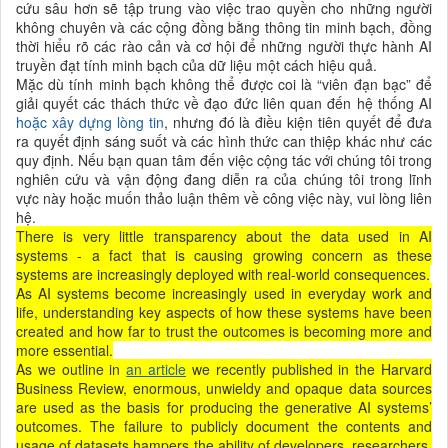
cứu sâu hơn sẽ tập trung vào việc trao quyền cho những người
không chuyên và các cộng đồng bằng thông tin minh bạch, đồng
thời hiểu rõ các rào cản và cơ hội để những người thực hành AI
truyền đạt tính minh bạch của dữ liệu một cách hiệu quả.
Mặc dù tính minh bạch không thể được coi là “viên đạn bạc” để
giải quyết các thách thức về đạo đức liên quan đến hệ thống AI
hoặc xây dựng lòng tin
, nhưng đó là điều kiện tiên quyết để đưa
ra quyết định sáng suốt và các hình thức can thiệp khác như các
quy định. Nếu bạn quan tâm đến việc cộng tác với chúng tôi trong
nghiên cứu và vận động đang diễn ra của chúng tôi trong lĩnh
vực này hoặc muốn thảo luận thêm về công việc này, vui lòng liên
hệ.
There is very little transparency about the data used in AI
systems - a fact that is causing growing concern as these
systems are increasingly deployed with real-world consequences.
As AI systems become increasingly used in everyday work and
life, understanding key aspects of how these systems have been
created and how far to trust the outcomes is becoming more and
more essential.
As we outline in
an article
we recently published in the Harvard
Business Review, enormous, unwieldy and opaque data sources
are used as the basis for producing the generative AI systems’
outcomes. The failure to publicly document the contents and
usage of datasets hampers the ability of developers, researchers,