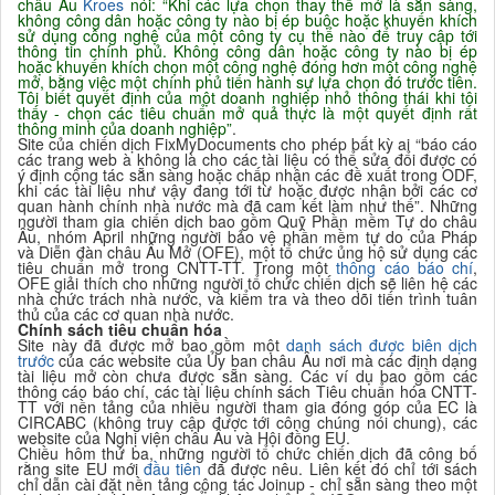
châu Âu
Kroes
nói: “Khi các lựa chọn thay thế mở là sẵn sàng,
không công dân hoặc công ty nào bị ép buộc hoặc khuyến khích
sử dụng công nghệ của một công ty cụ thể nào để truy cập tới
thông tin chính phủ. Không công dân hoặc công ty nào bị ép
hoặc khuyến khích chọn một công nghệ đóng hơn một công nghệ
mở, bằng việc một chính phủ tiến hành sự lựa chọn đó trước tiên.
Tôi biết quyết định của một doanh nghiệp nhỏ thông thái khi tôi
thấy - chọn các tiêu chuẩn mở quả thực là một quyết định rất
thông minh của doanh nghiệp”
.
Site của chiến dịch FixMyDocuments cho phép bất kỳ ai “báo cáo
các trang web à không là cho các tài liệu có thể sửa đổi được có
ý định cộng tác sẵn sàng hoặc chấp nhận các đề xuất trong ODF,
khi các tài liệu như vậy đang tới từ hoặc được nhận bởi các cơ
quan hành chính nhà nước mà đã cam kết làm như thế”. Những
người tham gia chiến dịch bao gồm Quỹ Phần mềm Tự do châu
Âu, nhóm April những người bảo vệ phần mềm tự do của Pháp
và Diễn đàn châu Âu Mở (OFE), một tổ chức ủng hộ sử dụng các
tiêu chuẩn mở trong CNTT-TT. Trong một
thông cáo báo chí
,
OFE giải thích cho những người tổ chức chiến dịch sẽ liên hệ các
nhà chức trách nhà nước, và kiểm tra và theo dõi tiến trình tuân
thủ của các cơ quan nhà nước.
Chính sách tiêu chuẩn hóa
Site này đã được mở bao gồm một
danh sách được biên dịch
trước
của các website của Ủy ban châu Âu nơi mà các định dạng
tài liệu mở còn chưa được sẵn sàng. Các ví dụ bao gồm các
thông cáo báo chí, các tài liệu chính sách Tiêu chuẩn hóa CNTT-
TT với nền tảng của nhiều người tham gia đóng góp của EC là
CIRCABC (không truy cập được tới công chúng nói chung), các
website của Nghị viện châu Âu và Hội đồng EU.
Chiều hôm thứ ba, những người tổ chức chiến dịch đã công bố
rằng site EU mới
đầu tiên
đã được nêu. Liên kết đó chỉ tới sách
chỉ dẫn cài đặt nền tảng cộng tác Joinup - chỉ sẵn sàng theo một