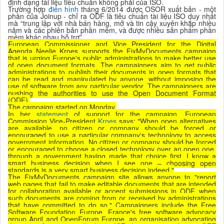
định dạng tài liệu tiêu chuẩn không phải của ISO.
Trường hợp
điển hình
tháng 6/2014 được OSOR xuất bản - một
phần của Joinup - chỉ ra ODF là tiêu chuẩn tài liệu ISO duy nhất
mà “trung lập với nhà bán hàng, mở và tin cậy xuyên khắp nhiều
năm và các phiên bản phần mềm, và được nhiều sản phẩm phần
mềm khác nhau hỗ trợ”.
European Commissioner and Vice President for the Digital
Agenda Neelie Kroes supports the FixMyDocuments campaign
that is urging Europe's public administrations to make better use
of open document formats. The campaigners aim to get public
administrations to publish their documents in open formats that
can be read and manipulated by anyone, without imposing the
use of software from any particular vendor. The campaigners are
pushing the authorities to use the Open Document Format
(ODF).
The campaign started on Monday.
In her
statement
of support for the campaign, European
Commission Vice-President
Kroes
says: "When open alternatives
are available, no citizen or company should be forced or
encouraged to use a particular company's technology to access
government information. No citizen or company should be forced
or encouraged to choose a closed technology over an open one,
through a government having made that choice first. I know a
smart business decision when I see one – choosing open
standards is a very smart business decision indeed."
The FixMyDocuments campaign site allows anyone to "report
web pages that fail to make editable documents that are intended
for collaboration available or accept submissions in ODF, when
such documents are coming from or received by administrations
that have committed to do so." Campaigners include the Free
Software Foundation Europe, France's free software advocacy
group April and OpenForum Europe, an organisation advocating