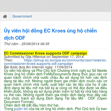
Government
Ủy viên hội đồng EC Kroes ủng hộ chiến
dịch ODF
Thứ năm - 25/09/2014 06:35
EC Commissioner Kroes supports ODF campaign
Submitted by Gijs Hillenius on September 17, 2014
Theo:
https://joinup.ec.europa.eu/community/osor/news/ec-
commissioner-kroes-supports-odf-campaign
Bài được đưa lên Internet ngày: 17/09/2014
Ủy viên hội đồng và Phó Chủ tịch Chương trình nghị sự Số Neelie
Kroes ủng hộ chiến dịch FixMyDocuments đang thúc giục các cơ
quan hành chính nhà nước châu Âu sử dụng tốt hơn các định
dạng tài liệu mở. Những người tham gia chiến dịch muốn các cơ
quan hành chính nhà nước xuất bản các tài liệu của họ ở các
định dạng tài liệu mở mà bất kỳ ai cũng có thể đọc được và điều
khiển được, không ép sử dụng phần mềm từ bất kỳ nhà bán hàng
cụ thể nào. Những người tham gia chiến dịch đang thúc đẩy các
nhà chức trách sử dụng Định dạng Tài liệu Mở - ODF (Open
Docu
ment Format)
.
Chiến dịch đã bắt đầu hôm thứ hai.
Trong
tuyên bố
của bà về ủng hộ chiến dịch, Phó Chủ tịch Ủy ban