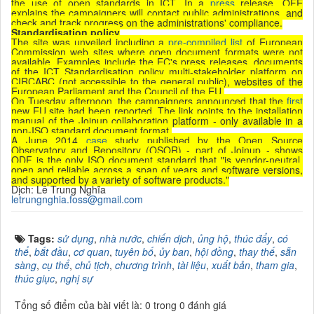
the use of open standards in ICT. In a
press
release, OFE
explains the campaigners will contact public administrations, and
check and track progress on the administrations' compliance.
Standardisation policy
The site was unveiled including a
pre-compiled list
of European
Commission web sites where open document formats were not
available. Examples include the EC's press releases, documents
of the ICT Standardisation policy multi-stakeholder platform on
CIRCABC (not accessible to the general public), websites of the
European Parliament and the Council of the EU.
On Tuesday afternoon, the campaigners announced that the
first
new EU site had been reported. The link points to the installation
manual of the Joinup collaboration platform - only available in a
non-ISO standard document format.
A June 2014
case
study published by the Open Source
Observatory and Repository (OSOR) - part of Joinup - shows
ODF is the only ISO document standard that "is vendor-neutral,
open and reliable across a span of years and software versions,
and supported by a variety of software products."
Dịch: Lê Trung Nghĩa
letrungnghia.foss@gmail.com
Tags:
sử dụng
,
nhà nước
,
chiến dịch
,
ủng hộ
,
thúc đẩy
,
có
thể
,
bắt đầu
,
cơ quan
,
tuyên bố
,
ủy ban
,
hội đồng
,
thay thế
,
sẵn
sàng
,
cụ thể
,
chủ tịch
,
chương trình
,
tài liệu
,
xuất bản
,
tham gia
,
thúc giục
,
nghị sự
Tổng số điểm của bài viết là: 0 trong 0 đánh giá