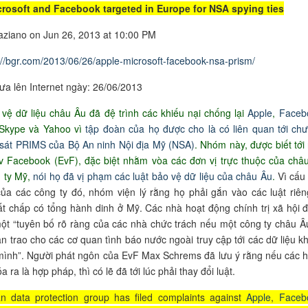
crosoft and Facebook targeted in Europe for NSA spying ties
ziano on Jun 26, 2013 at 10:00 PM
://bgr.com/2013/06/26/apple-microsoft-facebook-nsa-prism/
ưa lên Internet ngày: 26/06/2013
ệ dữ liệu châu Âu đã đệ trình các khiếu nại chống lại
Apple
,
Faceb
 Skype và Yahoo vì
tập đoàn của họ được cho là có liên quan tới ch
 sát PRIMS của Bộ An ninh Nội địa Mỹ (NSA)
. Nhóm này, được biết tới
v Facebook (EvF), đặc biệt nhằm vòa các đơn vị trực thuộc của châ
 ty Mỹ,
nói họ đã vị phạm các luật bảo vệ dữ liệu của châu Âu
.
Vì cấu 
ủa các công ty đó, nhóm viện lý rằng họ phải gắn vào các luật riên
t chấp có tổng hành dinh ở Mỹ. Các nhà hoạt động chính trị xã hội 
ột “tuyên bố rõ ràng của các nhà chức trách nếu một công ty châu Â
ản trao cho các cơ quan tình báo nước ngoài truy cập tới các dữ liệu k
mình”. Người phát ngôn của EvF Max Schrems đã lưu ý rằng nếu các 
 ra là hợp pháp, thì có lẽ đã tới lúc phải thay đổi luật.
n data protection group has filed complaints against
Apple
,
Faceb