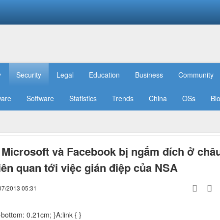
y
Security
Legal
Education
Business
Community
are
Software
Statistics
Trends
China
OSs
Bl
 Microsoft và Facebook bị ngắm đích ở châ
liên quan tới việc gián điệp của NSA
07/2013 05:31
bottom: 0.21cm; }A:link { }