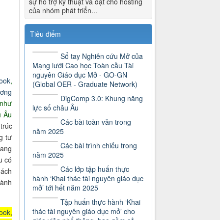
sự hỗ trợ kỹ thuật và đặt chỗ hosting
của nhóm phát triển...
Tiêu điểm
Sổ tay Nghiên cứu Mở của
Mạng lưới Cao học Toàn cầu Tài
nguyên Giáo dục Mở - GO-GN
ook
,
(Global OER - Graduate Network)
ương
DigComp 3.0: Khung năng
 như
lực số châu Âu
u Âu
Các bài toàn văn trong
trúc
năm 2025
g tư
Các bài trình chiếu trong
đang
năm 2025
u có
Các lớp tập huấn thực
hách
hành ‘Khai thác tài nguyên giáo dục
hành
mở’ tới hết năm 2025
Tập huấn thực hành ‘Khai
thác tài nguyên giáo dục mở’ cho
ook
,