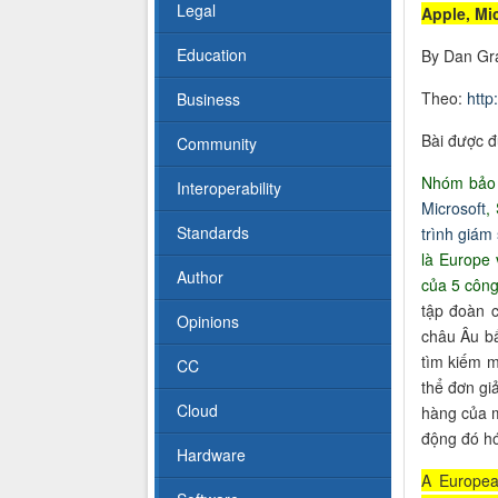
Legal
Apple, Mi
Education
By Dan Gra
Theo:
http
Business
Bài được đ
Community
Nhóm bảo v
Interoperability
Microsoft
,
Standards
trình giám
là Europe 
Author
của 5 công
tập đoàn c
Opinions
châu Âu bấ
tìm kiếm m
CC
thể đơn gi
Cloud
hàng của 
động đó hóa
Hardware
A Europea