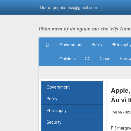
letrungnghia.foss@gmail.com
Phần mềm tự do nguồn mở cho Việt Nam
Government
Policy
Philosoph
Opinions
CC
Cloud
Hardw
Government
Apple,
Âu vì 
Policy
Philosophy
Thứ ba - 02/
Security
P { margin-