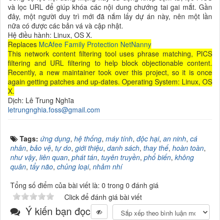
và lọc URL để giúp khóa các nội dung chướng tai gai mắt. Gần
đây, một người duy trì mới đã nắm lấy dự án này, nên một lần
nữa có được các bản vá và cập nhật.
Hệ điều hành: Linux, OS X.
Replaces
McAfee Family Protection
NetNanny
This network content filtering tool uses phrase matching, PICS
filtering and URL filtering to help block objectionable content.
Recently, a new maintainer took over this project, so it is once
again getting patches and up-dates. Operating System: Linux, OS
X.
Dịch: Lê Trung Nghĩa
letrungnghia.foss@gmail.com
Tags:
ứng dụng
,
hệ thống
,
máy tính
,
độc hại
,
an ninh
,
cá
nhân
,
bảo vệ
,
tự do
,
giới thiệu
,
danh sách
,
thay thế
,
hoàn toàn
,
như vậy
,
liên quan
,
phát tán
,
tuyên truyền
,
phổ biến
,
không
quân
,
tẩy não
,
chủng loại
,
nhảm nhí
Tổng số điểm của bài viết là: 0 trong 0 đánh giá
Click để đánh giá bài viết
Ý kiến bạn đọc