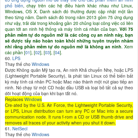
phổ biến
, chạy trên các hệ điều hành khác nhau như Linux,
Windows, OS X. Danh sách đó thường được cập nhật một lần
theo từng năm. Danh sách đó trong năm 2013 gồm 75 ứng dụng
như vậy, trải dài trong khoảng gần 20 chủng loại công việc có liên
quan tới an ninh hệ thống và máy tính cá nhân của bạn.
Với 75
phần mềm tự do nguồn mở là các công cụ an ninh này, bạn
sẽ được tẩy não hoàn toàn khỏi những tuyên truyền nhảm
nhí rằng phần mềm tự do nguồn mở là không an ninh
. Xem
các phần [
01
], [
02
], [
03
], [
04
].
60.
LPS
Thay thế cho
Windows
Được Không quân Mỹ tạo ra, An ninh Khả chuyển Nhẹ, hoặc LPS
(Lightweight Portable Security), là phát tán Linux có thể biến bất
kỳ máy tính cá nhân PC hoặc Mac nào thành một nút giao tiếp an
ninh. Nó chạy từ một CD hoặc đầu USB và loại bỏ tất cả sự theo
dõi hoạt động của bạn khi bạn tắt nó.
Replaces
Windows
Cre-ated by the U.S. Air Force, the Lightweight Portable Security,
or LPS, Linux distribution can turn any PC or Mac into a secure
communication node. It runs f-rom a CD or USB thumb drive and
removes all traces of your activity when you shut it down.
61.
NetSecl
Thay thế cho
Windows