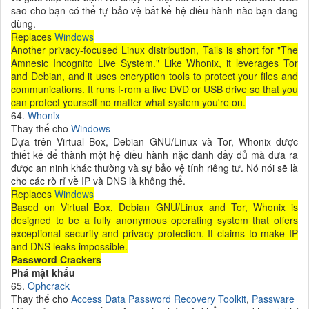
sao cho bạn có thể tự bảo vệ bất kể hệ điều hành nào bạn đang
dùng.
Replaces
Windows
Another privacy-focused Linux distribution, Tails is short for "The
Amnesic Incognito Live System." Like Whonix, it leverages Tor
and Debian, and it uses encryption tools to protect your files and
communications. It runs f-rom a live DVD or USB drive so that you
can protect yourself no matter what system you're on.
64.
Whonix
Thay thế cho
Windows
Dựa trên Virtual Box, Debian GNU/Linux và Tor, Whonix được
thiết kế để thành một hệ điều hành nặc danh đầy đủ mà đưa ra
được an ninh khác thường và sự bảo vệ tính riêng tư. Nó nói sẽ là
cho các rò rỉ về IP và DNS là không thể.
Replaces
Windows
Based on Virtual Box, Debian GNU/Linux and Tor, Whonix is
designed to be a fully anonymous operating system that offers
exceptional security and privacy protection. It claims to make IP
and DNS leaks impossible.
Password Crackers
Phá mật khẩu
65.
Ophcrack
Thay thế cho
Access Data Password Recovery Toolkit
,
Passware