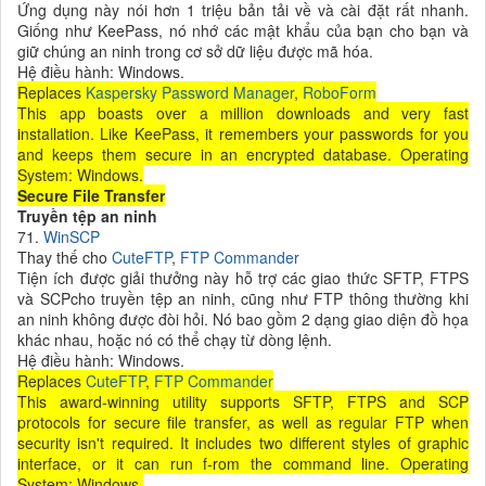
Ứng dụng này nói hơn 1 triệu bản tải về và cài đặt rất nhanh.
Giống như KeePass, nó nhớ các mật khẩu của bạn cho bạn và
giữ chúng an ninh trong cơ sở dữ liệu được mã hóa.
Hệ điều hành: Windows.
Replaces
Kaspersky Password Manager
,
RoboForm
This app boasts over a million downloads and very fast
installation. Like KeePass, it remembers your passwords for you
and keeps them secure in an encrypted database. Operating
System: Windows.
Secure File Transfer
Truyền tệp an ninh
71.
WinSCP
Thay thế cho
CuteFTP
,
FTP Commander
Tiện ích được giải thưởng này hỗ trợ các giao thức SFTP, FTPS
và SCPcho truyền tệp an ninh, cũng như FTP thông thường khi
an ninh không được đòi hỏi. Nó bao gồm 2 dạng giao diện đồ họa
khác nhau, hoặc nó có thể chạy từ dòng lệnh.
Hệ điều hành: Windows.
Replaces
CuteFTP
,
FTP Commander
This award-winning utility supports SFTP, FTPS and SCP
protocols for secure file transfer, as well as regular FTP when
security isn't required. It includes two different styles of graphic
interface, or it can run f-rom the command line. Operating
System: Windows.