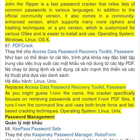
John the Ripper is a fast password cracker that relies lists of
common passwords in various languages. In addition to the
official community version, it also comes in a community-
enhanced version, which supports many more ciphers and
hashing techniques, or a pro version, which is customized for
various OSes and is easier to install and use. Operating System:
Windows, Linux, OS X.
67.
PDFCrack
Thay thế cho
Access Data Password Recovery Toolkit
,
Passware
Như bạn có thể đoán từ cái tên, trình phá khóa này đặc biệt tập
trung vào việc truy xuất các mật khẩu và nội dung từ các tệp PDF.
Nó chạy từ dòng lệnh và sử dụng cả sức mạnh thô thiển và các
kỹ thuật phá dựa vào danh sách.
Hệ điều hành: Linux, Unix.
Replaces
Access Data Password Recovery Toolkit
,
Passware
As you might guess f-rom the name, this cracker specifically
focuses on retrieving passwords and content f-rom PDF files. It
runs f-rom the command line and uses both brute force and list-
based cracking techniques. Operating System: Linux, Unix.
Password Management
Quản lý mật khẩu
68.
KeePass Password Safe
Thay thế cho
Kaspersky Password Manager
,
RoboForm