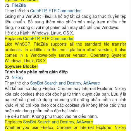
72.
FileZilla
Thay thế cho
CuteFTP
,
FTP Commander
Giống như WinSCP, FileZilla hỗ trợ tất cả các giao thức truyền tệp
tiêu chuẩn. Bổ sung thêm vào phiên bản máy trạm nhiều nền
tảng, nó cũng đi với một phiên bản máy chủ chỉ cho Windows.
Hệ điều hành: Windows, Linux, OS X.
Replaces
CuteFTP
,
FTP Commander
Like WinSCP, FileZilla supports all the standard file transfer
protocols. In addition to the multi-platform client version, it also
comes in a Windows-only server version. Operating System:
Windows, Linux, OS X.
Spyware Blocker
Trình khóa phần mềm gián điệp
73.
Nixory
Thay thế cho
SpyBot Search and Destroy
,
AdAware
Bất kể bạn sử dụng Firefox, Chrome hay Internet Explorer, Nixory
xóa các cookies theo dõi độc hại từ trình duyệt của bạn. Lưu ý là
bạn sẽ cần phải sử dụng nó cùng với những phần mềm an ninh
khác vì nó chỉ xóa theo dõi các cookies và không khóa các virus
hoặc các dạng phần mềm độc hại khác.
Hệ điều hành: Không phụ thuộc vào hệ điều hành.
Replaces
SpyBot Search and Destroy
,
AdAware
Whether you use Firefox, Chrome or Internet Explorer, Nixory