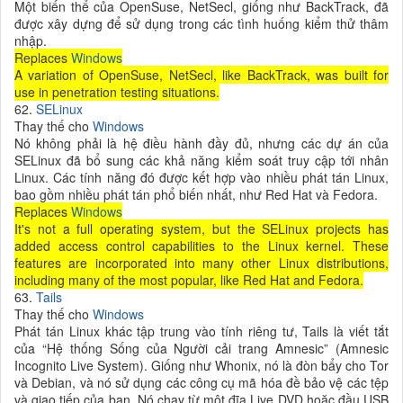
Một biến thể của OpenSuse, NetSecl, giống như BackTrack, đã
được xây dựng để sử dụng trong các tình huống kiểm thử thâm
nhập.
Replaces
Windows
A variation of OpenSuse, NetSecl, like BackTrack, was built for
use in penetration testing situations.
62.
SELinux
Thay thế cho
Windows
Nó không phải là hệ điều hành đầy đủ, nhưng các dự án của
SELinux đã bổ sung các khả năng kiểm soát truy cập tới nhân
Linux. Các tính năng đó được kết hợp vào nhiều phát tán Linux,
bao gồm nhiều phát tán phổ biến nhất, như Red Hat và Fedora.
Replaces
Windows
It's not a full operating system, but the SELinux projects has
added access control capabilities to the Linux kernel. These
features are incorporated into many other Linux distributions,
including many of the most popular, like Red Hat and Fedora.
63.
Tails
Thay thế cho
Windows
Phát tán Linux khác tập trung vào tính riêng tư, Tails là viết tắt
của “Hệ thống Sống của Người cải trang Amnesic” (Amnesic
Incognito Live System). Giống như Whonix, nó là đòn bẩy cho Tor
và Debian, và nó sử dụng các công cụ mã hóa đề bảo vệ các tệp
và giao tiếp của bạn. Nó chạy từ một đĩa Live DVD hoặc đầu USB