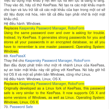
Việc sử dụng mật khẩu y hệt liên tục và liên tục là đáng lo lắng.
Thay vào đó, hãy cố thử KeePass. Nó tạo ra các mật khẩu mạnh
cho bạn và lưu trữ tất cả các mật khẩu của bạn trong một cơ sở
dữ liệu được mã hóa, nên tất cả điều bạn phải nhớ là một mật
khẩu chủ.
Hệ điều hành: Windows.
Replaces
Kaspersky Password Manager
,
RoboForm
Using the same password over and over is asking for trouble.
Instead, try KeePass. It generates strong passwords for you and
stores all your passwords in an encrypted database, so all you
have to remember is one master password. Operating System:
Windows.
69.
KeePassX
Thay thế cho
Kaspersky Password Manager
,
RoboForm
Ban đầu được phát triển như một rẽ nhánh Linux của KeePass,
sự an toàn mật khẩu này rất giống với KeePass. Nó bây giờ hỗ
trợ OS X và một số phiên bản Windows, cũng như Linux.
Hệ điều hành: Windows, Linux, OS X.
Replaces
Kaspersky Password Manager
,
RoboForm
Originally developed as a Linux fork of KeePass, this password
safe is very similar to the KeePass. It now supports OS X and
some versions of Windows, as well as Linux. Operating System:
Windows, Linux, OS X.
70.
Password Safe