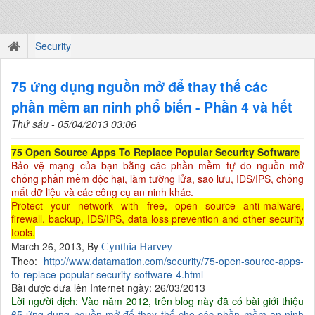
Security
75 ứng dụng nguồn mở để thay thế các
phần mềm an ninh phổ biến - Phần 4 và hết
Thứ sáu - 05/04/2013 03:06
75 Open Source Apps To Replace Popular Security Software
Bảo vệ mạng của bạn bằng các phần mềm tự do nguồn mở
chống phần mềm độc hại, làm tường lửa, sao lưu, IDS/IPS, chống
mất dữ liệu và các công cụ an ninh khác.
Protect your network with free, open source anti-malware,
firewall, backup, IDS/IPS, data loss prevention and other security
tools.
March 26, 2013, By
Cynthia Harvey
Theo:
http://www.datamation.com/security/75-open-source-apps-
to-replace-popular-security-software-4.html
Bài được đưa lên Internet ngày: 26/03/2013
Lời người dịch: Vào năm 2012, trên blog này đã có bài giới thiệu
65 ứng dụng nguồn mở để thay thế cho các phần mềm an ninh