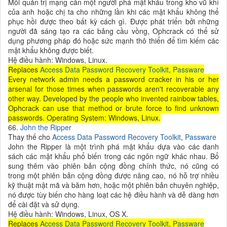
Mỗi quản trị mạng cần một người phá mật khẩu trong kho vũ khí
của anh hoặc chị ta cho những lần khi các mật khẩu không thể
phục hồi được theo bất kỳ cách gì. Được phát triển bởi những
người đã sáng tạo ra các bảng cầu vồng, Ophcrack có thể sử
dụng phương pháp đó hoặc sức mạnh thô thiển để tìm kiếm các
mật khẩu không được biết.
Hệ điều hành: Windows, Linux.
Replaces
Access Data Password Recovery Toolkit
,
Passware
Every network admin needs a password cracker in his or her
arsenal for those times when passwords aren't recoverable any
other way. Developed by the people who invented rainbow tables,
Ophcrack can use that method or brute force to find unknown
passwords. Operating System: Windows, Linux.
66.
John the Ripper
Thay thế cho
Access Data Password Recovery Toolkit
,
Passware
John the Ripper là một trình phá mật khẩu dựa vào các danh
sách các mật khẩu phổ biến trong các ngôn ngữ khác nhau. Bổ
sung thêm vào phiên bản cộng đồng chính thức, nó cũng có
trong một phiên bản cộng đồng được nâng cao, nó hỗ trợ nhiều
kỹ thuật mật mã và băm hơn, hoặc một phiên bản chuyên nghiệp,
nó được tùy biến cho hàng loạt các hệ điều hành và dễ dàng hơn
để cài đặt và sử dụng.
Hệ điều hành: Windows, Linux, OS X.
Replaces
Access Data Password Recovery Toolkit
,
Passware