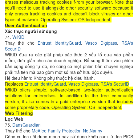
erases malicious tracking cookies f-rom your browser. Note that
you'll need to use it alongside other security software because it
only erases tracking cookies and doesn't block viruses or other
types of malware. Operating System: OS Independent.
User Authentication
Xác thực người sử dụng
74.
WiKID
Thay thế cho
Entrust IdentityGuard
,
Vasco Digipass
,
RSA's
SecurID
WiKID đưa ra các giải pháp xác thực 2 yếu tố dựa vào phần
mềm, đơn giản cho các doanh nghiệp. Bổ sung thêm vào phiên
bản cộng đồng tự do, nó cũng có một phiên bản chuyên nghiệp
phải trả tiền mà bao gồm một số mã sở hữu độc quyền.
Hệ điều hành: Không phụ thuộc hệ điều hành.
Replaces
Entrust IdentityGuard
,
Vasco Digipass
,
RSA's SecurID
WiKID offers simple, software-based two-factor authentication
solutions for enterprises. In addition to the free community
version, it also comes in a paid enterprise version that includes
some proprietary code. Operating System: OS Independent.
Web Filtering
Lọc Web
75.
DansGuardian
Thay thế cho
McAfee Family Protection
NetNanny
Công cụ lọc nội dung mạng này sử dụng khớp cụm từ, lọc PICS