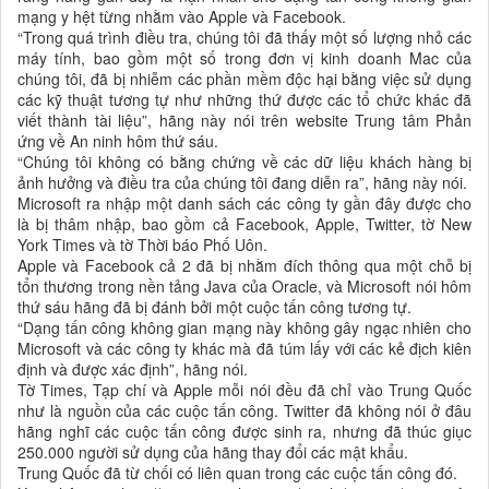
mạng y hệt từng nhằm vào Apple và Facebook.
“Trong quá trình điều tra, chúng tôi đã thấy một số lượng nhỏ các
máy tính, bao gồm một số trong đơn vị kinh doanh Mac của
chúng tôi, đã bị nhiễm các phần mềm độc hại bằng việc sử dụng
các kỹ thuật tương tự như những thứ được các tổ chức khác đã
viết thành tài liệu”, hãng này nói trên website Trung tâm Phản
ứng về An ninh hôm thứ sáu.
“Chúng tôi không có bằng chứng về các dữ liệu khách hàng bị
ảnh hưởng và điều tra của chúng tôi đang diễn ra”, hãng này nói.
Microsoft ra nhập một danh sách các công ty gần đây được cho
là bị thâm nhập, bao gồm cả Facebook, Apple, Twitter, tờ New
York Times và tờ Thời báo Phố Uôn.
Apple và Facebook cả 2 đã bị nhằm đích thông qua một chỗ bị
tổn thương trong nền tảng Java của Oracle, và Microsoft nói hôm
thứ sáu hãng đã bị đánh bởi một cuộc tấn công tương tự.
“Dạng tấn công không gian mạng này không gây ngạc nhiên cho
Microsoft và các công ty khác mà đã túm lấy với các kẻ địch kiên
định và được xác định”, hãng nói.
Tờ Times, Tạp chí và Apple mỗi nói đều đã chỉ vào Trung Quốc
như là nguồn của các cuộc tấn công. Twitter đã không nói ở đâu
hãng nghĩ các cuộc tấn công được sinh ra, nhưng đã thúc giục
250.000 người sử dụng của hãng thay đổi các mật khẩu.
Trung Quốc đã từ chối có liên quan trong các cuộc tấn công đó.