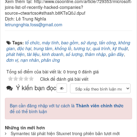
Xem thêm tại: http://www.csoonline.com/article/729353/microsoft-
joins-list-of-recently-hacked-companies?
source=ctwartcso#sthash.b8KTsQ0J.dpuf
Dịch: Lê Trung Nghĩa
letrungnghia.foss@gmail.com
Tags:
tổ chức
,
máy tính
,
bao gồm
,
sử dụng
,
tấn công
,
không
gian
,
độc hại
,
trung tâm
,
khổng lồ
,
tương tự
,
quá trình
,
kỹ thuật
,
phát hiện
,
tài liệu
,
kinh doanh
,
số lượng
,
thâm nhập
,
gần đây
,
đơn vị
,
nạn nhân
,
phản ứng
Tổng số điểm của bài viết là: 0 trong 0 đánh giá
Click để đánh giá bài viết
Ý kiến bạn đọc
Bạn cần đăng nhập với tư cách là
Thành viên chính thức
để có thể bình luận
Những tin mới hơn
Symantec tái phát hiện Stuxnet trong phiên bản tươi mới