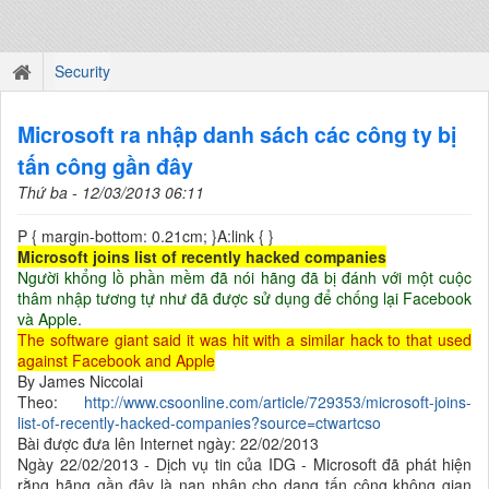
Security
Microsoft ra nhập danh sách các công ty bị
tấn công gần đây
Thứ ba - 12/03/2013 06:11
P { margin-bottom: 0.21cm; }A:link { }
Microsoft joins list of recently hacked companies
Người khổng lồ phần mềm đã nói hãng đã bị đánh với một cuộc
thâm nhập tương tự như đã được sử dụng để chống lại Facebook
và Apple.
The software giant said it was hit with a similar hack to that used
against Facebook and Apple
By James Niccolai
Theo:
http://www.csoonline.com/article/729353/microsoft-joins-
list-of-recently-hacked-companies?source=ctwartcso
Bài được đưa lên Internet ngày: 22/02/2013
Ngày 22/02/2013 - Dịch vụ tin của IDG - Microsoft đã phát hiện
rằng hãng gần đây là nạn nhân cho dạng tấn công không gian