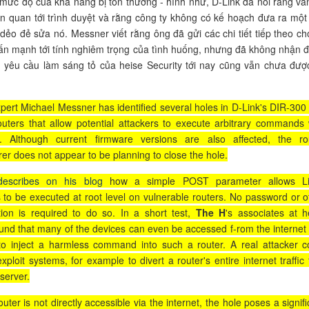
mức độ của khả năng bị tổn thương - hình như, D-Link đã nói rằng vấ
iên quan tới trình duyệt và rằng công ty không có kế hoạch đưa ra một
dẻo đẻ sửa nó. Messner viết rằng ông đã gửi các chi tiết tiếp theo ch
ấn mạnh tới tính nghiêm trọng của tình huống, nhưng đã không nhận 
ột yêu cầu làm sáng tỏ của heise Security tới nay cũng vẫn chưa đượ
xpert Michael Messner has identified several holes in D-Link's DIR-300
uters that allow potential attackers to execute arbitrary commands 
ort. Although current firmware versions are also affected, the ro
er does not appear to be planning to close the hole.
describes on his blog
how a simple POST parameter allows L
o be executed at root level on vulnerable routers. No password or o
tion is required to do so. In a short test,
The H
's associates at h
ound that many of the devices can even be accessed f-rom the internet
o inject a harmless command into such a router. A real attacker c
ploit systems, for example to divert a router's entire internet traffic 
 server.
outer is not directly accessible via the internet, the hole poses a signif