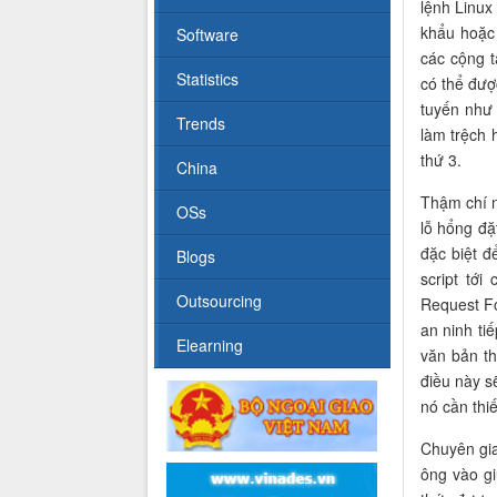
lệnh Linux
khẩu hoặc
Software
các cộng t
Statistics
có thể đượ
tuyến như 
Trends
làm trệch 
thứ 3.
China
Thậm chí n
OSs
lỗ hổng đặ
đặc biệt đ
Blogs
script tớ
Outsourcing
Request F
an ninh ti
Elearning
văn bản th
điều này sẽ
nó cần thi
Chuyên gia
ông vào g