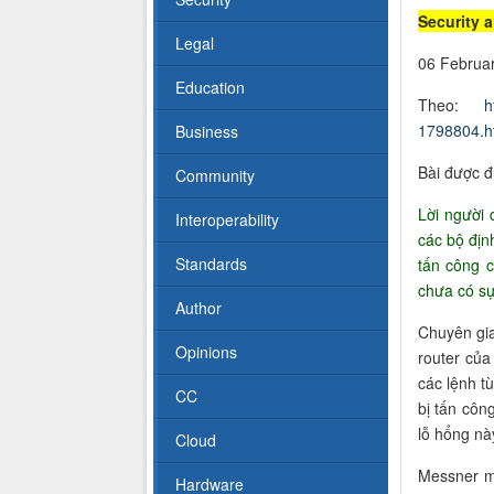
Security a
Legal
06 Februar
Education
Theo:
h
1798804.h
Business
Bài được đ
Community
Lời người 
Interoperability
các bộ địn
Standards
tấn công c
chưa có sự
Author
Chuyên gia
Opinions
router củ
các lệnh t
CC
bị tấn côn
lỗ hổng nà
Cloud
Messner m
Hardware