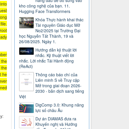
hàng đầu để bổ sung vào
 into
kho công nghệ của bạn. 11.
uest
Hugging Face Transformers
mong
Khóa Thực hành khai thác
ile.
Tài nguyên Giáo dục Mở
root
No2/2025 tại Trường Đại
học Nguyễn Tất Thành, 19 và
ready
26/08/2025. Ngày 1.
Hướng dẫn kỹ thuật lời
mber
nhắc. Kỹ thuật viết lời
nhắc. Lời nhắc Tái Hành động
 the
(ReAct)
 the
t he
Thông cáo báo chí của
Liên minh S về Truy cập
ever
Mở trong giai đoạn 2026-
ined
2030 - bản dịch sang tiếng
Việt
DigComp 3.0: Khung năng
lực số châu Âu
y:
Dự án DIAMAS đưa ra
Khuyến nghị và Hướng