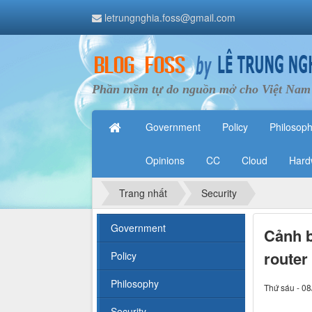
letrungnghia.foss@gmail.com
Phần mềm tự do nguồn mở cho Việt Nam
Government
Policy
Philosop
Opinions
CC
Cloud
Hard
Trang nhất
Security
Government
Cảnh b
router
Policy
Philosophy
Thứ sáu - 08
Security