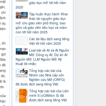
 mật
giáo dục mở’ tới hết năm
gắn,
2025
 chí
Tập huấn thực hành ‘Khai
định
thác tài nguyên giáo dục
mở’ cho giáo viên phổ thông, bao
í dụ
gồm cả giáo viên tiểu học và mầm
 bên
non tới hết năm 2025
Các tài liệu dịch sang tiếng
 thì
Việt tới hết năm 2025
 mạo
Loạt bài về AI và AI Nguồn
 gọi
Mở: Công cụ AI; Dự án AI
Nguồn Mở; LLM Nguồn Mở; Kỹ
Site
thuật lời nhắc;
n đề
dạng
Tổng hợp các bài của
Nhóm các Nhà cấp vốn
 đó,
Nghiên cứu Mở (ORFG)
i là
đã được dịch sang tiếng Việt
ược.
Tổng hợp các bài của Liên
minh S (cOAlition S) đã
 của
được dịch sang tiếng Việt
nhận