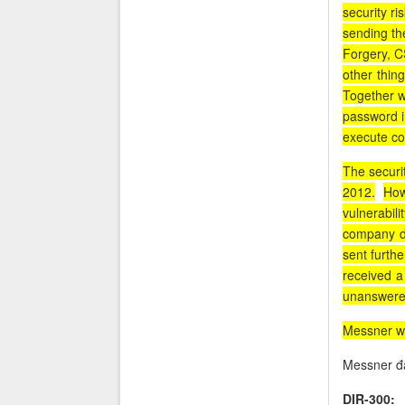
security ri
sending the
Forgery, C
other thing
Together wi
password in
execute co
The securi
2012.
How
vulnerabili
company do
sent furthe
received a
unanswere
Messner wa
Messner đã
DIR-300: