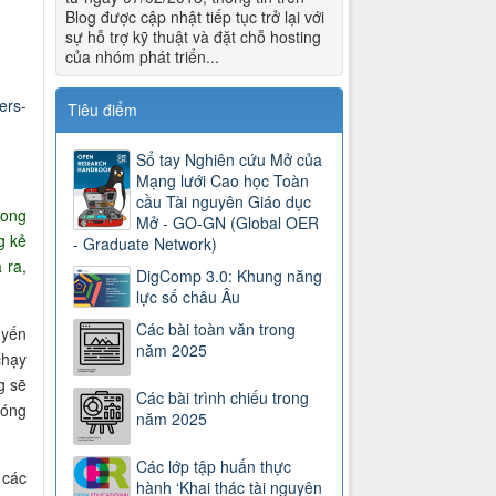
Blog được cập nhật tiếp tục trở lại với
sự hỗ trợ kỹ thuật và đặt chỗ hosting
của nhóm phát triển...
ers-
Tiêu điểm
Sổ tay Nghiên cứu Mở của
Mạng lưới Cao học Toàn
cầu Tài nguyên Giáo dục
rong
Mở - GO-GN (Global OER
g kẻ
- Graduate Network)
 ra,
DigComp 3.0: Khung năng
lực số châu Âu
Các bài toàn văn trong
uyến
năm 2025
chạy
g sẽ
Các bài trình chiếu trong
đóng
năm 2025
Các lớp tập huấn thực
 các
hành ‘Khai thác tài nguyên