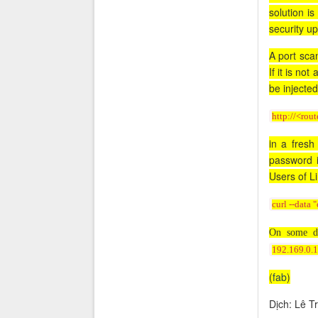
solution i
security u
A port sca
If it is no
be injecte
http://<rou
in a fresh
password i
Users of L
curl --data
On some de
192.169.0.
(
fab
)
Dịch: Lê T