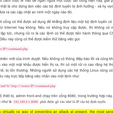
ó cách thực tế nào để ngăn ngừa một cuộc tấn công hiện nay, giải 
hất là cho dừng làm việc các bộ định tuyến bị ảnh hưởng - và hy vọn
đưa ra các cập nhật an ninh một ngày nào đó.
t cổng có thể được sử dụng để khẳng định liệu một bộ định tuyến có 
từ Internet hay không. Nếu nó không truy cập được, thì không có 
lập tức, nhưng rủi ro là các lệnh có thể được tiến hành thông qua 
Điều này cũng có thể được kiểm thử bằng việc gọi:
ter IP>/command.php
phiên mới của trình duyệt. Nếu không có thông điệp báo lỗi và cũng k
 vào một mật khẩu được hiển thị ra, thì có một rủi ro cao rằng hệ th
 tế, bị tổn thương. Những người sử dụng các hệ thống Linux cũng có
iều này trực tiếp bằng việc nhấn vào một lệnh như:
 "cmd=ls" http://<router IP>/command.php
ố thiết bị, admin front-end chạy trên cổng 8080, trong trường hợp này,
g như là
phải được gõ vào như là IP của bộ định tuyến.
192.169.0.1:8080
s virtually no way of preventing an attack at present, the most sens