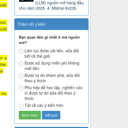
(LLM) nguồn mở hàng đầu
vide
cho năm 2025. 4. Mistral-8x22b
net.
Thăm dò ý kiến
ould
Bạn quan tâm gì nhất ở mã nguồn
mở?
Liên tục được cải tiến, sửa đổi
bởi cả thế giới.
er a
Được sử dụng miễn phí không
ble.
mất tiền.
as
Được tự do khám phá, sửa đổi
theo ý thích.
Phù hợp để học tập, nghiên cứu
vì được tự do sửa đổi theo ý
like
thích.
Tất cả các ý kiến trên