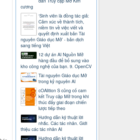
dẫn Truy cập Mở Kim
cương
‘Sinh viên là đồng tác giả:
Cảm xúc về thành tích,
niềm tin về việc viết và
quyết định xuất bản Tài
nguyên Giáo dục Mở’ - bản dịch
sang tiếng Việt
12 dự án AI Nguồn Mở
hàng đầu để bổ sung vào
kho công nghệ của bạn. 9. OpenCV
Tài nguyên Giáo dục Mở
trong kỷ nguyên AI
cOAlition S củng cố cam
kết Truy cập Mở trong khi
thúc đẩy giai đoạn chiến
lược tiếp theo
Hướng dẫn kỹ thuật lời
nhắc. Các tác nhân. Giới
thiệu các tác nhân AI
Hướng dẫn kỹ thuật lời