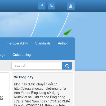
Interoperability
Standards
Author
logs
Outsourcing
Về Blog này
Blog này được chuyển đổi từ
http://blog.yahoo.com/letrungnghia
trên Yahoo Blog sang sử dụng
NukeViet sau khi Yahoo Blog đóng
cửa tại Việt Nam ngày 17/01/2013.Kể
từ ngày 07/02/2013, thông tin trên