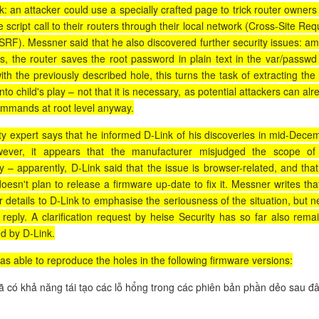
sk: an attacker could use a specially crafted page to trick router owners
 script call to their routers through their local network (Cross-Site Req
SRF). Messner said that he also discovered further security issues: a
s, the router saves the root password in plain text in the var/passwd f
th the previously described hole, this turns the task of extracting the 
to child's play – not that it is necessary, as potential attackers can al
mmands at root level anyway.
ty expert says that he informed D-Link of his discoveries in mid-Dece
ever, it appears that the manufacturer misjudged the scope of
ty – apparently, D-Link said that the issue is browser-related, and that
esn't plan to release a firmware up-date to fix it. Messner writes tha
r details to D-Link to emphasise the seriousness of the situation, but n
 reply. A clarification request by heise Security has so far also rema
d by D-Link.
s able to reproduce the holes in the following firmware versions:
 có khả năng tái tạo các lỗ hổng trong các phiên bản phần dẻo sau đâ