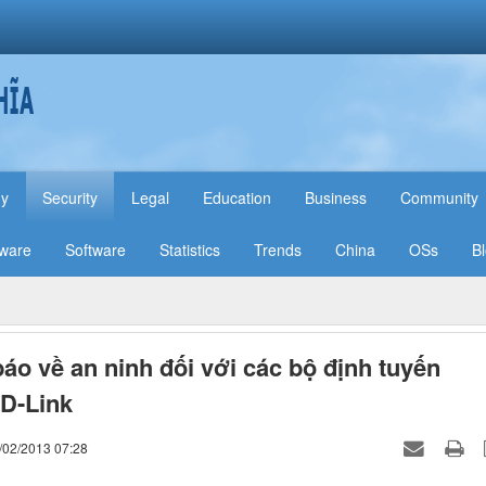
hy
Security
Legal
Education
Business
Community
ware
Software
Statistics
Trends
China
OSs
B
áo về an ninh đối với các bộ định tuyến
 D-Link
/02/2013 07:28