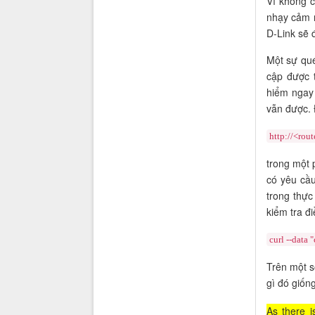
Vì không c
nhạy cảm n
D-Link sẽ 
Một sự qué
cập được 
hiểm ngay 
vẫn được. 
http://<rou
trong một 
có yêu cầu
trong thực
kiểm tra đ
curl --data
Trên một s
gì đó giốn
As there i