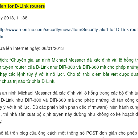
lert for D-Link routers
y 2013, 11:38
ttp://www.h-online.com/security/news/item/Security-alert-for-D-Link-rout
tml
ưa lên Internet ngày: 06/01/2013
dịch: “Chuyên gia an ninh Michael Messner đã xác định vài lỗ hổng t
h tuyến router của D-Link như DIR-300 và DIR-600 mà cho phép nhữn
hạy các lệnh tùy ý với ít nỗ lực”. Cho tới thời điểm bài viết được đưa
 chữa trị nào từ phía D-Link.
 an ninh Michael Messner đã xác định vài lỗ hổng trong các bộ định t
a D-Link như DIR-300 và DIR-600 mà cho phép những kẻ tấn công 
ùy ý với ít nỗ lực. Dù các phiên bản phần dẻo (firmware) hiện hành cũn
g, thì nhà sản xuất bộ định tuyến này dường như không có kế hoạch 
y.
ô tả trên blog của ông cách một thông số POST đơn giản cho phép