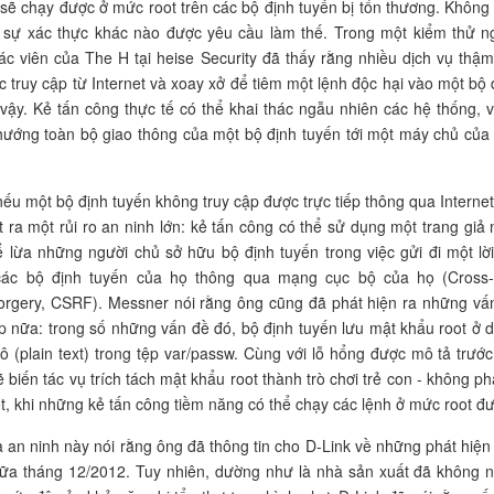
 sẽ chạy được ở mức root trên các bộ định tuyến bị tổn thương. Không
 sự xác thực khác nào được yêu cầu làm thế. Trong một kiểm thử n
ác viên của The H tại heise Security đã thấy rằng nhiều dịch vụ thậm
c truy cập từ Internet và xoay xở để tiêm một lệnh độc hại vào một bộ 
vậy. Kẻ tấn công thực tế có thể khai thác ngẫu nhiên các hệ thống, v
hướng toàn bộ giao thông của một bộ định tuyến tới một máy chủ của
ếu một bộ định tuyến không truy cập được trực tiếp thông qua Internet,
t ra một rủi ro an ninh lớn: kẻ tấn công có thể sử dụng một trang giả
ể lừa những người chủ sở hữu bộ định tuyến trong việc gửi đi một lời
i các bộ định tuyến của họ thông qua mạng cục bộ của họ (Cross-
orgery, CSRF). Messner nói rằng ông cũng đã phát hiện ra những vấ
ếp nữa: trong số những vấn đề đó, bộ định tuyến lưu mật khẩu root ở 
ô (plain text) trong tệp var/passw. Cùng với lỗ hổng được mô tả trước
 biến tác vụ trích tách mật khẩu root thành trò chơi trẻ con - không phả
ết, khi những kẻ tấn công tiềm năng có thể chạy các lệnh ở mức root đ
 an ninh này nói rằng ông đã thông tin cho D-Link về những phát hiện
iữa tháng 12/2012. Tuy nhiên, dường như là nhà sản xuất đã không 