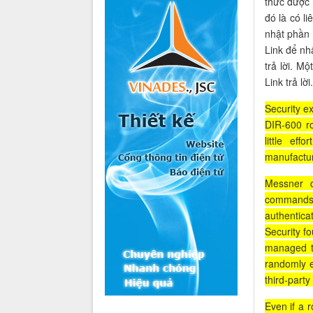
thức được 
đó là có l
nhật phần 
Link để nh
trả lời. M
Link trả lời.
Security e
DIR-600 ro
little eff
manufactur
Messner
commands t
authentica
Security f
managed t
randomly ex
third-party
Even if a r