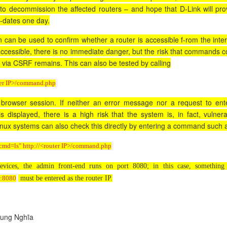
s to decommission the affected routers – and hope that D-Link will pro
p-dates one day.
n can be used to confirm whether a router is accessible f-rom the inter
t accessible, there is no immediate danger, but the risk that commands c
d via CSRF remains. This can also be tested by calling
ter IP>/command.php
 browser session. If neither an error message nor a request to ent
s displayed, there is a high risk that the system is, in fact, vulnera
inux systems can also check this directly by entering a command such 
 "cmd=ls" http://<router IP>/command.php
vices, the admin front-end runs on port 8080; in this case, something 
must be entered as the router IP.
1:8080
rung Nghĩa