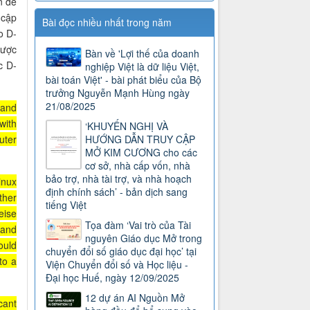
n đề
 cập
Bài đọc nhiều nhất trong năm
o D-
được
Bàn về 'Lợi thế của doanh
c D-
nghiệp Việt là dữ liệu Việt,
bài toán Việt' - bài phát biểu của Bộ
trưởng Nguyễn Mạnh Hùng ngày
21/08/2025
 and
with
‘KHUYẾN NGHỊ VÀ
uter
HƯỚNG DẪN TRUY CẬP
MỞ KIM CƯƠNG cho các
cơ sở, nhà cấp vốn, nhà
bảo trợ, nhà tài trợ, và nhà hoạch
inux
định chính sách’ - bản dịch sang
ther
tiếng Việt
eise
Tọa đàm ‘Vai trò của Tài
 and
nguyên Giáo dục Mở trong
ould
chuyển đổi số giáo dục đại học’ tại
to a
Viện Chuyển đổi số và Học liệu -
Đại học Huế, ngày 12/09/2025
12 dự án AI Nguồn Mở
icant