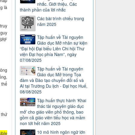
pháp
nhắc. Giới thiệu. Các
g là
thành phần của lời nhắc
Các bài trình chiếu trong
năm 2025
truy
nguy
Tập huấn về Tài nguyên
CSRF
Giáo dục Mở nhân sự kiện
“Đại hội Đại biểu Liên Chi hội Thư
viện Đại học phía Nam”, ngày
07/08/2025
Tập huấn về Tài nguyên
hông
Giáo dục Mở trong Tọa
ống,
đàm và Đào tạo chuyển đổi số và
 thể
AI tại Trường Du lịch - Đại học Huế,
08/08/2025
Tập huấn thực hành ‘Khai
thác tài nguyên giáo dục
mở’ cho giáo viên phổ thông, bao
 thứ
gồm cả giáo viên tiểu học và mầm
non tới hết năm 2025
10 mô hình ngôn ngữ lớn
ible