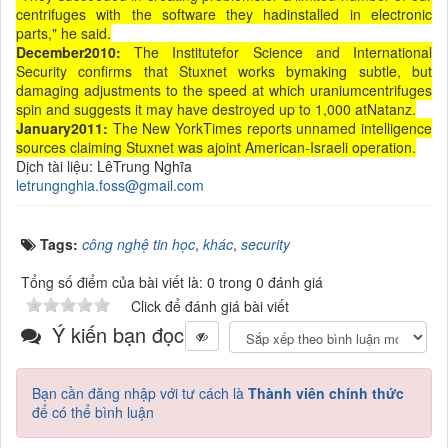
centrifuges with the software they hadinstalled in electronic
parts," he said.
December2010:
The Institutefor Science and International
Security confirms that Stuxnet works bymaking subtle, but
damaging adjustments to the speed at which uraniumcentrifuges
spin and suggests it may have destroyed up to 1,000 atNatanz.
January2011:
The New YorkTimes reports unnamed intelligence
sources claiming Stuxnet was ajoint American-Israeli operation.
Dịch tài liệu: LêTrung Nghĩa
letrungnghia.foss@gmail.com
Tags:
công nghệ tin học
,
khác
,
security
Tổng số điểm của bài viết là: 0 trong 0 đánh giá
Click để đánh giá bài viết
Ý kiến bạn đọc
Bạn cần đăng nhập với tư cách là
Thành viên chính thức
để có thể bình luận