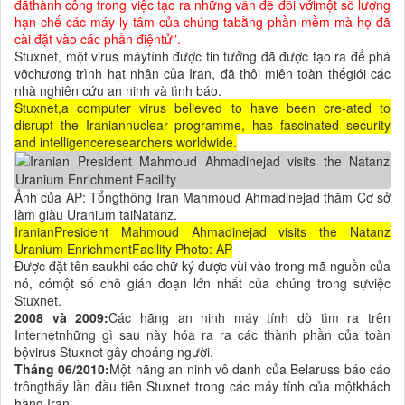
đãthành công trong việc tạo ra những vấn đề đối vớimột số lượng
hạn chế các máy ly tâm của chúng tabằng phần mềm mà họ đã
cài đặt vào các phần điệntử”.
Stuxnet, một virus máytính được tin tưởng đã được tạo ra để phá
vỡchương trình hạt nhân của Iran, đã thôi miên toàn thếgiới các
nhà nghiên cứu an ninh và tình báo.
Stuxnet,a computer virus believed to have been cre-ated to
disrupt the Iraniannuclear programme, has fascinated security
and intelligenceresearchers worldwide.
Ảnh của AP: Tổngthông Iran Mahmoud Ahmadinejad thăm Cơ sở
làm giàu Uranium tạiNatanz.
IranianPresident Mahmoud Ahmadinejad visits the Natanz
Uranium EnrichmentFacility Photo: AP
Được đặt tên saukhi các chữ ký được vùi vào trong mã nguồn của
nó, cómột số chỗ gián đoạn lớn nhất của chúng trong sựviệc
Stuxnet.
2008 và 2009:
Các hãng an ninh máy tính dò tìm ra trên
Internetnhững gì sau này hóa ra ra các thành phần của toàn
bộvirus Stuxnet gây choáng người.
Tháng 06/2010:
Một hãng an ninh vô danh của Belaruss báo cáo
trôngthấy lần đầu tiên Stuxnet trong các máy tính của mộtkhách
hàng Iran.