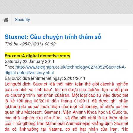
Security
Stuxnet: Câu chuyện trinh thám số
Thứ ba - 25/01/2011 06:02
Stuxnet:A digital detective story
Saturday 22 January 2011
Theo:
http://www.telegraph.co.uk/technology/8274052/Stuxnet-A-
digital-detective-story.html
Bài được đưa lênInternet ngày: 22/01/2011
Lờingười dịch: Stuxnet “đã thôi miên toàn thế giới cácnhà nghiên
cứu an ninh và tình báo”, khi nó được cho làđược tạo ra để phá
vỡ chương trình hạt nhân củaIran. Một loạt các sự việc được tiết
lộ kể từtháng 06/2010 đến tháng 01/2011 đã được ghi nhận
lại,trong đó có sự thừa nhận của một số
côngty, tổ chức có liên
quan như Microsoft, Siemens, Viện Anninh Khoa học và Quốc tế,
các nhà nghiên cứu của Đức... và đặc biệt nhất là sự thừa nhận
của Thổngthông Iran Mahmoud Ahmadinejad khẳng định Stuxnet
đã có ảnhhưởng tại Natanz, cơ sở hạt nhân của Iran. “Họ