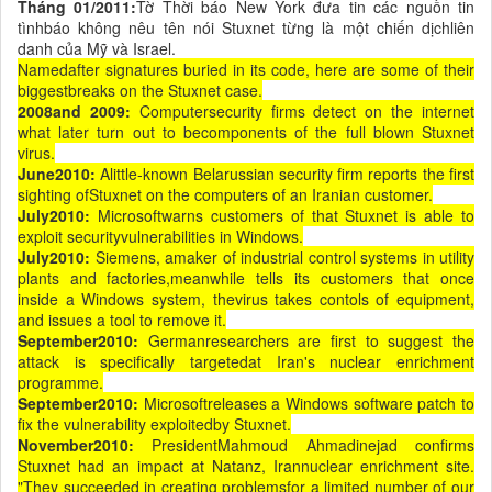
Tháng 01/2011:
Tờ Thời báo New York đưa tin các nguồn tin
tìnhbáo không nêu tên nói Stuxnet từng là một chiến dịchliên
danh của Mỹ và Israel.
Namedafter signatures buried in its code, here are some of their
biggestbreaks on the Stuxnet case.
2008and 2009:
Computersecurity firms detect on the internet
what later turn out to becomponents of the full blown Stuxnet
virus.
June2010:
Alittle-known Belarussian security firm reports the first
sighting ofStuxnet on the computers of an Iranian customer.
July2010:
Microsoftwarns customers of that Stuxnet is able to
exploit securityvulnerabilities in Windows.
July2010:
Siemens, amaker of industrial control systems in utility
plants and factories,meanwhile tells its customers that once
inside a Windows system, thevirus takes contols of equipment,
and issues a tool to remove it.
September2010:
Germanresearchers are first to suggest the
attack is specifically targetedat Iran's nuclear enrichment
programme.
September2010:
Microsoftreleases a Windows software patch to
fix the vulnerability exploitedby Stuxnet.
November2010:
PresidentMahmoud Ahmadinejad confirms
Stuxnet had an impact at Natanz, Irannuclear enrichment site.
"They succeeded in creating problemsfor a limited number of our