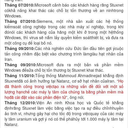
Tháng 07/2010:
Microsoft cảnh báo các khách hàng rằng Stuxnet
cókhả năng khai thác các chỗ bị tổn thương về an ninhtrong
Windows.
Tháng 07/2010:
Siemens, một nhà sản xuất các hệ thống
kiểmsoát công nghiệp trong các nhà máy xí nghiệp, trong khi
đónói các khách hàng của hãng một khi ở trong một hệthống
Windows, thì virus sẽ nắm lấy quyền kiểm soátthiết bị, và đưa ra
một công cụ để loại bỏ nó.
Tháng 09/2010:
Các nhà nghiên cứu Đức lần đầu tiên gợi ýcuộc
tấn công nhằm đặc biệt vào chương trình làmgiàu hạt nhân của
Iran.
Tháng 09/2010:
Microsoft đưa ra một bản vá phần mềm
Windows đểsửa chỗ bị tổn thương bị Stuxnet khai thác.
Tháng 11/2010:
Tổng thống Mahmoud Ahmadinejad khẳng định
Stuxnetđã có ảnh hưởng tại Natanz, cơ sở hạt nhân củaIran. “
Họ
đã thành công trong việctạo ra những vấn đề đối với một số
lượng hạnchế các máy ly tâm của chúng ta bằng phần mềm mà
họđã cài đặt vào các phần điện tử
”, ông nói.
Tháng 12/2010:
Viện An ninh Khoa học và Quốc tế khẳng
địnhrằng Stuxnet làm việc bằng việc tạo ra sự điều chỉnhhuyền
ảo tinh vi, nhưng gây hại cho tốc độ trong việcquay của các máy
ly tâm uranium và gợi ý nó có thể pháhủy tới 1.000 máy ly tâm tại
Natanz.