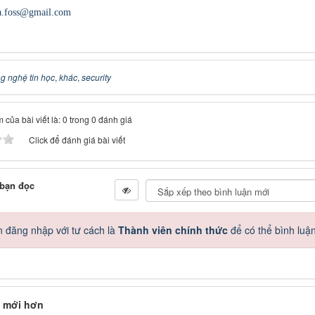
a.foss@gmail.com
g nghệ tin học
,
khác
,
security
 của bài viết là: 0 trong 0 đánh giá
Click để đánh giá bài viết
 bạn đọc
 đăng nhập với tư cách là
Thành viên chính thức
để có thể bình luậ
 mới hơn