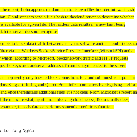
the report, Bohu appends random data to its own files in order tothwart hash-
ion. Cloud scanners send a file's hash to thecloud server to determine whether
is available for agiven file. The random data results in a new hash being
ch the server does not recognise.
empts to block data traffic between anti-virus software andthe cloud. It does s
 filter via the Windows SocketsService Provider Interface (
WinsockSPI
) and an
 which, according to Microsoft, blocksnetwork traffic and HTTP requests
pecific keywords andserver addresses f-rom being uploaded to the server.
hu apparently only tries to block connections to cloud solutionsf-rom popular
ors Kingsoft, Rising and Qihoo. Bohu infectscomputers by disguising itself as
and once thereinstalls additional files. It's not clear f-rom Microsoft's report an
of the malware
what, apart f-rom blocking cloud access, Bohuactually does,
 example, it steals data or performs someother nefarious function.
ệu: Lê Trung Nghĩa