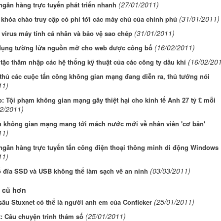
(27/01/2011)
ngân hàng trực tuyến phát triển nhanh
(31/01/2011)
khóa chào truy cập có phí tới các máy chủ của chính phủ
(31/01/2011)
virus máy tính cá nhân và bảo vệ sao chép
(16/02/2011)
dụng tường lửa nguồn mở cho web được công bố
(16/02/20
 tặc thâm nhập các hệ thống kỹ thuật của các công ty dầu khí
thủ các cuộc tấn công không gian mạng đang diễn ra, thủ tướng nói
11)
: Tội phạm không gian mạng gây thiệt hại cho kinh tế Anh 27 tỷ £ mỗi
2/2011)
h không gian mạng mang tới mách nước mới về nhân viên 'cơ bản'
11)
ngân hàng trực tuyến tấn công điện thoại thông minh di động Windows
11)
(03/03/2011)
ổ đĩa SSD và USB không thể làm sạch về an ninh
 cũ hơn
(25/01/2011)
sâu Stuxnet có thể là người anh em của Conficker
(25/01/2011)
: Câu chuyện trinh thám số