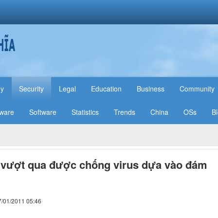
hy
Security
Legal
Education
Business
Community
ware
Software
Statistics
Trends
China
OSs
B
 vượt qua được chống virus dựa vào đám
7/01/2011 05:46