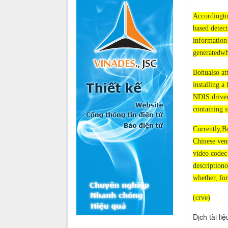
Accordingto 
based detect
information 
generatedwhi
Bohualso att
installing a
NDIS driver
containing s
Currently,Bo
Chinese vend
video codec 
description
whether, for
(
crve
)
Dịch tài li