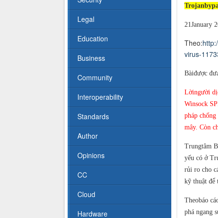
Trojanbypas
Legal
21January 2
Education
Theo:
http
virus-1173
Business
Bàiđược đưa
Community
Lờingười dị
Interoperability
Winsock SPI
Standards
pháp chống 
mây. Còn ch
Author
Trungtâm Bả
Opinions
yếu có ở Tr
rủi ro cho 
CC
kỹ thuật để 
Cloud
Theobáo cáo
phá ngang s
Hardware