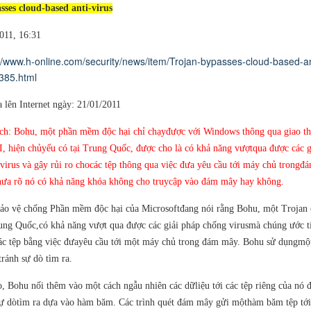
ses cloud-based anti-virus
011, 16:31
://www.h-online.com/security/news/item/Trojan-bypasses-cloud-based-an
385.html
 lên Internet ngày: 21/01/2011
ch: Bohu, một phần mềm độc hại chỉ chạyđược với Windows thông qua giao t
, hiện chủyếu có tại Trung Quốc, được cho là có khả năng vượtqua được các g
virus và gây rủi ro chocác tệp thông qua việc đưa yêu cầu tới máy chủ trongđ
ưa rõ nó có khả năng khóa không cho truycập vào đám mây hay không.
o vệ chống Phần mềm độc hại của Microsoftđang nói rằng Bohu, một Trojan 
ung Quốc,có khả năng vượt qua được các giải pháp chống virusmà chúng ước t
các tệp bằng việc đưayêu cầu tới một máy chủ trong đám mây. Bohu sử dụngmộ
tránh sự dò tìm ra.
, Bohu nối thêm vào một cách ngẫu nhiên các dữliệu tới các tệp riêng của nó 
ự dòtìm ra dựa vào hàm băm. Các trình quét đám mây gửi mộthàm băm tệp tới