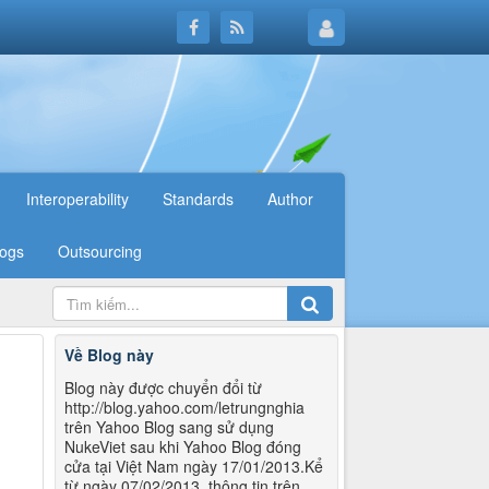
Interoperability
Standards
Author
logs
Outsourcing
Về Blog này
Blog này được chuyển đổi từ
http://blog.yahoo.com/letrungnghia
trên Yahoo Blog sang sử dụng
NukeViet sau khi Yahoo Blog đóng
cửa tại Việt Nam ngày 17/01/2013.Kể
từ ngày 07/02/2013, thông tin trên