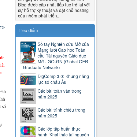
Blog được cập nhật tiếp tục trở lại với
sự hỗ trợ kỹ thuật và đặt chỗ hosting
của nhóm phát triển...
ti-
Tiêu điểm
Sổ tay Nghiên cứu Mở của
Mạng lưới Cao học Toàn
cầu Tài nguyên Giáo dục
hức
Mở - GO-GN (Global OER
iải
- Graduate Network)
ám
DigComp 3.0: Khung năng
lực số châu Âu
Các bài toàn văn trong
chủ
năm 2025
ính
t số
Các bài trình chiếu trong
năm 2025
để
Các lớp tập huấn thực
hành ‘Khai thác tài nguyên