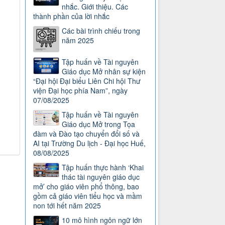
nhắc. Giới thiệu. Các
thành phần của lời nhắc
Các bài trình chiếu trong
năm 2025
Tập huấn về Tài nguyên
Giáo dục Mở nhân sự kiện
“Đại hội Đại biểu Liên Chi hội Thư
viện Đại học phía Nam”, ngày
07/08/2025
Tập huấn về Tài nguyên
Giáo dục Mở trong Tọa
đàm và Đào tạo chuyển đổi số và
AI tại Trường Du lịch - Đại học Huế,
08/08/2025
Tập huấn thực hành ‘Khai
thác tài nguyên giáo dục
mở’ cho giáo viên phổ thông, bao
gồm cả giáo viên tiểu học và mầm
non tới hết năm 2025
10 mô hình ngôn ngữ lớn