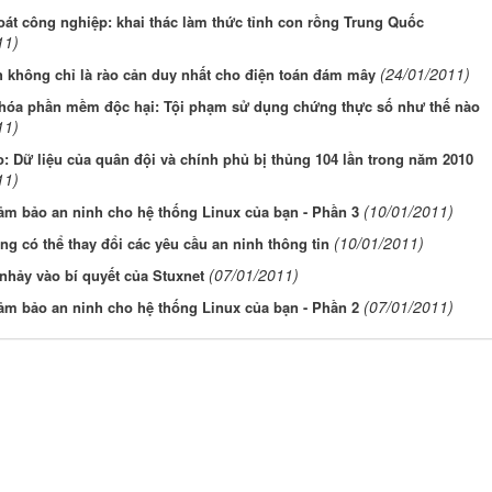
át công nghiệp: khai thác làm thức tỉnh con rồng Trung Quốc
11)
(24/01/2011)
 không chỉ là rào cản duy nhất cho điện toán đám mây
 hóa phần mềm độc hại: Tội phạm sử dụng chứng thực số như thế nào
11)
: Dữ liệu của quân đội và chính phủ bị thủng 104 lần trong năm 2010
11)
(10/01/2011)
ảm bảo an ninh cho hệ thống Linux của bạn - Phần 3
(10/01/2011)
ng có thể thay đổi các yêu cầu an ninh thông tin
(07/01/2011)
nhảy vào bí quyết của Stuxnet
(07/01/2011)
ảm bảo an ninh cho hệ thống Linux của bạn - Phần 2