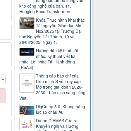
hàng đầu để bổ sung vào
kho công nghệ của bạn. 11.
Hugging Face Transformers
Khóa Thực hành khai thác
Tài nguyên Giáo dục Mở
No2/2025 tại Trường Đại
học Nguyễn Tất Thành, 19 và
26/08/2025. Ngày 1.
Hướng dẫn kỹ thuật lời
nhắc. Kỹ thuật viết lời
nhắc. Lời nhắc Tái Hành động
(ReAct)
Thông cáo báo chí của
Liên minh S về Truy cập
Mở trong giai đoạn 2026-
2030 - bản dịch sang tiếng
n
Việt
DigComp 3.0: Khung năng
lực số châu Âu
Dự án DIAMAS đưa ra
Khuyến nghị và Hướng