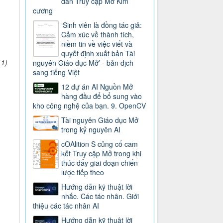
dẫn Truy cập Mở Kim
cương
‘Sinh viên là đồng tác giả:
Cảm xúc về thành tích,
niềm tin về việc viết và
quyết định xuất bản Tài
11)
nguyên Giáo dục Mở’ - bản dịch
sang tiếng Việt
12 dự án AI Nguồn Mở
hàng đầu để bổ sung vào
kho công nghệ của bạn. 9. OpenCV
Tài nguyên Giáo dục Mở
trong kỷ nguyên AI
cOAlition S củng cố cam
kết Truy cập Mở trong khi
thúc đẩy giai đoạn chiến
lược tiếp theo
Hướng dẫn kỹ thuật lời
nhắc. Các tác nhân. Giới
thiệu các tác nhân AI
Hướng dẫn kỹ thuật lời