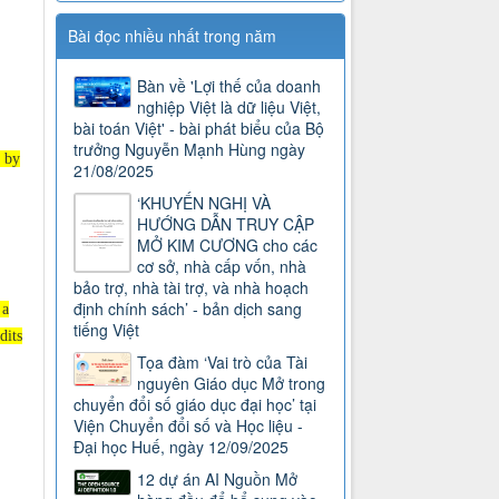
Bài đọc nhiều nhất trong năm
Bàn về 'Lợi thế của doanh
nghiệp Việt là dữ liệu Việt,
bài toán Việt' - bài phát biểu của Bộ
trưởng Nguyễn Mạnh Hùng ngày
o by
21/08/2025
‘KHUYẾN NGHỊ VÀ
HƯỚNG DẪN TRUY CẬP
MỞ KIM CƯƠNG cho các
cơ sở, nhà cấp vốn, nhà
bảo trợ, nhà tài trợ, và nhà hoạch
định chính sách’ - bản dịch sang
 a
tiếng Việt
dits
Tọa đàm ‘Vai trò của Tài
nguyên Giáo dục Mở trong
chuyển đổi số giáo dục đại học’ tại
Viện Chuyển đổi số và Học liệu -
Đại học Huế, ngày 12/09/2025
12 dự án AI Nguồn Mở