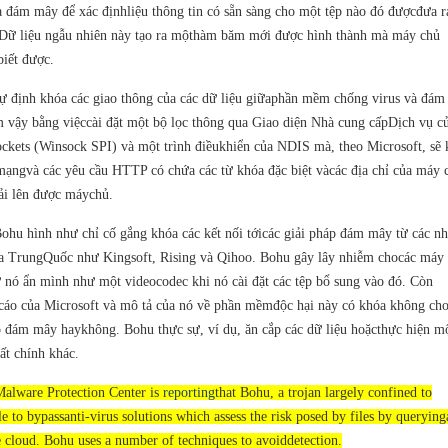
 đám mây để xác địnhliệu thông tin có sẵn sàng cho một tệp nào đó đượcđưa r
Dữ liệu ngẫu nhiên này tạo ra mộthàm băm mới được hình thành mà máy chủ
iết được.
 định khóa các giao thông của các dữ liệu giữaphần mềm chống virus và đám
 vậy bằng việccài đặt một bộ lọc thông qua Giao diện Nhà cung cấpDịch vụ c
kets (Winsock SPI) và một trình điềukhiển của NDIS mà, theo Microsoft, sẽ 
mạngvà các yêu cầu HTTP có chứa các từ khóa đặc biệt vàcác địa chỉ của máy 
ải lên được máychủ.
ohu hình như chỉ cố gắng khóa các kết nối tớicác giải pháp đám mây từ các nh
a TrungQuốc như Kingsoft, Rising và Qihoo. Bohu gây lây nhiễm chocác máy 
ự nó ẩn mình như một videocodec khi nó cài đặt các tệp bổ sung vào đó. Còn
cáo của Microsoft và mô tả của nó về phần mềmđộc hại này có khóa không ch
o đám mây haykhông. Bohu thực sự, ví dụ, ăn cắp các dữ liệu hoặcthực hiện mộ
ất chính khác.
Malware Protection Center is
reporting
that Bohu, a trojan largely confined to
le to bypassanti-virus solutions which assess the risk posed by files by querying
e cloud. Bohu uses a number of techniques to avoiddetection.