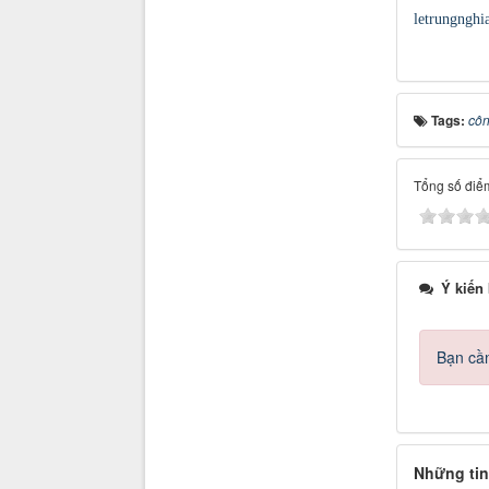
letrungnghi
Tags:
côn
Tổng số điểm
Ý kiến
Bạn cần
Những tin