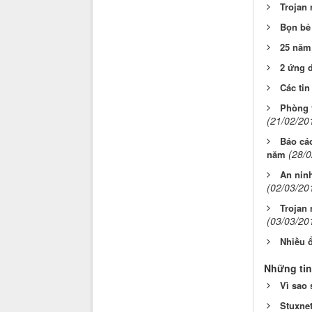
Trojan 
Bọn bẻ 
25 năm 
2 ứng 
Các tin
Phòng 
(21/02/20
Báo cáo
(28/0
năm
An nin
(02/03/20
Trojan 
(03/03/20
Nhiều 
Những tin
Vì sao 
Stuxnet