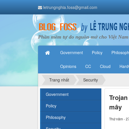
letrungnghia.foss@gmail.com
Phần mềm tự do nguồn mở cho Việt Nam
Government
Policy
Philosop
Opinions
CC
Cloud
Hard
Trang nhất
Security
Government
Trojan
mây
Policy
Philosophy
Thứ năm - 2
Security