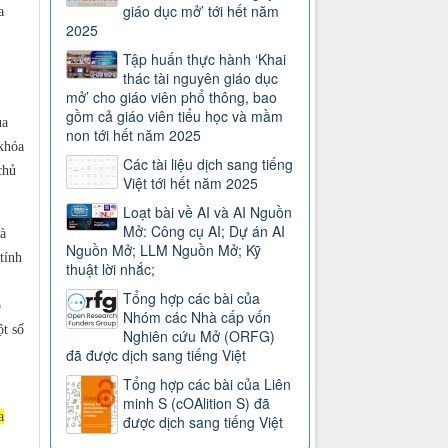
giáo dục mở’ tới hết năm
a
2025
Tập huấn thực hành ‘Khai
thác tài nguyên giáo dục
mở’ cho giáo viên phổ thông, bao
gồm cả giáo viên tiểu học và mầm
ủa
non tới hết năm 2025
khóa
Các tài liệu dịch sang tiếng
chủ
Việt tới hết năm 2025
Loạt bài về AI và AI Nguồn
Mở: Công cụ AI; Dự án AI
à
Nguồn Mở; LLM Nguồn Mở; Kỹ
tính
thuật lời nhắc;
Tổng hợp các bài của
o
Nhóm các Nhà cấp vốn
t số
Nghiên cứu Mở (ORFG)
đã được dịch sang tiếng Việt
Tổng hợp các bài của Liên
minh S (cOAlition S) đã
a
được dịch sang tiếng Việt