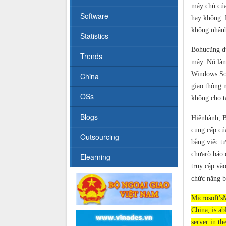
máy chủ của
Software
hay không. 
không nhậnb
Statistics
Bohucũng dự
Trends
mây. Nó làm
Windows Soc
China
giao thông 
OSs
không cho t
Blogs
Hiệnhành, B
cung cấp củ
Outsourcing
bằng việc t
chưarõ báo 
Elearning
truy cập và
chức năng b
Microsoft's
China, is ab
server in th