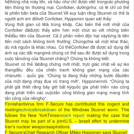
hệthống nhà máy lớn, và hầu như chỉ được viết trongcác phương
tiện thông tin thương mại. Conficker, dườngnhư, có lẽ chỉ có thể
là phiên bản beta của Stuxnet.Về suy luận rằng Stuxnet có thể là
người anh em đốivới Conficker, Hypponen quan sát thấy:
Vùng thời gian có lẽlà trùng khớp. Các biến thể mới nhất của
Conficker đãđược thấy sớm hơn một chút so với những biến
thểđầu tiên của Stuxnet. Cả 2 phần mềm độc hại nàytừng là tiên
tiến một cách không bình thường. Chúngchia sẻ một khai thác,
dù mã nguồn là khác nhau. Có thểConficker đã được sử dụng để
ánh xạ các dải mạngmà chúng có thể sau đó được sử dụng trong
cuộc tấncông của Stuxnet chăng? Chúng ta không biết.
Stuxnet có thể làbằng chứng mới nhất, trực giác nhất về sự leo
thangđều đều của chiến tranh không gian mạng của các
nhànước - quốc gia. “Chúng ta đang thấy những bước đầutiên
của một dạng chạy đua vũ trang mới”, Hypponennói. “Chúng ta
phải giả thiết rằng bây giờ bất kỳquốc gia phát triển nào cũng
đang phát triển các cuộctấn công không gian mạng mang tính
tấn công của riênghọ”.
Finnishantivirus firm F-Secure has contributed this cogent and
riveting
technicalbreakdown
of the Windows Stuxnet worm. This
follows the New YorkTimes
recent report
making the case that
Stuxnet may be part of a jointU.S. – Israeli effort to undermine
Iran's nuclear weaponsaspirations.
F-Secure'sChief Research Officer Mikko Hypponen says Stuxnet: