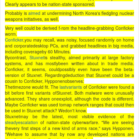
Clearly appears to be nation-state sponsored.
Probably is
aimed
at undermining North Korea's fledgling nuclear
weapons initiatives, as well.
Very well could be derived f-rom the headline-grabbing Conficker
worm.
Conficker
,you may recall, was noisy, focused randomly on home
and corporatedesktop PCs, and grabbed headlines in big media,
including coverageby 60 Minutes.
Bycontrast,
Stuxnet
is stealthy, aimed primarily at large factory
systems, and has mostlybeen written about in trade media.
Conficker, it seems, couldpossibly even have been the beta-
version of Stuxnet. Regardingdeduction that Stuxnet could be a
cousin to Conficker, Hypponenobserves:
Thetimezone would fit. The
lastvariants
of Conficker were found a
bit before first variants ofStuxnet. Both malware were unusually
advanced. They share oneexploit, although the code is different.
Maybe Conficker was used tomap network ranges that could then
be used in Stuxnet attack? Wedon't know.
Stuxnetmay be the latest, most visible evidence of the
steadyescalation
of nation-state cyberwarfare. "We are seeing
thevery first steps of a new kind of arms race," says Hypponen.
"Wehave to assume that by now any developed nations are