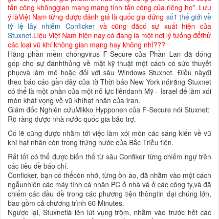
tấn công khônggian mạng mang tính tấn công của riêng họ”. Lưu
ý làViệt Nam từng được đánh giá là quốc gia đứng
số1 thế giới về
tỷ lệ lây nhiễm Conficker
và cũng đãcó sự xuất hiện của
Stuxnet
.Liệu Việt Nam hiện nay có đang là một nơi lý tưởng đểthử
các loại vũ khí không gian mạng hay không nhỉ???
Hãng phần mềm chốngvirus F-Secure của Phần Lan đã đóng
góp cho sự đánhthủng về mặt kỹ thuật một cách có sức thuyết
phụcvà làm mê hoặc đối với sâu Windows Stuxnet. Điều nàyđi
theo báo cáo gần đây của tờ Thời báo New York nóirằng Stuxnet
có thể là một phần của một nỗ lực liêndanh Mỹ - Israel để làm xói
mòn khát vọng về vũ khíhạt nhân của Iran.
Giám đốc Nghiên cứuMikko Hypponen của F-Secure nói Stuxnet:
Rõ ràng được nhà nước quốc gia bảo trợ.
Có lẽ cũng được nhằm tới việc làm xói mòn các sáng kiến về vũ
khí hạt nhân còn trong trứng nước của Bắc Triều tiên.
Rất tốt có thể được biến thể từ sâu Confiker từng chiếm ngự trên
các tiêu đề báo chí.
Conficker, bạn có thểcòn nhớ, từng ồn ào, đã nhằm vào một cách
ngẫunhiên các máy tính cá nhân PC ở nhà và ở các công ty,và đã
chiếm các đầu đề trong các phương tiện thôngtin đại chúng lớn,
bao gồm cả chương trình 60 Minutes.
Ngược lại, Stuxnetlà lén lút vụng trộm, nhằm vào trước hết các