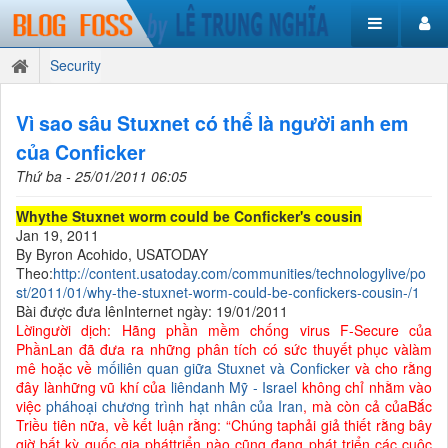
Security
Vì sao sâu Stuxnet có thể là người anh em
của Conficker
Thứ ba - 25/01/2011 06:05
Whythe Stuxnet worm could be Conficker's cousin
Jan 19, 2011
By Byron Acohido, USATODAY
Theo:
http://content.usatoday.com/communities/technologylive/po
st/2011/01/why-the-stuxnet-worm-could-be-confickers-cousin-/1
Bài được đưa lênInternet ngày: 19/01/2011
Lờingười dịch: Hãng phần mềm chống virus F-Secure của
PhầnLan đã đưa ra những phân tích có sức thuyết phục vàlàm
mê hoặc về
mốiliên quan giữa Stuxnet và Conficker
và cho rằng
đây lànhững vũ khí của
liêndanh Mỹ - Israel
không chỉ nhằm vào
việc
pháhoại chương trình hạt nhân của Iran
, mà còn cả củaBắc
Triều tiên nữa, về kết luận rằng: “Chúng taphải giả thiết rằng bây
giờ bất kỳ quốc gia pháttriển nào cũng đang phát triển các cuộc