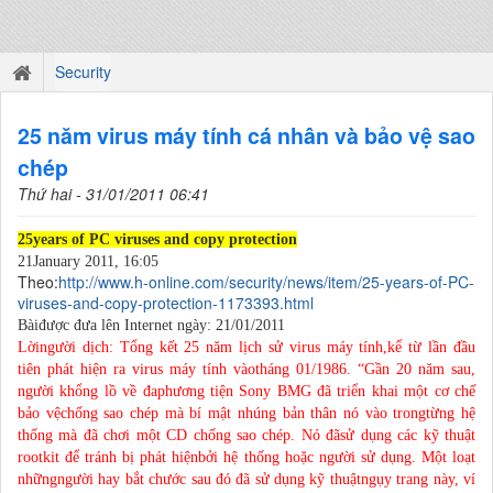
Security
25 năm virus máy tính cá nhân và bảo vệ sao
chép
Thứ hai - 31/01/2011 06:41
25years of PC viruses and copy protection
21January 2011, 16:05
Theo:
http://www.h-online.com/security/news/item/25-years-of-PC-
viruses-and-copy-protection-1173393.html
Bàiđược đưa lên Internet ngày: 21/01/2011
Lờingười dịch: Tổng kết 25 năm lịch sử virus máy tính,kể từ lần đầu
tiên phát hiện ra virus máy tính vàotháng 01/1986. “Gần 20 năm sau,
người khổng lồ về đaphương tiện Sony BMG đã triển khai một cơ chế
bảo vệchống sao chép mà bí mật nhúng bản thân nó vào trongtừng hệ
thống mà đã chơi một CD chống sao chép. Nó đãsử dụng các kỹ thuật
rootkit để tránh bị phát hiệnbởi hệ thống hoặc người sử dụng. Một loạt
nhữngngười hay bắt chước sau đó đã sử dụng kỹ thuậtngụy trang này, ví