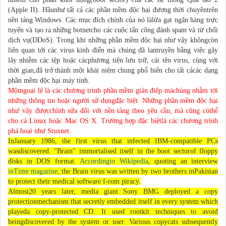
(Apple II). Hầunhư tất cả các phần mềm độc hại đương thời chuyêntrên
nền tảng Windows. Các mục đích chính của nó làlừa gạt ngân hàng trực
tuyến và tạo ra những botnetcho các cuộc tấn công đánh spam và từ chối
dịch vụ(DDoS). Trong khi những phần mềm độc hại như vậy khôngcòn
liên quan tới các virus kinh điển mà chúng đã lantruyền bằng việc gây
lây nhiễm các tệp hoặc cácphương tiện lưu trữ, cái tên virus, cùng với
thời gian,đã trở thành một khái niệm chung phổ biến cho tất cảcác dạng
phần mềm độc hại máy tính.
Mộtngoại lệ là các chương trình phần mềm gián điệp màchúng nhằm tới
những thông tin hoặc người sử dụngđặc biệt. Những phần mềm độc hại
như vậy đượcchỉnh sửa đối với nền tảng theo yêu cầu, mà cũng cóthể
cho cả Linux hoặc Mac OS X. Trường hợp đặc biệtlà các chương trình
phá hoại như Stuxnet.
InJanuary 1986, the first virus that infected IBM-compatible PCs
wasdiscovered. "Brain" immortalised itself in the boot sectorof floppy
disks in DOS format.
Accordingto Wikipedia
, quoting an interview
inTime magazine
, the Brain virus was written by two brothers inPakistan
to protect their medical software f-rom piracy.
Almost20 years later, media giant Sony BMG deployed a copy
protectionmechanism that secretly embedded itself in every system which
playeda copy-protected CD. It used rootkit techniques to avoid
beingdiscovered by the system or user. Various copycats subsequently