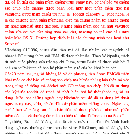
dụ, để ẩn dấu các phần mềm chốngvirus. Ngày nay, cơ chế bảo vệ chống
sao chụp bản thânnó được phân loại như một phần mềm độc hại
vàthường được tham chiếu tới như là “rootkit củaSony”... Một ngoại lệ
là các chương trình phần mềmgián điệp mà chúng nhằm tới những thông
tin hoặc ngườisử dụng đặc biệt. Những phần mềm độc hại như vậyđược
chỉnh sửa đối với nền tảng theo yêu cầu, màcũng có thể cho cả Linux
hoặc Mac OS X. Trường hợp đặcbiệt là các chương trình phá hoại như
Stuxnet”.
Vàotháng 01/1986, virus đầu tiên mà đã lây nhiễm các máytính cá
nhaanh PC tương thích với IBM đã được pháthiện. Theo Wikipedia, trích
từ một cuộc phỏng vấn trêntạp chí Time, virus Brain đã được viết bởi 2
anh em tạiPakistan để bảo hệ phần mềm y tế của họ khỏi bịăn cắp.
Gần20 năm sau, người khổng lồ về đa phương tiện Sony BMGđã triển
khai một cơ chế bảo vệ chống sao chép mà bímật nhúng bản thân nó vào
trong từng hệ thống mà đãchơi một CD chống sao chép. Nó đã sử dụng
các kỹthuật rootkit để tránh bị phát hiện bởi hệ thốnghoặc người sử
dụng. Một loạt những người hay bắtchước sau đó đã sử dụng kỹ thuật
ngụy trang này, vídụ, để ẩn dấu các phần mềm chống virus. Ngày nay,
cơchế bảo vệ chống sao chụp bản thân nó được phânloại như một phần
mềm độc hại và thường đượctham chiếu tới như là “rootkit của Sony”.
Tuynhiên, Brain đã không phải là virus máy tính đầu tiên.Vinh hạnh
đáng ngờ này thường được trao cho virus ElkCloner, mà nó đã gây lây
nhiễm cho phần khởi động(boot sector) của các hệ thống Quả táo 2