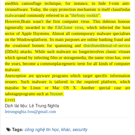
usedthis camouflage technique, for instance, to hide f-rom anti-
virussoftware. Today, the copy protection mechanism is itself classifiedas
malware
and commonly referred to as "
theSony rootkit
".
However,Brain wasn't the first computer virus. This dubious honour
isgenerally awarded to the
ElkCloner virus
, which infected the boot
sector of Apple IIsystems. Almost all contemporary malware specialises
on the Windowsplatform. Its main purposes are online banking fraud and
the creationof botnets for spamming and
distributeddenial-of-service
(DDoS) attacks. While such malware no longerinvolves classic viruses
which spread by infecting files or storagemedia, the name virus has, over
the years, become a commonplacegeneric term for all kinds of computer
malware.
Anexception are spyware programs which target specific information
orusers. Such malware is tailored to the required platform, which
mayalso be Linux or Mac OS X. Another special case are
sabotageprograms such as
Stuxnet
.
(
crve
)
Dịch tài liệu: Lê Trung Nghĩa
letrungnghia.foss@gmail.com
Tags:
công nghệ tin học
,
khác
,
security