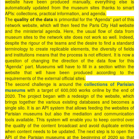
website have been produced manually, everything else is
automatically updated from the museum sites thanks to smart
APIs: collections, practical information, and agenda.
The
quality of the data
is primordial for the “Agenda” part of this
network website, which will then feed the Paris City Hall website
and the ministerial agenda. Here, the usual flow of data from
museum sites to the network site does not work so well. Indeed,
despite the rigour of the teams and the desire to find a standard
terminology to create replicable elements, the diversity of fields
and institutions means that the process is not efficient. It is now a
question of changing the direction of the data flow for this
“Agenda” part. Museums will have to fill in a section within the
website that will have been produced according to the
requirements of the external official sites.
The second challenge is around the
collections of Parisian
museums
with a target of 600,000 works online by the end of
2020. The project began with a redesign of the website, which
brings together the various existing databases and becomes a
single silo. It is an API system that allows feeding the websites of
Parisian museums but also the mediation and communication
tools available. This system will enable you to keep control over
the quality of the content broadcast and avoid duplicate entries
when content needs to be updated. The next step is to open the
API of the Parisian museums at the beginning of 2020 so that