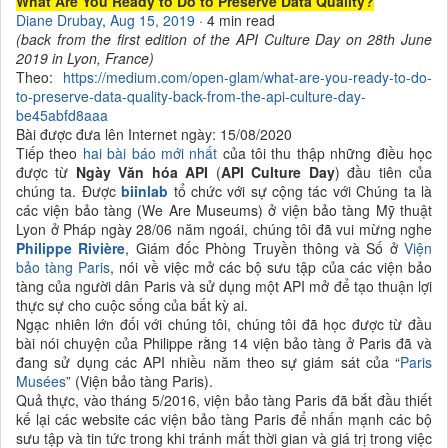
What Are You Ready to Do to Preserve Data Quality?
Diane Drubay
,
Aug 15, 2019
· 4 min read
(back from the first edition of the API Culture Day on 28th June
2019 in Lyon, France)
Theo:
https://medium.com/open-glam/what-are-you-ready-to-do-
to-preserve-data-quality-back-from-the-api-culture-day-
be45abfd8aaa
Bài được đưa lên Internet ngày: 15/08/2020
Tiếp theo
hai bài báo
mới nhất
của tôi thu thập những điều học
được từ
Ngày Văn hóa API
(
API Culture Day
) đầu tiên của
chúng ta. Được
biinlab
tổ chức với sự cộng tác với Chúng ta là
các viện bảo tàng (We Are Museums) ở viện bảo tàng Mỹ thuật
Lyon ở Pháp ngày 28/06 năm ngoái, chúng tôi đã vui mừng nghe
Philippe Rivière
, Giám đốc Phòng Truyền thông và Số ở
Viện
bảo tàng Paris
, nói về việc mở các bộ sưu tập của các viện bảo
tàng của người dân Paris và sử dụng một API mở để tạo thuận lợi
thực sự cho cuộc sống của bất kỳ ai.
Ngạc nhiên lớn đối với chúng tôi, chúng tôi đã học được từ đầu
bài nói chuyện của Philippe rằng 14 viện bảo tàng ở Paris đã và
đang sử dụng các API nhiều năm theo sự giám sát của “
Paris
Musées
” (Viện bảo tàng Paris).
Quả thực, vào tháng 5/2016, viện bảo tàng Paris đã bắt đầu thiết
kế lại các website các viện bảo tàng Paris để nhấn mạnh các bộ
sưu tập và tin tức trong khi tránh mất thời gian và giá trị trong việc