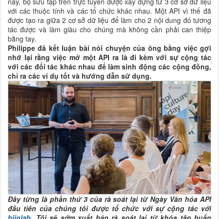
này, bộ sưu tập trên trực tuyến được xây dựng từ 3 cơ sở dữ liệu
với các thuộc tính và các tổ chức khác nhau. Một API vì thế đã
được tạo ra giữa 2 cơ sở dữ liệu để làm cho 2 nội dung đó tương
tác được và làm giàu cho chúng mà không cần phải can thiệp
bằng tay.
Philippe đã
kết luận bài nói chuyện của ông bằng việc gợi
nhớ lại rằng việc mở một API ra là đi kèm với sự cộng tác
với các đối tác khác nhau để làm sinh động các cộng đồng,
chỉ ra các ví dụ tốt và hướng dẫn sử dụng.
Đây
từng là phần thứ 3 của rà soát lại từ Ngày Văn hóa API
đầu tiên của chúng tôi được tổ chức với sự cộng tác với
biinlab
. Tôi sẽ sớm xuất bản rà soát lại từ khóa tập huấn