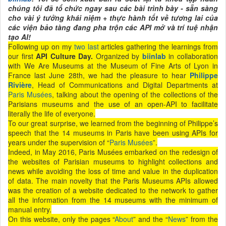
chúng tôi đã tổ chức ngay sau các bài trình bày - sẵn sàng
cho vài ý tưởng khái niệm + thực hành tốt về tương lai của
các viện bảo tàng đang pha trộn các API mở và trí tuệ nhận
tạo AI!
Following up on my
two
last
articles gathering the learnings from
our first
API Culture Day.
Organized by
biinlab
in collaboration
with We Are Museums at the Museum of Fine Arts of Lyon in
France last June 28th, we had the pleasure to hear
Philippe
Rivière
, Head of Communications and Digital Departments at
Paris Musées
, talking about the opening of the collections of the
Parisians museums and the use of an open-API to facilitate
literally the life of everyone.
To our great surprise, we learned from the beginning of Philippe’s
speech that the 14 museums in Paris have been using APIs for
years under the supervision of “
Paris Musées
”.
Indeed, in May 2016, Paris Musées embarked on the redesign of
the websites of Parisian museums to highlight collections and
news while avoiding the loss of time and value in the duplication
of data. The main novelty that the Paris Museums APIs allowed
was the creation of a website dedicated to the network to gather
all the information from the 14 museums with the minimum of
manual entry.
On this website, only the pages “
About
” and the “
News
” from the